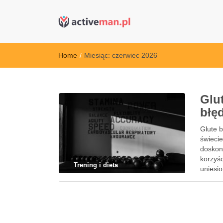
active man – s
kettler serwis, sklep fitness, crossfit, rowery, sklep
Home
/
Miesiąc:
czerwiec 2026
Glu
błę
Glute b
świecie
doskona
korzyśc
Trening i dieta
uniesio