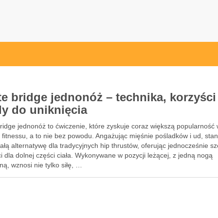
przęt sportowy Wrocław
 ze sprzętem sportowym
te bridge jednonóż – technika, korzyści 
dy do uniknięcia
ridge jednonóż to ćwiczenie, które zyskuje coraz większą popularność
 fitnessu, a to nie bez powodu. Angażując mięśnie pośladków i ud, sta
łą alternatywę dla tradycyjnych hip thrustów, oferując jednocześnie s
i dla dolnej części ciała. Wykonywane w pozycji leżącej, z jedną nogą
ną, wznosi nie tylko siłę, …