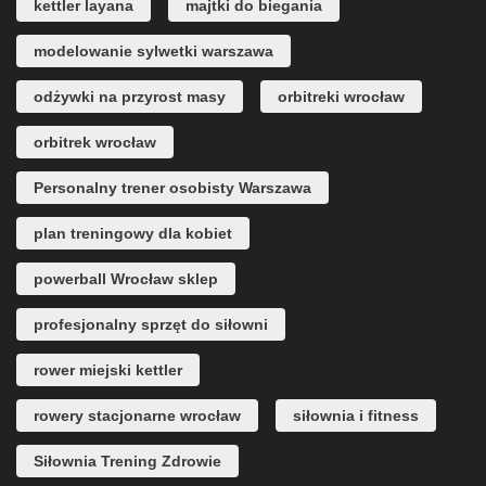
kettler layana
majtki do biegania
modelowanie sylwetki warszawa
odżywki na przyrost masy
orbitreki wrocław
orbitrek wrocław
Personalny trener osobisty Warszawa
plan treningowy dla kobiet
powerball Wrocław sklep
profesjonalny sprzęt do siłowni
rower miejski kettler
rowery stacjonarne wrocław
siłownia i fitness
Siłownia Trening Zdrowie