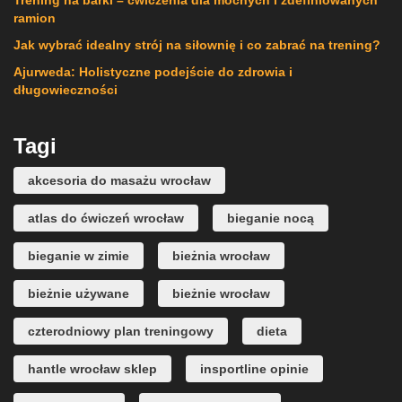
ramion
Jak wybrać idealny strój na siłownię i co zabrać na trening?
Ajurweda: Holistyczne podejście do zdrowia i
długowieczności
Tagi
akcesoria do masażu wrocław
atlas do ćwiczeń wrocław
bieganie nocą
bieganie w zimie
bieżnia wrocław
bieżnie używane
bieżnie wrocław
czterodniowy plan treningowy
dieta
hantle wrocław sklep
insportline opinie