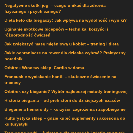
Negatywne skutki jogi – czego unikać dla zdrowia
fizycznego i psychicznego?
Dieta keto dla biegaczy: Jak wpływa na wydolność i wyniki?
Uginanie młotkowe bicepsów – technika, korzyści i
różnorodność ćwiczeń
Jak zwiększyć masę mięśniową u kobiet – trening i dieta
Jakie ochraniacze na rower dla dziecka wybrać? Praktyczny
poradnik
Orbitrek Wrocław sklep. Cardio w domu.
Francuskie wyciskanie hantli – skuteczne ćwiczenie na
tricepsy
Orbitrek czy bieganie? Wybór najlepszej metody treningowej
Historia biegania – od prehistorii do dzisiejszych czasów
Bieganie a hemoroidy – korzyści, zagrożenia i zapobieganie
Kulturystyka sklep – gdzie kupić suplementy i akcesoria do
kulturystyki
Trening na barki – ćwiczenia dla mocnych i zdefiniowanych