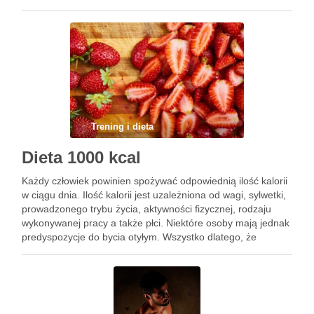
idealnym narzędziem zarówno dla sportowców, jak i osób
wracających …
Trening i dieta
Dieta 1000 kcal
Każdy człowiek powinien spożywać odpowiednią ilość kalorii
w ciągu dnia. Ilość kalorii jest uzależniona od wagi, sylwetki,
prowadzonego trybu życia, aktywności fizycznej, rodzaju
wykonywanej pracy a także płci. Niektóre osoby mają jednak
predyspozycje do bycia otyłym. Wszystko dlatego, że
posiadają geny, które odpowiadają za ten proces. Aby nie
dopuszczać do …