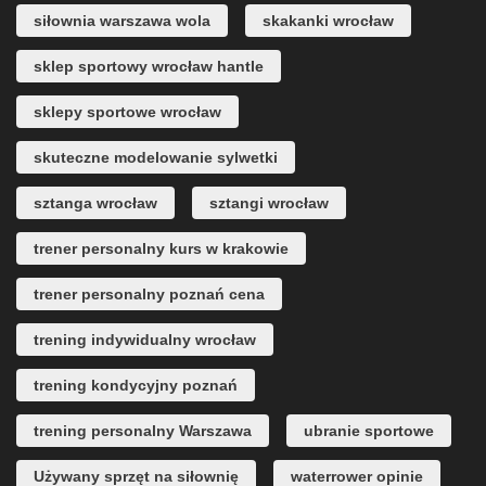
siłownia warszawa wola
skakanki wrocław
sklep sportowy wrocław hantle
sklepy sportowe wrocław
skuteczne modelowanie sylwetki
sztanga wrocław
sztangi wrocław
trener personalny kurs w krakowie
trener personalny poznań cena
trening indywidualny wrocław
trening kondycyjny poznań
trening personalny Warszawa
ubranie sportowe
Używany sprzęt na siłownię
waterrower opinie