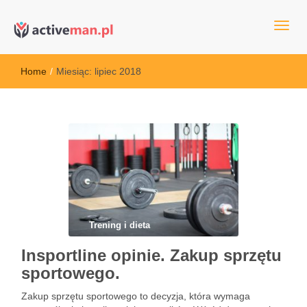
kettler serwis, sklep fitness, crossfit, rowery, sklep ze sprzętem
active man – sprzęt sportowy Wrocła
sportowym
Home
/
Miesiąc:
lipiec 2018
Trening i dieta
Insportline opinie. Zakup sprzętu
sportowego.
Zakup sprzętu sportowego to decyzja, która wymaga