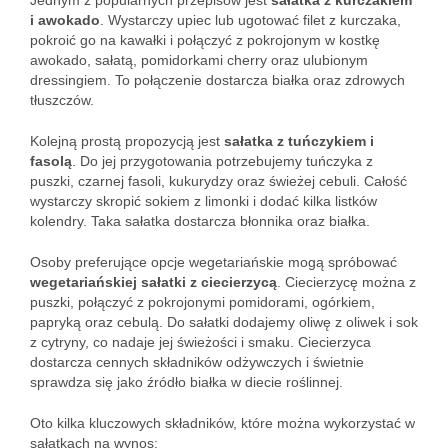
Jednym z popularnych przepisów jest
sałatka z kurczakiem
i awokado
. Wystarczy upiec lub ugotować filet z kurczaka,
pokroić go na kawałki i połączyć z pokrojonym w kostkę
awokado, sałatą, pomidorkami cherry oraz ulubionym
dressingiem. To połączenie dostarcza białka oraz zdrowych
tłuszczów.
Kolejną prostą propozycją jest
sałatka z tuńczykiem i
fasolą
. Do jej przygotowania potrzebujemy tuńczyka z
puszki, czarnej fasoli, kukurydzy oraz świeżej cebuli. Całość
wystarczy skropić sokiem z limonki i dodać kilka listków
kolendry. Taka sałatka dostarcza błonnika oraz białka.
Osoby preferujące opcje wegetariańskie mogą spróbować
wegetariańskiej sałatki z ciecierzycą
. Ciecierzycę można z
puszki, połączyć z pokrojonymi pomidorami, ogórkiem,
papryką oraz cebulą. Do sałatki dodajemy oliwę z oliwek i sok
z cytryny, co nadaje jej świeżości i smaku. Ciecierzyca
dostarcza cennych składników odżywczych i świetnie
sprawdza się jako źródło białka w diecie roślinnej.
Oto kilka kluczowych składników, które można wykorzystać w
sałatkach na wynos: