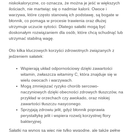
niskokaloryczne, co oznacza, że można je jeść w większych
ilościach, nie martwiąc się o nadmiar kalorii. Owoce i
warzywa, które często stanowią ich podstawę, są bogate w
błonnik, co pomaga w procesie trawienia oraz dłużej
utrzymuje uczucie sytości. Dlatego sałatki mogą być
doskonałym rozwiązaniem dla osób, które chcą schudnąć lub
utrzymać stabilną wagę.
Oto kilka kluczowych korzyści zdrowotnych związanych z
jedzeniem sałatek:
Wspierają układ odpornościowy dzięki zawartości
witamin, zwłaszcza witaminy C, która znajduje się w
wielu owocach i warzywach.
Mogą zmniejszać ryzyko chorób sercowo-
naczyniowych dzięki obecności zdrowych tłuszczów, na
przykład w orzechach czy awokado, oraz niskiej
zawartości tłuszczu nasyconego.
Sprzyjają zdrowiu jelit, gdyż błonnik poprawia
perystaltykę jelit i wspiera rozwój korzystnej flory
bakteryjnej.
Sałatki na wynos są więc nie tylko wygodne, ale także pełne