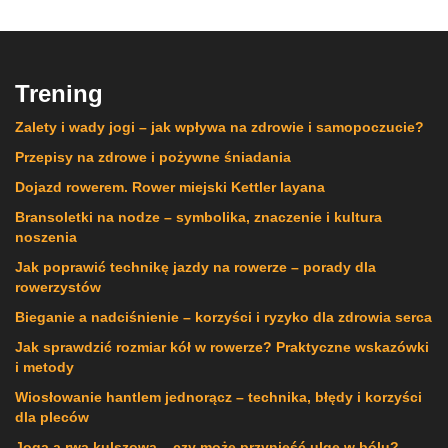
Trening
Zalety i wady jogi – jak wpływa na zdrowie i samopoczucie?
Przepisy na zdrowe i pożywne śniadania
Dojazd rowerem. Rower miejski Kettler layana
Bransoletki na nodze – symbolika, znaczenie i kultura
noszenia
Jak poprawić technikę jazdy na rowerze – porady dla
rowerzystów
Bieganie a nadciśnienie – korzyści i ryzyko dla zdrowia serca
Jak sprawdzić rozmiar kół w rowerze? Praktyczne wskazówki
i metody
Wiosłowanie hantlem jednorącz – technika, błędy i korzyści
dla pleców
Joga a rwa kulszowa – czy może przynieść ulgę w bólu?