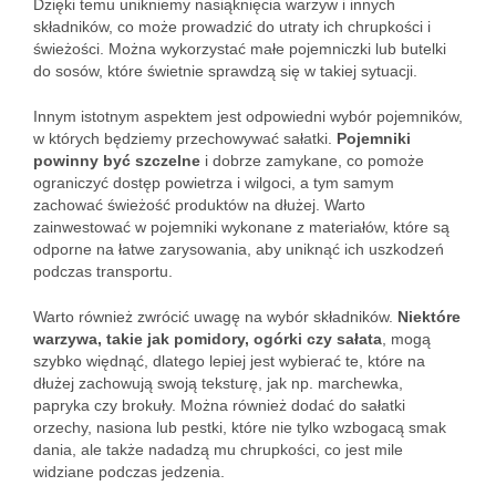
Dzięki temu unikniemy nasiąknięcia warzyw i innych
składników, co może prowadzić do utraty ich chrupkości i
świeżości. Można wykorzystać małe pojemniczki lub butelki
do sosów, które świetnie sprawdzą się w takiej sytuacji.
Innym istotnym aspektem jest odpowiedni wybór pojemników,
w których będziemy przechowywać sałatki.
Pojemniki
powinny być szczelne
i dobrze zamykane, co pomoże
ograniczyć dostęp powietrza i wilgoci, a tym samym
zachować świeżość produktów na dłużej. Warto
zainwestować w pojemniki wykonane z materiałów, które są
odporne na łatwe zarysowania, aby uniknąć ich uszkodzeń
podczas transportu.
Warto również zwrócić uwagę na wybór składników.
Niektóre
warzywa, takie jak pomidory, ogórki czy sałata
, mogą
szybko więdnąć, dlatego lepiej jest wybierać te, które na
dłużej zachowują swoją teksturę, jak np. marchewka,
papryka czy brokuły. Można również dodać do sałatki
orzechy, nasiona lub pestki, które nie tylko wzbogacą smak
dania, ale także nadadzą mu chrupkości, co jest mile
widziane podczas jedzenia.