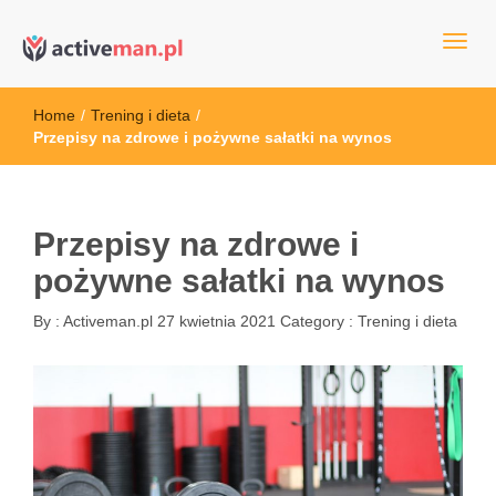
kettler serwis, sklep fitness, crossfit, rowery, sklep ze sprzętem
active man – sprzęt sportowy Wrocła
sportowym
Home
/
Trening i dieta
/
Przepisy na zdrowe i pożywne sałatki na wynos
Przepisy na zdrowe i
pożywne sałatki na wynos
By :
Activeman.pl
27 kwietnia 2021
Category :
Trening i dieta