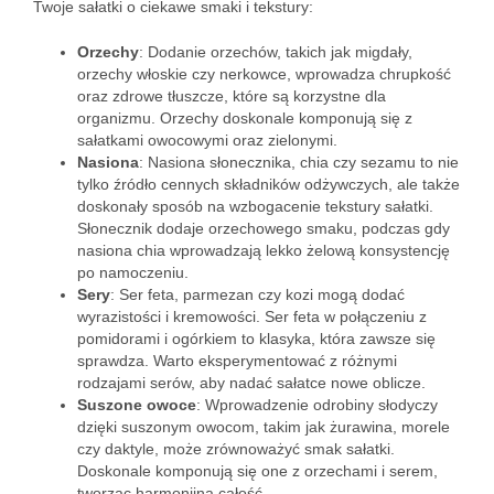
Twoje sałatki o ciekawe smaki i tekstury:
Orzechy
: Dodanie orzechów, takich jak migdały,
orzechy włoskie czy nerkowce, wprowadza chrupkość
oraz zdrowe tłuszcze, które są korzystne dla
organizmu. Orzechy doskonale komponują się z
sałatkami owocowymi oraz zielonymi.
Nasiona
: Nasiona słonecznika, chia czy sezamu to nie
tylko źródło cennych składników odżywczych, ale także
doskonały sposób na wzbogacenie tekstury sałatki.
Słonecznik dodaje orzechowego smaku, podczas gdy
nasiona chia wprowadzają lekko żelową konsystencję
po namoczeniu.
Sery
: Ser feta, parmezan czy kozi mogą dodać
wyrazistości i kremowości. Ser feta w połączeniu z
pomidorami i ogórkiem to klasyka, która zawsze się
sprawdza. Warto eksperymentować z różnymi
rodzajami serów, aby nadać sałatce nowe oblicze.
Suszone owoce
: Wprowadzenie odrobiny słodyczy
dzięki suszonym owocom, takim jak żurawina, morele
czy daktyle, może zrównoważyć smak sałatki.
Doskonale komponują się one z orzechami i serem,
tworząc harmonijną całość.