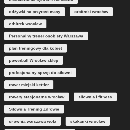
odżywki na przyrost masy
orbitreki wrocław
orbitrek wrocław
Personalny trener osobisty Warszawa
plan treningowy dla kobiet
powerball Wrocław sklep
profesjonalny sprzęt do siłowni
rower miejski kettler
rowery stacjonarne wrocław
siłownia i fitness
Siłownia Trening Zdrowie
siłownia warszawa wola
skakanki wrocław