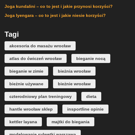
Joga kundalini – co to jest i jakie przynosi korzyści?
Joga Iyengara – co to jest i jakie niesie korzyści?
Tagi
akcesoria do masażu wrocław
atlas do ćwiczeń wrocław
bieganie nocą
bieganie w zimie
bieżnia wrocław
bieżnie używane
bieżnie wrocław
czterodniowy plan treningowy
dieta
hantle wrocław sklep
insportline opinie
kettler layana
majtki do biegania
modelowanie sylwetki warszawa