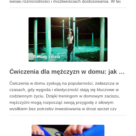
swojej różnorodności i możliwościach dostosowania. W tej
praktyce każdy ruch jest zsynchronizowany z oddechem, co
…
Trening i dieta
Ćwiczenia dla mężczyzn w domu: jak zacząć i utrzymać motywację
Ćwiczenia w domu zyskują na popularności, zwłaszcza w
czasach, gdy wygoda i elastyczność stają się kluczowe w
codziennym życiu. Dzięki treningom w domowym zaciszu,
mężczyźni mogą rozpocząć swoją przygodę z siłowym
wysiłkiem bez potrzeby inwestowania w drogi sprzęt czy
dojazdy do siłowni. Regularne ćwiczenia, które można
wykonać z wykorzystaniem masy …