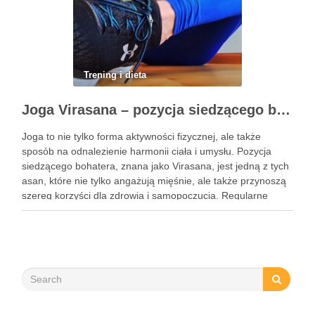
Trening i dieta
Joga Virasana – pozycja siedzącego bohatera i jej korzyści
Joga to nie tylko forma aktywności fizycznej, ale także
sposób na odnalezienie harmonii ciała i umysłu. Pozycja
siedzącego bohatera, znana jako Virasana, jest jedną z tych
asan, które nie tylko angażują mięśnie, ale także przynoszą
szereg korzyści dla zdrowia i samopoczucia. Regularne
praktykowanie tej pozycji może poprawić elastyczność
stawów, zmniejszyć …