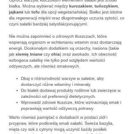
Oprócz warzyw, kluczowym elementem sałatki jest źródło
białka. Można wybierać między
kurczakiem
,
tuńczykiem
,
jajkami
lub
tofu
dla opcji wegetariańskiej. Białko jest istotne
dla regeneracji mięśni oraz długotrwałego uczucia sytości, co
czyni sałatki bardziej satysfakcjonującymi.
Nie można zapomnieć o zdrowych tłuszczach, które
wspierają organizm w wchłanianiu witamin oraz dostarczają
energii. Doskonałym dodatkiem są orzechy, nasiona (takie
jak
siemię lniane
czy
chia
) oraz awokado. Ich obecność
wzbogaca sałatkę nie tylko pod względem wartości
odżywczych, ale również smakowych.
Dbaj o różnorodność warzyw w sałatce, aby
dostarczyć różne witaminy i minerały.
Do białek dodawaj produkty roślinne lub zwierzęce w
zależności od preferencji dietetycznych.
Wprowadź zdrowe tłuszcze, które wzmacniają smak i
poprawiają wartość odżywczą potrawy.
Warto również pamiętać o dodatkach w postaci ziół i
przypraw, które podkreślą smak sałatki. Świeża bazylia,
mięta czy sok z cytryny mogą uczynić każdy posiłek