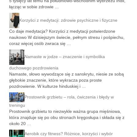
5 tysięcy lat temu na południowo-wschodnim wybrzeżu Indii,
łącząc w sobie zdrowie …
Korzyści z medytacji: zdrowie psychiczne i fizyczne
Co daje medytacja? Korzyści z medytacji potwierdzone
naukowo W dzisiejszym świecie, pełnym stresu i pośpiechu,
coraz więcej osób zwraca się …
Namaste w jodze – znaczenie i symbolika
duchowego pozdrowienia
Namaste, słowo wywodzące się z sanskrytu, niesie ze sobą
głębokie znaczenie, które wykracza poza proste
pozdrowienie. W kulturze hinduskiej i …
Prostownik grzbietu – rola, ćwiczenia i błędy w
treningu
Prostownik grzbietu to niezwykle ważna grupa mięśniowa,
która znajduje się po obu stronach kręgosłupa i składa się z
około 20 …
Aerobik czy fitness? Różnice, korzyści i wybór