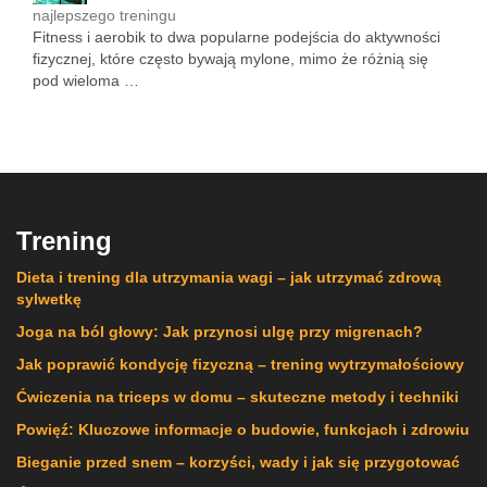
najlepszego treningu
Fitness i aerobik to dwa popularne podejścia do aktywności
fizycznej, które często bywają mylone, mimo że różnią się
pod wieloma …
Trening
Dieta i trening dla utrzymania wagi – jak utrzymać zdrową
sylwetkę
Joga na ból głowy: Jak przynosi ulgę przy migrenach?
Jak poprawić kondycję fizyczną – trening wytrzymałościowy
Ćwiczenia na triceps w domu – skuteczne metody i techniki
Powięź: Kluczowe informacje o budowie, funkcjach i zdrowiu
Bieganie przed snem – korzyści, wady i jak się przygotować