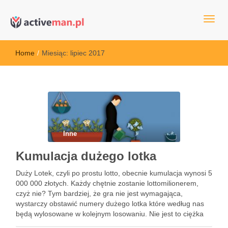
kettler serwis, sklep fitness, crossfit, rowery, sklep ze sprzętem
active man – sprzęt sportowy Wrocła
sportowym
Home
/
Miesiąc:
lipiec 2017
Inne
Kumulacja dużego lotka
Duży Lotek, czyli po prostu lotto, obecnie kumulacja wynosi 5
000 000 złotych. Każdy chętnie zostanie lottomilionerem,
czyż nie? Tym bardziej, że gra nie jest wymagająca,
wystarczy obstawić numery dużego lotka które według nas
będą wylosowane w kolejnym losowaniu. Nie jest to ciężka
harówka, a opłaca – zapewne potwierdzić to …