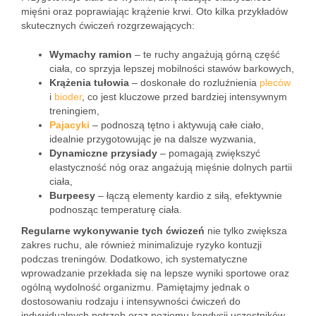
mięśni oraz poprawiając krążenie krwi. Oto kilka przykładów
skutecznych ćwiczeń rozgrzewających:
Wymachy ramion
– te ruchy angażują górną część
ciała, co sprzyja lepszej mobilności stawów barkowych,
Krążenia tułowia
– doskonałe do rozluźnienia
pleców
i
bioder
, co jest kluczowe przed bardziej intensywnym
treningiem,
Pajacyki
– podnoszą tętno i aktywują całe ciało,
idealnie przygotowując je na dalsze wyzwania,
Dynamiczne przysiady
– pomagają zwiększyć
elastyczność nóg oraz angażują mięśnie dolnych partii
ciała,
Burpeesy
– łączą elementy kardio z siłą, efektywnie
podnosząc temperaturę ciała.
Regularne wykonywanie tych ćwiczeń
nie tylko zwiększa
zakres ruchu, ale również minimalizuje ryzyko kontuzji
podczas treningów. Dodatkowo, ich systematyczne
wprowadzanie przekłada się na lepsze wyniki sportowe oraz
ogólną wydolność organizmu. Pamiętajmy jednak o
dostosowaniu rodzaju i intensywności ćwiczeń do
indywidualnych potrzeb oraz poziomu kondycji uczestników