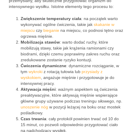
przemyślany, aby skutecznie przygotować organizm do
intensywnego wysiłku. Istotne elementy tego procesu to:
Zwiększenie temperatury ciała
: na początek warto
wykonywać ogólne ćwiczenia, takie jak
skakanie w
miejscu
czy
bieganie
na miejscu, co podnosi tętno oraz
ogrzewa mięśnie.
Mobilizacja stawów
: warto dodać ruchy, które
mobilizują stawy, takie jak krążenia ramionami czy
biodrami, dzięki czemu poprawimy zakres ruchu oraz
zredukowane zostanie ryzyko kontuzji.
Ćwiczenia dynamiczne
: dynamiczne rozciąganie, w
tym
wykroki
z rotacją tułowia lub
przysiady z
wyskokiem
, angażuje mięśnie i przygotowuje je do
intensywnej pracy.
Aktywacja mięśni
: ważnym aspektem są ćwiczenia
preaktywacyjne, które aktywują mięśnie wspierające
główne grupy używane podczas treningu siłowego, np.
unoszenie
nóg
w pozycji leżącej na boku oraz mostek
pośladkowy.
Czas trwania
: cały protokół powinien trwać od 10 do
15 minut, co pozwoli odpowiednio przygotować ciało
na nadchodzący wysiłek.