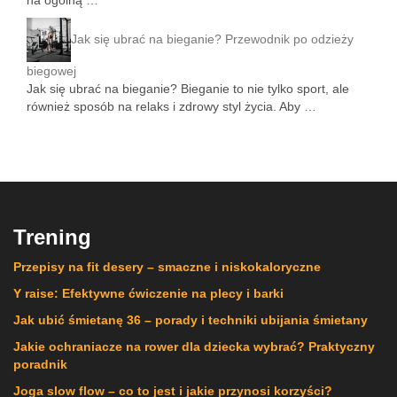
na ogólną …
Jak się ubrać na bieganie? Przewodnik po odzieży
biegowej
Jak się ubrać na bieganie? Bieganie to nie tylko sport, ale
również sposób na relaks i zdrowy styl życia. Aby …
Trening
Przepisy na fit desery – smaczne i niskokaloryczne
Y raise: Efektywne ćwiczenie na plecy i barki
Jak ubić śmietanę 36 – porady i techniki ubijania śmietany
Jakie ochraniacze na rower dla dziecka wybrać? Praktyczny
poradnik
Joga slow flow – co to jest i jakie przynosi korzyści?