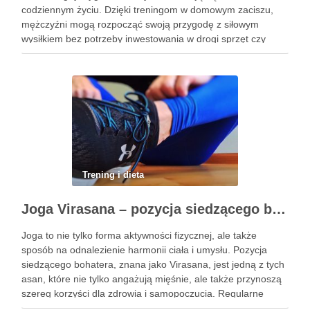
codziennym życiu. Dzięki treningom w domowym zaciszu,
mężczyźni mogą rozpocząć swoją przygodę z siłowym
wysiłkiem bez potrzeby inwestowania w drogi sprzęt czy
dojazdy do siłowni. Regularne ćwiczenia, które można
wykonać z wykorzystaniem masy …
Trening i dieta
Joga Virasana – pozycja siedzącego bohatera i jej korzyści
Joga to nie tylko forma aktywności fizycznej, ale także
sposób na odnalezienie harmonii ciała i umysłu. Pozycja
siedzącego bohatera, znana jako Virasana, jest jedną z tych
asan, które nie tylko angażują mięśnie, ale także przynoszą
szereg korzyści dla zdrowia i samopoczucia. Regularne
praktykowanie tej pozycji może poprawić elastyczność