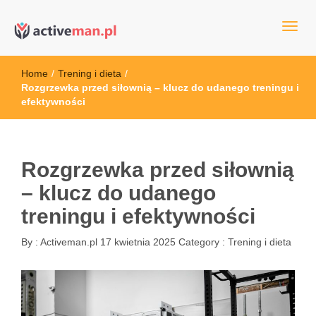
kettler serwis, sklep fitness, crossfit, rowery, sklep ze sprzętem
active man – sprzęt sportowy Wrocła
sportowym
Home
/
Trening i dieta
/
Rozgrzewka przed siłownią – klucz do udanego treningu i
efektywności
Rozgrzewka przed siłownią
– klucz do udanego
treningu i efektywności
By :
Activeman.pl
17 kwietnia 2025
Category :
Trening i dieta