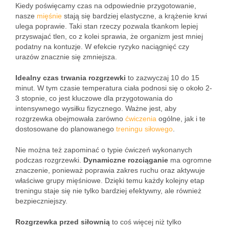
Kiedy poświęcamy czas na odpowiednie przygotowanie,
nasze
mięśnie
stają się bardziej elastyczne, a krążenie krwi
ulega poprawie. Taki stan rzeczy pozwala tkankom lepiej
przyswajać tlen, co z kolei sprawia, że organizm jest mniej
podatny na kontuzje. W efekcie ryzyko naciągnięć czy
urazów znacznie się zmniejsza.
Idealny czas trwania rozgrzewki
to zazwyczaj 10 do 15
minut. W tym czasie temperatura ciała podnosi się o około 2-
3 stopnie, co jest kluczowe dla przygotowania do
intensywnego wysiłku fizycznego. Ważne jest, aby
rozgrzewka obejmowała zarówno
ćwiczenia
ogólne, jak i te
dostosowane do planowanego
treningu siłowego
.
Nie można też zapominać o typie ćwiczeń wykonanych
podczas rozgrzewki.
Dynamiczne rozciąganie
ma ogromne
znaczenie, ponieważ poprawia zakres ruchu oraz aktywuje
właściwe grupy mięśniowe. Dzięki temu każdy kolejny etap
treningu staje się nie tylko bardziej efektywny, ale również
bezpieczniejszy.
Rozgrzewka przed siłownią
to coś więcej niż tylko