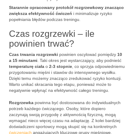
Starannie opracowany protokół rozgrzewkowy znacząco
zwiększa efektywność ćwiczeń
i minimalizuje ryzyko
popełniania błędów podczas treningu.
Czas rozgrzewki – ile
powinien trwać?
Czas trwania rozgrzewki
powinien oscylować pomiędzy
10
a 15 minutami
. Taki okres jest wystarczający, aby podnieść
temperaturę ciała
o
2-3 stopnie
, co sprzyja odpowiedniemu
przygotowaniu mięśni i stawów do intensywnego wysiłku.
Dzięki temu możemy znacząco zredukować ryzyko kontuzji.
Warto unikać skracania tego etapu, ponieważ może to
negatywnie wpłynąć na efektywność całego treningu.
Rozgrzewka
powinna być dostosowana do indywidualnych
potrzeb każdego ćwiczącego. Osoby, które dopiero
zaczynają swoją przygodę z aktywnością fizyczną, mogą
wymagać nieco więcej czasu na adaptację. Z kolei bardziej
doświadczeni sportowcy mogą skupić się na konkretnych
ćwiczeniach
angażujących kluczowe grupy mięśniowe.