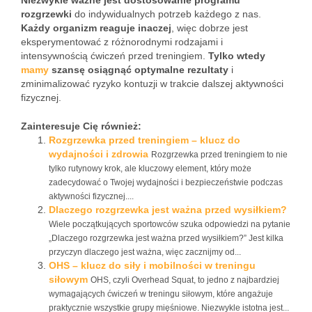
Niezwykle ważne jest dostosowanie programu
rozgrzewki
do indywidualnych potrzeb każdego z nas.
Każdy organizm reaguje inaczej
, więc dobrze jest
eksperymentować z różnorodnymi rodzajami i
intensywnością ćwiczeń przed treningiem.
Tylko wtedy
mamy
szansę osiągnąć optymalne rezultaty
i
zminimalizować ryzyko kontuzji w trakcie dalszej aktywności
fizycznej.
Zainteresuje Cię również:
Rozgrzewka przed treningiem – klucz do
wydajności i zdrowia
Rozgrzewka przed treningiem to nie
tylko rutynowy krok, ale kluczowy element, który może
zadecydować o Twojej wydajności i bezpieczeństwie podczas
aktywności fizycznej....
Dlaczego rozgrzewka jest ważna przed wysiłkiem?
Wiele początkujących sportowców szuka odpowiedzi na pytanie
„Dlaczego rozgrzewka jest ważna przed wysiłkiem?” Jest kilka
przyczyn dlaczego jest ważna, więc zacznijmy od...
OHS – klucz do siły i mobilności w treningu
siłowym
OHS, czyli Overhead Squat, to jedno z najbardziej
wymagających ćwiczeń w treningu siłowym, które angażuje
praktycznie wszystkie grupy mięśniowe. Niezwykle istotna jest...