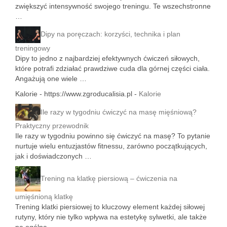
zwiększyć intensywność swojego treningu. Te wszechstronne
…
Dipy na poręczach: korzyści, technika i plan
treningowy
Dipy to jedno z najbardziej efektywnych ćwiczeń siłowych,
które potrafi zdziałać prawdziwe cuda dla górnej części ciała.
Angażują one wiele …
Kalorie - https://www.zgroducalisia.pl -
Kalorie
Ile razy w tygodniu ćwiczyć na masę mięśniową?
Praktyczny przewodnik
Ile razy w tygodniu powinno się ćwiczyć na masę? To pytanie
nurtuje wielu entuzjastów fitnessu, zarówno początkujących,
jak i doświadczonych …
Trening na klatkę piersiową – ćwiczenia na
umięśnioną klatkę
Trening klatki piersiowej to kluczowy element każdej siłowej
rutyny, który nie tylko wpływa na estetykę sylwetki, ale także