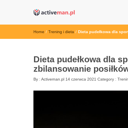
active man – s
kettler serwis, sklep fitness, crossfit, rowery, sklep
Home
/
Trening i dieta
/
Dieta pudełkowa dla spo
Dieta pudełkowa dla s
zbilansowanie posiłkó
By :
Activeman.pl
14 czerwca 2021
Category :
Trenin