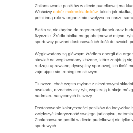
Zbilansowanie posiłków w diecie pudełkowej ma klu
Właściwy
dobór makroskładników
, takich jak
białka
,
pełni inną rolę w organizmie i wpływa na nasze sa
Białka są niezbędne do regeneracji tkanek oraz bud
fizycznie. Źródła białka mogą obejmować mięso, ryby
sportowcy powinni dostosować ich ilość do swoich p
Węglowodany są głównym źródłem energii dla organ
stawiać na węglowodany złożone, które znajdują się
rodzaju uprawianej dyscypliny sportowej, ich ilość m
zajmujące się treningiem siłowym.
Tłuszcze, choć często mylone z niezdrowymi składni
awokado, orzechów czy ryb, wspierają funkcje mózgu 
nadmiaru nasyconych tłuszczy.
Dostosowanie kaloryczności posiłków do indywidual
zwiększyć kaloryczność swojego jadłospisu, natomiast
Zbalansowane posiłki w diecie pudełkowej nie tylko 
sportowych.