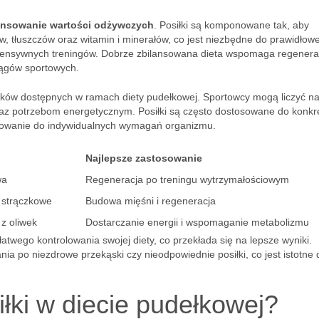
ansowanie wartości odżywczych
. Posiłki są komponowane tak, aby
w, tłuszczów oraz witamin i minerałów, co jest niezbędne do prawidłow
ntensywnych treningów. Dobrze zbilansowana dieta wspomaga regenera
iągów sportowych.
łków dostępnych w ramach diety pudełkowej. Sportowcy mogą liczyć n
raz potrzebom energetycznym. Posiłki są często dostosowane do konk
asowanie do indywidualnych wymagań organizmu.
Najlepsze zastosowanie
wa
Regeneracja po treningu wytrzymałościowym
y strączkowe
Budowa mięśni i regeneracja
 z oliwek
Dostarczanie energii i wspomaganie metabolizmu
atwego kontrolowania swojej diety, co przekłada się na lepsze wyniki.
ia po niezdrowe przekąski czy nieodpowiednie posiłki, co jest istotne 
łki w diecie pudełkowej?