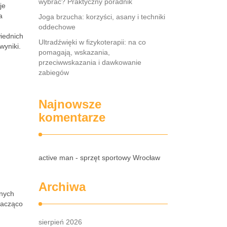
wybrać? Praktyczny poradnik
je
a
Joga brzucha: korzyści, asany i techniki
oddechowe
iednich
Ultradźwięki w fizykoterapii: na co
wyniki.
pomagają, wskazania,
przeciwwskazania i dawkowanie
zabiegów
Najnowsze
komentarze
active man - sprzęt sportowy Wrocław
Archiwa
wnych
znacząco
sierpień 2026