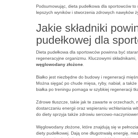
Podsumowując, dieta pudełkowa dla sportowców to n
lepszych wyników i stworzenia zdrowych nawyków ży
Jakie składniki powi
pudełkowej dla spo
Dieta pudełkowa dla sportowców powinna być stara
regeneracyjne organizmu. Kluczowymi składnikami, 
węglowodany złożone
.
Białko jest niezbędne do budowy i regeneracji mięśn
Można sięgać po chude mięsa, ryby, nabiał, a także r
białka po treningu pomaga w szybkiej regeneracji t
Zdrowe tłuszcze, takie jak te zawarte w orzechach,
dostarczaniu energii oraz wspieraniu wchłaniania 
do diety sprzyja także zdrowiu sercowo-naczyniowem
Węglowodany złożone, które znajdują się w pełnozi
diety pudełkowej. Dają one długotrwałą energię, ni