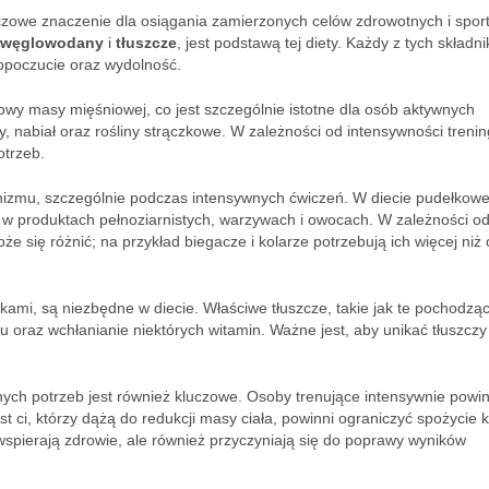
czowe znaczenie dla osiągania zamierzonych celów zdrowotnych i spor
węglowodany
i
tłuszcze
, jest podstawą tej diety. Każdy z tych składn
mopoczucie oraz wydolność.
owy masy mięśniowej, co jest szczególnie istotne dla osób aktywnych
, nabiał oraz rośliny strączkowe. W zależności od intensywności treni
otrzeb.
izmu, szczególnie podczas intensywnych ćwiczeń. W diecie pudełkowe
 w produktach pełnoziarnistych, warzywach i owocach. W zależności o
oże się różnić; na przykład biegacze i kolarze potrzebują ich więcej niż
kami, są niezbędne w diecie. Właściwe tłuszcze, takie jak te pochodzą
oraz wchłanianie niektórych witamin. Ważne jest, aby unikać tłuszczy 
nych potrzeb jest również kluczowe. Osoby trenujące intensywnie powi
 ci, którzy dążą do redukcji masy ciała, powinni ograniczyć spożycie ka
wspierają zdrowie, ale również przyczyniają się do poprawy wyników