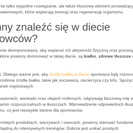
ie tylko wygodne rozwiązanie, ale także kluczowy element prowadząc
wieniowych, które wspierają treningi oraz regenerację organizmu.
nny znaleźć się w diecie
rtowców?
nnie skomponowana, aby wspierać ich aktywność fizyczną oraz proces
które powinny dominować w takiej diecie, są
białko
,
zdrowe tłuszcze
i. Dlatego ważne jest, aby
źródła białka w diecie
sportowca były różnor
oślinne źródła białka, takie jak soczewica, ciecierzyca czy tofu. Spożyc
kanek mięśniowych.
 nasionach, awokado oraz olejach roślinnych, odgrywają kluczową rolę 
witamin rozpuszczalnych w tłuszczach. Wprowadzenie odpowiednich tłu
u, co jest niezwykle istotne dla sportowców.
arnistych produktach, warzywach i owocach, powinny stanowić fundame
ezbędną do intensywnych treningów. Dobrze jest unikać prostych