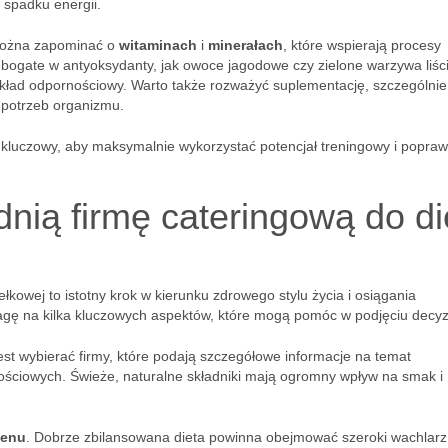
spadku energii.
 można zapominać o
witaminach
i
minerałach
, które wspierają procesy
bogate w antyoksydanty, jak owoce jagodowe czy zielone warzywa liści
układ odpornościowy. Warto także rozważyć suplementację, szczególnie
 potrzeb organizmu.
 kluczowy, aby maksymalnie wykorzystać potencjał treningowy i popraw
nią firmę cateringową do di
łkowej to istotny krok w kierunku zdrowego stylu życia i osiągania
ę na kilka kluczowych aspektów, które mogą pomóc w podjęciu decyzj
est wybierać firmy, które podają szczegółowe informacje na temat
ściowych. Świeże, naturalne składniki mają ogromny wpływ na smak i
menu
. Dobrze zbilansowana dieta powinna obejmować szeroki wachlarz