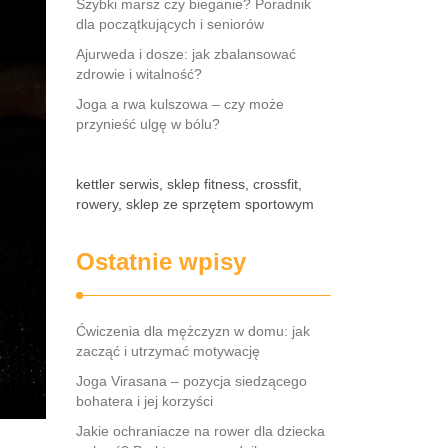
Szybki marsz czy bieganie? Poradnik
dla początkujących i seniorów
Ajurweda i dosze: jak zbalansować
zdrowie i witalność?
Joga a rwa kulszowa – czy może
przynieść ulgę w bólu?
kettler serwis, sklep fitness, crossfit,
rowery, sklep ze sprzętem sportowym
Ostatnie wpisy
Ćwiczenia dla mężczyzn w domu: jak
zacząć i utrzymać motywację
Joga Virasana – pozycja siedzącego
bohatera i jej korzyści
Jakie ochraniacze na rower dla dziecka