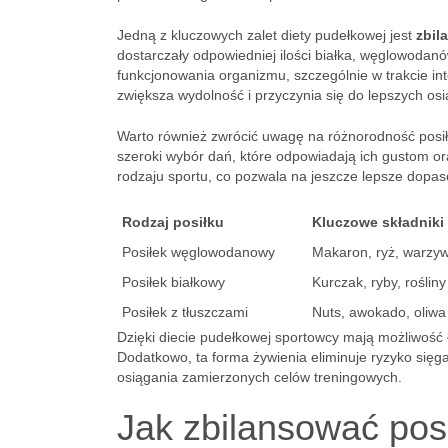
Jedną z kluczowych zalet diety pudełkowej jest
zbil
dostarczały odpowiedniej ilości białka, węglowodanó
funkcjonowania organizmu, szczególnie w trakcie i
zwiększa wydolność i przyczynia się do lepszych os
Warto również zwrócić uwagę na różnorodność posi
szeroki wybór dań, które odpowiadają ich gustom o
rodzaju sportu, co pozwala na jeszcze lepsze dop
Rodzaj posiłku
Kluczowe składniki
Posiłek węglowodanowy
Makaron, ryż, warzy
Posiłek białkowy
Kurczak, ryby, roślin
Posiłek z tłuszczami
Nuts, awokado, oliwa
Dzięki diecie pudełkowej sportowcy mają możliwość ł
Dodatkowo, ta forma żywienia eliminuje ryzyko sięgan
osiągania zamierzonych celów treningowych.
Jak zbilansować posi