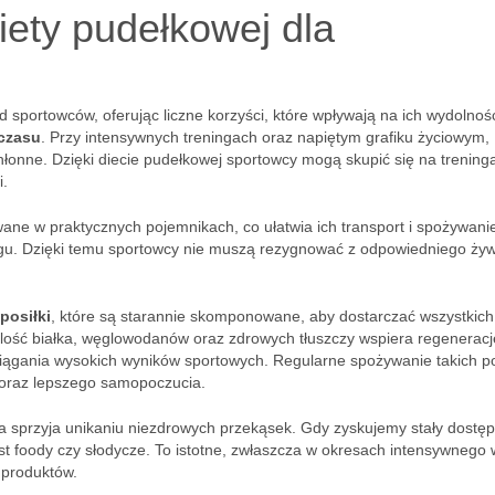
diety pudełkowej dla
d sportowców, oferując liczne korzyści, które wpływają na ich wydolność
czasu
. Przy intensywnych treningach oraz napiętym grafiku życiowym,
onne. Dzięki diecie pudełkowej sportowcy mogą skupić się na trening
i.
wane w praktycznych pojemnikach, co ułatwia ich transport i spożywani
ngu. Dzięki temu sportowcy nie muszą rezygnować z odpowiedniego żyw
posiłki
, które są starannie skomponowane, aby dostarczać wszystkich
lość białka, węglowodanów oraz zdrowych tłuszczy wspiera regeneracj
siągania wysokich wyników sportowych. Regularne spożywanie takich p
oraz lepszego samopoczucia.
owa sprzyja unikaniu niezdrowych przekąsek. Gdy zyskujemy stały dostę
st foody czy słodycze. To istotne, zwłaszcza w okresach intensywnego w
 produktów.