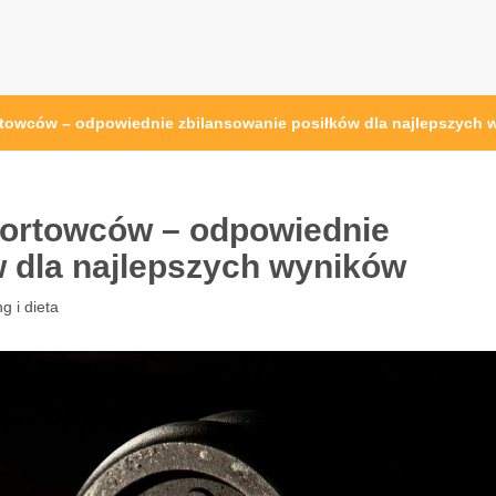
przęt sportowy Wrocław
 ze sprzętem sportowym
rtowców – odpowiednie zbilansowanie posiłków dla najlepszych
portowców – odpowiednie
w dla najlepszych wyników
g i dieta