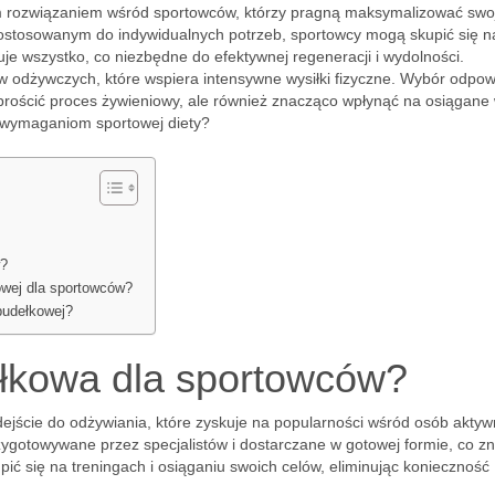
ym rozwiązaniem wśród sportowców, którzy pragną maksymalizować swo
dostosowanym do indywidualnych potrzeb, sportowcy mogą skupić się n
je wszystko, co niezbędne do efektywnej regeneracji i wydolności.
 odżywczych, które wspiera intensywne wysiłki fizyczne. Wybór odpow
uprościć proces żywieniowy, ale również znacząco wpłynąć na osiągane 
a wymaganiom sportowej diety?
w?
owej dla sportowców?
pudełkowej?
dełkowa dla sportowców?
jście do odżywiania, które zyskuje na popularności wśród osób akty
 przygotowywane przez specjalistów i dostarczane w gotowej formie, co 
ić się na treningach i osiąganiu swoich celów, eliminując konieczność