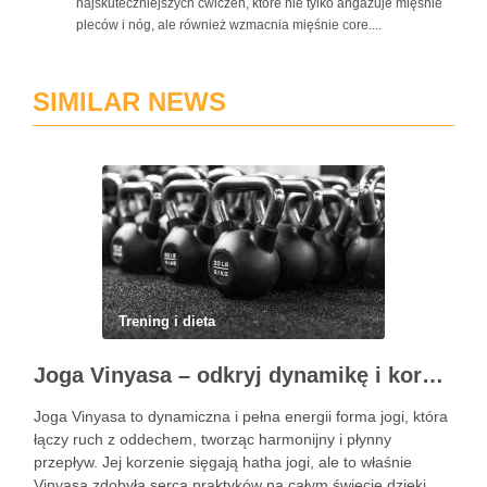
najskuteczniejszych ćwiczeń, które nie tylko angażuje mięśnie
pleców i nóg, ale również wzmacnia mięśnie core....
SIMILAR NEWS
Trening i dieta
Joga Vinyasa – odkryj dynamikę i korzyści tej praktyki
Joga Vinyasa to dynamiczna i pełna energii forma jogi, która
łączy ruch z oddechem, tworząc harmonijny i płynny
przepływ. Jej korzenie sięgają hatha jogi, ale to właśnie
Vinyasa zdobyła serca praktyków na całym świecie dzięki