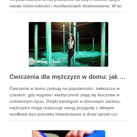
swojej różnorodności i możliwościach dostosowania. W tej
praktyce każdy ruch jest zsynchronizowany z oddechem, co
…
Trening i dieta
Ćwiczenia dla mężczyzn w domu: jak zacząć i utrzymać motywację
Ćwiczenia w domu zyskują na popularności, zwłaszcza w
czasach, gdy wygoda i elastyczność stają się kluczowe w
codziennym życiu. Dzięki treningom w domowym zaciszu,
mężczyźni mogą rozpocząć swoją przygodę z siłowym
wysiłkiem bez potrzeby inwestowania w drogi sprzęt czy
dojazdy do siłowni. Regularne ćwiczenia, które można
wykonać z wykorzystaniem masy …