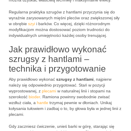
można uzyskać właściwą technikę i maksymalne efekty.
Regularna praktyka szrugów z hantlami przyczynia się do
wyraźnie zarysowanych mięśni pleców oraz zwiększonej siły
w obrębie
szyi
i barków. Co więcej, dzięki różnorodnym
modyfikacjom można dostosować poziom trudności do
indywidualnych umiejętności każdej osoby trenującej.
Jak prawidłowo wykonać
szrugsy z hantlami –
technika i przygotowanie
Aby prawidłowo wykonać
szrugsy z hantlami
, najpierw
należy się odpowiednio przygotować. Stań w pozycji
wyprostowanej, z
plecami
w naturalnej linii i stopami na
szerokość
bioder
. Ramiona powinny swobodnie zwisać
wzdłuż ciała, a
hantle
trzymaj pewnie w dłoniach. Unikaj
kołysania tułowiem i zadbaj o to, by głowa była w jednej linii z
plecami.
Gdy zaczniesz ćwiczenie, unieś barki w górę, starając się