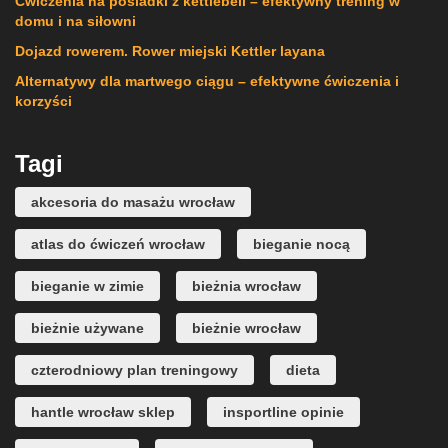
Ćwiczenia na pośladki z kettlebell – efektywny trening w
domu i na siłowni
Dojazd rowerem. Rower miejski Kettler layana
Alternatywy dla martwego ciągu – efektywne ćwiczenia i
korzyści
Tagi
akcesoria do masażu wrocław
atlas do ćwiczeń wrocław
bieganie nocą
bieganie w zimie
bieżnia wrocław
bieżnie używane
bieżnie wrocław
czterodniowy plan treningowy
dieta
hantle wrocław sklep
insportline opinie