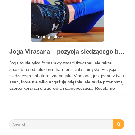
Trening i dieta
Joga Virasana – pozycja siedzącego bohatera i jej korzyści
Joga to nie tylko forma aktywności fizycznej, ale także
sposób na odnalezienie harmonii ciała i umysłu. Pozycja
siedzącego bohatera, znana jako Virasana, jest jedną z tych
asan, które nie tylko angażują mięśnie, ale także przynoszą
szereg korzyści dla zdrowia i samopoczucia. Regularne
praktykowanie tej pozycji może poprawić elastyczność
stawów, zmniejszyć …