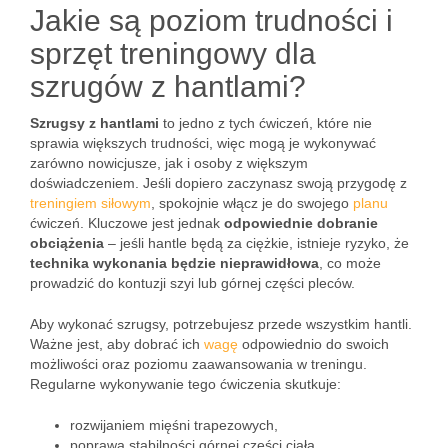
Jakie są poziom trudności i
sprzęt treningowy dla
szrugów z hantlami?
Szrugsy z hantlami
to jedno z tych ćwiczeń, które nie
sprawia większych trudności, więc mogą je wykonywać
zarówno nowicjusze, jak i osoby z większym
doświadczeniem. Jeśli dopiero zaczynasz swoją przygodę z
treningiem siłowym
, spokojnie włącz je do swojego
planu
ćwiczeń. Kluczowe jest jednak
odpowiednie dobranie
obciążenia
– jeśli hantle będą za ciężkie, istnieje ryzyko, że
technika wykonania będzie nieprawidłowa
, co może
prowadzić do kontuzji szyi lub górnej części pleców.
Aby wykonać szrugsy, potrzebujesz przede wszystkim hantli.
Ważne jest, aby dobrać ich
wagę
odpowiednio do swoich
możliwości oraz poziomu zaawansowania w treningu.
Regularne wykonywanie tego ćwiczenia skutkuje:
rozwijaniem mięśni trapezowych,
poprawą stabilności górnej części ciała.