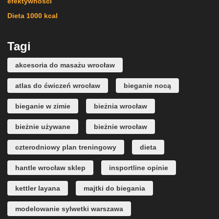
efektywności
Dieta 1000 kcal
Tagi
akcesoria do masażu wrocław
atlas do ćwiczeń wrocław
bieganie nocą
bieganie w zimie
bieżnia wrocław
bieżnie używane
bieżnie wrocław
czterodniowy plan treningowy
dieta
hantle wrocław sklep
insportline opinie
kettler layana
majtki do biegania
modelowanie sylwetki warszawa