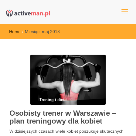
kettler serwis, sklep fitness, crossfit, rowery, sklep ze sprzętem
active man – sprzęt sportowy Wrocła
sportowym
Home
/
Miesiąc:
maj 2018
Trening i dieta
Osobisty trener w Warszawie –
plan treningowy dla kobiet
W dzisiejszych czasach wiele kobiet poszukuje skutecznych