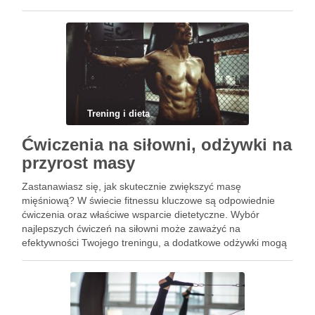
osiągnięcie wymarzonej figury. Odpowiednia dieta,
różnorodne ćwiczenia i nowoczesne zabiegi estetyczne to
tylko …
Trening i dieta
Ćwiczenia na siłowni, odżywki na
przyrost masy
Zastanawiasz się, jak skutecznie zwiększyć masę
mięśniową? W świecie fitnessu kluczowe są odpowiednie
ćwiczenia oraz właściwe wsparcie dietetyczne. Wybór
najlepszych ćwiczeń na siłowni może zaważyć na
efektywności Twojego treningu, a dodatkowe odżywki mogą
znacząco wspomóc proces budowy masy. Warto również
unikać typowych błędów, które mogą przeszkodzić w
osiągnięciu zamierzonych rezultatów. …