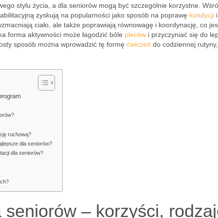
wego stylu życia, a dla seniorów mogą być szczególnie korzystne. Wśr
abilitacyjną zyskują na popularności jako sposób na poprawę
kondycji
i
 wzmacniają ciało, ale także poprawiają równowagę i koordynację, co jes
aka forma aktywności może łagodzić bóle
pleców
i przyczyniać się do l
rosty sposób można wprowadzić tę formę
ćwiczeń
do codziennej rutyny,
 program
iorów?
ację ruchową?
ajlepsze dla seniorów?
tacji dla seniorów?
ach?
 seniorów – korzyści, rodzaj