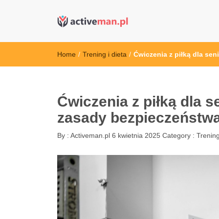
active man – s
kettler serwis, sklep fitness, crossfit, rowery, sklep
Home
/
Trening i dieta
/
Ćwiczenia z piłką dla se
Ćwiczenia z piłką dla s
zasady bezpieczeństw
By :
Activeman.pl
6 kwietnia 2025
Category :
Trening