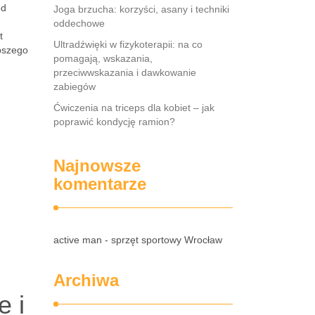
ód
Joga brzucha: korzyści, asany i techniki
oddechowe
t
Ultradźwięki w fizykoterapii: na co
epszego
pomagają, wskazania,
przeciwwskazania i dawkowanie
zabiegów
Ćwiczenia na triceps dla kobiet – jak
poprawić kondycję ramion?
Najnowsze
komentarze
active man - sprzęt sportowy Wrocław
Archiwa
e i