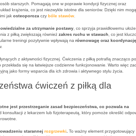
sób starszych. Pomagają one w poprawie kondycji fizycznej oraz
ład krążenia, co jest niezwykle istotne dla seniorów. Dzięki nim mogą
imi jak
osteoporoza
czy
bóle stawów
.
owiedzialne za utrzymanie postawy
, co sprzyja prawidłowemu ułoże
enia z piłką zwiększają również
zakres ruchu w stawach
, co jest kluc
ularne treningi pozytywnie wpływają na
równowagę oraz koordynacj
w.
nących z aktywności fizycznej. Ćwiczenia z piłką potrafią znacząco p
 przekłada się na łatwiejsze codzienne funkcjonowanie. Warto więc z
cyjną jako formy wsparcia dla ich zdrowia i aktywnego stylu życia.
zeństwa ćwiczeń z piłką dla
totne jest przestrzeganie zasad bezpieczeństwa, co pozwala na
konsultacji z lekarzem lub fizjoterapeutą, który pomoże określić odpo
drowotne.
prowadzeniu starannej
rozgrzewki
.
To ważny element przygotowujący