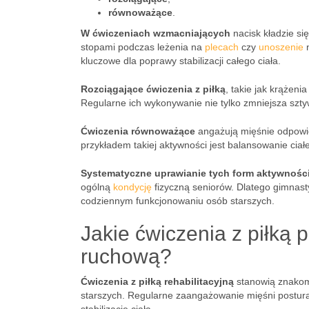
równoważące
.
W ćwiczeniach wzmacniających
nacisk kładzie si
stopami podczas leżenia na
plecach
czy
unoszenie
n
kluczowe dla poprawy stabilizacji całego ciała.
Rozciągające ćwiczenia z piłką
, takie jak krążeni
Regularne ich wykonywanie nie tylko zmniejsza szt
Ćwiczenia równoważące
angażują mięśnie odpowi
przykładem takiej aktywności jest balansowanie ciał
Systematyczne uprawianie tych form aktywnośc
ogólną
kondycję
fizyczną seniorów. Dlatego gimnasty
codziennym funkcjonowaniu osób starszych.
Jakie ćwiczenia z piłką
ruchową?
Ćwiczenia z piłką rehabilitacyjną
stanowią znakom
starszych. Regularne zaangażowanie mięśni postura