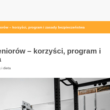
przęt sportowy Wrocław
 ze sprzętem sportowym
niorów – korzyści, program i zasady bezpieczeństwa
eniorów – korzyści, program i
a
 i dieta