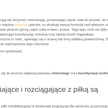
tarają się utrzymać równowagę, przesuwając ciężar ciała do przodu, do t
ie mięśnie
brzucha
i pleców, co skutkuje lepszą kontrolą nad własnym c
oli obracać górną część ciała w lewo i prawo. Tego typu ruch nie tylko
wspomaga koordynację ruchową oraz elastyczność kręgosłupa,
 można to robić, opierając się o ścianę lub inną stabilną powierzchnię. D
czas wykonywania tego ćwiczenia.
arto spróbować:
ą się do jeszcze większej poprawy
równowagi
oraz
koordynacji ruch
jące i rozciągające z piłką są
piłki rehabilitacyjnej to doskonała propozycja dla seniorów, przynosząc