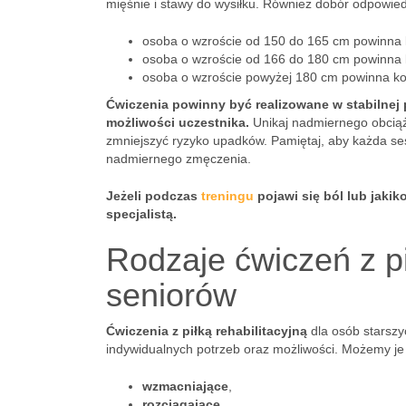
mięśnie i stawy do wysiłku. Również dobór odpowied
osoba o wzroście od 150 do 165 cm powinna ko
osoba o wzroście od 166 do 180 cm powinna ko
osoba o wzroście powyżej 180 cm powinna korz
Ćwiczenia powinny być realizowane w stabilnej 
możliwości uczestnika.
Unikaj nadmiernego obciąż
zmniejszyć ryzyko upadków. Pamiętaj, aby każda se
nadmiernego zmęczenia.
Jeżeli podczas
treningu
pojawi się ból lub jakik
specjalistą.
Rodzaje ćwiczeń z pi
seniorów
Ćwiczenia z piłką rehabilitacyjną
dla osób starszy
indywidualnych potrzeb oraz możliwości. Możemy je p
wzmacniające
,
rozciągające
,