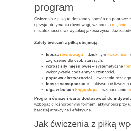
program
Ćwiczenia z piłką to doskonały sposób na poprawę z
sprzyja utrzymaniu równowagi, wzmacnia
mięśnie
i 
niezależności oraz wysokiej jakości życia. Już zale
Zalety ćwiczeń z piłką obejmują:
lepsza
równowaga
– dzięki tym
ćwiczeniom
m
zagrożenie dla osób starszych,
wzrost siły mięśniowej
– systematyczne
tre
wykonywanie codziennych czynności,
poprawa elastyczności
– ćwiczenia rozciąg
lepsze samopoczucie
– aktywność fizyczna m
ulga w bólach
kręgosłupa
– wzmacnianie
m
Program ćwiczeń warto dostosować do indywidu
wzbogacić różnorodnymi formami aktywności przy użyc
bardziej atrakcyjne i efektywne.
Jak ćwiczenia z piłką w