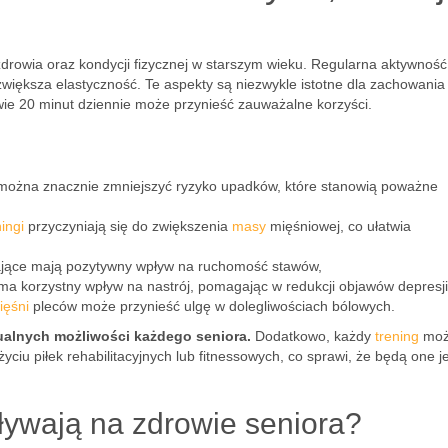
drowia oraz kondycji fizycznej w starszym wieku. Regularna aktywność
zwiększa elastyczność. Te aspekty są niezwykle istotne dla zachowania
dwie 20 minut dziennie może przynieść zauważalne korzyści.
ożna znacznie zmniejszyć ryzyko upadków, które stanowią poważne
ningi
przyczyniają się do zwiększenia
masy
mięśniowej, co ułatwia
ające mają pozytywny wpływ na ruchomość stawów,
a korzystny wpływ na nastrój, pomagając w redukcji objawów depresji 
ięśni
pleców może przynieść ulgę w dolegliwościach bólowych.
alnych możliwości każdego seniora.
Dodatkowo, każdy
trening
moż
iu piłek rehabilitacyjnych lub fitnessowych, co sprawi, że będą one j
pływają na zdrowie seniora?