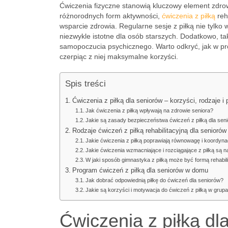
Ćwiczenia fizyczne stanowią kluczowy element zdro
różnorodnych form aktywności,
ćwiczenia z piłką
reh
wsparcie zdrowia. Regularne sesje z piłką nie tylko
niezwykle istotne dla osób starszych. Dodatkowo, t
samopoczucia psychicznego. Warto odkryć, jak w p
czerpiąc z niej maksymalne korzyści.
Spis treści
Ćwiczenia z piłką dla seniorów – korzyści, rodzaje i
Jak ćwiczenia z piłką wpływają na zdrowie seniora?
Jakie są zasady bezpieczeństwa ćwiczeń z piłką dla sen
Rodzaje ćwiczeń z piłką rehabilitacyjną dla seniorów
Jakie ćwiczenia z piłką poprawiają równowagę i koordyn
Jakie ćwiczenia wzmacniające i rozciągające z piłką są n
W jaki sposób gimnastyka z piłką może być formą rehabili
Program ćwiczeń z piłką dla seniorów w domu
Jak dobrać odpowiednią piłkę do ćwiczeń dla seniorów?
Jakie są korzyści i motywacja do ćwiczeń z piłką w grup
Ćwiczenia z piłką dla