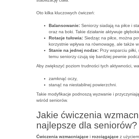
stabilizację ciała.
Oto kilka kluczowych ćwiczeń:
Balansowanie:
Seniorzy siadają na piłce i s
oraz na boki. Takie działanie aktywuje głębok
Rotacje tułowia:
Siedząc na piłce, można pow
korzystnie wpływa na równowagę, ale także 
Stanie na jednej nodze:
Przy wsparciu piłki,
temu seniorzy czują się bardziej pewnie pod
Aby zwiększyć poziom trudności tych aktywności, w
zamknąć oczy,
stanąć na niestabilnej powierzchni.
Takie modyfikacje podnoszą wyzwanie i przyczyniaj
wśród seniorów.
Jakie ćwiczenia wzmacnia
najlepsze dla seniorów?
Ćwiczenia wzmacniające
i
rozciągające
z użyciem 