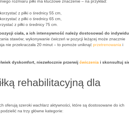
niego rozmiaru piłki ma kluczowe znaczenie – na przykład:
rzystać z piłki o średnicy 55 cm,
rzystać z piłki o średnicy 65 cm,
ystać z piłki o średnicy 75 cm.
pozycji ciała, a ich intensywność należy dostosować do indywid
ania stawów; wykonywanie ćwiczeń w pozycji leżącej może znacznie
sja nie przekraczała 20 minut – to pomoże uniknąć
przetrenowania
i
olwiek dyskomfort, niezwłocznie przerwij
ćwiczenia
i skonsultuj si
łką rehabilitacyjną dla
ch oferują szeroki wachlarz aktywności, które są dostosowane do ich
odzielić na trzy główne kategorie: