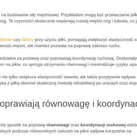
ę na budowanie siły mięśniowej. Przykładem mogą być przetaczanie piłk
óg. Te czynności skutecznie wspierają rozwój mięśni nóg i tułowia, co j
a
bioder
czy
skłony
przy użyciu piłki, pomagają zwiększyć elastyczność 
ywność mięśni, ale również pozwala na poprawę zakresu ruchu.
edzialne za postawę oraz poprawiają koordynację ruchową. Doskonał
em na piłce, co sprzyja utrzymaniu równowagi i minimalizuje ryzyko up
i
nie tylko zwiększa elastyczność stawów, ale także pozytywnie wpływa
ka z piłką stanowi skuteczną metodę rehabilitacji po urazach oraz wsp
 poprawiają równowagę i koordyna
ity sposób na poprawę
równowagi
oraz
koordynacji ruchowej
wśró
lnych podczas różnorodnych ćwiczeń na piłce wpływa korzystnie na