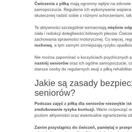
Ćwiczenia z piłką
mają ogromny wpływ na zdrowie o
samopoczucia. Regularne ich wykonywanie wspiera uk
skuteczniej radzić sobie z różnymi schorzeniami, tak
Te aktywności szczególnie wzmacniają
mięśnie odp
ciała i redukcji dolegliwości bólowych pleców. Ćwicz
zachowania sprawności motorycznej. Co więcej, reg
ruchową
, a tym samym zmniejszają ryzyko upadkó
Nie można zapominać o korzyściach psychicznych pły
nastrój seniorów
oraz ich ogólne samopoczucie, co
starsze osoby do regularnych sesji z piłką rehabilita
Jakie są zasady bezpiec
seniorów?
Podczas zajęć z piłką dla seniorów niezwykle is
zredukowanie ryzyka kontuzji.
Warto rozpocząć od 
poziom aktywności oraz ewentualne ograniczenia z
Zanim przystąpisz do ćwiczeń, pamiętaj o prze