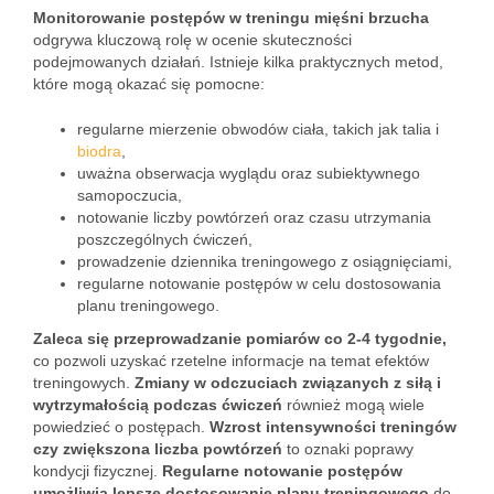
Monitorowanie postępów w treningu mięśni brzucha
odgrywa kluczową rolę w ocenie skuteczności
podejmowanych działań. Istnieje kilka praktycznych metod,
które mogą okazać się pomocne:
regularne mierzenie obwodów ciała, takich jak talia i
biodra
,
uważna obserwacja wyglądu oraz subiektywnego
samopoczucia,
notowanie liczby powtórzeń oraz czasu utrzymania
poszczególnych ćwiczeń,
prowadzenie dziennika treningowego z osiągnięciami,
regularne notowanie postępów w celu dostosowania
planu treningowego.
Zaleca się przeprowadzanie pomiarów co 2-4 tygodnie,
co pozwoli uzyskać rzetelne informacje na temat efektów
treningowych.
Zmiany w odczuciach związanych z siłą i
wytrzymałością podczas ćwiczeń
również mogą wiele
powiedzieć o postępach.
Wzrost intensywności treningów
czy zwiększona liczba powtórzeń
to oznaki poprawy
kondycji fizycznej.
Regularne notowanie postępów
umożliwia lepsze dostosowanie planu treningowego
do