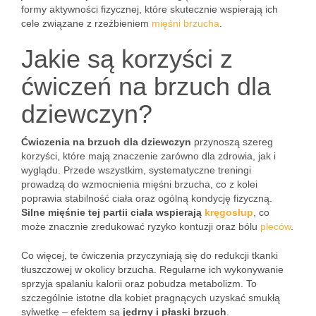
formy aktywności fizycznej, które skutecznie wspierają ich
cele związane z rzeźbieniem
mięśni brzucha
.
Jakie są korzyści z
ćwiczeń na brzuch dla
dziewczyn?
Ćwiczenia na brzuch dla dziewczyn
przynoszą szereg
korzyści, które mają znaczenie zarówno dla zdrowia, jak i
wyglądu. Przede wszystkim, systematyczne treningi
prowadzą do wzmocnienia mięśni brzucha, co z kolei
poprawia stabilność ciała oraz ogólną kondycję fizyczną.
Silne mięśnie tej partii ciała wspierają
kręgosłup
, co
może znacznie zredukować ryzyko kontuzji oraz bólu
pleców
.
Co więcej, te ćwiczenia przyczyniają się do redukcji tkanki
tłuszczowej w okolicy brzucha. Regularne ich wykonywanie
sprzyja spalaniu kalorii oraz pobudza metabolizm. To
szczególnie istotne dla kobiet pragnących uzyskać smukłą
sylwetkę – efektem są
jędrny i płaski brzuch
.