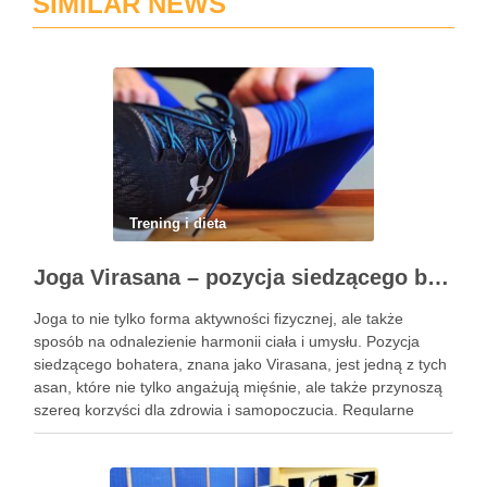
SIMILAR NEWS
Trening i dieta
Joga Virasana – pozycja siedzącego bohatera i jej korzyści
Joga to nie tylko forma aktywności fizycznej, ale także
sposób na odnalezienie harmonii ciała i umysłu. Pozycja
siedzącego bohatera, znana jako Virasana, jest jedną z tych
asan, które nie tylko angażują mięśnie, ale także przynoszą
szereg korzyści dla zdrowia i samopoczucia. Regularne
praktykowanie tej pozycji może poprawić elastyczność
stawów, zmniejszyć …