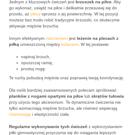
Jednym z kluczowych ćwiczeń jest
brzuszek na piłce
. Aby
go wykonać, usiądź na piłce i delikatnie przesuwaj się do
przodu, aż
plecy
oprzesz o jej powierzchnię. W tej pozycji
możesz bez trudu robić tradycyjne brzuszki, co skutecznie
aktywuje mięśnie brzucha.
Innym efektywnym
ćwiczeniem
jest
leżenie na plecach z
piłką
umieszczoną między
kolanami
. W tej postawie:
napinaj brzuch,
opuszczaj ramię,
prostuj nogę.
Te ruchy pobudzą mięśnie oraz poprawią twoją koordynację.
Dla osób bardziej zaawansowanych polecam spróbować
planków z nogami opartymi na piłce
lub
skrętów tułowia
przy użyciu tego akcesorium. Te dynamiczne ćwiczenia nie
tylko wzmacniają mięśnie brzucha, ale również wspierają
równowagę
i elastyczność ciała.
Regularne wykonywanie tych ćwiczeń
z wykorzystaniem
piłki gimnastycznej przyczynia się do osiągania lepszych