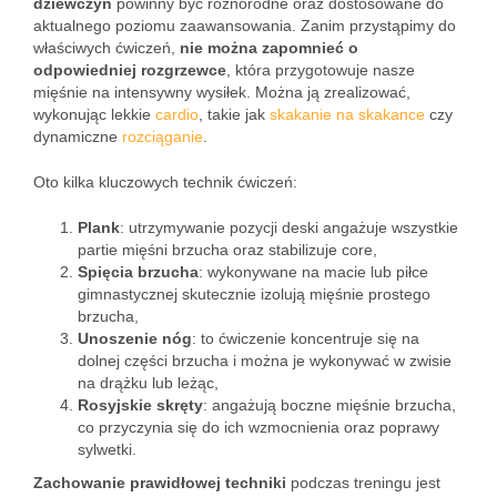
dziewczyn
powinny być różnorodne oraz dostosowane do
aktualnego poziomu zaawansowania. Zanim przystąpimy do
właściwych ćwiczeń,
nie można zapomnieć o
odpowiedniej rozgrzewce
, która przygotowuje nasze
mięśnie na intensywny wysiłek. Można ją zrealizować,
wykonując lekkie
cardio
, takie jak
skakanie na skakance
czy
dynamiczne
rozciąganie
.
Oto kilka kluczowych technik ćwiczeń:
Plank
: utrzymywanie pozycji deski angażuje wszystkie
partie mięśni brzucha oraz stabilizuje core,
Spięcia brzucha
: wykonywane na macie lub piłce
gimnastycznej skutecznie izolują mięśnie prostego
brzucha,
Unoszenie nóg
: to ćwiczenie koncentruje się na
dolnej części brzucha i można je wykonywać w zwisie
na drążku lub leżąc,
Rosyjskie skręty
: angażują boczne mięśnie brzucha,
co przyczynia się do ich wzmocnienia oraz poprawy
sylwetki.
Zachowanie prawidłowej techniki
podczas treningu jest