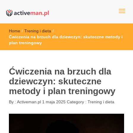
kettler serwis, sklep fitness, crossfit, rowery, sklep ze sprzętem
active man – sprzęt sportowy Wrocła
sportowym
Home
/
Trening i dieta
/
Ćwiczenia na brzuch dla dziewczyn: skuteczne metody i
plan treningowy
Ćwiczenia na brzuch dla
dziewczyn: skuteczne
metody i plan treningowy
By :
Activeman.pl
1 maja 2025
Category :
Trening i dieta