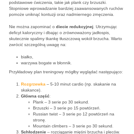
podstawowe ćwiczenia, takie jak plank czy brzuszki.
Stopniowe wprowadzanie bardziej zaawansowanych ruchów
pomoże uniknąć kontuzji oraz nadmiernego zmęczenia.
Nie można zapominać o
diecie redukcyjnej
. Utrzymując
deficyt kaloryczny i dbając o zrównoważony jadłospis,
skutecznie spalimy tkankę tłuszczową wokół brzucha. Warto
zwrócić szczególną uwagę na:
białko,
warzywa bogate w błonnik.
Przykładowy plan treningowy mógłby wyglądać następująco:
Rozgrzewka
– 5-10 minut cardio (np. skakanie na
skakance).
Główna część
:
Plank – 3 serie po 30 sekund.
Brzuszki – 3 serie po 15 powtórzeń.
Russian twist – 3 serie po 12 powtórzeń na
stronę.
Mountain climbers – 3 serie po 30 sekund.
Schłodzenie
– rozciąganie mięśni brzucha i pleców.