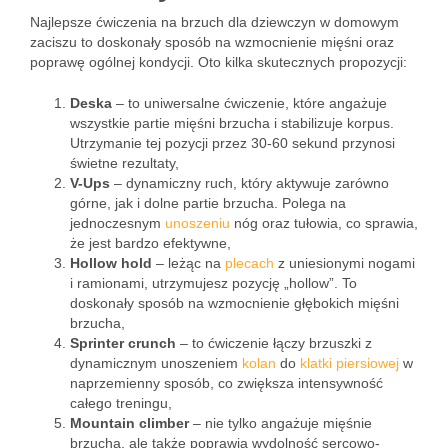
Najlepsze ćwiczenia na brzuch dla dziewczyn w domowym
zaciszu to doskonały sposób na wzmocnienie mięśni oraz
poprawę ogólnej kondycji. Oto kilka skutecznych propozycji:
Deska
– to uniwersalne ćwiczenie, które angażuje
wszystkie partie mięśni brzucha i stabilizuje korpus.
Utrzymanie tej pozycji przez 30-60 sekund przynosi
świetne rezultaty,
V-Ups
– dynamiczny ruch, który aktywuje zarówno
górne, jak i dolne partie brzucha. Polega na
jednoczesnym
unoszeniu
nóg oraz tułowia, co sprawia,
że jest bardzo efektywne,
Hollow hold
– leżąc na
plecach
z uniesionymi nogami
i ramionami, utrzymujesz pozycję „hollow”. To
doskonały sposób na wzmocnienie głębokich mięśni
brzucha,
Sprinter crunch
– to ćwiczenie łączy brzuszki z
dynamicznym unoszeniem
kolan
do
klatki piersiowej
w
naprzemienny sposób, co zwiększa intensywność
całego treningu,
Mountain climber
– nie tylko angażuje mięśnie
brzucha, ale także poprawia wydolność sercowo-