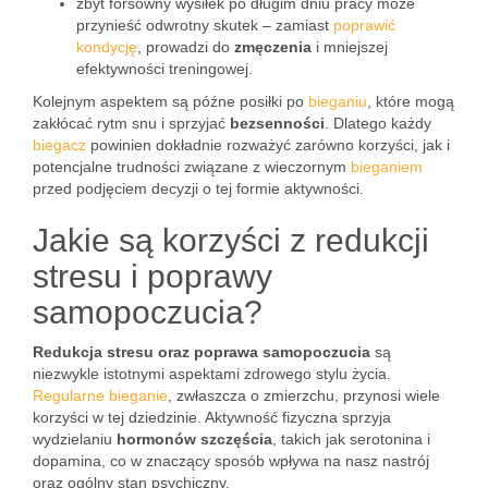
zbyt forsowny wysiłek po długim dniu pracy może
przynieść odwrotny skutek – zamiast
poprawić
kondycję
, prowadzi do
zmęczenia
i mniejszej
efektywności treningowej.
Kolejnym aspektem są późne posiłki po
bieganiu
, które mogą
zakłócać rytm snu i sprzyjać
bezsenności
. Dlatego każdy
biegacz
powinien dokładnie rozważyć zarówno korzyści, jak i
potencjalne trudności związane z wieczornym
bieganiem
przed podjęciem decyzji o tej formie aktywności.
Jakie są korzyści z redukcji
stresu i poprawy
samopoczucia?
Redukcja stresu oraz poprawa samopoczucia
są
niezwykle istotnymi aspektami zdrowego stylu życia.
Regularne bieganie
, zwłaszcza o zmierzchu, przynosi wiele
korzyści w tej dziedzinie. Aktywność fizyczna sprzyja
wydzielaniu
hormonów szczęścia
, takich jak serotonina i
dopamina, co w znaczący sposób wpływa na nasz nastrój
oraz ogólny stan psychiczny.