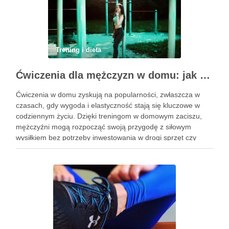
Trening i dieta
Ćwiczenia dla mężczyzn w domu: jak zacząć i utrzymać motywację
Ćwiczenia w domu zyskują na popularności, zwłaszcza w
czasach, gdy wygoda i elastyczność stają się kluczowe w
codziennym życiu. Dzięki treningom w domowym zaciszu,
mężczyźni mogą rozpocząć swoją przygodę z siłowym
wysiłkiem bez potrzeby inwestowania w drogi sprzęt czy
dojazdy do siłowni. Regularne ćwiczenia, które można
wykonać z wykorzystaniem masy …