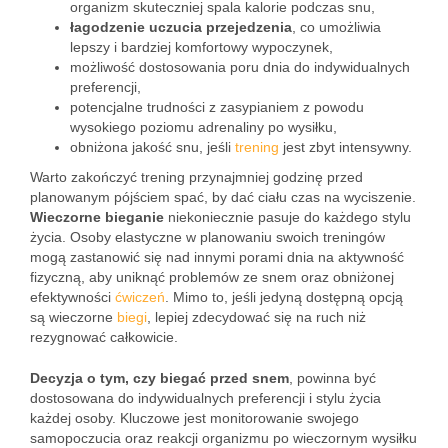
organizm skuteczniej spala kalorie podczas snu,
łagodzenie uczucia przejedzenia
, co umożliwia
lepszy i bardziej komfortowy wypoczynek,
możliwość dostosowania poru dnia do indywidualnych
preferencji,
potencjalne trudności z zasypianiem z powodu
wysokiego poziomu adrenaliny po wysiłku,
obniżona jakość snu, jeśli
trening
jest zbyt intensywny.
Warto zakończyć trening przynajmniej godzinę przed
planowanym pójściem spać, by dać ciału czas na wyciszenie.
Wieczorne bieganie
niekoniecznie pasuje do każdego stylu
życia. Osoby elastyczne w planowaniu swoich treningów
mogą zastanowić się nad innymi porami dnia na aktywność
fizyczną, aby uniknąć problemów ze snem oraz obniżonej
efektywności
ćwiczeń
. Mimo to, jeśli jedyną dostępną opcją
są wieczorne
biegi
, lepiej zdecydować się na ruch niż
rezygnować całkowicie.
Decyzja o tym, czy biegać przed snem
, powinna być
dostosowana do indywidualnych preferencji i stylu życia
każdej osoby. Kluczowe jest monitorowanie swojego
samopoczucia oraz reakcji organizmu po wieczornym wysiłku