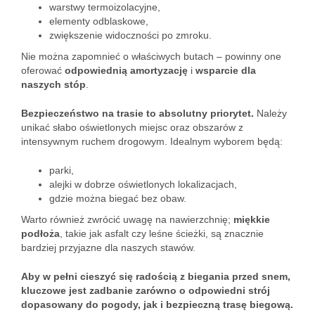
warstwy termoizolacyjne,
elementy odblaskowe,
zwiększenie widoczności po zmroku.
Nie można zapomnieć o właściwych butach – powinny one
oferować
odpowiednią amortyzację
i
wsparcie dla
naszych stóp
.
Bezpieczeństwo na trasie to absolutny priorytet.
Należy
unikać słabo oświetlonych miejsc oraz obszarów z
intensywnym ruchem drogowym. Idealnym wyborem będą:
parki,
alejki w dobrze oświetlonych lokalizacjach,
gdzie można biegać bez obaw.
Warto również zwrócić uwagę na nawierzchnię;
miękkie
podłoża
, takie jak asfalt czy leśne ścieżki, są znacznie
bardziej przyjazne dla naszych stawów.
Aby w pełni cieszyć się radością z biegania przed snem,
kluczowe jest zadbanie zarówno o odpowiedni strój
dopasowany do pogody, jak i bezpieczną trasę biegową.