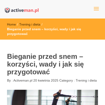
kettler serwis, sklep fitness, crossfit, rowery, sklep ze sprzętem
active man – sprzęt sportowy Wrocła
sportowym
Home
/
Trening i dieta
/
Bieganie przed snem – korzyści, wady i jak się
przygotować
Bieganie przed snem –
korzyści, wady i jak się
przygotować
By :
Activeman.pl
20 kwietnia 2025
Category :
Trening i dieta