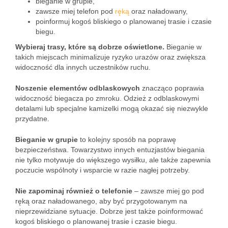
bieganie w grupie,
zawsze miej telefon pod
ręką
oraz naładowany,
poinformuj kogoś bliskiego o planowanej trasie i czasie
biegu.
Wybieraj trasy, które są dobrze oświetlone.
Bieganie w
takich miejscach minimalizuje ryzyko urazów oraz zwiększa
widoczność dla innych uczestników ruchu.
Noszenie elementów odblaskowych
znacząco poprawia
widoczność biegacza po zmroku. Odzież z odblaskowymi
detalami lub specjalne kamizelki mogą okazać się niezwykle
przydatne.
Bieganie w grupie
to kolejny sposób na poprawę
bezpieczeństwa. Towarzystwo innych entuzjastów biegania
nie tylko motywuje do większego wysiłku, ale także zapewnia
poczucie wspólnoty i wsparcie w razie nagłej potrzeby.
Nie zapominaj również o telefonie
– zawsze miej go pod
ręką oraz naładowanego, aby być przygotowanym na
nieprzewidziane sytuacje. Dobrze jest także poinformować
kogoś bliskiego o planowanej trasie i czasie biegu.