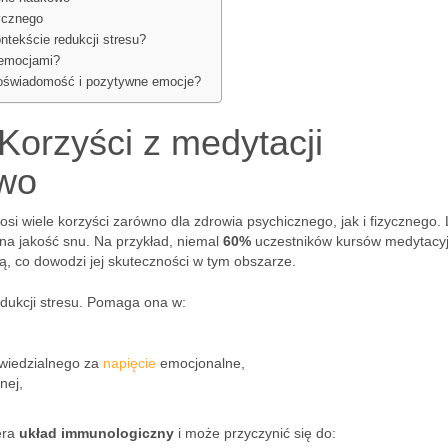
zycznego
tekście redukcji stresu?
 emocjami?
moświadomość i pozytywne emocje?
Korzyści z medytacji
owo
osi wiele korzyści zarówno dla zdrowia psychicznego, jak i fizycznego. 
na jakość snu. Na przykład, niemal
60%
uczestników kursów medytacy
, co dowodzi jej skuteczności w tym obszarze.
edukcji stresu. Pomaga ona w:
wiedzialnego za
napięcie
emocjonalne,
nej,
era
układ immunologiczny
i może przyczynić się do: