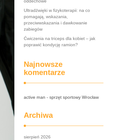
oddechowe
Ultradźwięki w fizykoterapii: na co
pomagają, wskazania,
przeciwwskazania i dawkowanie
zabiegów
Ćwiczenia na triceps dla kobiet – jak
poprawić kondycję ramion?
Najnowsze
komentarze
active man - sprzęt sportowy Wrocław
Archiwa
sierpień 2026