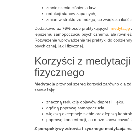
zmniejszenia ciśnienia krwi,
redukcji stanów zapalnych,
zmian w strukturze mózgu, co zwiększa ilość s
Dodatkowo aż
76%
osób praktykujących
medytację
z
lepszemu samopoczuciu psychicznemu, ale równie
Rozważenie wprowadzenia tej praktyki do codzienny
psychicznej, jak i fizycznej.
Korzyści z medytacji
fizycznego
Medytacja
przynosi szereg korzyści zarówno dla zdro
zauważają:
znaczną redukcję objawów depresji i lęku,
ogólną poprawę samopoczucia,
większą akceptację siebie oraz lepszą kontro
poprawę koncentracji, co może zaowocować l
Z perspektywy zdrowia fizycznego medytacja
ma 