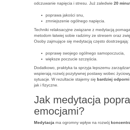
odczuwanie napięcia i stresu. Już zaledwie
20 minu
poprawa jakości snu,
zmniejszenie ogólnego napięcia.
Techniki relaksacyjne związane z medytacją pomaga
metodom łatwiej sobie radzimy ze stresem oraz zw
Osoby zajmujące się medytacją często dostrzegają:
poprawę swojego ogólnego samopoczucia,
większe poczucie szczęścia.
Dodatkowo, praktyka ta sprzyja lepszemu zarządza
wspierają rozwój pozytywnej postawy wobec życiowy
sytuacje. W rezultacie stajemy się
bardziej odporni
jak i fizyczne.
Jak medytacja popra
emocjami?
Medytacja
ma ogromny wpływ na rozwój
koncentra