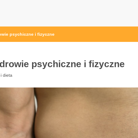
przęt sportowy Wrocław
 ze sprzętem sportowym
owie psychiczne i fizyczne
zdrowie psychiczne i fizyczne
i dieta