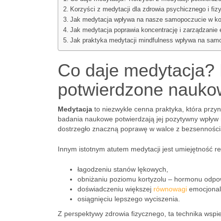
Korzyści z medytacji dla zdrowia psychicznego i fi
Jak medytacja wpływa na nasze samopoczucie w kon
Jak medytacja poprawia koncentrację i zarządzanie
Jak praktyka medytacji mindfulness wpływa na sa
Co daje medytacja? 
potwierdzone nauk
Medytacja
to niezwykle cenna praktyka, która przyn
badania naukowe potwierdzają jej pozytywny wpływ 
dostrzegło znaczną poprawę w walce z bezsennością
Innym istotnym atutem medytacji jest umiejętność r
łagodzeniu stanów lękowych,
obniżaniu poziomu kortyzolu – hormonu odpo
doświadczeniu większej
równowagi
emocjonal
osiągnięciu lepszego wyciszenia.
Z perspektywy zdrowia fizycznego, ta technika wspi