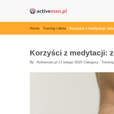
active man – s
kettler serwis, sklep fitness, crossfit, rowery, sklep
Home
/
Trening i dieta
/
Korzyści z medytacji: zdr
Korzyści z medytacji: 
By :
Activeman.pl
17 lutego 2025
Category :
Trening 