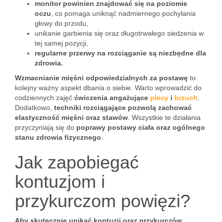
monitor powinien znajdować się na poziomie
oczu
, co pomaga uniknąć nadmiernego pochylania
głowy do przodu,
unikanie garbienia się oraz długotrwałego siedzenia w
tej samej pozycji,
regularne przerwy na rozciąganie są niezbędne dla
zdrowia.
Wzmacnianie mięśni odpowiedzialnych za postawę
to
kolejny ważny aspekt dbania o siebie. Warto wprowadzić do
codziennych zajęć
ćwiczenia angażujące
plecy
i
brzuch
.
Dodatkowo,
techniki rozciągające pozwolą zachować
elastyczność mięśni oraz stawów
. Wszystkie te działania
przyczyniają się do
poprawy postawy ciała oraz ogólnego
stanu zdrowia fizycznego
.
Jak zapobiegać
kontuzjom i
przykurczom powięzi?
Aby skutecznie unikać kontuzji oraz przykurczów