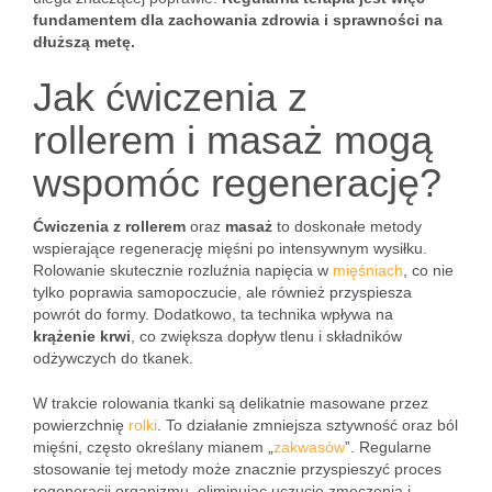
fundamentem dla zachowania zdrowia i sprawności na
dłuższą metę.
Jak ćwiczenia z
rollerem i masaż mogą
wspomóc regenerację?
Ćwiczenia z rollerem
oraz
masaż
to doskonałe metody
wspierające regenerację mięśni po intensywnym wysiłku.
Rolowanie skutecznie rozluźnia napięcia w
mięśniach
, co nie
tylko poprawia samopoczucie, ale również przyspiesza
powrót do formy. Dodatkowo, ta technika wpływa na
krążenie krwi
, co zwiększa dopływ tlenu i składników
odżywczych do tkanek.
W trakcie rolowania tkanki są delikatnie masowane przez
powierzchnię
rolki
. To działanie zmniejsza sztywność oraz ból
mięśni, często określany mianem „
zakwasów
”. Regularne
stosowanie tej metody może znacznie przyspieszyć proces
regeneracji organizmu, eliminując uczucie zmęczenia i