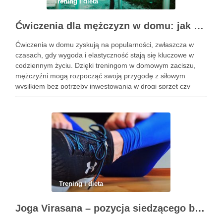
Trening i dieta
Ćwiczenia dla mężczyzn w domu: jak zacząć i utrzymać motywację
Ćwiczenia w domu zyskują na popularności, zwłaszcza w
czasach, gdy wygoda i elastyczność stają się kluczowe w
codziennym życiu. Dzięki treningom w domowym zaciszu,
mężczyźni mogą rozpocząć swoją przygodę z siłowym
wysiłkiem bez potrzeby inwestowania w drogi sprzęt czy
dojazdy do siłowni. Regularne ćwiczenia, które można
wykonać z wykorzystaniem masy …
Trening i dieta
Joga Virasana – pozycja siedzącego bohatera i jej korzyści