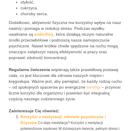
otyłość,
cukrzyca,
choroby serca.
Dodatkowo, aktywność fizyczna ma korzystny wpływ na nasz
nastrój i pomaga w redukcji stresu. Podczas wysiłku
uwalniane są
endorfiny
, które działają niczym naturalne
środki przeciwbólowe i podnoszą nasze samopoczucie
psychiczne. Nawet krótkie chwile spędzone na ruchu mogą
znacząco zwiększyć naszą efektywność w pracy oraz
poprawić zdolność koncentracji.
Regularne ćwiczenia
wspierają także prawidłową postawę
ciała, co jest kluczowe dla zdrowia naszych mięśni i
kręgosłupa. Ważne jest, aby pamiętać, że każdy rodzaj ruchu
– od spokojnych spacerów po energiczne
treningi
– przynosi
liczne korzyści dla organizmu i powinien być integralną
częścią naszego codziennego życia.
Zainteresuje Cię również:
Korzyści z medytacji: zdrowie psychiczne i
fizyczne
Co daje medytacja? Korzyści z medytacji
potwierdzone naukowo W dzisiejszym świecie, pełnym stresu i