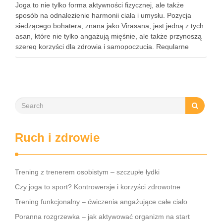
Joga to nie tylko forma aktywności fizycznej, ale także
sposób na odnalezienie harmonii ciała i umysłu. Pozycja
siedzącego bohatera, znana jako Virasana, jest jedną z tych
asan, które nie tylko angażują mięśnie, ale także przynoszą
szereg korzyści dla zdrowia i samopoczucia. Regularne
praktykowanie tej pozycji może poprawić elastyczność
stawów, zmniejszyć …
Ruch i zdrowie
Trening z trenerem osobistym – szczupłe łydki
Czy joga to sport? Kontrowersje i korzyści zdrowotne
Trening funkcjonalny – ćwiczenia angażujące całe ciało
Poranna rozgrzewka – jak aktywować organizm na start