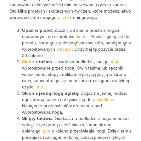
zachowaniu elastyczności i minimalizowaniu ryzyka kontuzji.
Oto kilka prostych i skutecznych ćwiczeń, które możesz łatwo
wprowadzić do swojego
planu
treningowego:
Opad w przód
: Zacznij od stania prosto z nogami
ustawionymi na szerokość
bioder
. Powoli zginaj się do
przodu, starając się dotknąć palców stóp, pamiętając o
wyprostowanych
plecach
. Utrzymaj tę pozycję przez
30 sekund.
Skłon
z taśmą
: Usiądź na podłodze, mając
nogi
wyprostowane przed sobą. Owiń taśmę lub ręcznik
wokół jednej stopy i delikatnie przyciągnij ją w stronę
ciała, koncentrując się na uczuciu rozciągania w tylnej
części
uda
.
Skłon z jedną nogą ugiętą
: Stojąc na jednej nodze,
ugnij drugą kolano i przyciśnij ją do
pośladków
.
Następnie przechyl tułów do przodu nad
wyprostowaną nogą.
Skręty tułowia
: Siedząc na podłodze z nogami przed
sobą, skręć górną część ciała w jedną stronę,
opierając
rękę
o kolano przeciwległej nogi. Dzięki temu
poczujesz rozciąganie dolnej części pleców i tylnych