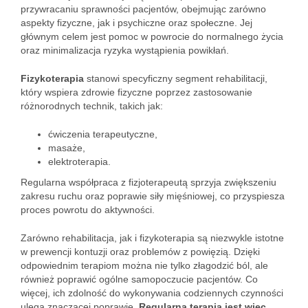
przywracaniu sprawności pacjentów, obejmując zarówno
aspekty fizyczne, jak i psychiczne oraz społeczne. Jej
głównym celem jest pomoc w powrocie do normalnego życia
oraz minimalizacja ryzyka wystąpienia powikłań.
Fizykoterapia
stanowi specyficzny segment rehabilitacji,
który wspiera zdrowie fizyczne poprzez zastosowanie
różnorodnych technik, takich jak:
ćwiczenia terapeutyczne,
masaże,
elektroterapia.
Regularna współpraca z fizjoterapeutą sprzyja zwiększeniu
zakresu ruchu oraz poprawie siły mięśniowej, co przyspiesza
proces powrotu do aktywności.
Zarówno rehabilitacja, jak i fizykoterapia są niezwykle istotne
w prewencji kontuzji oraz problemów z powięzią. Dzięki
odpowiednim terapiom można nie tylko złagodzić ból, ale
również poprawić ogólne samopoczucie pacjentów. Co
więcej, ich zdolność do wykonywania codziennych czynności
ulega znaczącej poprawie.
Regularna terapia jest więc