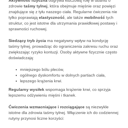
Aktywność fizyczna
odgrywa kluczową rolę w dbaniu o
zdrowie
taśmy tylnej
, która obejmuje mięśnie oraz powięzi
znajdujące się z tyłu naszego ciała. Regularne ćwiczenia nie
tylko poprawiają
elastyczność
, ale także
mobilność
tych
struktur, co jest istotne dla utrzymania prawidłowej postawy i
sprawności ruchowej.
Siedzący tryb życia
ma negatywny wpływ na kondycję
taśmy tylnej, prowadząc do ograniczenia zakresu ruchu oraz
zwiększając ryzyko kontuzji. Osoby aktywne fizycznie często
doświadczają:
mniejszego bólu pleców,
ogólnego dyskomfortu w dolnych partiach ciała,
lepszego krążenia krwi.
Regularny wysiłek
wspomaga krążenie krwi, co sprzyja
lepszemu odżywieniu mięśni i tkanek.
Ćwiczenia wzmacniające i rozciągające
są niezwykle
istotne dla zdrowia taśmy tylnej. Włączenie ich do codziennej
rutyny przynosi liczne korzyści: