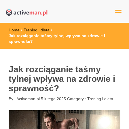
kettler serwis, sklep fitness, crossfit, rowery, sklep ze sprzętem
active man – sprzęt sportowy Wrocła
sportowym
Home
/
Trening i dieta
/
Jak rozciąganie taśmy tylnej wpływa na zdrowie i
sprawność?
Jak rozciąganie taśmy
tylnej wpływa na zdrowie i
sprawność?
By :
Activeman.pl
5 lutego 2025
Category :
Trening i dieta