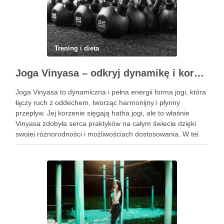
Trening i dieta
Joga Vinyasa – odkryj dynamikę i korzyści tej praktyki
Joga Vinyasa to dynamiczna i pełna energii forma jogi, która
łączy ruch z oddechem, tworząc harmonijny i płynny
przepływ. Jej korzenie sięgają hatha jogi, ale to właśnie
Vinyasa zdobyła serca praktyków na całym świecie dzięki
swojej różnorodności i możliwościach dostosowania. W tej
praktyce każdy ruch jest zsynchronizowany z oddechem, co
…