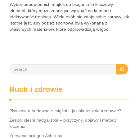
Wybór odpowiednich majtek do biegania to kluczowy
element, który może znacząco wpłynąć na komfort i
efektywność treningu. Wiele osób nie zdaje sobie sprawy, jak
istotne jest, aby odzież sportowa była wykonana z
właściwych materiałów, które odprowadzają wilgoć i
zapewniają swobodę ruchów. Warto zatem przyjrzeć się nie
tylko krojom, ale także …
Ruch i zdrowie
Pływanie a budowanie mięśni – jak skutecznie trenować?
Zespół cieśni nadgarstka – przyczyny, objawy i metody
leczenia
Zerwanie sciegna Achillesa