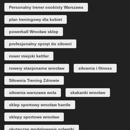
Personalny trener osobisty Warszawa
plan treningowy dla kobiet
powerball Wrocław sklep
profesjonalny sprzęt do siłowni
rower miejski kettler
rowery stacjonarne wrocław
siłownia i fitness
Siłownia Trening Zdrowie
siłownia warszawa wola
skakanki wrocław
sklep sportowy wrocław hantle
sklepy sportowe wrocław
skuteczne modelowanie sylwetki