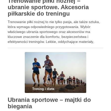
Trenowanie piłki nożnej –
ubranie sportowe. Akcesoria
piłkarskie do treningu
Trenowanie piłki nożnej to nie tylko pasja, ale także sztuka,
która wymaga odpowiedniego przygotowania. Wybór
właściwego ubrania sportowego oraz akcesoriów ma
kluczowe znaczenie dla komfortu, bezpieczeństwa i
efektywności treningów. Lekkie, oddychające materiały,
odpowiednie obuwie i niezbędne akcesoria mogą znacząco
wpłynąć na doświadczenie każdego zawodnika. Dbanie o
sprzęt i odzież to …
Trening i dieta
Ubrania sportowe – majtki do
biegania