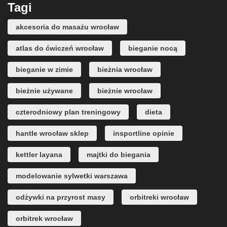
Tagi
akcesoria do masażu wrocław
atlas do ćwiczeń wrocław
bieganie nocą
bieganie w zimie
bieżnia wrocław
bieżnie używane
bieżnie wrocław
czterodniowy plan treningowy
dieta
hantle wrocław sklep
insportline opinie
kettler layana
majtki do biegania
modelowanie sylwetki warszawa
odżywki na przyrost masy
orbitreki wrocław
orbitrek wrocław