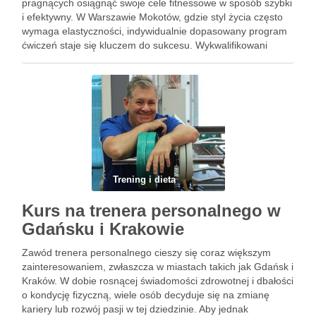
pragnących osiągnąć swoje cele fitnessowe w sposób szybki
i efektywny. W Warszawie Mokotów, gdzie styl życia często
wymaga elastyczności, indywidualnie dopasowany program
ćwiczeń staje się kluczem do sukcesu. Wykwalifikowani
trenerzy personalni nie tylko pomagają w doborze
odpowiednich ćwiczeń, ale także dbają o technikę …
Trening i dieta
Kurs na trenera personalnego w
Gdańsku i Krakowie
Zawód trenera personalnego cieszy się coraz większym
zainteresowaniem, zwłaszcza w miastach takich jak Gdańsk i
Kraków. W dobie rosnącej świadomości zdrowotnej i dbałości
o kondycję fizyczną, wiele osób decyduje się na zmianę
kariery lub rozwój pasji w tej dziedzinie. Aby jednak