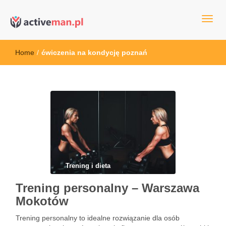
kettler serwis, sklep fitness, crossfit, rowery, sklep ze sprzętem
active man – sprzęt sportowy Wrocła
sportowym
Home
/
ćwiczenia na kondycję poznań
Trening i dieta
Trening personalny – Warszawa
Mokotów
Trening personalny to idealne rozwiązanie dla osób