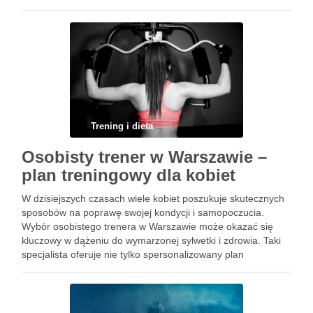
skutecznie pomagać innym w osiąganiu ich celów, niezbędne
jest …
Trening i dieta
Osobisty trener w Warszawie –
plan treningowy dla kobiet
W dzisiejszych czasach wiele kobiet poszukuje skutecznych
sposobów na poprawę swojej kondycji i samopoczucia.
Wybór osobistego trenera w Warszawie może okazać się
kluczowy w dążeniu do wymarzonej sylwetki i zdrowia. Taki
specjalista oferuje nie tylko spersonalizowany plan
treningowy, ale również motywację oraz wiedzę, które
pomagają uniknąć kontuzji i osiągać zamierzone …