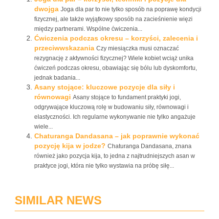
dwojga
Joga dla par to nie tylko sposób na poprawę kondycji
fizycznej, ale także wyjątkowy sposób na zacieśnienie więzi
między partnerami. Wspólne ćwiczenia...
Ćwiczenia podczas okresu – korzyści, zalecenia i
przeciwwskazania
Czy miesiączka musi oznaczać
rezygnację z aktywności fizycznej? Wiele kobiet wciąż unika
ćwiczeń podczas okresu, obawiając się bólu lub dyskomfortu,
jednak badania...
Asany stojące: kluczowe pozycje dla siły i
równowagi
Asany stojące to fundament praktyki jogi,
odgrywające kluczową rolę w budowaniu siły, równowagi i
elastyczności. Ich regularne wykonywanie nie tylko angażuje
wiele...
Chaturanga Dandasana – jak poprawnie wykonać
pozycję kija w jodze?
Chaturanga Dandasana, znana
również jako pozycja kija, to jedna z najtrudniejszych asan w
praktyce jogi, która nie tylko wystawia na próbę siłę...
SIMILAR NEWS