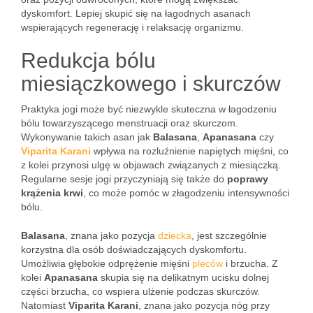
dyskomfort. Lepiej skupić się na łagodnych asanach
wspierających regenerację i relaksację organizmu.
Redukcja bólu
miesiączkowego i skurczów
Praktyka jogi może być niezwykle skuteczna w łagodzeniu
bólu towarzyszącego menstruacji oraz skurczom.
Wykonywanie takich asan jak
Balasana
,
Apanasana
czy
Viparita Karani
wpływa na rozluźnienie napiętych mięśni, co
z kolei przynosi ulgę w objawach związanych z miesiączką.
Regularne sesje jogi przyczyniają się także do
poprawy
krążenia krwi
, co może pomóc w złagodzeniu intensywności
bólu.
Balasana
, znana jako pozycja
dziecka
, jest szczególnie
korzystna dla osób doświadczających dyskomfortu.
Umożliwia głębokie odprężenie mięśni
pleców
i brzucha. Z
kolei
Apanasana
skupia się na delikatnym ucisku dolnej
części brzucha, co wspiera ulżenie podczas skurczów.
Natomiast
Viparita Karani
, znana jako pozycja nóg przy