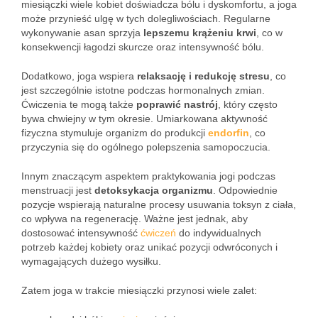
miesiączki wiele kobiet doświadcza bólu i dyskomfortu, a joga
może przynieść ulgę w tych dolegliwościach. Regularne
wykonywanie asan sprzyja
lepszemu krążeniu krwi
, co w
konsekwencji łagodzi skurcze oraz intensywność bólu.
Dodatkowo, joga wspiera
relaksację i redukcję stresu
, co
jest szczególnie istotne podczas hormonalnych zmian.
Ćwiczenia te mogą także
poprawić nastrój
, który często
bywa chwiejny w tym okresie. Umiarkowana aktywność
fizyczna stymuluje organizm do produkcji
endorfin
, co
przyczynia się do ogólnego polepszenia samopoczucia.
Innym znaczącym aspektem praktykowania jogi podczas
menstruacji jest
detoksykacja organizmu
. Odpowiednie
pozycje wspierają naturalne procesy usuwania toksyn z ciała,
co wpływa na regenerację. Ważne jest jednak, aby
dostosować intensywność
ćwiczeń
do indywidualnych
potrzeb każdej kobiety oraz unikać pozycji odwróconych i
wymagających dużego wysiłku.
Zatem joga w trakcie miesiączki przynosi wiele zalet: