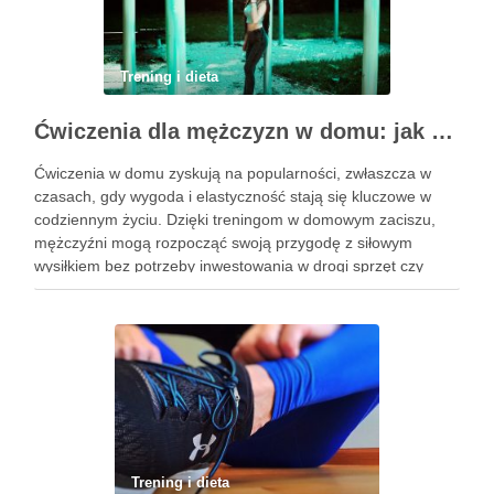
Trening i dieta
Ćwiczenia dla mężczyzn w domu: jak zacząć i utrzymać motywację
Ćwiczenia w domu zyskują na popularności, zwłaszcza w
czasach, gdy wygoda i elastyczność stają się kluczowe w
codziennym życiu. Dzięki treningom w domowym zaciszu,
mężczyźni mogą rozpocząć swoją przygodę z siłowym
wysiłkiem bez potrzeby inwestowania w drogi sprzęt czy
dojazdy do siłowni. Regularne ćwiczenia, które można
wykonać z wykorzystaniem masy …
Trening i dieta