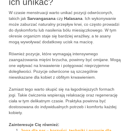
ich unikać?
W czasie menstruacji warto unikać pozycji odwróconych,
takich jak
Sarvangasana
czy
Halasana
. Ich wykonywanie
może zaburzać naturalny przepływ krwi, co często prowadzi
do dyskomfortu lub nasilenia bólu miesiączkowego. W tym
okresie organizm staje się bardziej wrażliwy, a te asany
mogą wywoływać dodatkowy ucisk na macicę.
Również pozycje, które wymagają intensywnego
zaangażowania mięśni brzucha, powinny być omijane. Mogą
one wpływać na krwawienie i potęgować nieprzyjemne
dolegliwości. Pozycje odwrócone są szczególnie
niewskazane dla kobiet z obfitym krwawieniem.
Zamiast tego warto skupić się na łagodniejszych formach
jogi. Takie ćwiczenia wspierają relaksację oraz regenerację
ciała w tym delikatnym czasie. Praktyka powinna być
dostosowana do indywidualnych potrzeb i komfortu każdej
kobiety.
Zainteresuje Cię również:
Joga dla par – korzyści, techniki i pozycje dla