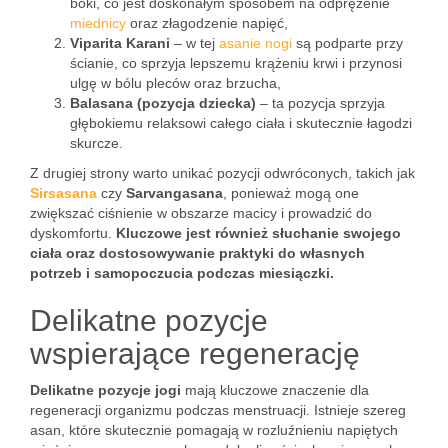
boki, co jest doskonałym sposobem na odprężenie
miednicy
oraz złagodzenie napięć,
Viparita Karani
– w tej
asanie
nogi
są podparte przy
ścianie, co sprzyja lepszemu krążeniu krwi i przynosi
ulgę w bólu pleców oraz brzucha,
Balasana (pozycja dziecka)
– ta pozycja sprzyja
głębokiemu relaksowi całego ciała i skutecznie łagodzi
skurcze.
Z drugiej strony warto unikać pozycji odwróconych, takich jak
Sirsasana
czy
Sarvangasana
, ponieważ mogą one
zwiększać ciśnienie w obszarze macicy i prowadzić do
dyskomfortu.
Kluczowe jest również słuchanie swojego
ciała oraz dostosowywanie praktyki do własnych
potrzeb i samopoczucia podczas miesiączki.
Delikatne pozycje
wspierające regenerację
Delikatne pozycje jogi
mają kluczowe znaczenie dla
regeneracji organizmu podczas menstruacji. Istnieje szereg
asan, które skutecznie pomagają w rozluźnieniu napiętych