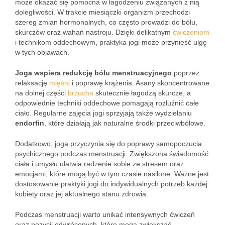
może okazać się pomocna w łagodzeniu związanych z nią
dolegliwości. W trakcie miesiączki organizm przechodzi
szereg zmian hormonalnych, co często prowadzi do bólu,
skurczów oraz wahań nastroju. Dzięki delikatnym
ćwiczeniom
i technikom oddechowym, praktyka jogi może przynieść ulgę
w tych objawach.
Joga wspiera redukcję bólu menstruacyjnego
poprzez
relaksację
mięśni
i poprawę krążenia. Asany skoncentrowane
na dolnej części
brzucha
skutecznie łagodzą skurcze, a
odpowiednie techniki oddechowe pomagają rozluźnić całe
ciało. Regularne zajęcia jogi sprzyjają także wydzielaniu
endorfin
, które działają jak naturalne środki przeciwbólowe.
Dodatkowo, joga przyczynia się do poprawy samopoczucia
psychicznego podczas menstruacji. Zwiększona świadomość
ciała i umysłu ułatwia radzenie sobie ze stresem oraz
emocjami, które mogą być w tym czasie nasilone. Ważne jest
dostosowanie praktyki jogi do indywidualnych potrzeb każdej
kobiety oraz jej aktualnego stanu zdrowia.
Podczas menstruacji warto unikać intensywnych ćwiczeń
oraz pozycji odwróconych, które mogą zwiększać