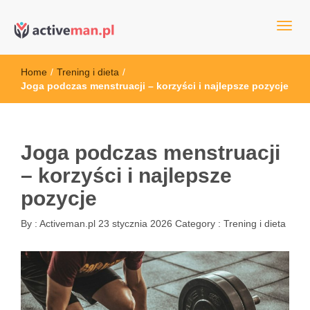
kettler serwis, sklep fitness, crossfit, rowery, sklep ze sprzętem
active man – sprzęt sportowy Wrocła
sportowym
Home
/
Trening i dieta
/
Joga podczas menstruacji – korzyści i najlepsze pozycje
Joga podczas menstruacji
– korzyści i najlepsze
pozycje
By :
Activeman.pl
23 stycznia 2026
Category :
Trening i dieta