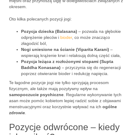
mięśni oraz przynoszą ulgę w dolegliwościach związanych z
okresem.
Oto kilka polecanych pozycji jogi:
Pozycja dziecka (Balasana)
– pozwala na głębokie
odprężenie pleców i
bioder
, co może znacząco
złagodzić ból,
Nogi uniesione na ścianie (Viparita Karani)
–
wspierają krążenie krwi i relaksują dolną część ciała,
Pozycja leżąca z rozłożonymi stopami (Supta
Baddha Konasana)
– przyczynia się do regeneracji
poprzez otwieranie bioder i redukcję napięcia.
Te łagodne pozycje jogi nie tylko sprzyjają procesom
fizycznym, ale także mają pozytywny wpływ na
samopoczucie psychiczne
. Regularne wykonywanie tych
asan może pomóc kobietom lepiej radzić sobie z objawami
menstruacyjnymi oraz korzystnie wpływać na ich
ogólne
zdrowie
.
Pozycje odwrócone – kiedy