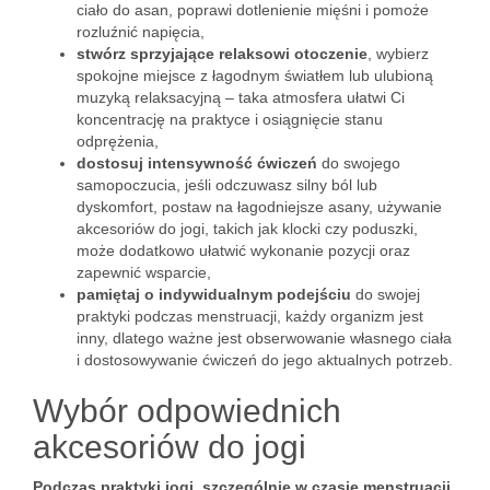
ciało do asan, poprawi dotlenienie mięśni i pomoże
rozluźnić napięcia,
stwórz sprzyjające relaksowi otoczenie
, wybierz
spokojne miejsce z łagodnym światłem lub ulubioną
muzyką relaksacyjną – taka atmosfera ułatwi Ci
koncentrację na praktyce i osiągnięcie stanu
odprężenia,
dostosuj intensywność ćwiczeń
do swojego
samopoczucia, jeśli odczuwasz silny ból lub
dyskomfort, postaw na łagodniejsze asany, używanie
akcesoriów do jogi, takich jak klocki czy poduszki,
może dodatkowo ułatwić wykonanie pozycji oraz
zapewnić wsparcie,
pamiętaj o indywidualnym podejściu
do swojej
praktyki podczas menstruacji, każdy organizm jest
inny, dlatego ważne jest obserwowanie własnego ciała
i dostosowywanie ćwiczeń do jego aktualnych potrzeb.
Wybór odpowiednich
akcesoriów do jogi
Podczas praktyki jogi, szczególnie w czasie menstruacji,