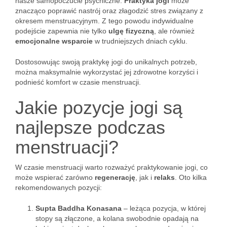
nasze samopoczucie psychiczne.
Praktyka jogi
może
znacząco poprawić nastrój oraz złagodzić stres związany z
okresem menstruacyjnym. Z tego powodu indywidualne
podejście zapewnia nie tylko
ulgę fizyczną
, ale również
emocjonalne wsparcie
w trudniejszych dniach cyklu.
Dostosowując swoją praktykę jogi do unikalnych potrzeb,
można maksymalnie wykorzystać jej zdrowotne korzyści i
podnieść komfort w czasie menstruacji.
Jakie pozycje jogi są
najlepsze podczas
menstruacji?
W czasie menstruacji warto rozważyć praktykowanie jogi, co
może wspierać zarówno
regenerację
, jak i
relaks
. Oto kilka
rekomendowanych pozycji:
Supta Baddha Konasana
– leżąca pozycja, w której
stopy są złączone, a kolana swobodnie opadają na