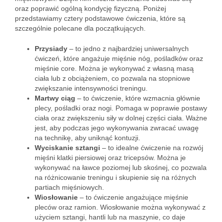
oraz poprawić ogólną kondycję fizyczną. Poniżej
przedstawiamy cztery podstawowe ćwiczenia, które są
szczególnie polecane dla początkujących.
Przysiady
– to jedno z najbardziej uniwersalnych
ćwiczeń, które angażuje mięśnie nóg, pośladków oraz
mięśnie core. Można je wykonywać z własną masą
ciała lub z obciążeniem, co pozwala na stopniowe
zwiększanie intensywności treningu.
Martwy ciąg
– to ćwiczenie, które wzmacnia głównie
plecy, pośladki oraz nogi. Pomaga w poprawie postawy
ciała oraz zwiększeniu siły w dolnej części ciała. Ważne
jest, aby podczas jego wykonywania zwracać uwagę
na technikę, aby uniknąć kontuzji.
Wyciskanie sztangi
– to idealne ćwiczenie na rozwój
mięśni klatki piersiowej oraz tricepsów. Można je
wykonywać na ławce poziomej lub skośnej, co pozwala
na różnicowanie treningu i skupienie się na różnych
partiach mięśniowych.
Wiosłowanie
– to ćwiczenie angażujące mięśnie
pleców oraz ramion. Wiosłowanie można wykonywać z
użyciem sztangi, hantli lub na maszynie, co daje