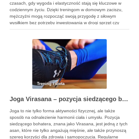
czasach, gdy wygoda i elastyczność stają się kluczowe w
codziennym życiu. Dzięki treningom w domowym zaciszu,
mężczyźni mogą rozpocząć swoją przygodę z siłowym
wysiłkiem bez potrzeby inwestowania w drogi sprzęt czy
dojazdy do siłowni. Regularne ćwiczenia, które można
wykonać z wykorzystaniem masy …
Trening i dieta
Joga Virasana – pozycja siedzącego bohatera i jej korzyści
Joga to nie tylko forma aktywności fizycznej, ale także
sposób na odnalezienie harmonii ciała i umysłu. Pozycja
siedzącego bohatera, znana jako Virasana, jest jedną z tych
asan, które nie tylko angażują mięśnie, ale także przynoszą
szereg korzyści dla zdrowia i samopoczucia. Regularne