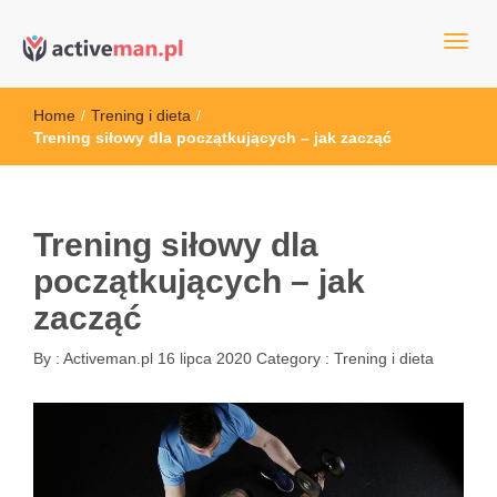
kettler serwis, sklep fitness, crossfit, rowery, sklep ze sprzętem
active man – sprzęt sportowy Wrocła
sportowym
Home
/
Trening i dieta
/
Trening siłowy dla początkujących – jak zacząć
Trening siłowy dla
początkujących – jak
zacząć
By :
Activeman.pl
16 lipca 2020
Category :
Trening i dieta