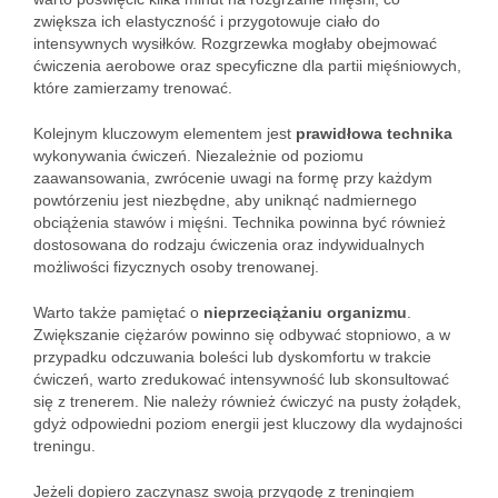
zwiększa ich elastyczność i przygotowuje ciało do
intensywnych wysiłków. Rozgrzewka mogłaby obejmować
ćwiczenia aerobowe oraz specyficzne dla partii mięśniowych,
które zamierzamy trenować.
Kolejnym kluczowym elementem jest
prawidłowa technika
wykonywania ćwiczeń. Niezależnie od poziomu
zaawansowania, zwrócenie uwagi na formę przy każdym
powtórzeniu jest niezbędne, aby uniknąć nadmiernego
obciążenia stawów i mięśni. Technika powinna być również
dostosowana do rodzaju ćwiczenia oraz indywidualnych
możliwości fizycznych osoby trenowanej.
Warto także pamiętać o
nieprzeciążaniu organizmu
.
Zwiększanie ciężarów powinno się odbywać stopniowo, a w
przypadku odczuwania boleści lub dyskomfortu w trakcie
ćwiczeń, warto zredukować intensywność lub skonsultować
się z trenerem. Nie należy również ćwiczyć na pusty żołądek,
gdyż odpowiedni poziom energii jest kluczowy dla wydajności
treningu.
Jeżeli dopiero zaczynasz swoją przygodę z treningiem