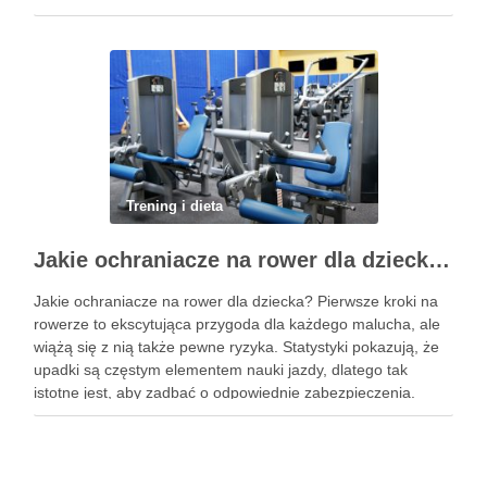
praktykowanie tej pozycji może poprawić elastyczność
stawów, zmniejszyć …
Trening i dieta
Jakie ochraniacze na rower dla dziecka wybrać? Praktyczny poradnik
Jakie ochraniacze na rower dla dziecka? Pierwsze kroki na
rowerze to ekscytująca przygoda dla każdego malucha, ale
wiążą się z nią także pewne ryzyka. Statystyki pokazują, że
upadki są częstym elementem nauki jazdy, dlatego tak
istotne jest, aby zadbać o odpowiednie zabezpieczenia.
Ochraniacze na rower dla dzieci stanowią kluczowy element
…