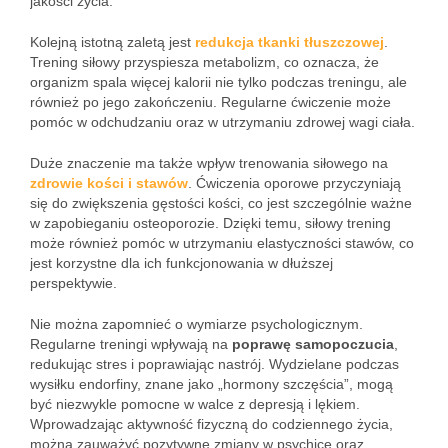
jakości życia.
Kolejną istotną zaletą jest
redukcja tkanki tłuszczowej
.
Trening siłowy przyspiesza metabolizm, co oznacza, że
organizm spala więcej kalorii nie tylko podczas treningu, ale
również po jego zakończeniu. Regularne ćwiczenie może
pomóc w odchudzaniu oraz w utrzymaniu zdrowej wagi ciała.
Duże znaczenie ma także wpływ trenowania siłowego na
zdrowie kości i stawów
. Ćwiczenia oporowe przyczyniają
się do zwiększenia gęstości kości, co jest szczególnie ważne
w zapobieganiu osteoporozie. Dzięki temu, siłowy trening
może również pomóc w utrzymaniu elastyczności stawów, co
jest korzystne dla ich funkcjonowania w dłuższej
perspektywie.
Nie można zapomnieć o wymiarze psychologicznym.
Regularne treningi wpływają na
poprawę samopoczucia
,
redukując stres i poprawiając nastrój. Wydzielane podczas
wysiłku endorfiny, znane jako „hormony szczęścia”, mogą
być niezwykle pomocne w walce z depresją i lękiem.
Wprowadzając aktywność fizyczną do codziennego życia,
można zauważyć pozytywne zmiany w psychice oraz