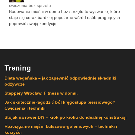
ćwiczenia bez sprzętu
Budowanie mięśni w domu bez sprzętu to wyzwanie, które
staje się coraz bardziej popularne wśród osób pragnących
poprawić swoją kondycję …
Trening
Dieta wegańska – jak zapewnić odpowiednie składniki
odżywcze
Steppery Wrocław. Fitness w domu.
Jak skutecznie łagodzić ból kręgosłupa piersiowego?
Ćwiczenia i techniki
Stojak na rower DIY – krok po kroku do idealnej konstrukcji
Rozciąganie mięśni kulszowo-goleniowych – techniki i
korzyści