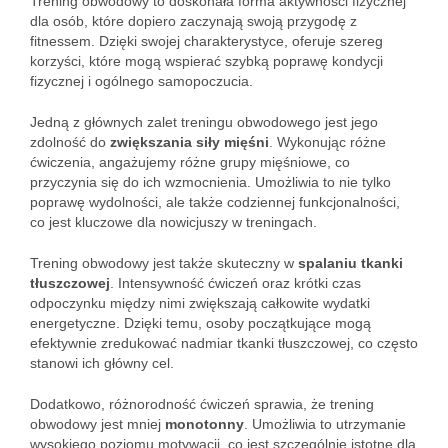
Trening obwodowy to doskonała forma aktywności fizycznej
dla osób, które dopiero zaczynają swoją przygodę z
fitnessem. Dzięki swojej charakterystyce, oferuje szereg
korzyści, które mogą wspierać szybką poprawę kondycji
fizycznej i ogólnego samopoczucia.
Jedną z głównych zalet treningu obwodowego jest jego
zdolność do
zwiększania siły mięśni
. Wykonując różne
ćwiczenia, angażujemy różne grupy mięśniowe, co
przyczynia się do ich wzmocnienia. Umożliwia to nie tylko
poprawę wydolności, ale także codziennej funkcjonalności,
co jest kluczowe dla nowicjuszy w treningach.
Trening obwodowy jest także skuteczny w
spalaniu tkanki
tłuszczowej
. Intensywność ćwiczeń oraz krótki czas
odpoczynku między nimi zwiększają całkowite wydatki
energetyczne. Dzięki temu, osoby początkujące mogą
efektywnie zredukować nadmiar tkanki tłuszczowej, co często
stanowi ich główny cel.
Dodatkowo, różnorodność ćwiczeń sprawia, że trening
obwodowy jest mniej
monotonny
. Umożliwia to utrzymanie
wysokiego poziomu motywacji, co jest szczególnie istotne dla