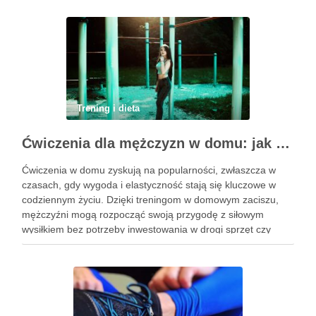
Trening i dieta
Ćwiczenia dla mężczyzn w domu: jak zacząć i utrzymać motywację
Ćwiczenia w domu zyskują na popularności, zwłaszcza w
czasach, gdy wygoda i elastyczność stają się kluczowe w
codziennym życiu. Dzięki treningom w domowym zaciszu,
mężczyźni mogą rozpocząć swoją przygodę z siłowym
wysiłkiem bez potrzeby inwestowania w drogi sprzęt czy
dojazdy do siłowni. Regularne ćwiczenia, które można
wykonać z wykorzystaniem masy …