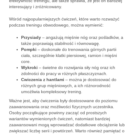
efektywność treningu, ale także sprawia, że jest on bardziej
interesujący i zróżnicowany.
Wśród najpopularniejszych ćwiczeń, które warto rozważyć
podczas treningu obwodowego, można wymienić:
Przysiady
– angażują mięśnie nóg oraz pośladków, a
także poprawiają stabilność i równowagę.
Pompki
– doskonałe do trenowania górnych partii
ciała, szczególnie klatki piersiowej, ramion i mięśni
core.
Wykroki
– świetne do rozwijania siły nóg oraz ich
zdolności do pracy w różnych płaszczyznach.
Cwiczenia z hantlami
– można je dostosować do
różnych grup mięśniowych, a ich różnorodność
umożliwia kompleksowy trening.
Ważne jest, aby ćwiczenia były dostosowane do poziomu
zaawansowania oraz możliwości fizycznych uczestnika.
Osoby początkujące powinny zacząć od prostszych
wariantów wymienionych ćwiczeń, natomiast bardziej
zaawansowani mogą wprowadzać dodatkowe obciążenie lub
zwiększać liczbę serii i powtórzeń. Warto również pamiętać o