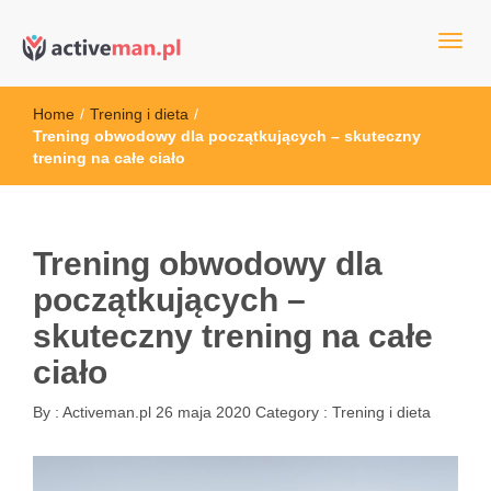
kettler serwis, sklep fitness, crossfit, rowery, sklep ze sprzętem
active man – sprzęt sportowy Wrocła
sportowym
Home
/
Trening i dieta
/
Trening obwodowy dla początkujących – skuteczny
trening na całe ciało
Trening obwodowy dla
początkujących –
skuteczny trening na całe
ciało
By :
Activeman.pl
26 maja 2020
Category :
Trening i dieta