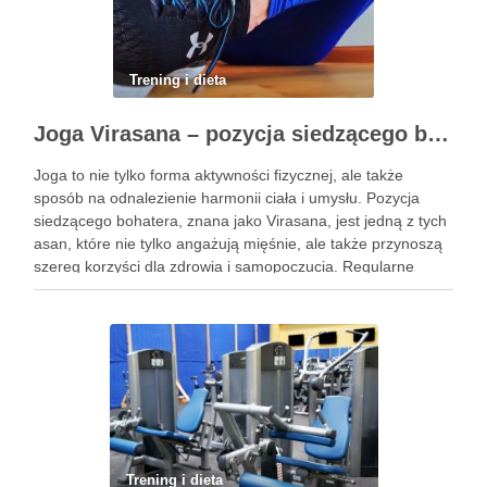
Trening i dieta
Joga Virasana – pozycja siedzącego bohatera i jej korzyści
Joga to nie tylko forma aktywności fizycznej, ale także
sposób na odnalezienie harmonii ciała i umysłu. Pozycja
siedzącego bohatera, znana jako Virasana, jest jedną z tych
asan, które nie tylko angażują mięśnie, ale także przynoszą
szereg korzyści dla zdrowia i samopoczucia. Regularne
praktykowanie tej pozycji może poprawić elastyczność
stawów, zmniejszyć …
Trening i dieta