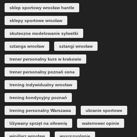
sklep sportowy wrocław hantle
sklepy sportowe wrocław
skuteczne modelowanie sylwetki
sztanga wrocław
sztangi wrocław
trener personalny kurs w krakowie
trener personalny poznań cena
trening indywidualny wrocław
trening kondycyjny poznań
trening personalny Warszawa
ubranie sportowe
Używany sprzęt na siłownię
waterrower opinie
wioślarz wrocław
wyszczuplanie