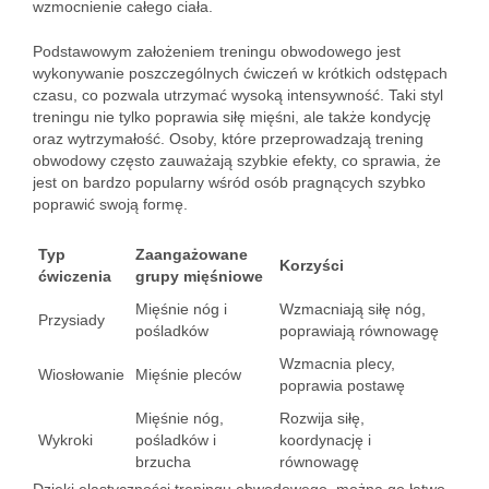
wzmocnienie całego ciała.
Podstawowym założeniem treningu obwodowego jest
wykonywanie poszczególnych ćwiczeń w krótkich odstępach
czasu, co pozwala utrzymać wysoką intensywność. Taki styl
treningu nie tylko poprawia siłę mięśni, ale także kondycję
oraz wytrzymałość. Osoby, które przeprowadzają trening
obwodowy często zauważają szybkie efekty, co sprawia, że
jest on bardzo popularny wśród osób pragnących szybko
poprawić swoją formę.
Typ
Zaangażowane
Korzyści
ćwiczenia
grupy mięśniowe
Mięśnie nóg i
Wzmacniają siłę nóg,
Przysiady
pośladków
poprawiają równowagę
Wzmacnia plecy,
Wiosłowanie
Mięśnie pleców
poprawia postawę
Mięśnie nóg,
Rozwija siłę,
Wykroki
pośladków i
koordynację i
brzucha
równowagę