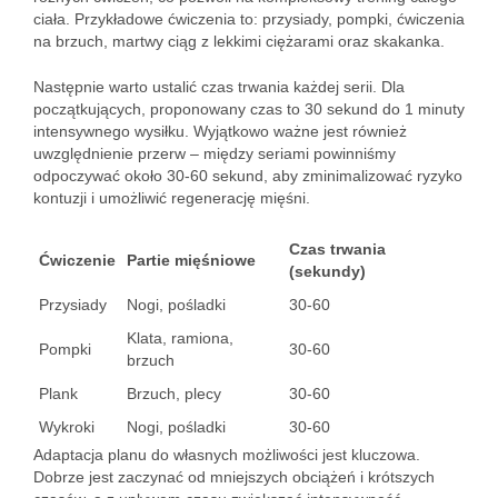
ciała. Przykładowe ćwiczenia to: przysiady, pompki, ćwiczenia
na brzuch, martwy ciąg z lekkimi ciężarami oraz skakanka.
Następnie warto ustalić czas trwania każdej serii. Dla
początkujących, proponowany czas to 30 sekund do 1 minuty
intensywnego wysiłku. Wyjątkowo ważne jest również
uwzględnienie przerw – między seriami powinniśmy
odpoczywać około 30-60 sekund, aby zminimalizować ryzyko
kontuzji i umożliwić regenerację mięśni.
Czas trwania
Ćwiczenie
Partie mięśniowe
(sekundy)
Przysiady
Nogi, pośladki
30-60
Klata, ramiona,
Pompki
30-60
brzuch
Plank
Brzuch, plecy
30-60
Wykroki
Nogi, pośladki
30-60
Adaptacja planu do własnych możliwości jest kluczowa.
Dobrze jest zaczynać od mniejszych obciążeń i krótszych