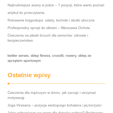
Najtrudniejsze asany w jodze – 7 pozycji, które warto poznać
artykuł do przeczytania
Rolowanie kręgosłupa: zalety, techniki i skutki uboczne
Profesjonalny sprzęt do siłowni – Warszawa Ochota
Ćwiczenia na płaski brzuch dla seniorów: zdrowie i
bezpieczeństwo
kettler serwis, sklep fitness, crossfit, rowery, sklep ze
sprzętem sportowym
Ostatnie wpisy
Ćwiczenia dla mężczyzn w domu: jak zacząć i utrzymać
motywację
Joga Virasana – pozycja siedzącego bohatera i jej korzyści
Jakie ochraniacze na rower dla dziecka wybrać? Praktyczny