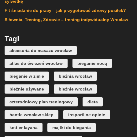
sylwetkę
Fit śniadanie do pracy – jak przygotować zdrowy posiłek?
Siłownia, Trening, Zdrowie – trening indywidualny Wrocław
Tagi
akcesoria do masażu wrocław
atlas do ćwiczeń wrocław
bieganie nocą
bieganie w zimie
bieżnia wrocław
bieżnie używane
bieżnie wrocław
czterodniowy plan treningowy
dieta
hantle wrocław sklep
insportline opinie
kettler layana
majtki do biegania