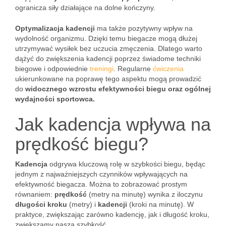
ogranicza siły działające na dolne kończyny.
Optymalizacja kadencji
ma także pozytywny wpływ na
wydolność organizmu. Dzięki temu biegacze mogą dłużej
utrzymywać wysiłek bez uczucia zmęczenia. Dlatego warto
dążyć do zwiększenia kadencji poprzez świadome techniki
biegowe i odpowiednie
treningi
. Regularne
ćwiczenia
ukierunkowane na poprawę tego aspektu mogą prowadzić
do
widocznego wzrostu efektywności biegu oraz ogólnej
wydajności sportowca.
Jak kadencja wpływa na
prędkość biegu?
Kadencja
odgrywa kluczową rolę w szybkości biegu, będąc
jednym z najważniejszych czynników wpływających na
efektywność biegacza. Można to zobrazować prostym
równaniem:
prędkość
(metry na minutę) wynika z iloczynu
długości kroku
(metry) i
kadencji
(kroki na minutę). W
praktyce, zwiększając zarówno kadencję, jak i długość kroku,
zwiększamy naszą szybkość.