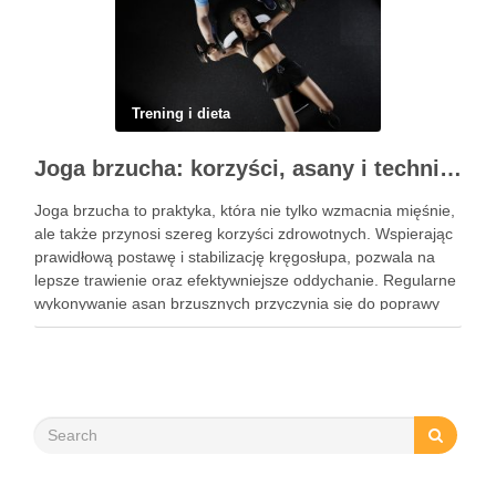
Trening i dieta
Joga brzucha: korzyści, asany i techniki oddechowe
Joga brzucha to praktyka, która nie tylko wzmacnia mięśnie,
ale także przynosi szereg korzyści zdrowotnych. Wspierając
prawidłową postawę i stabilizację kręgosłupa, pozwala na
lepsze trawienie oraz efektywniejsze oddychanie. Regularne
wykonywanie asan brzusznych przyczynia się do poprawy
elastyczności i równowagi, a także staje się kluczem do
wzmocnienia centrum ciała. W dzisiejszym …