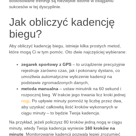
dostosowane treningi są niezwykle istotne w osiąganiu
sukcesów w tej dyscyplinie.
Jak obliczyć kadencję
biegu?
Aby obliczyć kadencję biegu, istnieje kilka prostych metod,
które mogą Ci w tym pomóc. Oto dwie najczęściej wybierane:
zegarek sportowy z GPS
– to urządzenie precyzyjnie
rejestruje zarówno czas, jak i pokonany dystans, co
umożliwia automatyczne wyliczenie kadencji na
podstawie zgromadzonych danych,
metoda manualna
– ustaw minutnik na 60 sekund i
rozpocznij bieg. W trakcie jego trwania licz kroki jednej
nogi
. Po upływie minuty pomnóż tę liczbę przez dwa,
aby uzyskać całkowitą ilość kroków wykonanych w
ciągu minuty – to będzie Twoja kadencja.
Na przykład, jeżeli policzysz 80 kroków jedną nogą w ciągu
minuty, wtedy Twoja kadencja wyniesie
160 kroków na
minutę
. Monitorowanie kadencji pozwala lepiej zrozumieć