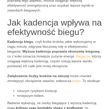
poprawą tego aspektu, można osiągnąć większą
efektywność energetyczną oraz uzyskać lepsze wyniki w
zawodach biegowych.
Jak kadencja wpływa na
efektywność biegu?
Kadencja biegu
, czyli liczba kroków, jakie wykonujemy w
ciągu minuty, odgrywa kluczową rolę w efektywności
biegania.
Wyższa kadencja poprawia ekonomię biegową
,
co z kolei oznacza mniejsze zużycie energii.
Biegacze
, którzy
osiągają większą kadencję, często notują lepsze wyniki,
ponieważ ich ciało jest mniej obciążone.
Zwiększenie liczby kroków na minutę
może również
zmniejszyć obciążenie stawów, zwłaszcza
kolan
. To skutkuje:
niższym ryzykiem kontuzji,
mniejszym bólem.
Badania wykazują, że osoby biegające z wyższą kadencją
mają
krótszy czas kontaktu stopy z podłożem
, co