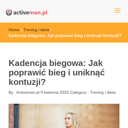
kettler serwis, sklep fitness, crossfit, rowery, sklep ze sprzętem
active man – sprzęt sportowy Wrocła
sportowym
Home
/
Trening i dieta
/
Kadencja biegowa: Jak poprawić bieg i uniknąć kontuzji?
Kadencja biegowa: Jak
poprawić bieg i uniknąć
kontuzji?
By :
Activeman.pl
9 kwietnia 2025
Category :
Trening i dieta