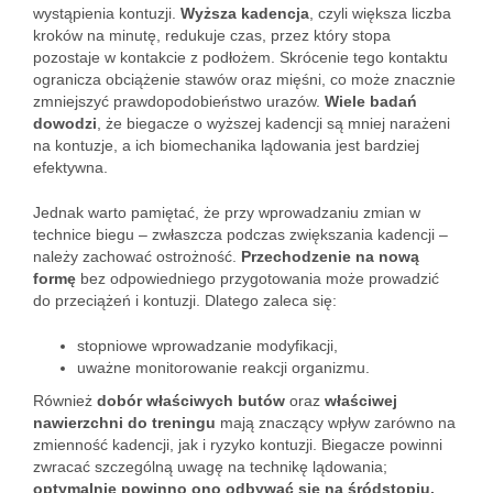
wystąpienia kontuzji.
Wyższa kadencja
, czyli większa liczba
kroków na minutę, redukuje czas, przez który stopa
pozostaje w kontakcie z podłożem. Skrócenie tego kontaktu
ogranicza obciążenie stawów oraz mięśni, co może znacznie
zmniejszyć prawdopodobieństwo urazów.
Wiele badań
dowodzi
, że biegacze o wyższej kadencji są mniej narażeni
na kontuzje, a ich biomechanika lądowania jest bardziej
efektywna.
Jednak warto pamiętać, że przy wprowadzaniu zmian w
technice biegu – zwłaszcza podczas zwiększania kadencji –
należy zachować ostrożność.
Przechodzenie na nową
formę
bez odpowiedniego przygotowania może prowadzić
do przeciążeń i kontuzji. Dlatego zaleca się:
stopniowe wprowadzanie modyfikacji,
uważne monitorowanie reakcji organizmu.
Również
dobór właściwych butów
oraz
właściwej
nawierzchni do treningu
mają znaczący wpływ zarówno na
zmienność kadencji, jak i ryzyko kontuzji. Biegacze powinni
zwracać szczególną uwagę na technikę lądowania;
optymalnie powinno ono odbywać się na śródstopiu.