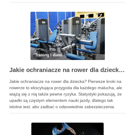
praktykowanie tej pozycji może poprawić elastyczność
stawów, zmniejszyć …
Trening i dieta
Jakie ochraniacze na rower dla dziecka wybrać? Praktyczny poradnik
Jakie ochraniacze na rower dla dziecka? Pierwsze kroki na
rowerze to ekscytująca przygoda dla każdego malucha, ale
wiążą się z nią także pewne ryzyka. Statystyki pokazują, że
upadki są częstym elementem nauki jazdy, dlatego tak
istotne jest, aby zadbać o odpowiednie zabezpieczenia.
Ochraniacze na rower dla dzieci stanowią kluczowy element
…