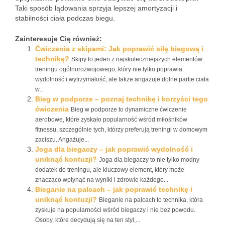
Taki sposób lądowania sprzyja lepszej amortyzacji i
stabilności ciała podczas biegu.
Zainteresuje Cię również:
Ćwiczenia z skipami: Jak poprawić siłę biegową i
technikę?
Skipy to jeden z najskuteczniejszych elementów
treningu ogólnorozwojowego, który nie tylko poprawia
wydolność i wytrzymałość, ale także angażuje dolne partie ciała
w...
Bieg w podporze – poznaj technikę i korzyści tego
ćwiczenia
Bieg w podporze to dynamiczne ćwiczenie
aerobowe, które zyskało popularność wśród miłośników
fitnessu, szczególnie tych, którzy preferują treningi w domowym
zaciszu. Angażuje...
Joga dla biegaczy – jak poprawić wydolność i
uniknąć kontuzji?
Joga dla biegaczy to nie tylko modny
dodatek do treningu, ale kluczowy element, który może
znacząco wpłynąć na wyniki i zdrowie każdego...
Bieganie na palcach – jak poprawić technikę i
uniknąć kontuzji?
Bieganie na palcach to technika, która
zyskuje na popularności wśród biegaczy i nie bez powodu.
Osoby, które decydują się na ten styl,...