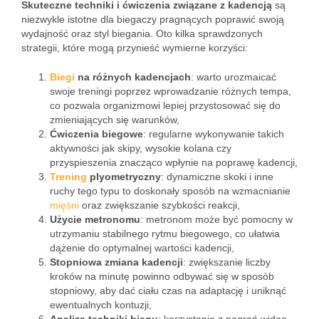
Skuteczne techniki i ćwiczenia związane z kadencją
są
niezwykle istotne dla biegaczy pragnących poprawić swoją
wydajność oraz styl biegania. Oto kilka sprawdzonych
strategii, które mogą przynieść wymierne korzyści:
Biegi
na różnych kadencjach
: warto urozmaicać
swoje treningi poprzez wprowadzanie różnych tempa,
co pozwala organizmowi lepiej przystosować się do
zmieniających się warunków,
Ćwiczenia biegowe
: regularne wykonywanie takich
aktywności jak skipy, wysokie kolana czy
przyspieszenia znacząco wpłynie na poprawę kadencji,
Trening
plyometryczny
: dynamiczne skoki i inne
ruchy tego typu to doskonały sposób na wzmacnianie
mięśni
oraz zwiększanie szybkości reakcji,
Użycie metronomu
: metronom może być pomocny w
utrzymaniu stabilnego rytmu biegowego, co ułatwia
dążenie do optymalnej wartości kadencji,
Stopniowa zmiana kadencji
: zwiększanie liczby
kroków na minutę powinno odbywać się w sposób
stopniowy, aby dać ciału czas na adaptację i uniknąć
ewentualnych kontuzji,