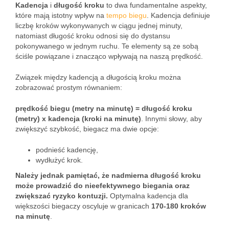
Kadencja
i
długość kroku
to dwa fundamentalne aspekty,
które mają istotny wpływ na
tempo biegu
. Kadencja definiuje
liczbę kroków wykonywanych w ciągu jednej minuty,
natomiast długość kroku odnosi się do dystansu
pokonywanego w jednym ruchu. Te elementy są ze sobą
ściśle powiązane i znacząco wpływają na naszą prędkość.
Związek między kadencją a długością kroku można
zobrazować prostym równaniem:
prędkość biegu (metry na minutę) = długość kroku
(metry) x kadencja (kroki na minutę)
. Innymi słowy, aby
zwiększyć szybkość, biegacz ma dwie opcje:
podnieść kadencję,
wydłużyć krok.
Należy jednak pamiętać, że nadmierna długość kroku
może prowadzić do nieefektywnego biegania oraz
zwiększać ryzyko kontuzji.
Optymalna kadencja dla
większości biegaczy oscyluje w granicach
170-180 kroków
na minutę
.