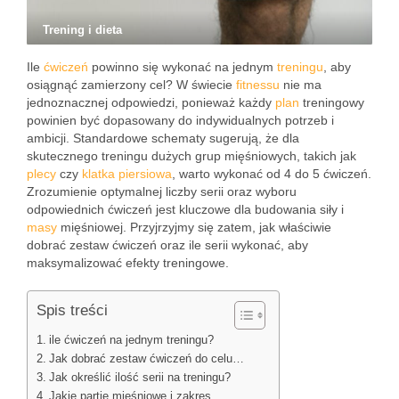
Trening i dieta
Ile
ćwiczeń
powinno się wykonać na jednym
treningu
, aby
osiągnąć zamierzony cel? W świecie
fitnessu
nie ma
jednoznacznej odpowiedzi, ponieważ każdy
plan
treningowy
powinien być dopasowany do indywidualnych potrzeb i
ambicji. Standardowe schematy sugerują, że dla
skutecznego treningu dużych grup mięśniowych, takich jak
plecy
czy
klatka piersiowa
, warto wykonać od 4 do 5 ćwiczeń.
Zrozumienie optymalnej liczby serii oraz wyboru
odpowiednich ćwiczeń jest kluczowe dla budowania siły i
masy
mięśniowej. Przyjrzyjmy się zatem, jak właściwie
dobrać zestaw ćwiczeń oraz ile serii wykonać, aby
maksymalizować efekty treningowe.
Spis treści
ile ćwiczeń na jednym treningu?
Jak dobrać zestaw ćwiczeń do celu…
Jak określić ilość serii na treningu?
Jakie partie mięśniowe i zakres…