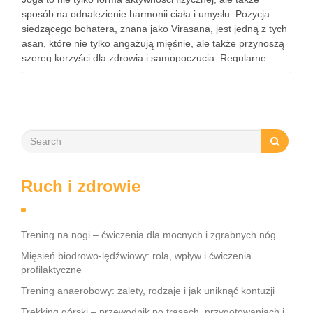
sposób na odnalezienie harmonii ciała i umysłu. Pozycja
siedzącego bohatera, znana jako Virasana, jest jedną z tych
asan, które nie tylko angażują mięśnie, ale także przynoszą
szereg korzyści dla zdrowia i samopoczucia. Regularne
praktykowanie tej pozycji może poprawić elastyczność
stawów, zmniejszyć …
Ruch i zdrowie
Trening na nogi – ćwiczenia dla mocnych i zgrabnych nóg
Mięsień biodrowo-lędźwiowy: rola, wpływ i ćwiczenia
profilaktyczne
Trening anaerobowy: zalety, rodzaje i jak uniknąć kontuzji
Trekking górski – przewodnik po trasach, przygotowaniach i