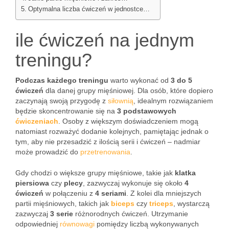
Optymalna liczba ćwiczeń w jednostce…
ile ćwiczeń na jednym
treningu?
Podczas każdego treningu
warto wykonać od
3 do 5
ćwiczeń
dla danej grupy mięśniowej. Dla osób, które dopiero
zaczynają swoją przygodę z
siłownią
, idealnym rozwiązaniem
będzie skoncentrowanie się na
3 podstawowych
ćwiczeniach
. Osoby z większym doświadczeniem mogą
natomiast rozważyć dodanie kolejnych, pamiętając jednak o
tym, aby nie przesadzić z ilością serii i ćwiczeń – nadmiar
może prowadzić do
przetrenowania
.
Gdy chodzi o większe grupy mięśniowe, takie jak
klatka
piersiowa
czy
plecy
, zazwyczaj wykonuje się około
4
ćwiczeń
w połączeniu z
4 seriami
. Z kolei dla mniejszych
partii mięśniowych, takich jak
biceps
czy
triceps
, wystarczą
zazwyczaj
3 serie
różnorodnych ćwiczeń. Utrzymanie
odpowiedniej
równowagi
pomiędzy liczbą wykonywanych