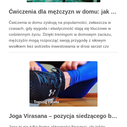
Ćwiczenia dla mężczyzn w domu: jak zacząć i utrzymać motywację
Ćwiczenia w domu zyskują na popularności, zwłaszcza w
czasach, gdy wygoda i elastyczność stają się kluczowe w
codziennym życiu. Dzięki treningom w domowym zaciszu,
mężczyźni mogą rozpocząć swoją przygodę z siłowym
wysiłkiem bez potrzeby inwestowania w drogi sprzęt czy
dojazdy do siłowni. Regularne ćwiczenia, które można
wykonać z wykorzystaniem masy …
Trening i dieta
Joga Virasana – pozycja siedzącego bohatera i jej korzyści
Joga to nie tylko forma aktywności fizycznej, ale także