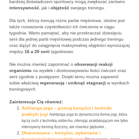
bardziej doświadczeni sportowcy mogą zwiększać zarówno
intensywność
, jak i
objętość
swojego treningu.
Dla tych, którzy trenują różne partie mięśniowe, istotne jest
także rozważenie częstotliwości ich ćwiczenia w ciągu
tygodnia. Warto pamiętać, aby nie przekraczać dziesięciu
serii dla jednej partii mięśniowej podczas jednego treningu
oraz dążyć do osiągnięcia maksymalnej objętości wynoszącej
między
16 a 20 serii
tygodniowo.
Nie można również zapominać o
obserwacji reakcji
organizmu
na wysiłek i dostosowywaniu ilości ćwiczeń oraz
serii zgodnie z postępami. Dzięki temu można zapewnić
sobie właściwą
regenerację
i
uniknąć stagnacji
w wynikach
treningowych.
Zainteresuje Cię również:
Ashtanga joga – poznaj korzyści i techniki
praktyki jogi
Ashtanga joga to dynamiczna forma jogi, która
łączy ruch z techniką oddechu, oferując praktykującym nie tylko
intensywny trening fizyczny, ale również głębokie...
Dhanurasana – korzyści, wykonanie i