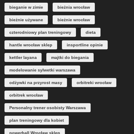
bieganie w zimie
bieżnia wrocław
bieżnie używane
bieżnie wrocław
czterodniowy plan treningowy
dieta
hantle wrocław sklep
insportline opinie
kettler layana
majtki do biegania
modelowanie sylwetki warszawa
odżywki na przyrost masy
orbitreki wrocław
orbitrek wrocław
Personalny trener osobisty Warszawa
plan treningowy dla kobiet
powerball Wrocław sklep