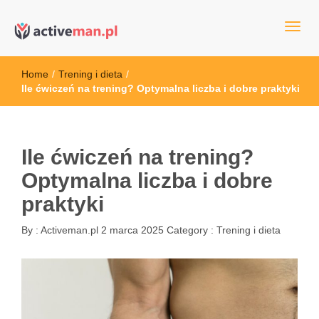
kettler serwis, sklep fitness, crossfit, rowery, sklep ze sprzętem
active man – sprzęt sportowy Wrocła
sportowym
Home
/
Trening i dieta
/
Ile ćwiczeń na trening? Optymalna liczba i dobre praktyki
Ile ćwiczeń na trening?
Optymalna liczba i dobre
praktyki
By :
Activeman.pl
2 marca 2025
Category :
Trening i dieta