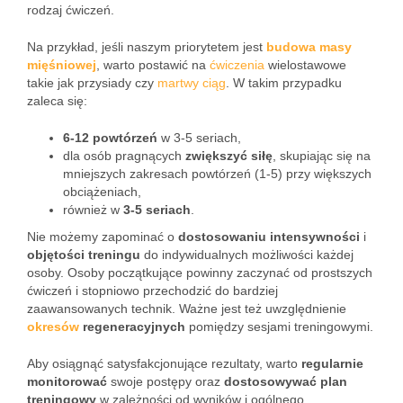
rodzaj ćwiczeń.
Na przykład, jeśli naszym priorytetem jest
budowa masy
mięśniowej
, warto postawić na
ćwiczenia
wielostawowe
takie jak przysiady czy
martwy ciąg
. W takim przypadku
zaleca się:
6-12 powtórzeń
w 3-5 seriach,
dla osób pragnących
zwiększyć siłę
, skupiając się na
mniejszych zakresach powtórzeń (1-5) przy większych
obciążeniach,
również w
3-5 seriach
.
Nie możemy zapominać o
dostosowaniu intensywności
i
objętości treningu
do indywidualnych możliwości każdej
osoby. Osoby początkujące powinny zaczynać od prostszych
ćwiczeń i stopniowo przechodzić do bardziej
zaawansowanych technik. Ważne jest też uwzględnienie
okresów
regeneracyjnych
pomiędzy sesjami treningowymi.
Aby osiągnąć satysfakcjonujące rezultaty, warto
regularnie
monitorować
swoje postępy oraz
dostosowywać plan
treningowy
w zależności od wyników i ogólnego