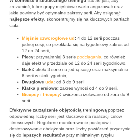
W kontekście skutecznego treningu
istotne jest, aby
zrozumieć, które grupy mięśniowe warto angażować oraz
jakie powinny być optymalne zakresy serii. Aby osiągnąć
najlepsze efekty
, skoncentrujmy się na kluczowych partiach
ciała.
Mięśnie czworogłowe
ud
:
4 do 12 serii podczas
jednej sesji, co przekłada się na tygodniowy zakres od
12 do 24 serii,
Plecy:
przynajmniej 3 serie
podciągania
, co również
daje efekt w przedziale od 12 do 24 serii tygodniowo,
Barki:
około 3 serie na jedną sesję oraz maksymalnie
6 serii w skali tygodnia,
Dwugłowe
uda
:
od 3 do 9 serii,
Klatka piersiowa:
zakres wynosi od 4 do 9 serii,
Bicepsy
i
tricepsy
:
ćwiczenia izolowane od zera do 9
serii.
Efektywne zarządzanie objętością treningową
poprzez
odpowiednią liczbę serii jest kluczowe dla realizacji celów
fitnessowych. Regularne monitorowanie postępów i
dostosowywanie obciążenia oraz liczby powtórzeń przyczynia
się do
lepszych rezultatów
przy minimalnym ryzyku