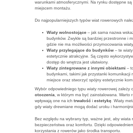
warunkami atmosferycznymi. Na rynku dostępne są ró
miejscem montażu.
Do najpopularniejszych typów wiat rowerowych nale
Wiaty wolnostojące
– jak sama nazwa wskazuj
budynków. Zwykle są bardziej przestronne i m
gdzie nie ma możliwości przymocowania wiaty
Wiaty przylegające do budynków
– te wiat
estetycznie atrakcyjne. Są często wykorzystyw
dostęp do wnętrza jest ułatwiony.
Wiaty zintegrowane z innymi obiektami
– t
budynkami, takimi jak przystanki komunikacji
miejsce oraz stworzyć spójny estetycznie kom
Wybór odpowiedniego typu wiaty rowerowej zależy
otoczenia
, w którym ma być zainstalowana. Warto r
wpływają one na ich
trwałość
i
estetykę
. Wiaty me
gdy wiaty drewniane mogą dodać uroku i harmonijn
Bez względu na wybrany typ, ważne jest, aby wiata 
bezpieczeństwa oraz komfortu. Dzięki odpowiedniem
korzystania z rowerów jako środka transportu.