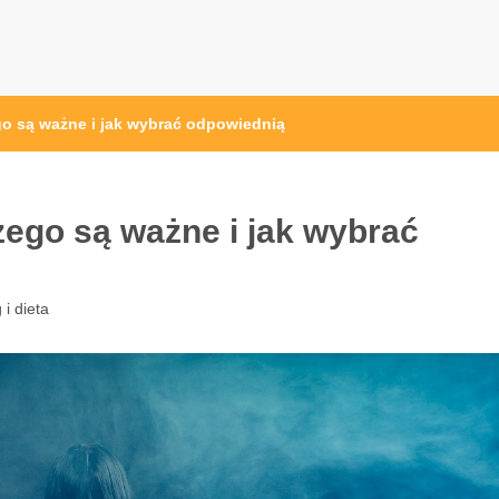
przęt sportowy Wrocław
 ze sprzętem sportowym
go są ważne i jak wybrać odpowiednią
ego są ważne i jak wybrać
 i dieta