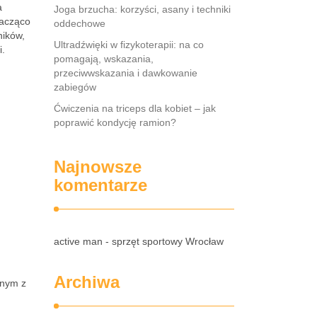
a
Joga brzucha: korzyści, asany i techniki
nacząco
oddechowe
ników,
Ultradźwięki w fizykoterapii: na co
i.
pomagają, wskazania,
przeciwwskazania i dawkowanie
zabiegów
Ćwiczenia na triceps dla kobiet – jak
poprawić kondycję ramion?
Najnowsze
komentarze
active man - sprzęt sportowy Wrocław
Archiwa
dnym z