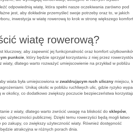
eźć odpowiednią wiatę, która spełni nasze oczekiwania zarówno pod
Ważne jest, aby dokładnie przemyśleć swoje potrzeby oraz to, w jakich
boru, inwestycja w wiatę rowerową to krok w stronę większego komfor
eścić wiatę rowerową?
t kluczowy, aby zapewnić jej funkcjonalność oraz komfort użytkownikó
nym punkcie
, który będzie sprzyjał korzystaniu z niej przez rowerzystó
z wiaty, dlatego warto rozważyć umiejscowienie na przykład w pobliżu
, aby wiata była umiejscowiona w
zwaldrującym ruch uliczny
miejscu, k
agrożeniami. Unikaj okolic w pobliżu ruchliwych ulic, gdzie ryzyko wyp
g w okolicy, co dodatkowo zwiększy poczucie bezpieczeństwa korzystaj
tanie z wiaty, dlatego warto zwrócić uwagę na bliskość do
sklepów
,
jsc użyteczności publicznej. Dzięki temu rowerzyści będą mogli łatwo
ze po zakupy, co zwiększy użyteczność wiaty. Również dostępność
ta będzie atrakcyjna w różnych porach dnia.