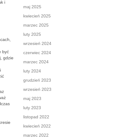
k i
maj 2025
kwiecień 2025
marzec 2025
luty 2025
scach,
wrzesień 2024
e być
czerwiec 2024
, gdzie
marzec 2024
i
luty 2024
zić
grudzień 2023
wrzesień 2023
az
waż
maj 2023
dczas
luty 2023
listopad 2022
kresie
kwiecień 2022
marzec 2022