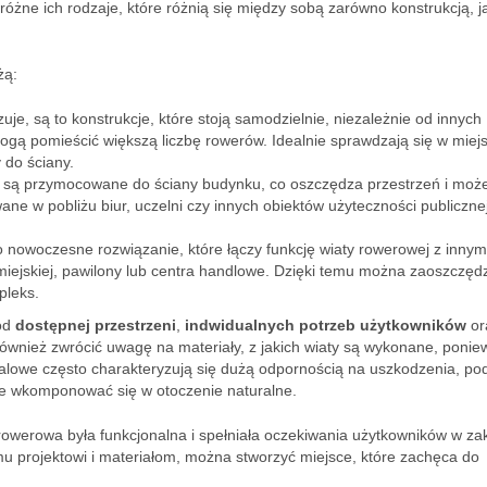
żne ich rodzaje, które różnią się między sobą zarówno konstrukcją, ja
żą:
e, są to konstrukcje, które stoją samodzielnie, niezależnie od innych
ogą pomieścić większą liczbę rowerów. Idealnie sprawdzają się w miej
 do ściany.
y są przymocowane do ściany budynku, co oszczędza przestrzeń i moż
ane w pobliżu biur, uczelni czy innych obiektów użyteczności publicznej
o nowoczesne rozwiązanie, które łączy funkcję wiaty rowerowej z innym
 miejskiej, pawilony lub centra handlowe. Dzięki temu można zaoszczęd
pleks.
 od
dostępnej przestrzeni
,
indwidualnych potrzeb użytkowników
or
ównież zwrócić uwagę na materiały, z jakich wiaty są wykonane, ponie
talowe często charakteryzują się dużą odpornością na uszkodzenia, po
ie wkomponować się w otoczenie naturalne.
rowerowa była funkcjonalna i spełniała oczekiwania użytkowników w za
u projektowi i materiałom, można stworzyć miejsce, które zachęca do