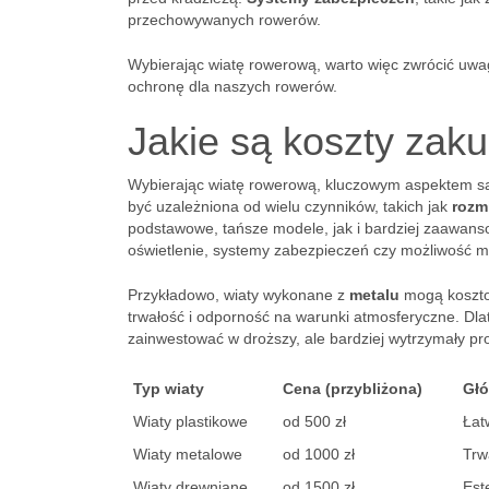
przechowywanych rowerów.
Wybierając wiatę rowerową, warto więc zwrócić uwag
ochronę dla naszych rowerów.
Jakie są koszty zak
Wybierając wiatę rowerową, kluczowym aspektem są
być uzależniona od wielu czynników, takich jak
rozm
podstawowe, tańsze modele, jak i bardziej zaawanso
oświetlenie, systemy zabezpieczeń czy możliwość m
Przykładowo, wiaty wykonane z
metalu
mogą koszto
trwałość i odporność na warunki atmosferyczne. Dlat
zainwestować w droższy, ale bardziej wytrzymały pr
Typ wiaty
Cena (przybliżona)
Gł
Wiaty plastikowe
od 500 zł
Łat
Wiaty metalowe
od 1000 zł
Trw
Wiaty drewniane
od 1500 zł
Est