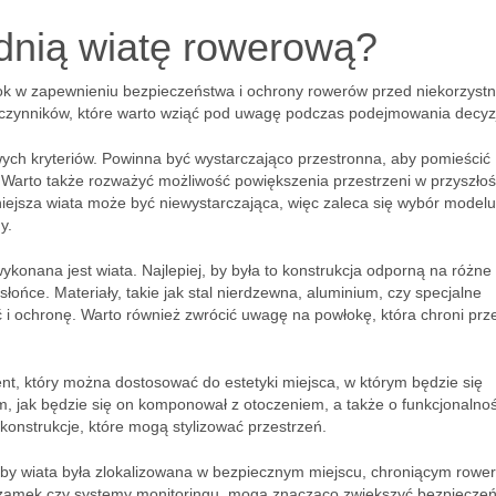
dnią wiatę rowerową?
ok w zapewnieniu bezpieczeństwa i ochrony rowerów przed niekorzyst
h czynników, które warto wziąć pod uwagę podczas podejmowania decyzj
ych kryteriów. Powinna być wystarczająco przestronna, aby pomieścić
Warto także rozważyć możliwość powiększenia przestrzeni w przyszłoś
iejsza wiata może być niewystarczająca, więc zaleca się wybór modelu
y.
wykonana jest wiata. Najlepiej, by była to konstrukcja odporną na różne
słońce. Materiały, takie jak stal nierdzewna, aluminium, czy specjalne
i ochronę. Warto również zwrócić uwagę na powłokę, która chroni prz
ment, który można dostosować do estetyki miejsca, w którym będzie się
m, jak będzie się on komponował z otoczeniem, a także o funkcjonalnoś
e konstrukcje, które mogą stylizować przestrzeń.
 aby wiata była zlokalizowana w bezpiecznym miejscu, chroniącym rowe
k zamek czy systemy monitoringu, mogą znacząco zwiększyć bezpiecze