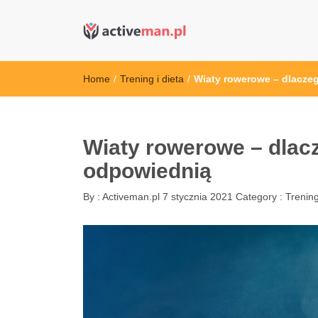
active man – s
kettler serwis, sklep fitness, crossfit, rowery, sklep
Home
/
Trening i dieta
/
Wiaty rowerowe – dlacze
Wiaty rowerowe – dlacz
odpowiednią
By :
Activeman.pl
7 stycznia 2021
Category :
Trening