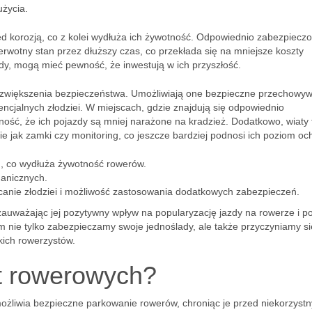
życia.
d korozją, co z kolei wydłuża ich żywotność. Odpowiednio zabezpiecz
rwotny stan przez dłuższy czas, co przekłada się na mniejsze koszty
zdy, mogą mieć pewność, że inwestują w ich przyszłość.
a zwiększenia bezpieczeństwa. Umożliwiają one bezpieczne przechowy
ncjalnych złodziei. W miejscach, gdzie znajdują się odpowiednio
ość, że ich pojazdy są mniej narażone na kradzież. Dodatkowo, wiaty 
 jak zamki czy monitoring, co jeszcze bardziej podnosi ich poziom oc
, co wydłuża żywotność rowerów.
hanicznych.
anie złodziei i możliwość zastosowania dodatkowych zabezpieczeń.
y, zauważając jej pozytywny wpływ na popularyzację jazdy na rowerze i 
 nie tylko zabezpieczamy swoje jednoślady, ale także przyczyniamy si
kich rowerzystów.
at rowerowych?
ożliwia bezpieczne parkowanie rowerów, chroniąc je przed niekorzyst