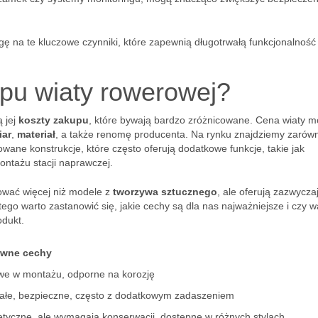
ę na te kluczowe czynniki, które zapewnią długotrwałą funkcjonalność
upu wiaty rowerowej?
 jej
koszty zakupu
, które bywają bardzo zróżnicowane. Cena wiaty 
iar
,
materiał
, a także renomę producenta. Na rynku znajdziemy zarów
wane konstrukcje, które często oferują dodatkowe funkcje, takie jak
ontażu stacji naprawczej.
wać więcej niż modele z
tworzywa sztucznego
, ale oferują zazwycza
ego warto zastanowić się, jakie cechy są dla nas najważniejsze i czy w
odukt.
ówne cechy
we w montażu, odporne na korozję
ałe, bezpieczne, często z dodatkowym zadaszeniem
etyczne, ale wymagają konserwacji, dostępne w różnych stylach