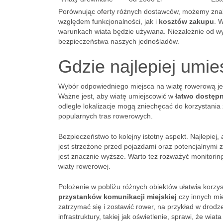
Porównując oferty różnych dostawców, możemy znal
względem funkcjonalności, jak i
kosztów zakupu
. 
warunkach wiata będzie używana. Niezależnie od wy
bezpieczeństwa naszych jednośladów.
Gdzie najlepiej umi
Wybór odpowiedniego miejsca na wiatę rowerową jes
Ważne jest, aby wiatę umiejscowić w
łatwo dostęp
odległe lokalizacje mogą zniechęcać do korzystania 
popularnych tras rowerowych.
Bezpieczeństwo to kolejny istotny aspekt. Najlepiej
jest strzeżone przed pojazdami oraz potencjalnymi z
jest znacznie wyższe. Warto też rozważyć monitorin
wiaty rowerowej.
Położenie w pobliżu różnych obiektów ułatwia korzys
przystanków komunikacji miejskiej
czy innych mie
zatrzymać się i zostawić rower, na przykład w drod
infrastruktury, takiej jak oświetlenie, sprawi, że wia