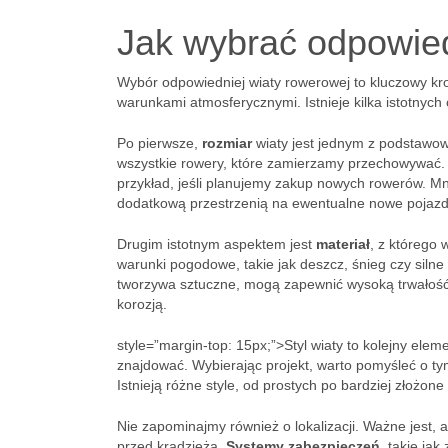
Jak wybrać odpowie
Wybór odpowiedniej wiaty rowerowej to kluczowy kr
warunkami atmosferycznymi. Istnieje kilka istotnyc
Po pierwsze,
rozmiar
wiaty jest jednym z podstawow
wszystkie rowery, które zamierzamy przechowywać. 
przykład, jeśli planujemy zakup nowych rowerów. Mn
dodatkową przestrzenią na ewentualne nowe pojazd
Drugim istotnym aspektem jest
materiał
, z którego 
warunki pogodowe, takie jak deszcz, śnieg czy silne 
tworzywa sztuczne, mogą zapewnić wysoką trwałość 
korozją.
style=”margin-top: 15px;”>Styl wiaty to kolejny ele
znajdować. Wybierając projekt, warto pomyśleć o ty
Istnieją różne style, od prostych po bardziej złożon
Nie zapominajmy również o lokalizacji. Ważne jest,
przed kradzieżą.
Systemy zabezpieczeń
, takie ja