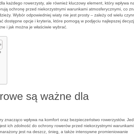
 dla każdego rowerzysty, ale również kluczowy element, który wpływa n
erują ochronę przed niekorzystnymi warunkami atmosferycznymi, co z
zieży. Wybór odpowiedniej wiaty nie jest prosty – zależy od wielu czyn
ać dostępne opcje i kryteria, które pomogą w podjęciu najlepszej decyzj
tne i jak można je właściwie wybrać.
?
erowe są ważne dla
który znacząco wpływa na komfort oraz bezpieczeństwo rowerzystów. Je
 jest ich zdolność do ochrony rowerów przed niekorzystnymi warunkami
arażony jest na deszcz, śnieg, a także intensywne promieniowanie