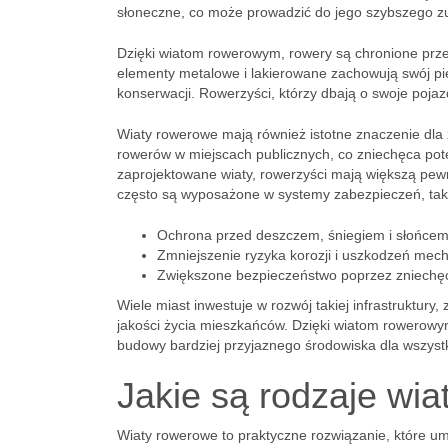
słoneczne, co może prowadzić do jego szybszego zu
Dzięki wiatom rowerowym, rowery są chronione prze
elementy metalowe i lakierowane zachowują swój pie
konserwacji. Rowerzyści, którzy dbają o swoje poja
Wiaty rowerowe mają również istotne znaczenie dl
rowerów w miejscach publicznych, co zniechęca pote
zaprojektowane wiaty, rowerzyści mają większą pewn
często są wyposażone w systemy zabezpieczeń, takie
Ochrona przed deszczem, śniegiem i słońcem
Zmniejszenie ryzyka korozji i uszkodzeń mec
Zwiększone bezpieczeństwo poprzez zniechęc
Wiele miast inwestuje w rozwój takiej infrastruktur
jakości życia mieszkańców. Dzięki wiatom rowerowym
budowy bardziej przyjaznego środowiska dla wszyst
Jakie są rodzaje wi
Wiaty rowerowe to praktyczne rozwiązanie, które um