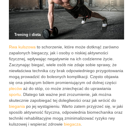
Trening i dieta
Rwa kulszowa
to schorzenie, które może dotknąć zarówno
zapalonych biegaczy, jak i osoby o niskiej aktywności
fizycznej, wpływając negatywnie na ich codzienne życie.
Zaczynając biegać, wiele osób nie zdaje sobie sprawy, że
niewłaściwa technika czy brak odpowiedniego przygotowania
mogą prowadzić do bolesnych komplikacji. Często objawia
się ona piekącym bólem promieniującym od dolnej części
pleców
aż do stóp, co może zniechęcać do uprawiania
sportu
. Dlatego tak ważne jest zrozumienie, jak można
skutecznie zapobiegać tej dolegliwości oraz jak wrócić do
biegania
po jej wystąpieniu. Warto zatem przyjrzeć się, w jaki
sposób aktywność fizyczna, odpowiednia biomechanika oraz
techniki rehabilitacyjne mogą zminimalizować ryzyko rwy
kulszowej i wspierać zdrowie
biegacza
.