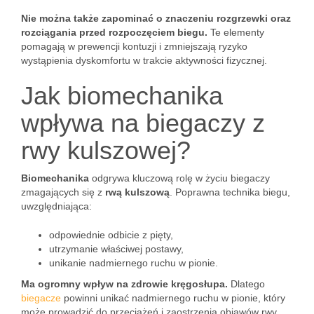
Nie można także zapominać o znaczeniu rozgrzewki oraz
rozciągania przed rozpoczęciem biegu.
Te elementy
pomagają w prewencji kontuzji i zmniejszają ryzyko
wystąpienia dyskomfortu w trakcie aktywności fizycznej.
Jak biomechanika
wpływa na biegaczy z
rwy kulszowej?
Biomechanika
odgrywa kluczową rolę w życiu biegaczy
zmagających się z
rwą kulszową
. Poprawna technika biegu,
uwzględniająca:
odpowiednie odbicie z pięty,
utrzymanie właściwej postawy,
unikanie nadmiernego ruchu w pionie.
Ma ogromny wpływ na zdrowie kręgosłupa.
Dlatego
biegacze
powinni unikać nadmiernego ruchu w pionie, który
może prowadzić do przeciążeń i zaostrzenia objawów rwy.