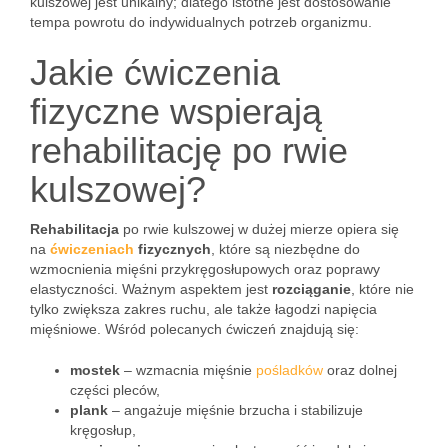
kulszowej jest unikalny; dlatego istotne jest dostosowanie
tempa powrotu do indywidualnych potrzeb organizmu.
Jakie ćwiczenia
fizyczne wspierają
rehabilitację po rwie
kulszowej?
Rehabilitacja
po rwie kulszowej w dużej mierze opiera się
na
ćwiczeniach
fizycznych
, które są niezbędne do
wzmocnienia mięśni przykręgosłupowych oraz poprawy
elastyczności. Ważnym aspektem jest
rozciąganie
, które nie
tylko zwiększa zakres ruchu, ale także łagodzi napięcia
mięśniowe. Wśród polecanych ćwiczeń znajdują się:
mostek
– wzmacnia mięśnie
pośladków
oraz dolnej
części pleców,
plank
– angażuje mięśnie brzucha i stabilizuje
kręgosłup,