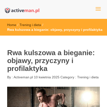
kettler serwis, sklep fitness, crossfit, rowery, sklep ze sprzętem
active man – sprzęt sportowy Wrocła
sportowym
Home
/
Trening i dieta
/
Rwa kulszowa a bieganie: objawy, przyczyny i profilaktyka
Rwa kulszowa a bieganie:
objawy, przyczyny i
profilaktyka
By :
Activeman.pl
10 kwietnia 2025
Category :
Trening i dieta