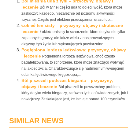
Ból mięśnia uda z tyłu – przyczyny, objawy i
leczenie
Ból w tylnej części uda to dolegliwość, która może
zaskoczyć każdego, niezależnie od poziomu aktywności
fizycznej. Często jest efektem przeciążenia, urazu lub...
Łokieć tenisisty – przyczyny, objawy i skuteczne
leczenie
Łokieć tenisisty to schorzenie, które dotyka nie tylko
zapalonych graczy, ale także wielu z nas prowadzących
aktywny tryb życia lub wykonujących powtarzalne...
Pogłębiona lordoza lędźwiowa: przyczyny, objawy
i leczenie
Pogłębiona lordoza lędźwiowa, choć często
bagatelizowana, to schorzenie, które może znacząco wpłynąć
na jakość życia. Charakteryzujące się nadmiernym wygięciem
odcinka lędźwiowego kręgosłupa,...
Ból piszczeli podczas biegania – przyczyny,
objawy i leczenie
Ból piszczeli to powszechny problem,
który dotyka wielu biegaczy, zarówno tych doświadczonych, jak i
nowicjuszy. Zaskakujące jest, że istnieje ponad 100 czynników...
SIMILAR NEWS