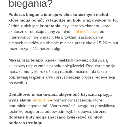
biegania?
Podczas biegania istnieje wiele skutecznych metod,
które mogą pomóc w łagodzeniu bólu oraz dyskomfortu.
Jedną z nich jest
krioterapia
, czyli terapia zimnem, która
skutecznie redukuje stany zapalne i
ból mięśniowy
po
intensywnych treningach. Na przykład, zastosowanie
zimnych okładów na obolałe miejsca przez około 15-20 minut
może przynieść znaczną ulgę.
Masaż
oraz terapia tkanek miękkich również odgrywają
kluczową rolę w zmniejszaniu dolegliwości. Regularne sesje
masażu nie tylko rozluźniają napięte mięśnie, ale także
poprawiają krążenie krwi i przyspieszają proces regeneracji
po wysiłku.
Dodatkowo umiarkowana aktywność fizyczna sprzyja
wydzielaniu
endorfin
– hormonów szczęścia, które
naturalnie łagodzą ból. Warto zwrócić uwagę na prawidłową
technikę biegu oraz odpowiedni wybór obuwia;
dobrze
dobrane buty mogą znacząco zwiększyć komfort
podczas treningu.