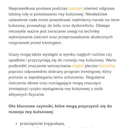
Nieprawidłowa postawa podczas
ćwiczeń
również odgrywa
istotną rolę w powstawaniu rwy kulszowej. Niewłaściwe
ustawienie ciała może powodować nadmierny nacisk na nerw
kulszowy, prowadząc do bólu oraz dyskomfortu. Dlatego
niezwykle ważne jest zwracanie uwagi na technikę
wykonywania ćwiczeń oraz przeprowadzanie skutecznych
rozgrzewek przed treningiem.
Urazy mogą także wystąpić w wyniku nagłych ruchów czy
upadków i przyczyniają się do rozwoju rwy kulszowej. Warto
podkreślić znaczenie wzmacniania
mięśni
pleców i
brzucha
poprzez odpowiednio dobrany program treningowy, który
pomoże w zapobieganiu temu schorzeniu. Regularne
ćwiczenia siłowe oraz rozciągające mogą znacząco
zmniejszyć ryzyko wystąpienia rwy kulszowej u osób
aktywnych fizycznie.
Oto kluczowe czynniki, które mogą przyczynić się do
rozwoju rwy kulszowej:
przeciążenie kręgosłupa,