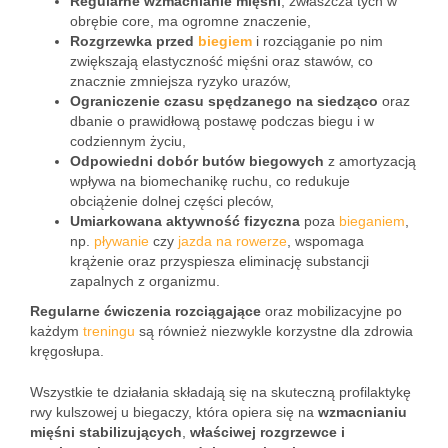
Regularne wzmacnianie mięśni
, zwłaszcza tych w
obrębie core, ma ogromne znaczenie,
Rozgrzewka przed
biegiem
i rozciąganie po nim
zwiększają elastyczność mięśni oraz stawów, co
znacznie zmniejsza ryzyko urazów,
Ograniczenie czasu spędzanego na siedząco
oraz
dbanie o prawidłową postawę podczas biegu i w
codziennym życiu,
Odpowiedni dobór butów biegowych
z amortyzacją
wpływa na biomechanikę ruchu, co redukuje
obciążenie dolnej części pleców,
Umiarkowana aktywność fizyczna
poza
bieganiem
,
np.
pływanie
czy
jazda na rowerze
, wspomaga
krążenie oraz przyspiesza eliminację substancji
zapalnych z organizmu.
Regularne ćwiczenia rozciągające
oraz mobilizacyjne po
każdym
treningu
są również niezwykle korzystne dla zdrowia
kręgosłupa.
Wszystkie te działania składają się na skuteczną profilaktykę
rwy kulszowej u biegaczy, która opiera się na
wzmacnianiu
mięśni stabilizujących
,
właściwej rozgrzewce i