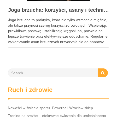
Joga brzucha: korzyści, asany i techniki oddechowe
Joga brzucha to praktyka, która nie tylko wzmacnia mięśnie,
ale także przynosi szereg korzyści zdrowotnych. Wspierając
prawidłową postawę i stabilizację kręgosłupa, pozwala na
lepsze trawienie oraz efektywniejsze oddychanie. Regularne
wykonywanie asan brzusznych przyczynia się do poprawy
elastyczności i równowagi, a także staje się kluczem do
wzmocnienia centrum ciała. W dzisiejszym …
Ruch i zdrowie
Nowości w świecie sportu. Powerball Wrocław sklep
Trening na rzeźbę – efektywne ćwiczenia dla umięśnionego