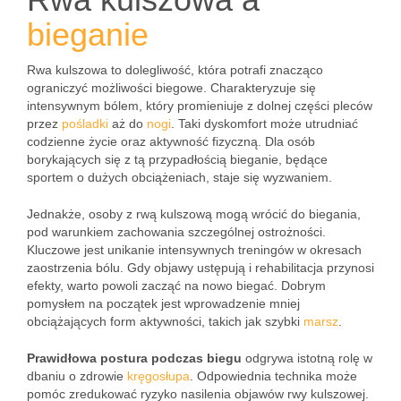
bieganie
Rwa kulszowa to dolegliwość, która potrafi znacząco
ograniczyć możliwości biegowe. Charakteryzuje się
intensywnym bólem, który promieniuje z dolnej części pleców
przez
pośladki
aż do
nogi
. Taki dyskomfort może utrudniać
codzienne życie oraz aktywność fizyczną. Dla osób
borykających się z tą przypadłością bieganie, będące
sportem o dużych obciążeniach, staje się wyzwaniem.
Jednakże, osoby z rwą kulszową mogą wrócić do biegania,
pod warunkiem zachowania szczególnej ostrożności.
Kluczowe jest unikanie intensywnych treningów w okresach
zaostrzenia bólu. Gdy objawy ustępują i rehabilitacja przynosi
efekty, warto powoli zacząć na nowo biegać. Dobrym
pomysłem na początek jest wprowadzenie mniej
obciążających form aktywności, takich jak szybki
marsz
.
Prawidłowa postura podczas biegu
odgrywa istotną rolę w
dbaniu o zdrowie
kręgosłupa
. Odpowiednia technika może
pomóc zredukować ryzyko nasilenia objawów rwy kulszowej.