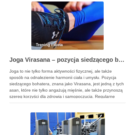
Trening i dieta
Joga Virasana – pozycja siedzącego bohatera i jej korzyści
Joga to nie tylko forma aktywności fizycznej, ale także
sposób na odnalezienie harmonii ciała i umysłu. Pozycja
siedzącego bohatera, znana jako Virasana, jest jedną z tych
asan, które nie tylko angażują mięśnie, ale także przynoszą
szereg korzyści dla zdrowia i samopoczucia. Regularne
praktykowanie tej pozycji może poprawić elastyczność
stawów, zmniejszyć …