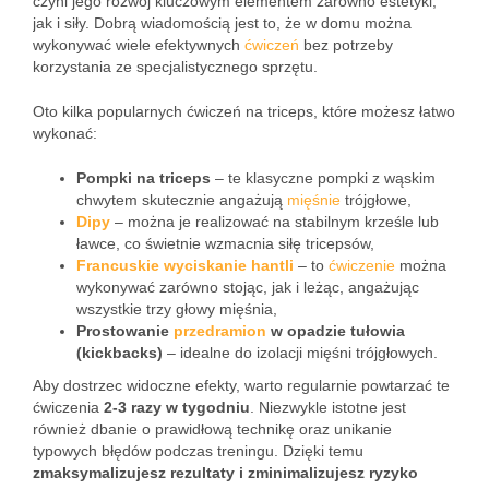
czyni jego rozwój kluczowym elementem zarówno estetyki,
jak i siły. Dobrą wiadomością jest to, że w domu można
wykonywać wiele efektywnych
ćwiczeń
bez potrzeby
korzystania ze specjalistycznego sprzętu.
Oto kilka popularnych ćwiczeń na triceps, które możesz łatwo
wykonać:
Pompki na triceps
– te klasyczne pompki z wąskim
chwytem skutecznie angażują
mięśnie
trójgłowe,
Dipy
– można je realizować na stabilnym krześle lub
ławce, co świetnie wzmacnia siłę tricepsów,
Francuskie wyciskanie hantli
– to
ćwiczenie
można
wykonywać zarówno stojąc, jak i leżąc, angażując
wszystkie trzy głowy mięśnia,
Prostowanie
przedramion
w opadzie tułowia
(kickbacks)
– idealne do izolacji mięśni trójgłowych.
Aby dostrzec widoczne efekty, warto regularnie powtarzać te
ćwiczenia
2-3 razy w tygodniu
. Niezwykle istotne jest
również dbanie o prawidłową technikę oraz unikanie
typowych błędów podczas treningu. Dzięki temu
zmaksymalizujesz rezultaty i zminimalizujesz ryzyko