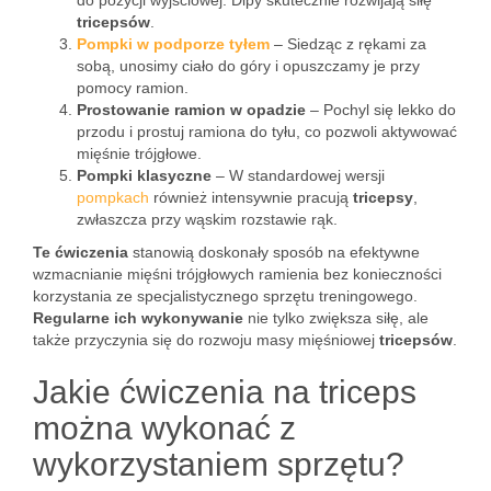
do pozycji wyjściowej. Dipy skutecznie rozwijają siłę
tricepsów
.
Pompki w podporze tyłem
– Siedząc z rękami za
sobą, unosimy ciało do góry i opuszczamy je przy
pomocy ramion.
Prostowanie ramion w opadzie
– Pochyl się lekko do
przodu i prostuj ramiona do tyłu, co pozwoli aktywować
mięśnie trójgłowe.
Pompki klasyczne
– W standardowej wersji
pompkach
również intensywnie pracują
tricepsy
,
zwłaszcza przy wąskim rozstawie rąk.
Te ćwiczenia
stanowią doskonały sposób na efektywne
wzmacnianie mięśni trójgłowych ramienia bez konieczności
korzystania ze specjalistycznego sprzętu treningowego.
Regularne ich wykonywanie
nie tylko zwiększa siłę, ale
także przyczynia się do rozwoju masy mięśniowej
tricepsów
.
Jakie ćwiczenia na triceps
można wykonać z
wykorzystaniem sprzętu?