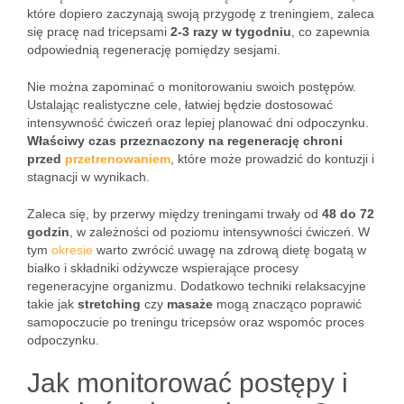
które dopiero zaczynają swoją przygodę z treningiem, zaleca
się pracę nad tricepsami
2-3 razy w tygodniu
, co zapewnia
odpowiednią regenerację pomiędzy sesjami.
Nie można zapominać o monitorowaniu swoich postępów.
Ustalając realistyczne cele, łatwiej będzie dostosować
intensywność ćwiczeń oraz lepiej planować dni odpoczynku.
Właściwy czas przeznaczony na regenerację chroni
przed
przetrenowaniem
, które może prowadzić do kontuzji i
stagnacji w wynikach.
Zaleca się, by przerwy między treningami trwały od
48 do 72
godzin
, w zależności od poziomu intensywności ćwiczeń. W
tym
okresie
warto zwrócić uwagę na zdrową dietę bogatą w
białko i składniki odżywcze wspierające procesy
regeneracyjne organizmu. Dodatkowo techniki relaksacyjne
takie jak
stretching
czy
masaże
mogą znacząco poprawić
samopoczucie po treningu tricepsów oraz wspomóc proces
odpoczynku.
Jak monitorować postępy i