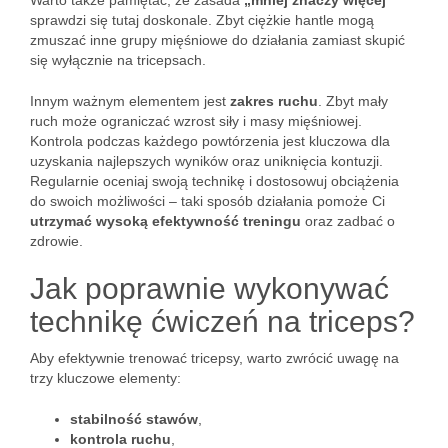
Warto także pamiętać, że zasada
„mniej znaczy więcej”
sprawdzi się tutaj doskonale. Zbyt ciężkie hantle mogą
zmuszać inne grupy mięśniowe do działania zamiast skupić
się wyłącznie na tricepsach.
Innym ważnym elementem jest
zakres ruchu
. Zbyt mały
ruch może ograniczać wzrost siły i masy mięśniowej.
Kontrola podczas każdego powtórzenia jest kluczowa dla
uzyskania najlepszych wyników oraz uniknięcia kontuzji.
Regularnie oceniaj swoją technikę i dostosowuj obciążenia
do swoich możliwości – taki sposób działania pomoże Ci
utrzymać wysoką efektywność treningu
oraz zadbać o
zdrowie.
Jak poprawnie wykonywać
technikę ćwiczeń na triceps?
Aby efektywnie trenować tricepsy, warto zwrócić uwagę na
trzy kluczowe elementy:
stabilność stawów
,
kontrola ruchu
,