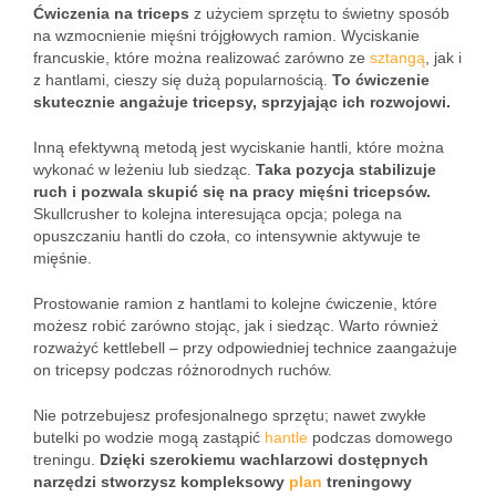
Ćwiczenia na triceps
z użyciem sprzętu to świetny sposób
na wzmocnienie mięśni trójgłowych ramion. Wyciskanie
francuskie, które można realizować zarówno ze
sztangą
, jak i
z hantlami, cieszy się dużą popularnością.
To ćwiczenie
skutecznie angażuje tricepsy, sprzyjając ich rozwojowi.
Inną efektywną metodą jest wyciskanie hantli, które można
wykonać w leżeniu lub siedząc.
Taka pozycja stabilizuje
ruch i pozwala skupić się na pracy mięśni tricepsów.
Skullcrusher to kolejna interesująca opcja; polega na
opuszczaniu hantli do czoła, co intensywnie aktywuje te
mięśnie.
Prostowanie ramion z hantlami to kolejne ćwiczenie, które
możesz robić zarówno stojąc, jak i siedząc. Warto również
rozważyć kettlebell – przy odpowiedniej technice zaangażuje
on tricepsy podczas różnorodnych ruchów.
Nie potrzebujesz profesjonalnego sprzętu; nawet zwykłe
butelki po wodzie mogą zastąpić
hantle
podczas domowego
treningu.
Dzięki szerokiemu wachlarzowi dostępnych
narzędzi stworzysz kompleksowy
plan
treningowy