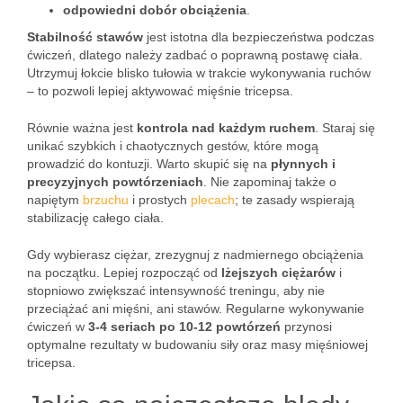
odpowiedni dobór obciążenia
.
Stabilność stawów
jest istotna dla bezpieczeństwa podczas
ćwiczeń, dlatego należy zadbać o poprawną postawę ciała.
Utrzymuj łokcie blisko tułowia w trakcie wykonywania ruchów
– to pozwoli lepiej aktywować mięśnie tricepsa.
Równie ważna jest
kontrola nad każdym ruchem
. Staraj się
unikać szybkich i chaotycznych gestów, które mogą
prowadzić do kontuzji. Warto skupić się na
płynnych i
precyzyjnych powtórzeniach
. Nie zapominaj także o
napiętym
brzuchu
i prostych
plecach
; te zasady wspierają
stabilizację całego ciała.
Gdy wybierasz ciężar, zrezygnuj z nadmiernego obciążenia
na początku. Lepiej rozpocząć od
lżejszych ciężarów
i
stopniowo zwiększać intensywność treningu, aby nie
przeciążać ani mięśni, ani stawów. Regularne wykonywanie
ćwiczeń w
3-4 seriach po 10-12 powtórzeń
przynosi
optymalne rezultaty w budowaniu siły oraz masy mięśniowej
tricepsa.