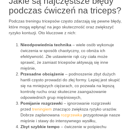
Jakie są najczęstsze błędy
podczas ćwiczeń na triceps?
Podczas treningu tricepsów często zdarzają się pewne błędy,
które mogą wpłynąć na jego skuteczność oraz zwiększyć
ryzyko kontuzji. Oto kluczowe z nich:
Nieodpowiednia technika
– wiele osób wykonuje
ćwiczenia w sposób chaotyczny, co obniża ich
efektywność. Złe ustawienie rąk czy ciała może
sprawić, że zamiast tricepsów aktywują się inne
mięśnie,
Przesadne obciążenie
– podnoszenie zbyt dużych
hantli często prowadzi do złej formy. Lepiej jest skupić
się na mniejszych ciężarach, co pozwala na lepszą
kontrolę ruchu oraz skuteczne zaangażowanie
odpowiednich grup mięśniowych,
Pomijanie rozgrzewki
– ignorowanie rozgrzewki
przed
treningiem
znacząco zwiększa ryzyko urazów.
Dobrze zaplanowana
rozgrzewka
przygotowuje nasze
mięśnie i stawy do intensywnego wysiłku,
Zbyt szybkie tempo
– ćwiczenie w pośpiechu