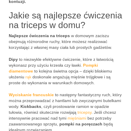
kontuzji.
Jakie są najlepsze ćwiczenia
na triceps w domu?
Najlepsze ćwiczenia na triceps
w domowym zaciszu
obejmują różnorodne ruchy, które możesz realizować
korzystając z własnej masy ciała lub prostych gadżetów.
Dipy
to niezwykle efektywne ćwiczenie, które z łatwością
wykonasz przy użyciu krzesła czy ławki.
Pompki
diamentowe
to kolejna świetna opcja – dzięki bliskiemu
ułożeniu
rąk
doskonale angażują mięśnie trójgłowe i są
proste do wykonania w warunkach domowych.
Wyciskanie francuskie
to następny fantastyczny ruch, który
można przeprowadzać z hantlami lub zwyczajnymi butelkami
wody.
Kickbacks
, czyli prostowanie ramion w opadzie
tułowia, również skutecznie rozwijają
tricepsy
. Jeśli chcesz
intensywnie pracować nad tymi
mięśniami
bez potrzeby
zaawansowanego sprzętu,
pompki na poręczach
będą
idealnym rozwiązaniem.