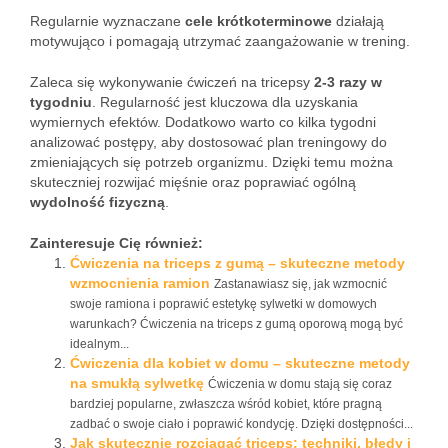
Regularnie wyznaczane
cele krótkoterminowe
działają
motywująco i pomagają utrzymać zaangażowanie w trening.
Zaleca się wykonywanie ćwiczeń na tricepsy
2-3 razy w
tygodniu
. Regularność jest kluczowa dla uzyskania
wymiernych efektów. Dodatkowo warto co kilka tygodni
analizować postępy, aby dostosować plan treningowy do
zmieniających się potrzeb organizmu. Dzięki temu można
skuteczniej rozwijać mięśnie oraz poprawiać ogólną
wydolność fizyczną
.
Zainteresuje Cię również:
Ćwiczenia na triceps z gumą – skuteczne metody
wzmocnienia ramion
Zastanawiasz się, jak wzmocnić
swoje ramiona i poprawić estetykę sylwetki w domowych
warunkach? Ćwiczenia na triceps z gumą oporową mogą być
idealnym...
Ćwiczenia dla kobiet w domu – skuteczne metody
na smukłą sylwetkę
Ćwiczenia w domu stają się coraz
bardziej popularne, zwłaszcza wśród kobiet, które pragną
zadbać o swoje ciało i poprawić kondycję. Dzięki dostępności...
Jak skutecznie rozciągać triceps: techniki, błędy i