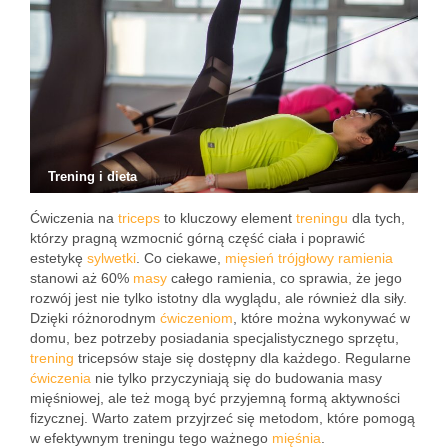
Trening i dieta
Ćwiczenia na
triceps
to kluczowy element
treningu
dla tych,
którzy pragną wzmocnić górną część ciała i poprawić
estetykę
sylwetki
. Co ciekawe,
mięsień trójgłowy ramienia
stanowi aż 60%
masy
całego ramienia, co sprawia, że jego
rozwój jest nie tylko istotny dla wyglądu, ale również dla siły.
Dzięki różnorodnym
ćwiczeniom
, które można wykonywać w
domu, bez potrzeby posiadania specjalistycznego sprzętu,
trening
tricepsów staje się dostępny dla każdego. Regularne
ćwiczenia
nie tylko przyczyniają się do budowania masy
mięśniowej, ale też mogą być przyjemną formą aktywności
fizycznej. Warto zatem przyjrzeć się metodom, które pomogą
w efektywnym treningu tego ważnego
mięśnia
.