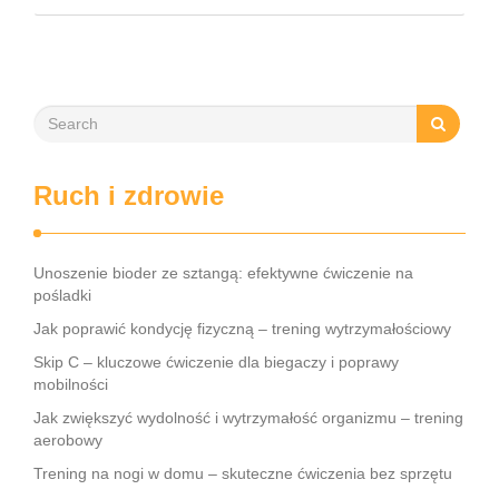
elastyczności i równowagi, a także staje się kluczem do
wzmocnienia centrum ciała. W dzisiejszym …
Ruch i zdrowie
Unoszenie bioder ze sztangą: efektywne ćwiczenie na
pośladki
Jak poprawić kondycję fizyczną – trening wytrzymałościowy
Skip C – kluczowe ćwiczenie dla biegaczy i poprawy
mobilności
Jak zwiększyć wydolność i wytrzymałość organizmu – trening
aerobowy
Trening na nogi w domu – skuteczne ćwiczenia bez sprzętu