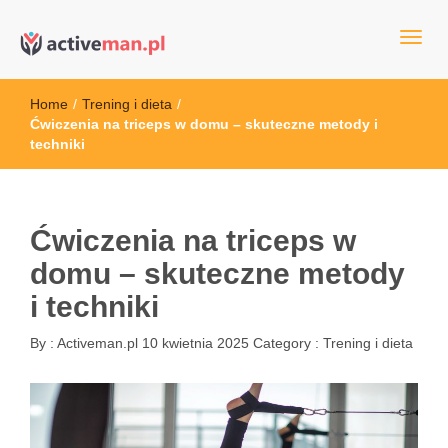
kettler serwis, sklep fitness, crossfit, rowery, sklep ze sprzętem
active man – sprzęt sportowy Wrocła
sportowym
Home
/
Trening i dieta
/
Ćwiczenia na triceps w domu – skuteczne metody i
techniki
Ćwiczenia na triceps w
domu – skuteczne metody
i techniki
By :
Activeman.pl
10 kwietnia 2025
Category :
Trening i dieta