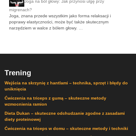
Joga na ból głowy: Jak przynosi ulgę przy
migrenach?
Joga, znana przede wszystkim jako forma relaksacji i
poprawy elastyczności, może być także skutecznym
narzędziem w walce z bólem głowy. …
Trening
Wejścia na skrzynię z hantlami – technika, sprzęt i błędy do
uniknięcia
Ćwiczenia na triceps z gumą – skuteczne metody
wzmocnienia ramion
Dieta Dukan – skuteczne odchudzanie zgodne z zasadami
diety proteinowej
Ćwiczenia na triceps w domu – skuteczne metody i techniki