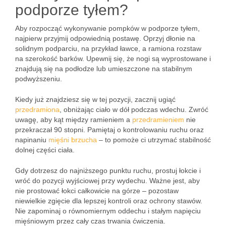
podporze tyłem?
Aby rozpocząć wykonywanie pompków w podporze tyłem,
najpierw przyjmij odpowiednią postawę. Oprzyj dłonie na
solidnym podparciu, na przykład ławce, a ramiona rozstaw
na szerokość barków. Upewnij się, że nogi są wyprostowane i
znajdują się na podłodze lub umieszczone na stabilnym
podwyższeniu.
Kiedy już znajdziesz się w tej pozycji, zacznij ugiąć
przedramiona
, obniżając ciało w dół podczas wdechu. Zwróć
uwagę, aby kąt między ramieniem a
przedramieniem
nie
przekraczał 90 stopni. Pamiętaj o kontrolowaniu ruchu oraz
napinaniu
mięśni
brzucha
– to pomoże ci utrzymać stabilność
dolnej części ciała.
Gdy dotrzesz do najniższego punktu ruchu, prostuj łokcie i
wróć do pozycji wyjściowej przy wydechu. Ważne jest, aby
nie prostować łokci całkowicie na górze – pozostaw
niewielkie zgięcie dla lepszej kontroli oraz ochrony stawów.
Nie zapominaj o równomiernym oddechu i stałym napięciu
mięśniowym przez cały czas trwania ćwiczenia.