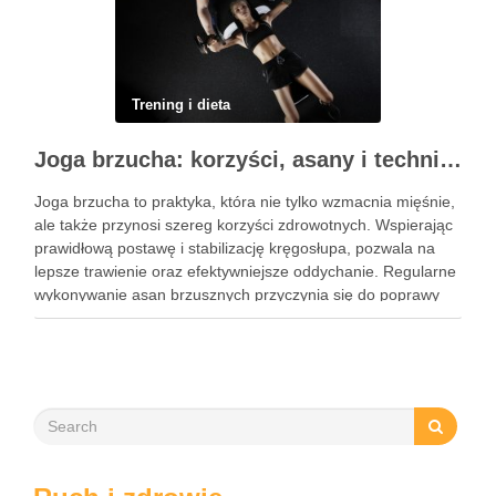
Trening i dieta
Joga brzucha: korzyści, asany i techniki oddechowe
Joga brzucha to praktyka, która nie tylko wzmacnia mięśnie,
ale także przynosi szereg korzyści zdrowotnych. Wspierając
prawidłową postawę i stabilizację kręgosłupa, pozwala na
lepsze trawienie oraz efektywniejsze oddychanie. Regularne
wykonywanie asan brzusznych przyczynia się do poprawy
elastyczności i równowagi, a także staje się kluczem do
wzmocnienia centrum ciała. W dzisiejszym …