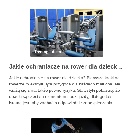
stawów, zmniejszyć …
Trening i dieta
Jakie ochraniacze na rower dla dziecka wybrać? Praktyczny poradnik
Jakie ochraniacze na rower dla dziecka? Pierwsze kroki na
rowerze to ekscytująca przygoda dla każdego malucha, ale
wiążą się z nią także pewne ryzyka. Statystyki pokazują, że
upadki są częstym elementem nauki jazdy, dlatego tak
istotne jest, aby zadbać o odpowiednie zabezpieczenia.
Ochraniacze na rower dla dzieci stanowią kluczowy element
…