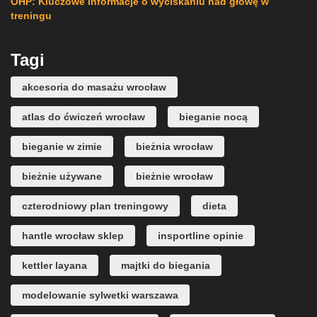
OHP: Kluczowe informacje o wyciskaniu nad głowę w
treningu
Tagi
akcesoria do masażu wrocław
atlas do ćwiczeń wrocław
bieganie nocą
bieganie w zimie
bieżnia wrocław
bieżnie używane
bieżnie wrocław
czterodniowy plan treningowy
dieta
hantle wrocław sklep
insportline opinie
kettler layana
majtki do biegania
modelowanie sylwetki warszawa