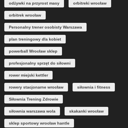
odżywki na przyrost masy
orbitreki wrocław
orbitrek wrocław
Personalny trener osobisty Warszawa
plan treningowy dla kobiet
powerball Wrocław sklep
profesjonalny sprzęt do siłowni
rower miejski kettler
rowery stacjonarne wrocław
siłownia i fitness
Siłownia Trening Zdrowie
siłownia warszawa wola
skakanki wrocław
sklep sportowy wrocław hantle