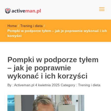
kettler serwis, sklep fitness, crossfit, rowery, sklep ze sprzętem
active man – sprzęt sportowy Wrocła
sportowym
Home
/
Trening i dieta
/
Pompki w podporze tyłem – jak je poprawnie wykonać i ich
korzyści
Pompki w podporze tyłem
– jak je poprawnie
wykonać i ich korzyści
By :
Activeman.pl
4 kwietnia 2025
Category :
Trening i dieta