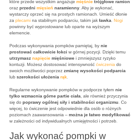
które przede wszystkim angażuje
mięśnie
trójgłowe ramion
oraz
przedni
mięsień
naramienny
. Aby je wykonać,
wystarczy oprzeć się na prostych ramionach. Umieść dłonie
za
plecami
na stabilnym podparciu, takim jak
ławka
.
Nogi
powinny być wyprostowane lub oparte na wyższym
elemencie.
Podczas wykonywania pompków pamiętaj, by
nie
prostować całkowicie łokci
w górnej pozycji. Dzięki temu
utrzymasz
napięcie
mięśniowe
i zmniejszysz ryzyko
kontuzji. Możesz dostosować intensywność
ćwiczenia
do
swoich możliwości poprzez
zmianę wysokości podparcia
lub
szerokości ułożenia
rąk
.
Regularne wykonywanie pompków w podporze tyłem
nie
tylko wzmacnia górne partie ciała
, ale również przyczynia
się do
poprawy ogólnej siły i stabilności organizmu
. Co
więcej, to ćwiczenie jest odpowiednie dla osób o różnych
poziomach zaawansowania –
można je łatwo modyfikować
w zależności od indywidualnych umiejętności i potrzeb.
Jak wykonać pompki w