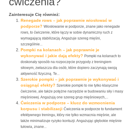
ćwiczenia?
Zainteresuje Cię również:
Renegade rows – jak poprawnie wiosłować w
podporze?
Wiosłowanie w podporze, znane jako renegade
rows, to ćwiczenie, które łączy w sobie dynamiczny ruch z
wymagającą stabilizacją. Angażuje szereg mięśni,
szczególnie...
Pompki na kolanach – jak poprawnie je
wykonywać i jakie dają efekty?
Pompki na kolanach to
doskonały sposób na rozpoczęcie przygody z treningiem
siłowym, zwłaszcza dla osób, które dopiero zaczynają swoją
aktywność fizyczną. Te...
Szerokie pompki – jak poprawnie je wykonywać i
osiągnąć efekty?
Szerokie pompki to nie tylko klasyczne
ćwiczenie, ale także potężne narzędzie w budowaniu siły i masy
mięśniowej. Angażują one szereg grup mięśniowych,...
Ćwiczenia w podporze – klucz do wzmocnienia
korpusu i stabilizacji
Ćwiczenia w podporze to fundament
efektywnego treningu, który nie tylko wzmacnia mięśnie, ale
także minimalizuje ryzyko kontuzji. Angażując głębokie mięśnie
tułowia, znane...