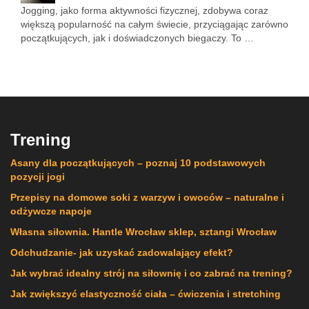
Jogging, jako forma aktywności fizycznej, zdobywa coraz
większą popularność na całym świecie, przyciągając zarówno
początkujących, jak i doświadczonych biegaczy. To …
Trening
Asany dla początkujących – poznaj 10 podstawowych
pozycji jogi
Przepisy na domowe soki z warzyw i owoców – naturalne i
odżywcze napoje
Własna siłownia. Hantle Wrocław sklep, sztangi Wrocław
Odchudzanie- jak uzyskać zadowalający efekt?
Jak wybrać idealny strój na siłownię i co zabrać na trening?
Jak zwiększyć elastyczność ciała – ćwiczenia i stretching