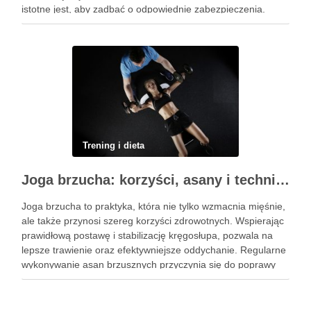
istotne jest, aby zadbać o odpowiednie zabezpieczenia.
Ochraniacze na rower dla dzieci stanowią kluczowy element
…
Trening i dieta
Joga brzucha: korzyści, asany i techniki oddechowe
Joga brzucha to praktyka, która nie tylko wzmacnia mięśnie,
ale także przynosi szereg korzyści zdrowotnych. Wspierając
prawidłową postawę i stabilizację kręgosłupa, pozwala na
lepsze trawienie oraz efektywniejsze oddychanie. Regularne
wykonywanie asan brzusznych przyczynia się do poprawy
elastyczności i równowagi, a także staje się kluczem do
wzmocnienia centrum ciała. W dzisiejszym …