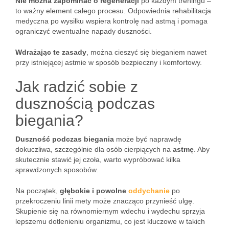
Nie można zapominać o regeneracji
po każdym treningu –
to ważny element całego procesu. Odpowiednia rehabilitacja
medyczna po wysiłku wspiera kontrolę nad astmą i pomaga
ograniczyć ewentualne napady duszności.
Wdrażając te zasady
, można cieszyć się bieganiem nawet
przy istniejącej astmie w sposób bezpieczny i komfortowy.
Jak radzić sobie z
dusznością podczas
biegania?
Duszność podczas biegania
może być naprawdę
dokuczliwa, szczególnie dla osób cierpiących na
astmę
. Aby
skutecznie stawić jej czoła, warto wypróbować kilka
sprawdzonych sposobów.
Na początek,
głębokie i powolne
oddychanie
po
przekroczeniu linii mety może znacząco przynieść ulgę.
Skupienie się na równomiernym wdechu i wydechu sprzyja
lepszemu dotlenieniu organizmu, co jest kluczowe w takich