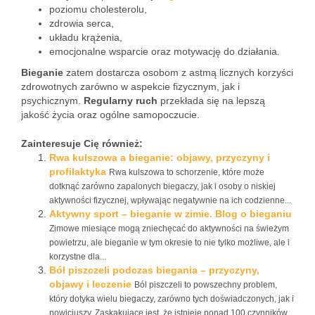
poziomu cholesterolu,
zdrowia serca,
układu krążenia,
emocjonalne wsparcie oraz motywację do działania.
Bieganie
zatem dostarcza osobom z astmą licznych korzyści
zdrowotnych zarówno w aspekcie fizycznym, jak i
psychicznym.
Regularny ruch
przekłada się na lepszą
jakość życia oraz ogólne samopoczucie.
Zainteresuje Cię również:
Rwa kulszowa a bieganie: objawy, przyczyny i
profilaktyka
Rwa kulszowa to schorzenie, które może
dotknąć zarówno zapalonych biegaczy, jak i osoby o niskiej
aktywności fizycznej, wpływając negatywnie na ich codzienne...
Aktywny sport – bieganie w zimie. Blog o bieganiu
Zimowe miesiące mogą zniechęcać do aktywności na świeżym
powietrzu, ale bieganie w tym okresie to nie tylko możliwe, ale i
korzystne dla...
Ból piszczeli podczas biegania – przyczyny,
objawy i leczenie
Ból piszczeli to powszechny problem,
który dotyka wielu biegaczy, zarówno tych doświadczonych, jak i
nowicjuszy. Zaskakujące jest, że istnieje ponad 100 czynników...