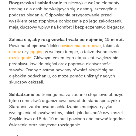
Rozgrzewka
i
schładzanie
to niezwykle ważne elementy
treningu dla osób borykających się z astmą, szczególnie
podczas biegania. Odpowiednie przygotowanie przed
wysiłkiem oraz stopniowe ochłodzenie po jego zakończeniu
mają kluczowy wpływ na komfort i bezpieczeństwo biegaczy.
Zaleca się, aby rozgrzewka trwała co najmniej 15 minut.
Powinna obejmować lekkie
ćwiczenia aerobowe
, takie jak
marsz
czy
jogging
w wolnym tempie, a także dynamiczne
rozciąganie
. Głównym celem tego etapu jest zwiększenie
przepływu krwi do mięśni oraz poprawa elastyczności
stawów. Osoby z astmą powinny również skupić się na
głębokim oddychaniu, co może pomóc uniknąć nagłych
skurczów oskrzeli.
Schładzanie
po treningu ma za zadanie stopniowo obniżyć
tętno i umożliwić organizmowi powrót do stanu spoczynku.
Starannie zaplanowane schładzanie zmniejsza ryzyko
wystąpienia objawów astmy, takich jak duszność czy kaszel.
Zwykle trwa od 5 do 10 minut i powinno obejmować łagodne
ćwiczenia oraz statyczne rozciąganie.