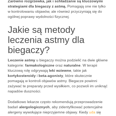
Zarówno rozgrzewka, jak i schładzanie są kluczowymi
strategiami dla biegaczy z astmą.
Pomagają one nie tylko
w kontrolowaniu objawów, ale również przyczyniają się do
ogólnej poprawy wydolności fizycznej.
Jakie są metody
leczenia astmy dla
biegaczy?
Leczenie astmy
u biegaczy można podzielić na dwie główne
kategorie:
farmakologiczne
oraz
naturalne
. W terapii
kluczową rolę odgrywają
leki wziewne
, takie jak
kortykosteroidy
i
beta-agonisty
, które skutecznie
pomagają w kontroli objawów astmy. Biegacze powinni
zażywać te preparaty przed wysiłkiem, co pozwoli im uniknąć
napadów duszności.
Dodatkowo lekarze często rekomendują przeprowadzenie
badań
alergologicznych
, aby zidentyfikować potencjalne
alergeny wywołujące nieprzyjemne objawy. Kiedy
uda
się