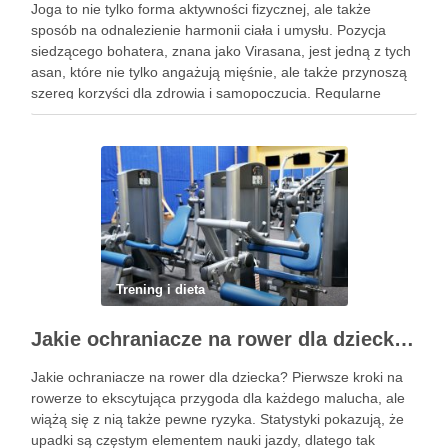
Joga to nie tylko forma aktywności fizycznej, ale także
sposób na odnalezienie harmonii ciała i umysłu. Pozycja
siedzącego bohatera, znana jako Virasana, jest jedną z tych
asan, które nie tylko angażują mięśnie, ale także przynoszą
szereg korzyści dla zdrowia i samopoczucia. Regularne
praktykowanie tej pozycji może poprawić elastyczność
stawów, zmniejszyć …
Trening i dieta
Jakie ochraniacze na rower dla dziecka wybrać? Praktyczny poradnik
Jakie ochraniacze na rower dla dziecka? Pierwsze kroki na
rowerze to ekscytująca przygoda dla każdego malucha, ale
wiążą się z nią także pewne ryzyka. Statystyki pokazują, że
upadki są częstym elementem nauki jazdy, dlatego tak