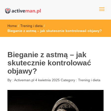
kettler serwis, sklep fitness, crossfit, rowery, sklep ze sprzętem
active man – sprzęt sportowy Wrocła
sportowym
Home
/
Trening i dieta
/
Bieganie z astmą – jak skutecznie kontrolować objawy?
Bieganie z astmą – jak
skutecznie kontrolować
objawy?
By :
Activeman.pl
4 kwietnia 2025
Category :
Trening i dieta