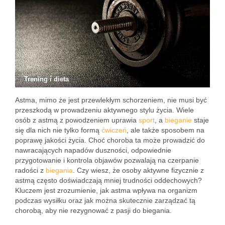
Trening i dieta
Astma, mimo że jest przewlekłym schorzeniem, nie musi być
przeszkodą w prowadzeniu aktywnego stylu życia. Wiele
osób z astmą z powodzeniem uprawia
sport
, a
bieganie
staje
się dla nich nie tylko formą
ćwiczeń
, ale także sposobem na
poprawę jakości życia. Choć choroba ta może prowadzić do
nawracających napadów duszności, odpowiednie
przygotowanie i kontrola objawów pozwalają na czerpanie
radości z
biegania
. Czy wiesz, że osoby aktywne fizycznie z
astmą często doświadczają mniej trudności oddechowych?
Kluczem jest zrozumienie, jak astma wpływa na organizm
podczas wysiłku oraz jak można skutecznie zarządzać tą
chorobą, aby nie rezygnować z pasji do biegania.