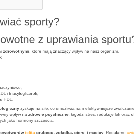
wiać sporty?
rowotne z uprawiania sportu
mi zdrowotnymi
, które mają znaczący wpływ na nasz organizm.
o:
naczyniowe,
 i triacylogliceroli,
lu HDL.
ologiczny
zyskuje na sile, co umożliwia nam efektywniejsze zwalczani
ytywny wpływ na
zdrowie psychiczne
; łagodzi stres, redukuje lęk oraz 
ych jako hormony szczęścia.
 nowotworów
jelita
grubego, żołądka, piersi i macicy
. Regularne
ćwi