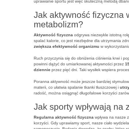
uprawianie sportu jest więc skuteczną metodą dba
Jak aktywność fizyczna 
metabolizm?
Aktywność fizyczna
odgrywa niezwykle istotną ro
spalać kalorie, co jest niezbędne dla utrzymania zd
zwiększa efektywność organizmu
w wykorzystaniu
Ruch przyczynia się do obniżenia ciśnienia krwi i p
powinni dążyć do umiarkowanej aktywności przez
1
dziennie
przez pięć dni. Taki wysiłek wspiera proce
Poranna aktywność może jeszcze bardziej stymulo
materii, co ułatwia spalanie tkanki tłuszczowej i
utrz
radość, można osiągnąć długofalowe korzyści zar
Jak sporty wpływają na 
Regularna aktywność fizyczna
wpływa na nasze z
korzyści. Gdy uprawiamy sport, nasze ciało wydziel
samopoczucie. Badania dowodzą, że osoby, które re