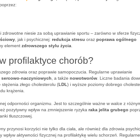
poprzez:
i zdrowotne niesie za sobą uprawianie sportu – zarówno w sferze fizyc
ościowy
, jak i psychicznej:
redukcja stresu
oraz
poprawa ogólnego
owy element
zdrowszego stylu życia
.
w profilaktyce chorób?
aszego zdrowia oraz poprawie samopoczucia. Regularne uprawianie
 sercowo-naczyniowych
, a także
nowotworów
. Liczne badania dow
stężenia złego cholesterolu (
LDL
) i wyższe poziomy dobrego choleste
adu krążenia.
lnej odporności organizmu. Jest to szczególnie ważne w walce z różny
nież pozytywny wpływ na zmniejszenie ryzyka
raka jelita grubego
popr
anki tłuszczowej.
 przynosi korzyści nie tylko dla ciała, ale również dla zdrowia psychi
y wpływ aktywności fizycznej na profilaktykę wielu schorzeń. Regularne