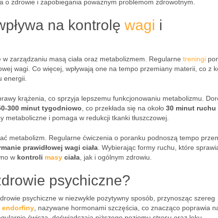
nia o zdrowie i zapobiegania poważnym problemom zdrowotnym.
wpływa na kontrolę
wagi
i
lę w zarządzaniu masą ciała oraz metabolizmem. Regularne
treningi
po
rowej wagi. Co więcej, wpływają one na tempo przemiany materii, co z k
 energii.
oprawy krążenia, co sprzyja lepszemu funkcjonowaniu metabolizmu. Doro
50-300 minut tygodniowo
, co przekłada się na około
30 minut ruchu
sy metaboliczne i pomaga w redukcji tkanki tłuszczowej.
wać metabolizm. Regularne ćwiczenia o poranku podnoszą tempo prze
ymanie prawidłowej wagi ciała
. Wybierając formy ruchu, które sprawi
ówno w
kontroli
masy
ciała
, jak i ogólnym zdrowiu.
zdrowie psychiczne?
drowie psychiczne w niezwykle pozytywny sposób, przynosząc szereg
a
endorfiny
, nazywane hormonami szczęścia, co znacząco poprawia nas
gularnie ćwiczą, doświadczają niższego poziomu stresu oraz lęku.