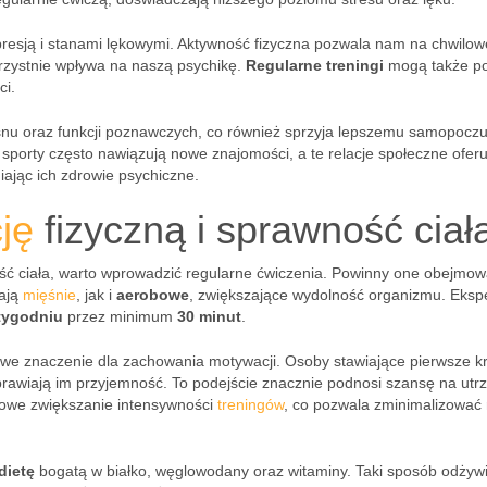
resją i stanami lękowymi. Aktywność fizyczna pozwala nam na chwilow
orzystnie wpływa na naszą psychikę.
Regularne treningi
mogą także p
ci.
snu oraz funkcji poznawczych, co również sprzyja lepszemu samopoczu
porty często nawiązują nowe znajomości, a te relacje społeczne oferu
iając ich zdrowie psychiczne.
ję
fizyczną i sprawność ciał
ść ciała, warto wprowadzić regularne ćwiczenia. Powinny one obejmo
iają
mięśnie
, jak i
aerobowe
, zwiększające wydolność organizmu. Ekspe
 tygodniu
przez minimum
30 minut
.
e znaczenie dla zachowania motywacji. Osoby stawiające pierwsze kr
sprawiają im przyjemność. To podejście znacznie podnosi szansę na ut
pniowe zwiększanie intensywności
treningów
, co pozwala zminimalizować 
dietę
bogatą w białko, węglowodany oraz witaminy. Taki sposób odżyw