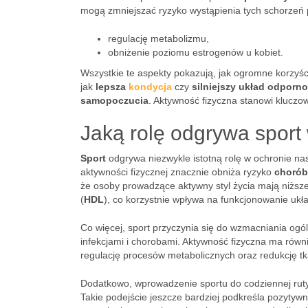
mogą zmniejszać ryzyko wystąpienia tych schorzeń 
regulację metabolizmu,
obniżenie poziomu estrogenów u kobiet.
Wszystkie te aspekty pokazują, jak ogromne korzyśc
jak
lepsza
kondycja
czy
silniejszy układ odporn
samopoczucia
. Aktywność fizyczna stanowi klucz
Jaką rolę odgrywa sport 
Sport
odgrywa niezwykle istotną rolę w ochronie n
aktywności fizycznej znacznie obniża ryzyko
chorób
że osoby prowadzące aktywny styl życia mają niższe 
(
HDL
), co korzystnie wpływa na funkcjonowanie ukł
Co więcej, sport przyczynia się do wzmacniania ogó
infekcjami i chorobami. Aktywność fizyczna ma rów
regulację procesów metabolicznych oraz redukcję tk
Dodatkowo, wprowadzenie sportu do codziennej rutyny
Takie podejście jeszcze bardziej podkreśla pozytywn