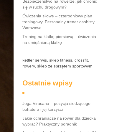
Bezpieczeństwo na rowerze: jak chronić
się w ruchu drogowym?
Ćwiczenia siłowe – czterodniowy plan
treningowy. Personalny trener osobisty
Warszawa
Trening na klatkę piersiową – ćwiczenia
na umięśnioną klatkę
kettler serwis, sklep fitness, crossfit,
rowery, sklep ze sprzętem sportowym
Ostatnie wpisy
Joga Virasana – pozycja siedzącego
bohatera i jej korzyści
Jakie ochraniacze na rower dla dziecka
wybrać? Praktyczny poradnik