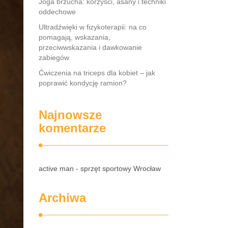
Joga brzucha: korzyści, asany i techniki
oddechowe
Ultradźwięki w fizykoterapii: na co
pomagają, wskazania,
przeciwwskazania i dawkowanie
zabiegów
Ćwiczenia na triceps dla kobiet – jak
poprawić kondycję ramion?
Najnowsze
komentarze
active man - sprzęt sportowy Wrocław
Archiwa