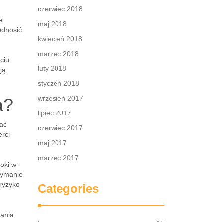
czerwiec 2018
e
maj 2018
odnosić
kwiecień 2018
marzec 2018
ciu
luty 2018
ją
styczeń 2018
wrzesień 2017
a?
lipiec 2017
wać
czerwiec 2017
rci
maj 2017
marzec 2017
oki w
rzymanie
ryzyko
Categories
iania