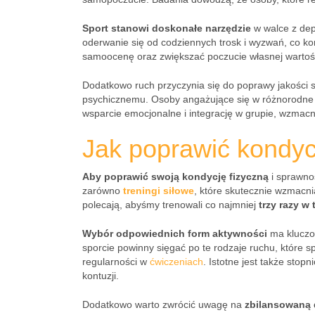
Sport stanowi doskonałe narzędzie
w walce z dep
oderwanie się od codziennych trosk i wyzwań, co k
samoocenę oraz zwiększać poczucie własnej wartoś
Dodatkowo ruch przyczynia się do poprawy jakości 
psychicznemu. Osoby angażujące się w różnorodne s
wsparcie emocjonalne i integrację w grupie, wzmacn
Jak poprawić kondyc
Aby poprawić swoją kondycję fizyczną
i sprawno
zarówno
treningi siłowe
, które skutecznie wzmacn
polecają, abyśmy trenowali co najmniej
trzy razy w
Wybór odpowiednich form aktywności
ma kluczow
sporcie powinny sięgać po te rodzaje ruchu, które 
regularności w
ćwiczeniach
. Istotne jest także sto
kontuzji.
Dodatkowo warto zwrócić uwagę na
zbilansowaną 