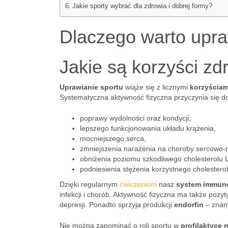
Jakie sporty wybrać dla zdrowia i dobrej formy?
Dlaczego warto upra
Jakie są korzyści zd
Uprawianie sportu
wiąże się z licznymi
korzyścia
Systematyczna aktywność fizyczna przyczynia się d
poprawy wydolności oraz kondycji,
lepszego funkcjonowania układu krążenia,
mocniejszego serca,
zmniejszenia narażenia na choroby sercowo-
obniżenia poziomu szkodliwego cholesterolu LDL
podniesienia stężenia korzystnego cholestero
Dzięki regularnym
ćwiczeniom
nasz
system immun
infekcji i chorób. Aktywność fizyczna ma także poz
depresji. Ponadto sprzyja produkcji
endorfin
– znan
Nie można zapominać o roli sportu w
profilaktyce