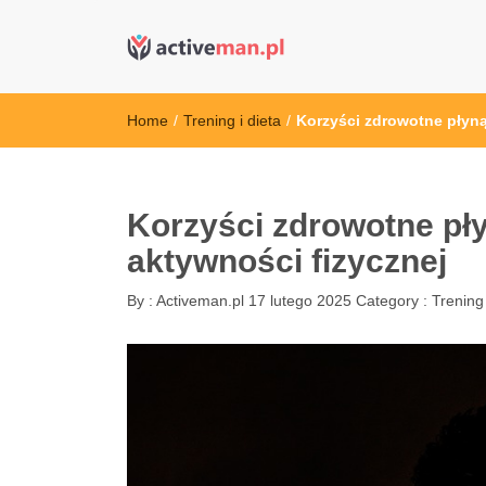
active man – s
kettler serwis, sklep fitness, crossfit, rowery, sklep
Home
/
Trening i dieta
/
Korzyści zdrowotne płyną
Korzyści zdrowotne pły
aktywności fizycznej
By :
Activeman.pl
17 lutego 2025
Category :
Trening 