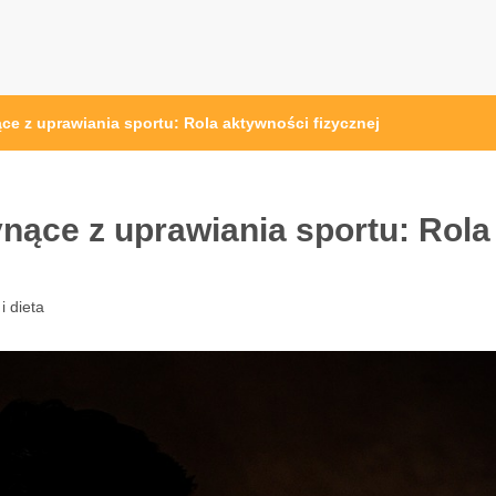
przęt sportowy Wrocław
 ze sprzętem sportowym
ce z uprawiania sportu: Rola aktywności fizycznej
nące z uprawiania sportu: Rola
i dieta