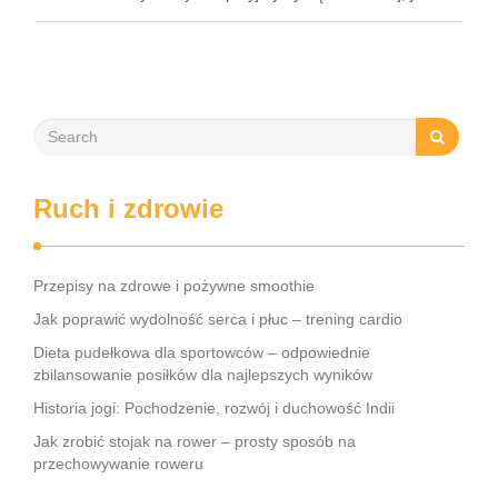
wartości odżywcze banana sprawiają, że jest on
nieocenionym elementem zdrowej diety. Podpowiemy …
Ruch i zdrowie
Przepisy na zdrowe i pożywne smoothie
Jak poprawić wydolność serca i płuc – trening cardio
Dieta pudełkowa dla sportowców – odpowiednie
zbilansowanie posiłków dla najlepszych wyników
Historia jogi: Pochodzenie, rozwój i duchowość Indii
Jak zrobić stojak na rower – prosty sposób na
przechowywanie roweru