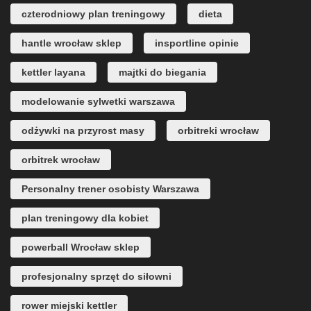
czterodniowy plan treningowy
dieta
hantle wrocław sklep
insportline opinie
kettler layana
majtki do biegania
modelowanie sylwetki warszawa
odżywki na przyrost masy
orbitreki wrocław
orbitrek wrocław
Personalny trener osobisty Warszawa
plan treningowy dla kobiet
powerball Wrocław sklep
profesjonalny sprzęt do siłowni
rower miejski kettler