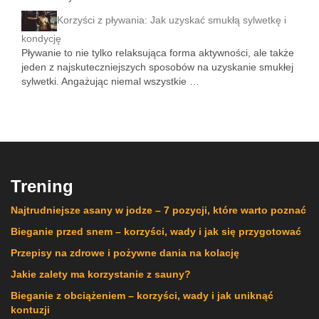
Korzyści z pływania: Jak uzyskać smukłą sylwetkę i
kondycję
Pływanie to nie tylko relaksująca forma aktywności, ale także
jeden z najskuteczniejszych sposobów na uzyskanie smukłej
sylwetki. Angażując niemal wszystkie …
Trening
Najtrudniejsze asany w jodze – 7 pozycji, które warto poznać
Bieganie przed snem – korzyści, wady i jak się przygotować
Przepisy na zdrowe i pożywne dania na kolację
Jakie zalety ma korzystanie z sauny?
Bieganie z obciążeniem – korzyści, wady i jak uniknąć
kontuzji