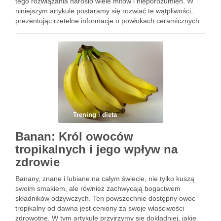
tego rozwiązania narosło wiele mitów i nieporozumień. W
niniejszym artykule postaramy się rozwiać te wątpliwości,
prezentując rzetelne informacje o powłokach ceramicznych.
Czym Jest Powłoka Ceramiczna? Powłoka ceramiczna to
zaawansowany produkt do ochrony lakieru samochodowego.
Składa się …
Trening i dieta
Banan: Król owoców
tropikalnych i jego wpływ na
zdrowie
Banany, znane i lubiane na całym świecie, nie tylko kuszą
swoim smakiem, ale również zachwycają bogactwem
składników odżywczych. Ten powszechnie dostępny owoc
tropikalny od dawna jest ceniony za swoje właściwości
zdrowotne. W tym artykule przyjrzymy się dokładniej, jakie