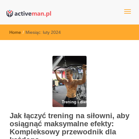
kettler serwis, sklep fitness, crossfit, rowery, sklep ze sprzętem
active man – sprzęt sportowy Wrocła
sportowym
Home
/
Miesiąc:
luty 2024
Trening i dieta
Jak łączyć trening na siłowni, aby
osiągnąć maksymalne efekty:
Kompleksowy przewodnik dla