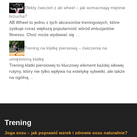
Efekty ćwiczeń z ab wheel – jak wzmacniają mięśnie
brzucha?
AB Wheel to jedno z tych akcesoriów treningowych, które
zyskuje coraz większą popularność wśród entuzjastów
fitnessu. Choć może wydawać się …
Trening na klatkę piersiową – ćwiczenia na
umięśnioną klatkę
Trening klatki piersiowej to kluczowy element każdej siłowej
rutyny, który nie tylko wpływa na estetykę sylwetki, ale także
na ogólną …
Trening
Joga oczu – jak poprawić wzrok i zdrowie oczu naturalnie?