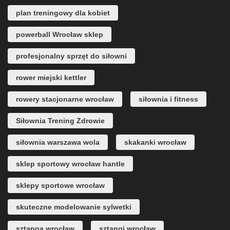
plan treningowy dla kobiet
powerball Wrocław sklep
profesjonalny sprzęt do siłowni
rower miejski kettler
rowery stacjonarne wrocław
siłownia i fitness
Siłownia Trening Zdrowie
siłownia warszawa wola
skakanki wrocław
sklep sportowy wrocław hantle
sklepy sportowe wrocław
skuteczne modelowanie sylwetki
sztanga wrocław
sztangi wrocław