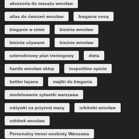
akcesoria do masażu wrocław
atlas do ćwiczeń wrocław
bieganie nocą
bieganie w zimie
bieżnia wrocław
bieżnie używane
bieżnie wrocław
czterodniowy plan treningowy
dieta
hantle wrocław sklep
insportline opinie
kettler layana
majtki do biegania
modelowanie sylwetki warszawa
odżywki na przyrost masy
orbitreki wrocław
orbitrek wrocław
Personalny trener osobisty Warszawa