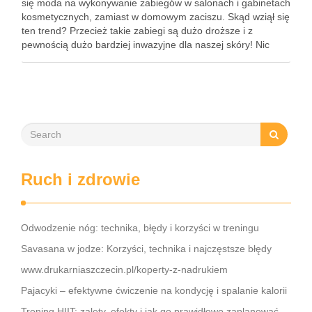
się moda na wykonywanie zabiegów w salonach i gabinetach
kosmetycznych, zamiast w domowym zaciszu. Skąd wziął się
ten trend? Przecież takie zabiegi są dużo droższe i z
pewnością dużo bardziej inwazyjne dla naszej skóry! Nic
bardziej mylnego – zabiegi takie jak peeling …
Ruch i zdrowie
Odwodzenie nóg: technika, błędy i korzyści w treningu
Savasana w jodze: Korzyści, technika i najczęstsze błędy
www.drukarniaszczecin.pl/koperty-z-nadrukiem
Pajacyki – efektywne ćwiczenie na kondycję i spalanie kalorii
Trening HIIT: zalety, efekty i jak go prawidłowo zaplanować