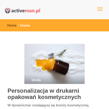
kettler serwis, sklep fitness, crossfit, rowery, sklep ze sprzętem
active man – sprzęt sportowy Wrocła
sportowym
Home
/
Uroda
Uroda
Personalizacja w drukarni
opakowań kosmetycznych
W dynamicznie rozwijającej się branży kosmetycznej,