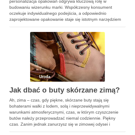
personalizacja opakowań odgrywa kluczową rolę w
budowaniu wizerunku marki. Współczesny konsument
oczekuje indywidualnego podejścia, a odpowiednio
zaprojektowane opakowanie staje się istotnym narzędziem
komunikacji z klientem. Drukarnia opakowań kosmetycznych
nie tylko dostarcza wysokiej jakości rozwiązania, ale również
umożliwia personalizację, która zwiększa lojalność
konsumentów i pozwala …
Uroda
Jak dbać o buty skórzane zimą?
Ah, zima – czas, gdy piękne, skórzane buty stają się
bohaterami walki z lodem, solą i nieprzewidywalnymi
warunkami atmosferycznymi, czas, w którym czyszczenie
butów należy przeprowadzać niemal codziennie. Piękny
czas. Zanim jednak zanurzysz się w zimowej odysei i
rozpłyniesz nad pięknem białego krajobrazu, dowiedz się, jak