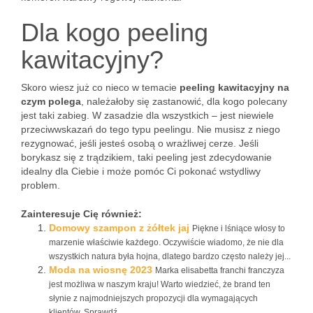
Dla kogo peeling
kawitacyjny?
Skoro wiesz już co nieco w temacie
peeling kawitacyjny na
czym polega
, należałoby się zastanowić, dla kogo polecany
jest taki zabieg. W zasadzie dla wszystkich – jest niewiele
przeciwwskazań do tego typu peelingu. Nie musisz z niego
rezygnować, jeśli jesteś osobą o wrażliwej cerze. Jeśli
borykasz się z trądzikiem, taki peeling jest zdecydowanie
idealny dla Ciebie i może pomóc Ci pokonać wstydliwy
problem.
Zainteresuje Cię również:
Domowy szampon z żółtek jaj
Piękne i lśniące włosy to
marzenie właściwie każdego. Oczywiście wiadomo, że nie dla
wszystkich natura była hojna, dlatego bardzo często należy jej...
Moda na wiosnę 2023
Marka elisabetta franchi franczyza
jest możliwa w naszym kraju! Warto wiedzieć, że brand ten
słynie z najmodniejszych propozycji dla wymagających
klientów. Sprawdź,...