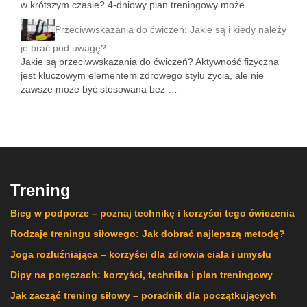
w krótszym czasie? 4-dniowy plan treningowy może …
Przeciwwskazania do ćwiczeń: Jakie są i kiedy należy
je brać pod uwagę?
Jakie są przeciwwskazania do ćwiczeń? Aktywność fizyczna
jest kluczowym elementem zdrowego stylu życia, ale nie
zawsze może być stosowana bez …
Trening
Bieg w podporze – poznaj technikę i korzyści tego ćwiczenia
Rodzaje treningu siłowego: Jak dobrać najlepszą metodę?
Joga rozluźniająca – korzyści dla zdrowia ciała i umysłu
Dipy na poręczach: korzyści, technika i plan treningowy
Jak zacząć trening siłowy – poradnik dla początkujących