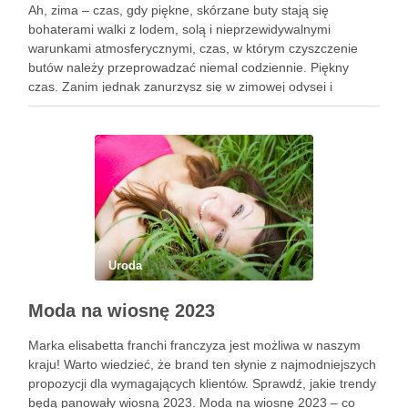
Ah, zima – czas, gdy piękne, skórzane buty stają się
bohaterami walki z lodem, solą i nieprzewidywalnymi
warunkami atmosferycznymi, czas, w którym czyszczenie
butów należy przeprowadzać niemal codziennie. Piękny
czas. Zanim jednak zanurzysz się w zimowej odysei i
rozpłyniesz nad pięknem białego krajobrazu, dowiedz się, jak
zadbać o swoje eleganckie …
Uroda
Moda na wiosnę 2023
Marka elisabetta franchi franczyza jest możliwa w naszym
kraju! Warto wiedzieć, że brand ten słynie z najmodniejszych
propozycji dla wymagających klientów. Sprawdź, jakie trendy
będą panowały wiosną 2023. Moda na wiosnę 2023 – co