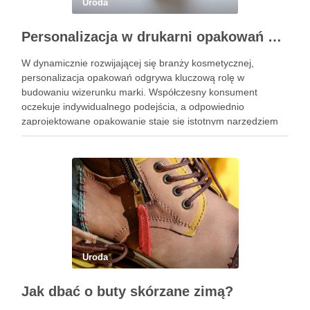
Uroda
Personalizacja w drukarni opakowań kosmetycznych
W dynamicznie rozwijającej się branży kosmetycznej,
personalizacja opakowań odgrywa kluczową rolę w
budowaniu wizerunku marki. Współczesny konsument
oczekuje indywidualnego podejścia, a odpowiednio
zaprojektowane opakowanie staje się istotnym narzędziem
komunikacji z klientem. Drukarnia opakowań kosmetycznych
nie tylko dostarcza wysokiej jakości rozwiązania, ale również
umożliwia personalizację, która zwiększa lojalność
konsumentów i pozwala …
Uroda
Jak dbać o buty skórzane zimą?