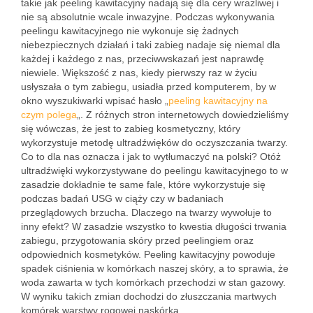
takie jak peeling kawitacyjny nadają się dla cery wrażliwej i
nie są absolutnie wcale inwazyjne. Podczas wykonywania
peelingu kawitacyjnego nie wykonuje się żadnych
niebezpiecznych działań i taki zabieg nadaje się niemal dla
każdej i każdego z nas, przeciwwskazań jest naprawdę
niewiele. Większość z nas, kiedy pierwszy raz w życiu
usłyszała o tym zabiegu, usiadła przed komputerem, by w
okno wyszukiwarki wpisać hasło „
peeling kawitacyjny na
czym polega
„. Z różnych stron internetowych dowiedzieliśmy
się wówczas, że jest to zabieg kosmetyczny, który
wykorzystuje metodę ultradźwięków do oczyszczania twarzy.
Co to dla nas oznacza i jak to wytłumaczyć na polski? Otóż
ultradźwięki wykorzystywane do peelingu kawitacyjnego to w
zasadzie dokładnie te same fale, które wykorzystuje się
podczas badań USG w ciąży czy w badaniach
przeglądowych brzucha. Dlaczego na twarzy wywołuje to
inny efekt? W zasadzie wszystko to kwestia długości trwania
zabiegu, przygotowania skóry przed peelingiem oraz
odpowiednich kosmetyków. Peeling kawitacyjny powoduje
spadek ciśnienia w komórkach naszej skóry, a to sprawia, że
woda zawarta w tych komórkach przechodzi w stan gazowy.
W wyniku takich zmian dochodzi do złuszczania martwych
komórek warstwy rogowej naskórka.