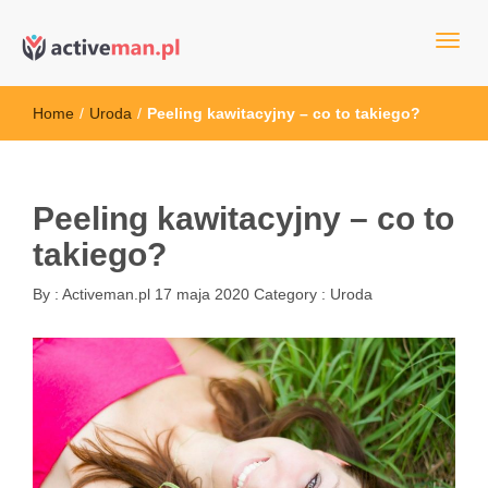
kettler serwis, sklep fitness, crossfit, rowery, sklep ze sprzętem
active man – sprzęt sportowy Wrocła
sportowym
Home
/
Uroda
/
Peeling kawitacyjny – co to takiego?
Peeling kawitacyjny – co to
takiego?
By :
Activeman.pl
17 maja 2020
Category :
Uroda