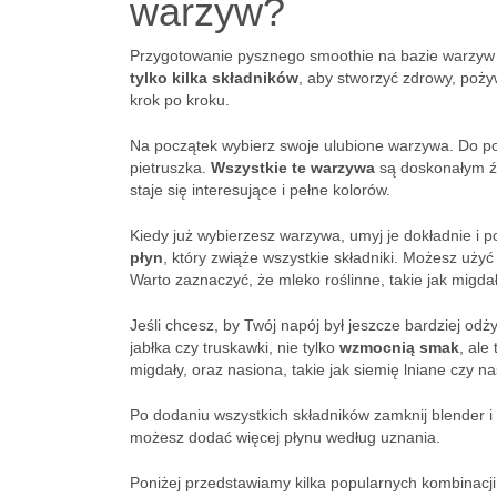
warzyw?
Przygotowanie pysznego smoothie na bazie warzyw t
tylko kilka składników
, aby stworzyć zdrowy, poży
krok po kroku.
Na początek wybierz swoje ulubione warzywa. Do p
pietruszka.
Wszystkie te warzywa
są doskonałym źr
staje się interesujące i pełne kolorów.
Kiedy już wybierzesz warzywa, umyj je dokładnie i p
płyn
, który zwiąże wszystkie składniki. Możesz uży
Warto zaznaczyć, że mleko roślinne, takie jak mig
Jeśli chcesz, by Twój napój był jeszcze bardziej o
jabłka czy truskawki, nie tylko
wzmocnią smak
, ale
migdały, oraz nasiona, takie jak siemię lniane czy n
Po dodaniu wszystkich składników zamknij blender i 
możesz dodać więcej płynu według uznania.
Poniżej przedstawiamy kilka popularnych kombinacji