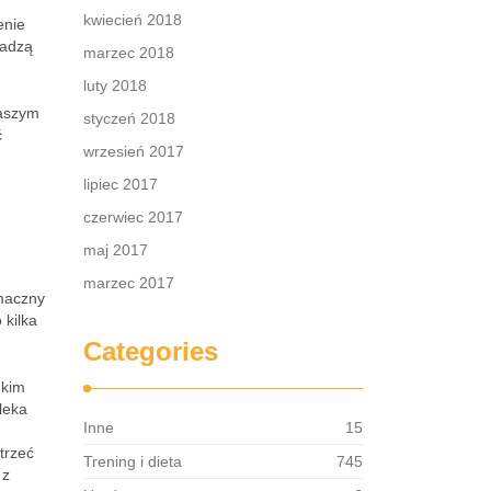
kwiecień 2018
enie
wadzą
marzec 2018
luty 2018
naszym
styczeń 2018
ć
wrzesień 2017
lipiec 2017
czerwiec 2017
maj 2017
marzec 2017
maczny
 kilka
Categories
dkim
leka
Inne
15
trzeć
Trening i dieta
745
 z