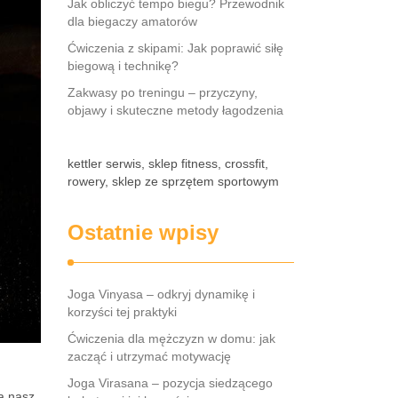
Jak obliczyć tempo biegu? Przewodnik
dla biegaczy amatorów
Ćwiczenia z skipami: Jak poprawić siłę
biegową i technikę?
Zakwasy po treningu – przyczyny,
objawy i skuteczne metody łagodzenia
kettler serwis, sklep fitness, crossfit,
rowery, sklep ze sprzętem sportowym
Ostatnie wpisy
Joga Vinyasa – odkryj dynamikę i
korzyści tej praktyki
Ćwiczenia dla mężczyzn w domu: jak
zacząć i utrzymać motywację
Joga Virasana – pozycja siedzącego
ją nasz