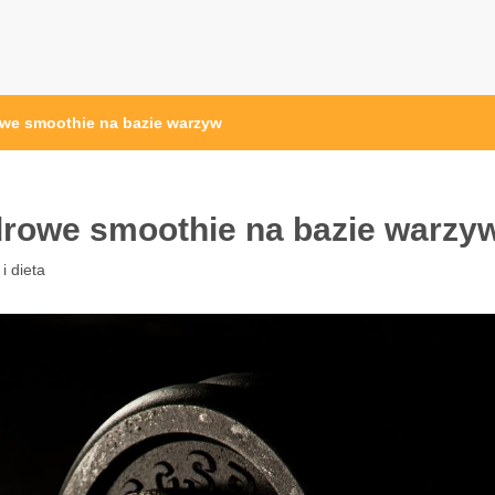
przęt sportowy Wrocław
 ze sprzętem sportowym
owe smoothie na bazie warzyw
zdrowe smoothie na bazie warzy
i dieta