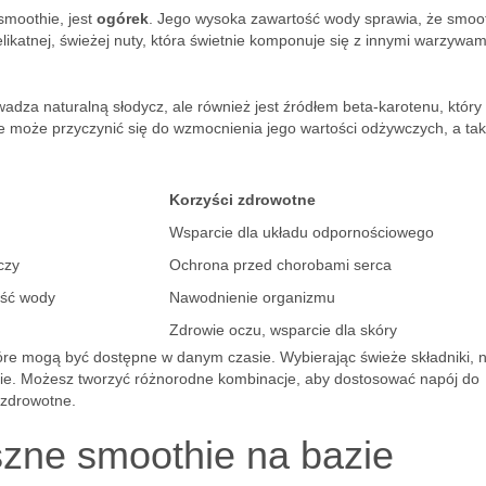
smoothie, jest
ogórek
. Jego wysoka zawartość wody sprawia, że smoo
elikatnej, świeżej nuty, która świetnie komponuje się z innymi warzywami
owadza naturalną słodycz, ale również jest źródłem beta-karotenu, który
 może przyczynić się do wzmocnienia jego wartości odżywczych, a ta
Korzyści zdrowotne
Wsparcie dla układu odpornościowego
czy
Ochrona przed chorobami serca
ość wody
Nawodnienie organizmu
Zdrowie oczu, wsparcie dla skóry
re mogą być dostępne w danym czasie. Wybierając świeże składniki, ni
hie. Możesz tworzyć różnorodne kombinacje, aby dostosować napój do
 zdrowotne.
zne smoothie na bazie