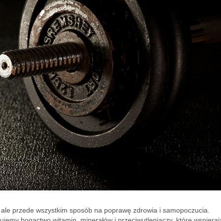
, ale przede wszystkim sposób na poprawę zdrowia i samopoczucia.
kujemy bogactwo witamin, minerałów i przeciwutleniaczy, które wspiera