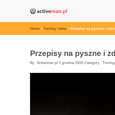
active man – s
kettler serwis, sklep fitness, crossfit, rowery, sklep
Home
/
Trening i dieta
/
Przepisy na pyszne i zdr
Przepisy na pyszne i 
By :
Activeman.pl
2 grudnia 2020
Category :
Trening 