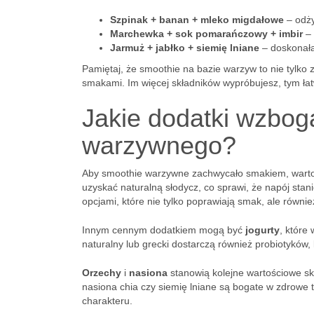
Szpinak + banan + mleko migdałowe
– odży
Marchewka + sok pomarańczowy + imbir
– 
Jarmuż + jabłko + siemię lniane
– doskonała
Pamiętaj, że smoothie na bazie warzyw to nie tylk
smakami. Im więcej składników wypróbujesz, tym łat
Jakie dodatki wzbo
warzywnego?
Aby smoothie warzywne zachwycało smakiem, warto
uzyskać naturalną słodycz, co sprawi, że napój stan
opcjami, które nie tylko poprawiają smak, ale równi
Innym cennym dodatkiem mogą być
jogurty
, które
naturalny lub grecki dostarczą również probiotyków
Orzechy
i
nasiona
stanowią kolejne wartościowe sk
nasiona chia czy siemię lniane są bogate w zdrowe t
charakteru.