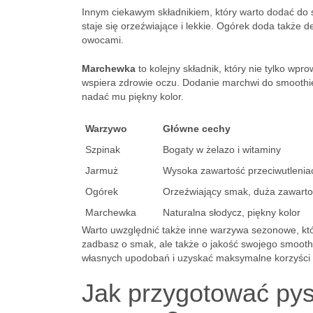
Innym ciekawym składnikiem, który warto dodać do 
staje się orzeźwiające i lekkie. Ogórek doda także d
owocami.
Marchewka
to kolejny składnik, który nie tylko wpr
wspiera zdrowie oczu. Dodanie marchwi do smoothie
nadać mu piękny kolor.
Warzywo
Główne cechy
Szpinak
Bogaty w żelazo i witaminy
Jarmuż
Wysoka zawartość przeciwutlenia
Ogórek
Orzeźwiający smak, duża zawart
Marchewka
Naturalna słodycz, piękny kolor
Warto uwzględnić także inne warzywa sezonowe, któ
zadbasz o smak, ale także o jakość swojego smoot
własnych upodobań i uzyskać maksymalne korzyści
Jak przygotować pys