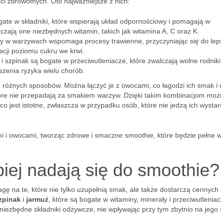
 zdrowotnych. Oto najważniejsze z nich:
ate w składniki, które wspierają układ odpornościowy i pomagają w
czają one niezbędnych witamin, takich jak witamina A, C oraz K.
rty w warzywach wspomaga procesy trawienne, przyczyniając się do le
acji poziomu cukru we krwi.
 i szpinak są bogate w przeciwutleniacze, które zwalczają wolne rodnik
szenia ryzyka wielu chorób.
różnych sposobów. Można łączyć je z owocami, co łagodzi ich smak i 
które nie przepadają za smakiem warzyw. Dzięki takim kombinacjom mo
 co jest istotne, zwłaszcza w przypadku osób, które nie jedzą ich wysta
i owocami, tworząc zdrowe i smaczne smoothie, które będzie pełne w
iej nadają się do smoothie?
ę na te, które nie tylko uzupełnią smak, ale także dostarczą cennych
zpinak
i
jarmuż
, które są bogate w witaminy, minerały i przeciwutleniac
iezbędne składniki odżywcze, nie wpływając przy tym zbytnio na jego