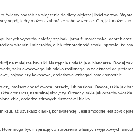
o świetny sposób na włączenie do diety większej ilości warzyw.
Wysta
wny napój, który możesz zabrać ze sobą wszędzie. Oto, jak możesz to 
opularnych wyborów należą: szpinak, jarmuż, marchewka, ogórek oraz
ódłem witamin i minerałów, a ich różnorodność smaku sprawia, że sm
okrój na mniejsze kawałki. Następnie umieść je w blenderze.
Dodaj tak
ć wody, soku owocowego lub mleka roślinnego, w zależności od preferen
dałowe, sojowe czy kokosowe, dodatkowo wzbogaci smak smoothie.
dżywczy, możesz dodać owoce, orzechy lub nasiona. Owoce, takie jak ba
 także dostarczą naturalnej słodyczy. Orzechy, takie jak orzechy włoskie
asiona chia, dodadzą zdrowych tłuszczów i białka.
miksuj, aż uzyskasz gładką konsystencję. Jeśli smoothie jest zbyt gęste
, które mogą być inspiracją do stworzenia własnych wyjątkowych smoot