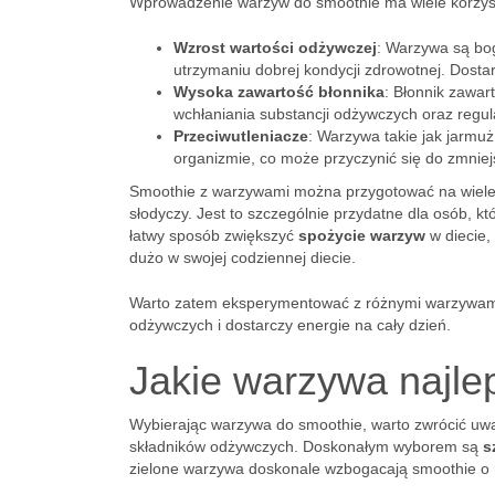
Wprowadzenie warzyw do smoothie ma wiele korzyści
Wzrost wartości odżywczej
: Warzywa są bog
utrzymaniu dobrej kondycji zdrowotnej. Dostar
Wysoka zawartość błonnika
: Błonnik zawa
wchłaniania substancji odżywczych oraz regul
Przeciwutleniacze
: Warzywa takie jak jarmuż
organizmie, co może przyczynić się do zmniej
Smoothie z warzywami można przygotować na wiele 
słodyczy. Jest to szczególnie przydatne dla osób, 
łatwy sposób zwiększyć
spożycie warzyw
w diecie,
dużo w swojej codziennej diecie.
Warto zatem eksperymentować z różnymi warzywami 
odżywczych i dostarczy energie na cały dzień.
Jakie warzywa najlep
Wybierając warzywa do smoothie, warto zwrócić uwag
składników odżywczych. Doskonałym wyborem są
s
zielone warzywa doskonale wzbogacają smoothie o n