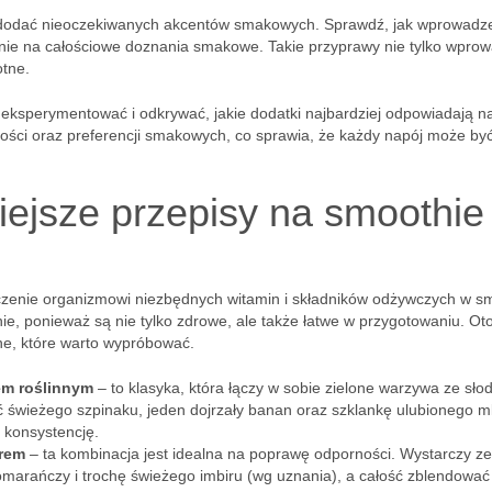
 dodać nieoczekiwanych akcentów smakowych. Sprawdź, jak wprowadz
nie na całościowe doznania smakowe. Takie przyprawy nie tylko wpro
otne.
o eksperymentować i odkrywać, jakie dodatki najbardziej odpowiadają 
ości oraz preferencji smakowych, co sprawia, że każdy napój może by
iejsze przepisy na smoothie
zenie organizmowi niezbędnych witamin i składników odżywczych w s
e, ponieważ są nie tylko zdrowe, ale także łatwe w przygotowaniu. Oto
ne, które warto wypróbować.
em roślinnym
– to klasyka, która łączy w sobie zielone warzywa ze sło
świeżego szpinaku, jeden dojrzały banan oraz szklankę ulubionego m
 konsystencję.
irem
– ta kombinacja jest idealna na poprawę odporności. Wystarczy ze
marańczy i trochę świeżego imbiru (wg uznania), a całość zblendować