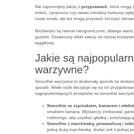
Nie zapomnijmy także o
przyprawach
, które mogą
imbiru, cynamonu czy nawet odrobiny kurkumy wpły
nowe smaki, ale też mogą przynieść korzyści zdrow
Możliwości są niemal nieograniczone, dlatego wart
gustom. Ostateczny efekt zależy od naszej kreatywn
wyjątkowy.
Jakie są najpopularn
warzywne?
Smoothie warzywne to doskonały sposób na dostarc
sposób. Wiele osób decyduje się na ich przygotowani
najpopularniejszych przepisów na smoothie warzyw
Smoothie ze szpinakiem, bananem i mleki
smakiem banana. Wystarczy zmiksować garść 
roślinnego, aby uzyskać gładką i orzeźwiającą
Smoothie z marchewką, pomarańczą i imb
jedną dużą marchewkę, dodać sok z jednej po