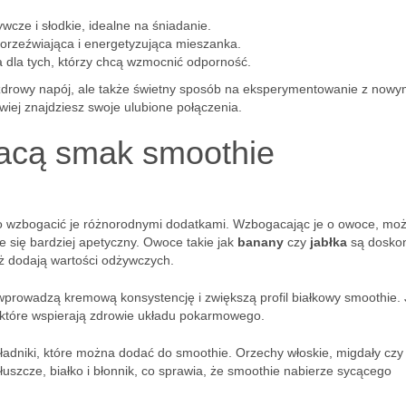
wcze i słodkie, idealne na śniadanie.
orzeźwiająca i energetyzująca mieszanka.
 dla tych, którzy chcą wzmocnić odporność.
o zdrowy napój, ale także świetny sposób na eksperymentowanie z nowy
wiej znajdziesz swoje ulubione połączenia.
gacą smak smoothie
 wzbogacić je różnorodnymi dodatkami. Wzbogacając je o owoce, mo
ie się bardziej apetyczny. Owoce takie jak
banany
czy
jabłka
są dosko
eż dodają wartości odżywczych.
 wprowadzą kremową konsystencję i zwiększą profil białkowy smoothie. 
, które wspierają zdrowie układu pokarmowego.
ładniki, które można dodać do smoothie. Orzechy włoskie, migdały czy
łuszcze, białko i błonnik, co sprawia, że smoothie nabierze sycącego