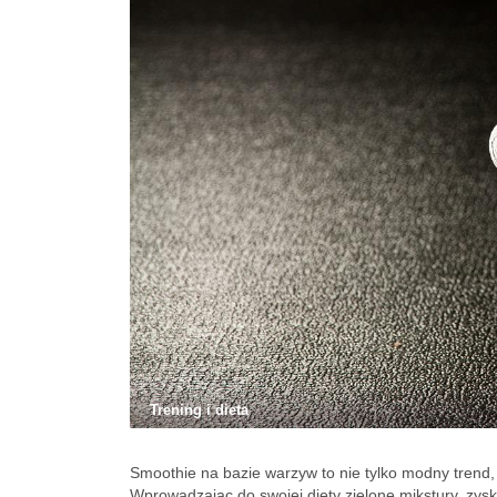
Trening i dieta
Smoothie na bazie warzyw to nie tylko modny trend
Wprowadzając do swojej diety zielone mikstury, zys