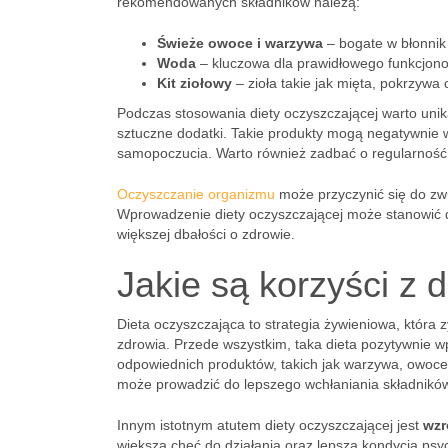
rekomendowanych składników należą:
Świeże owoce i warzywa
– bogate w błonnik
Woda
– kluczowa dla prawidłowego funkcjono
Kit ziołowy
– zioła takie jak mięta, pokrzywa
Podczas stosowania diety oczyszczającej warto uni
sztuczne dodatki. Takie produkty mogą negatywnie w
samopoczucia. Warto również zadbać o regularność 
Oczyszczanie organizmu
może przyczynić się do zwi
Wprowadzenie diety oczyszczającej może stanowić d
większej dbałości o zdrowie.
Jakie są korzyści z 
Dieta oczyszczająca to strategia żywieniowa, która 
zdrowia. Przede wszystkim, taka dieta pozytywnie 
odpowiednich produktów, takich jak warzywa, owoce 
może prowadzić do lepszego wchłaniania składnikó
Innym istotnym atutem diety oczyszczającej jest
wzr
większa chęć do działania oraz lepsza kondycja ps