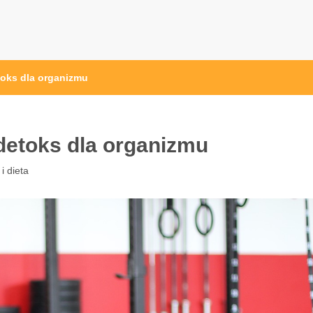
przęt sportowy Wrocław
 ze sprzętem sportowym
toks dla organizmu
detoks dla organizmu
i dieta