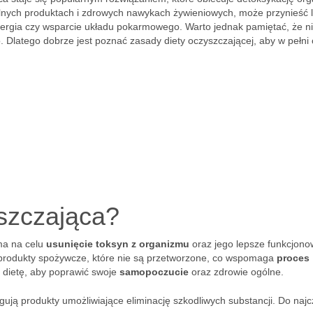
lnych produktach i zdrowych nawykach żywieniowych, może przynieść l
 energia czy wsparcie układu pokarmowego. Warto jednak pamiętać, że n
 Dlatego dobrze jest poznać zasady diety oczyszczającej, aby w pełni 
yszczająca?
 ma na celu
usunięcie toksyn z organizmu
oraz jego lepsze funkcjono
 produkty spożywcze, które nie są przetworzone, co wspomaga
proces
u dietę, aby poprawić swoje
samopoczucie
oraz zdrowie ogólne.
ują produkty umożliwiające eliminację szkodliwych substancji. Do najc