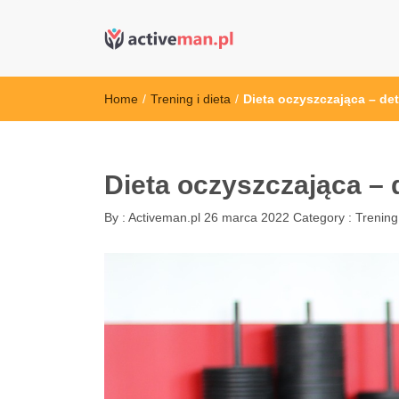
active man – s
kettler serwis, sklep fitness, crossfit, rowery, sklep
Home
/
Trening i dieta
/
Dieta oczyszczająca – de
Dieta oczyszczająca – 
By :
Activeman.pl
26 marca 2022
Category :
Trening 