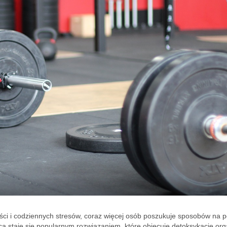
ści i codziennych stresów, coraz więcej osób poszukuje sposobów na 
ca staje się popularnym rozwiązaniem, które obiecuje detoksykację or