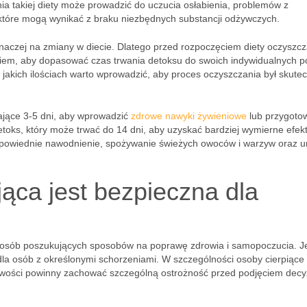
ia takiej diety może prowadzić do uczucia osłabienia, problemów z
które mogą wynikać z braku niezbędnych substancji odżywczych.
inaczej na zmiany w diecie. Dlatego przed rozpoczęciem diety oczyszcz
ykiem, aby dopasować czas trwania detoksu do swoich indywidualnych p
jakich ilościach warto wprowadzić, aby proces oczyszczania był skutec
wające 3-5 dni, aby wprowadzić
zdrowe nawyki żywieniowe
lub przygoto
etoks, który może trwać do 14 dni, aby uzyskać bardziej wymierne efekt
dpowiednie nawodnienie, spożywanie świeżych owoców i warzyw oraz u
ąca jest bezpieczna dla
d osób poszukujących sposobów na poprawę zdrowia i samopoczucia. 
dla osób z określonymi schorzeniami. W szczególności osoby cierpiące
wości powinny zachować szczególną ostrożność przed podjęciem decyz