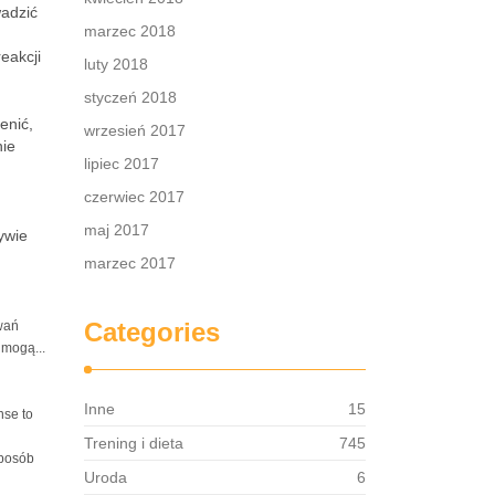
wadzić
marzec 2018
eakcji
luty 2018
styczeń 2018
enić,
wrzesień 2017
nie
lipiec 2017
czerwiec 2017
maj 2017
ywie
marzec 2017
Categories
wań
 mogą...
Inne
15
nse to
Trening i dieta
745
sposób
Uroda
6