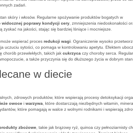
iennych zadań.
stan skóry i włosów. Regularne spożywanie produktów bogatych w
o
widocznej poprawy kondycji cery
, zmniejszenia niedoskonałości o
yskać na jakości, stając się bardziej lśniące i mocniejsze.
a może wspierać proces
redukcji wagi
. Ograniczenie wysoko przetwor
yja uczuciu sytości, co pomaga w kontrolowaniu apetytu. Efektem ubo
ę chorób przewlekłych, takich jak
cukrzyca
czy choroby serca. Regula
mopoczucie, a także przyczynia się do dłuższego życia w dobrym stan
lecane w diecie
alnych, zdrowych produktów, które wspierają procesy detoksykacji org
ieże owoce
i
warzywa
, które dostarczają niezbędnych witamin, miner
ydantów, które pomagają w walce z wolnymi rodnikami i wspierają zdr
 produkty zbożowe
, takie jak brązowy ryż, quinoa czy pełnoziarnisty ch