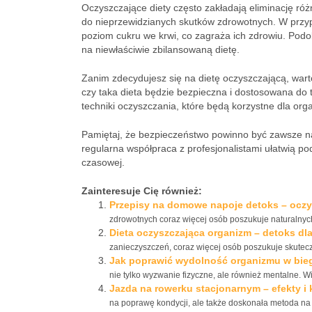
Oczyszczające diety często zakładają eliminację ró
do nieprzewidzianych skutków zdrowotnych. W przyp
poziom cukru we krwi, co zagraża ich zdrowiu. Po
na niewłaściwie zbilansowaną dietę.
Zanim zdecydujesz się na dietę oczyszczającą, wart
czy taka dieta będzie bezpieczna i dostosowana do 
techniki oczyszczania, które będą korzystne dla or
Pamiętaj, że bezpieczeństwo powinno być zawsze na
regularna współpraca z profesjonalistami ułatwią po
czasowej.
Zainteresuje Cię również:
Przepisy na domowe napoje detoks – oczy
zdrowotnych coraz więcej osób poszukuje naturalnych
Dieta oczyszczająca organizm – detoks dla
zanieczyszczeń, coraz więcej osób poszukuje skutec
Jak poprawić wydolność organizmu w biega
nie tylko wyzwanie fizyczne, ale również mentalne. W
Jazda na rowerku stacjonarnym – efekty i 
na poprawę kondycji, ale także doskonała metoda na 