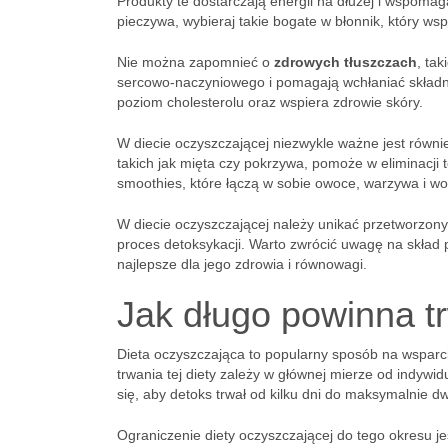
Produkty te dostarczają energii na dłużej i wspoma
pieczywa, wybieraj takie bogate w błonnik, który ws
Nie można zapomnieć o
zdrowych tłuszczach
, ta
sercowo-naczyniowego i pomagają wchłaniać składn
poziom cholesterolu oraz wspiera zdrowie skóry.
W diecie oczyszczającej niezwykle ważne jest równ
takich jak mięta czy pokrzywa, pomoże w eliminacj
smoothies, które łączą w sobie owoce, warzywa i 
W diecie oczyszczającej należy unikać przetworzony
proces detoksykacji. Warto zwrócić uwagę na skład 
najlepsze dla jego zdrowia i równowagi.
Jak długo powinna t
Dieta oczyszczająca to popularny sposób na wspar
trwania tej diety zależy w głównej mierze od indyw
się, aby detoks trwał od kilku dni do maksymalnie d
Ograniczenie diety oczyszczającej do tego okresu j