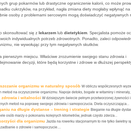
żnych grup pokarmów lub drastyczne ograniczenie kalorii, co może pro
adku cukrzyków, na przykład, nagła zmiana diety mogłaby wpłynąć na
dobnie osoby z problemami sercowymi mogą doświadczyć negatywnych r
o skonsultować się z
lekarzem
lub
dietetykiem
. Specjalista pomoże oc
twoich indywidualnych potrzeb zdrowotnych. Ponadto, zaleci odpowied
ganizmu, nie wywołując przy tym negatywnych skutków.
 pierwszym miejscu. Właściwe zrozumienie swojego stanu zdrowia i
dejmowanie decyzji, które będą korzystne i zdrowe w dłuższej perspekt
szczanie organizmu w naturalny sposób
W obliczu współczesnych wyz
 metod na oczyszczenie organizmu. Napoje detoks, bogate w witaminy i minerały,
 zdrowia i witalności
W dzisiejszym świecie pełnym przetworzonej żywności i
znych metod na poprawę swojego zdrowia i samopoczucia. Dieta oczyszczająca...
niu na długie dystanse – trening i strategie
Bieganie na długie dysta
iele osób marzy o pokonaniu kolejnych kilometrów, jednak często zderza...
korzyści dla organizmu
Jazda na rowerku stacjonarnym to nie tylko świetny 
zadbanie o zdrowie i samopoczucie....