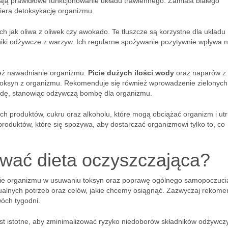
gają prawidłowe funkcjonowanie układu trawiennego. Zamiast białego
piera detoksykację organizmu.
kich jak oliwa z oliwek czy awokado. Te tłuszcze są korzystne dla układu
iki odżywcze z warzyw. Ich regularne spożywanie pozytywnie wpływa 
ież nawadnianie organizmu.
Picie dużych ilości wody
oraz naparów z z
i toksyn z organizmu. Rekomenduje się również wprowadzenie zielonych
wodę, stanowiąc odżywczą bombę dla organizmu.
ch produktów, cukru oraz alkoholu, które mogą obciążać organizm i ut
produktów, które się spożywa, aby dostarczać organizmowi tylko to, co
rwać dieta oczyszczająca?
cie organizmu w usuwaniu toksyn oraz poprawę ogólnego samopoczuci
idualnych potrzeb oraz celów, jakie chcemy osiągnąć. Zazwyczaj rekome
wóch tygodni.
est istotne, aby zminimalizować ryzyko niedoborów składników odżywcz