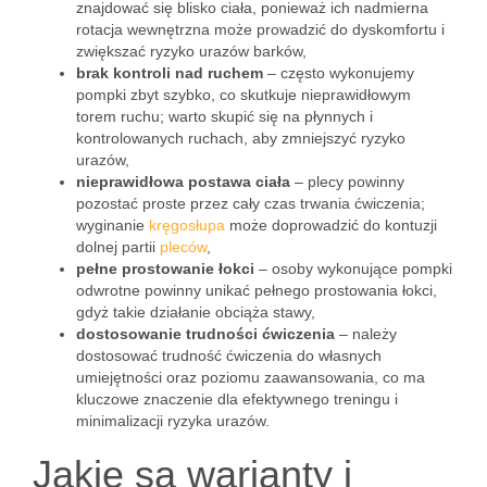
znajdować się blisko ciała, ponieważ ich nadmierna
rotacja wewnętrzna może prowadzić do dyskomfortu i
zwiększać ryzyko urazów barków,
brak kontroli nad ruchem
– często wykonujemy
pompki zbyt szybko, co skutkuje nieprawidłowym
torem ruchu; warto skupić się na płynnych i
kontrolowanych ruchach, aby zmniejszyć ryzyko
urazów,
nieprawidłowa postawa ciała
– plecy powinny
pozostać proste przez cały czas trwania ćwiczenia;
wyginanie
kręgosłupa
może doprowadzić do kontuzji
dolnej partii
pleców
,
pełne prostowanie łokci
– osoby wykonujące pompki
odwrotne powinny unikać pełnego prostowania łokci,
gdyż takie działanie obciąża stawy,
dostosowanie trudności ćwiczenia
– należy
dostosować trudność ćwiczenia do własnych
umiejętności oraz poziomu zaawansowania, co ma
kluczowe znaczenie dla efektywnego treningu i
minimalizacji ryzyka urazów.
Jakie są warianty i