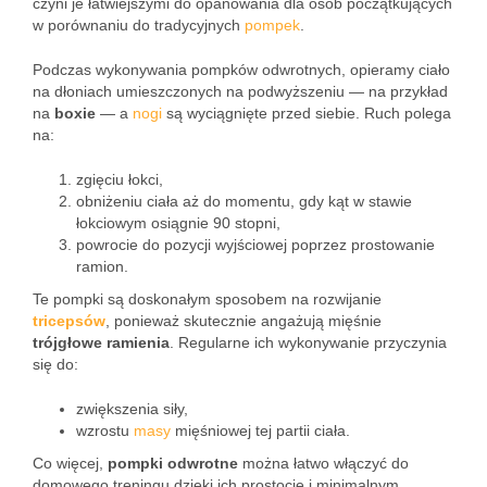
czyni je łatwiejszymi do opanowania dla osób początkujących
w porównaniu do tradycyjnych
pompek
.
Podczas wykonywania pompków odwrotnych, opieramy ciało
na dłoniach umieszczonych na podwyższeniu — na przykład
na
boxie
— a
nogi
są wyciągnięte przed siebie. Ruch polega
na:
zgięciu łokci,
obniżeniu ciała aż do momentu, gdy kąt w stawie
łokciowym osiągnie 90 stopni,
powrocie do pozycji wyjściowej poprzez prostowanie
ramion.
Te pompki są doskonałym sposobem na rozwijanie
tricepsów
, ponieważ skutecznie angażują mięśnie
trójgłowe ramienia
. Regularne ich wykonywanie przyczynia
się do:
zwiększenia siły,
wzrostu
masy
mięśniowej tej partii ciała.
Co więcej,
pompki odwrotne
można łatwo włączyć do
domowego treningu dzięki ich prostocie i minimalnym