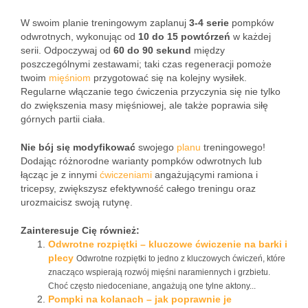
W swoim planie treningowym zaplanuj
3-4 serie
pompków
odwrotnych, wykonując od
10 do 15 powtórzeń
w każdej
serii. Odpoczywaj od
60 do 90 sekund
między
poszczególnymi zestawami; taki czas regeneracji pomoże
twoim
mięśniom
przygotować się na kolejny wysiłek.
Regularne włączanie tego ćwiczenia przyczynia się nie tylko
do zwiększenia masy mięśniowej, ale także poprawia siłę
górnych partii ciała.
Nie bój się modyfikować
swojego
planu
treningowego!
Dodając różnorodne warianty pompków odwrotnych lub
łącząc je z innymi
ćwiczeniami
angażującymi ramiona i
tricepsy, zwiększysz efektywność całego treningu oraz
urozmaicisz swoją rutynę.
Zainteresuje Cię również:
Odwrotne rozpiętki – kluczowe ćwiczenie na barki i
plecy
Odwrotne rozpiętki to jedno z kluczowych ćwiczeń, które
znacząco wspierają rozwój mięśni naramiennych i grzbietu.
Choć często niedoceniane, angażują one tylne aktony...
Pompki na kolanach – jak poprawnie je