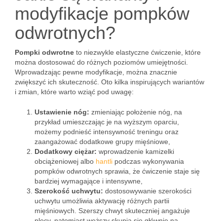
modyfikacje pompków
odwrotnych?
Pompki odwrotne
to niezwykle elastyczne ćwiczenie, które
można dostosować do różnych poziomów umiejętności.
Wprowadzając pewne modyfikacje, można znacznie
zwiększyć ich skuteczność. Oto kilka inspirujących wariantów
i zmian, które warto wziąć pod uwagę:
Ustawienie nóg:
zmieniając położenie nóg, na
przykład umieszczając je na wyższym oparciu,
możemy podnieść intensywność treningu oraz
zaangażować dodatkowe grupy mięśniowe,
Dodatkowy ciężar:
wprowadzenie kamizelki
obciążeniowej albo
hantli
podczas wykonywania
pompków odwrotnych sprawia, że ćwiczenie staje się
bardziej wymagające i intensywne,
Szerokość uchwytu:
dostosowywanie szerokości
uchwytu umożliwia aktywację różnych partii
mięśniowych. Szerszy chwyt skuteczniej angażuje
plecy, natomiast węższy skupia się głównie na