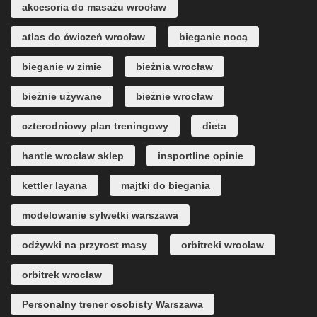
akcesoria do masażu wrocław
atlas do ćwiczeń wrocław
bieganie nocą
bieganie w zimie
bieżnia wrocław
bieżnie używane
bieżnie wrocław
czterodniowy plan treningowy
dieta
hantle wrocław sklep
insportline opinie
kettler layana
majtki do biegania
modelowanie sylwetki warszawa
odżywki na przyrost masy
orbitreki wrocław
orbitrek wrocław
Personalny trener osobisty Warszawa