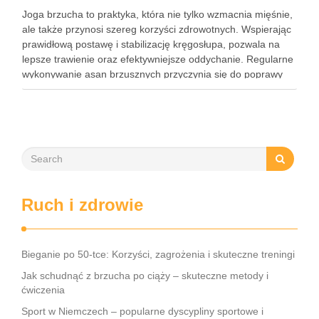
Joga brzucha to praktyka, która nie tylko wzmacnia mięśnie,
ale także przynosi szereg korzyści zdrowotnych. Wspierając
prawidłową postawę i stabilizację kręgosłupa, pozwala na
lepsze trawienie oraz efektywniejsze oddychanie. Regularne
wykonywanie asan brzusznych przyczynia się do poprawy
elastyczności i równowagi, a także staje się kluczem do
wzmocnienia centrum ciała. W dzisiejszym …
Ruch i zdrowie
Bieganie po 50-tce: Korzyści, zagrożenia i skuteczne treningi
Jak schudnąć z brzucha po ciąży – skuteczne metody i
ćwiczenia
Sport w Niemczech – popularne dyscypliny sportowe i