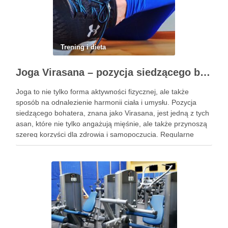
Trening i dieta
Joga Virasana – pozycja siedzącego bohatera i jej korzyści
Joga to nie tylko forma aktywności fizycznej, ale także
sposób na odnalezienie harmonii ciała i umysłu. Pozycja
siedzącego bohatera, znana jako Virasana, jest jedną z tych
asan, które nie tylko angażują mięśnie, ale także przynoszą
szereg korzyści dla zdrowia i samopoczucia. Regularne
praktykowanie tej pozycji może poprawić elastyczność
stawów, zmniejszyć …