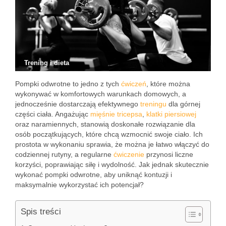
Trening i dieta
Pompki odwrotne to jedno z tych
ćwiczeń
, które można
wykonywać w komfortowych warunkach domowych, a
jednocześnie dostarczają efektywnego
treningu
dla górnej
części ciała. Angażując
mięśnie
tricepsa
,
klatki piersiowej
oraz naramiennych, stanowią doskonałe rozwiązanie dla
osób początkujących, które chcą wzmocnić swoje ciało. Ich
prostota w wykonaniu sprawia, że można je łatwo włączyć do
codziennej rutyny, a regularne
ćwiczenie
przynosi liczne
korzyści, poprawiając siłę i wydolność. Jak jednak skutecznie
wykonać pompki odwrotne, aby uniknąć kontuzji i
maksymalnie wykorzystać ich potencjał?
Spis treści