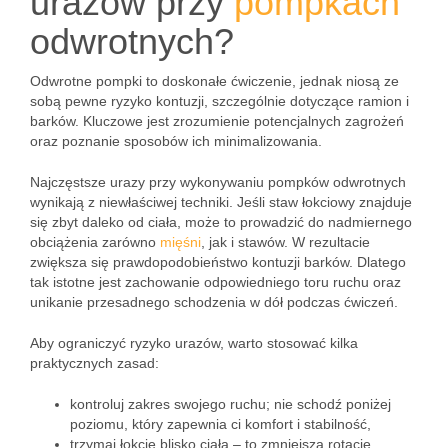
urazów przy
pompkach
odwrotnych?
Odwrotne pompki to doskonałe ćwiczenie, jednak niosą ze
sobą pewne ryzyko kontuzji, szczególnie dotyczące ramion i
barków. Kluczowe jest zrozumienie potencjalnych zagrożeń
oraz poznanie sposobów ich minimalizowania.
Najczęstsze urazy przy wykonywaniu pompków odwrotnych
wynikają z niewłaściwej techniki. Jeśli staw łokciowy znajduje
się zbyt daleko od ciała, może to prowadzić do nadmiernego
obciążenia zarówno
mięśni
, jak i stawów. W rezultacie
zwiększa się prawdopodobieństwo kontuzji barków. Dlatego
tak istotne jest zachowanie odpowiedniego toru ruchu oraz
unikanie przesadnego schodzenia w dół podczas ćwiczeń.
Aby ograniczyć ryzyko urazów, warto stosować kilka
praktycznych zasad:
kontroluj zakres swojego ruchu; nie schodź poniżej
poziomu, który zapewnia ci komfort i stabilność,
trzymaj łokcie blisko ciała – to zmniejsza rotację