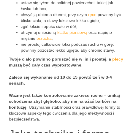
ustaw się tyłem do solidnej powierzchni, takiej jak
ławka lub box,
chwyć ją obiema dłońmi, przy czym
ręce
powinny być
blisko ciała, a stawy łokciowe lekko ugięte,
zgiń łokcie i opuść ciało w dół,
utrzymuj uniesioną
klatkę piersiową
oraz napięte
mięśnie
brzucha
,
nie prostuj całkowicie łokci podczas ruchu w górę;
powinny pozostać lekko ugięte, aby chronić stawy.
Twoje ciało powinno poruszać się w linii prostej, a
plecy
muszą być cały czas wyprostowane.
Zaleca się wykonanie od 10 do 15 powtórzeń w 3-4
seriach.
Ważne jest także kontrolowanie zakresu ruchu – unikaj
schodzenia zbyt głęboko, aby nie narażać barków na
kontuzję.
Utrzymanie stabilności oraz prawidłowej formy to
kluczowe aspekty tego ćwiczenia dla jego efektywności i
bezpieczeństwa.