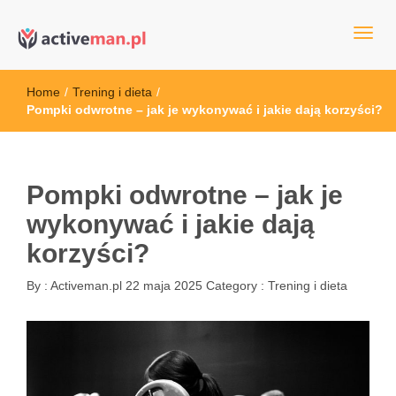
kettler serwis, sklep fitness, crossfit, rowery, sklep ze sprzętem
active man – sprzęt sportowy Wrocła
sportowym
Home
/
Trening i dieta
/
Pompki odwrotne – jak je wykonywać i jakie dają korzyści?
Pompki odwrotne – jak je
wykonywać i jakie dają
korzyści?
By :
Activeman.pl
22 maja 2025
Category :
Trening i dieta