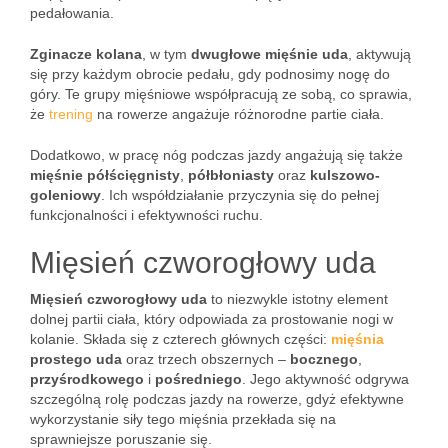
pedałowania.
Zginacze kolana
, w tym
dwugłowe mięśnie uda
, aktywują
się przy każdym obrocie pedału, gdy podnosimy nogę do
góry. Te grupy mięśniowe współpracują ze sobą, co sprawia,
że
trening
na rowerze angażuje różnorodne partie ciała.
Dodatkowo, w pracę nóg podczas jazdy angażują się także
mięśnie półścięgnisty
,
półbłoniasty
oraz
kulszowo-
goleniowy
. Ich współdziałanie przyczynia się do pełnej
funkcjonalności i efektywności ruchu.
Mięsień czworogłowy uda
Mięsień czworogłowy uda
to niezwykle istotny element
dolnej partii ciała, który odpowiada za prostowanie nogi w
kolanie. Składa się z czterech głównych części:
mięśnia
prostego uda
oraz trzech obszernych –
bocznego
,
przyśrodkowego
i
pośredniego
. Jego aktywność odgrywa
szczególną rolę podczas jazdy na rowerze, gdyż efektywne
wykorzystanie siły tego mięśnia przekłada się na
sprawniejsze poruszanie się.