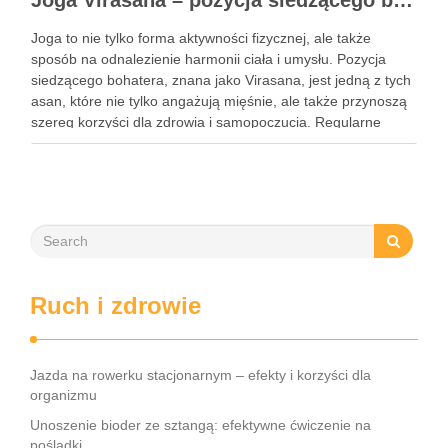
Joga Virasana – pozycja siedzącego bohatera i jej korzyści
Joga to nie tylko forma aktywności fizycznej, ale także
sposób na odnalezienie harmonii ciała i umysłu. Pozycja
siedzącego bohatera, znana jako Virasana, jest jedną z tych
asan, które nie tylko angażują mięśnie, ale także przynoszą
szereg korzyści dla zdrowia i samopoczucia. Regularne
praktykowanie tej pozycji może poprawić elastyczność
stawów, zmniejszyć …
Ruch i zdrowie
Jazda na rowerku stacjonarnym – efekty i korzyści dla
organizmu
Unoszenie bioder ze sztangą: efektywne ćwiczenie na
pośladki