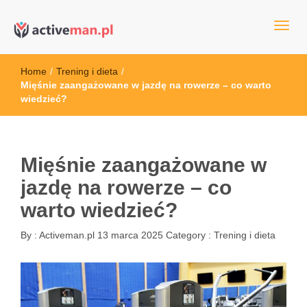
kettler serwis, sklep fitness, crossfit, rowery, sklep ze sprzętem
active man – sprzęt sportowy Wrocła
sportowym
Home
/
Trening i dieta
/
Mięśnie zaangażowane w jazdę na rowerze – co warto
wiedzieć?
Mięśnie zaangażowane w
jazdę na rowerze – co
warto wiedzieć?
By :
Activeman.pl
13 marca 2025
Category :
Trening i dieta