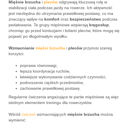
Mięśnie brzucha
i
pleców
odgrywają kluczową rolę w
stabilizacji ciała podczas jazdy na rowerze. Ich aktywność
jest niezbędna do utrzymania prawidłowej postawy, co ma
znaczący wpływ na
komfort
oraz
bezpieczeństwo
podczas
pedałowania. Te grupy mięśniowe wspierają
kręgosłup
,
chroniąc go przed kontuzjami i bólami pleców, które mogą się
pojawić po długotrwałym wysiłku.
Wzmacnianie
mięśni brzucha
i
pleców
przynosi szereg
korzyści:
poprawa równowagi,
lepsza koordynacja ruchów,
łatwiejsze wykonywanie codziennych czynności,
podnoszenie ciężkich przedmiotów,
zachowanie prawidłowej postawy.
Regularne ćwiczenia angażujące te partie mięśniowe są więc
istotnym elementem treningu dla rowerzystów.
Wśród
ćwiczeń
wzmacniających
mięśnie brzucha
można
wymienić: