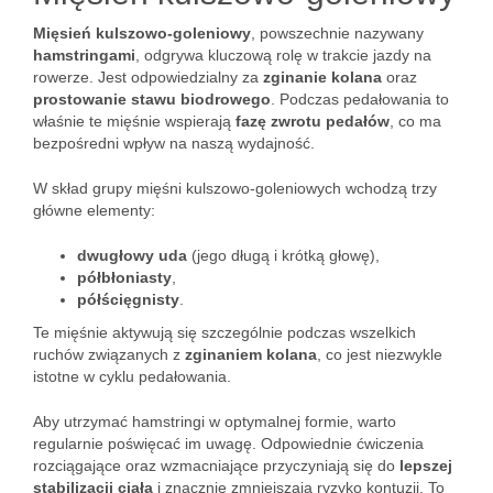
Mięsień kulszowo-goleniowy
, powszechnie nazywany
hamstringami
, odgrywa kluczową rolę w trakcie jazdy na
rowerze. Jest odpowiedzialny za
zginanie kolana
oraz
prostowanie stawu biodrowego
. Podczas pedałowania to
właśnie te mięśnie wspierają
fazę zwrotu pedałów
, co ma
bezpośredni wpływ na naszą wydajność.
W skład grupy mięśni kulszowo-goleniowych wchodzą trzy
główne elementy:
dwugłowy uda
(jego długą i krótką głowę),
półbłoniasty
,
półścięgnisty
.
Te mięśnie aktywują się szczególnie podczas wszelkich
ruchów związanych z
zginaniem kolana
, co jest niezwykle
istotne w cyklu pedałowania.
Aby utrzymać hamstringi w optymalnej formie, warto
regularnie poświęcać im uwagę. Odpowiednie ćwiczenia
rozciągające oraz wzmacniające przyczyniają się do
lepszej
stabilizacji ciała
i znacznie zmniejszają ryzyko kontuzji. To