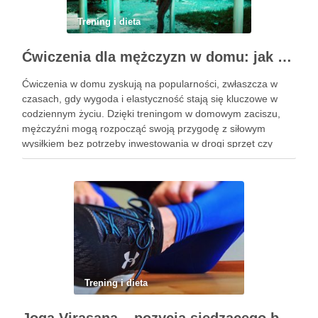
Trening i dieta
Ćwiczenia dla mężczyzn w domu: jak zacząć i utrzymać motywację
Ćwiczenia w domu zyskują na popularności, zwłaszcza w
czasach, gdy wygoda i elastyczność stają się kluczowe w
codziennym życiu. Dzięki treningom w domowym zaciszu,
mężczyźni mogą rozpocząć swoją przygodę z siłowym
wysiłkiem bez potrzeby inwestowania w drogi sprzęt czy
dojazdy do siłowni. Regularne ćwiczenia, które można
wykonać z wykorzystaniem masy …
Trening i dieta