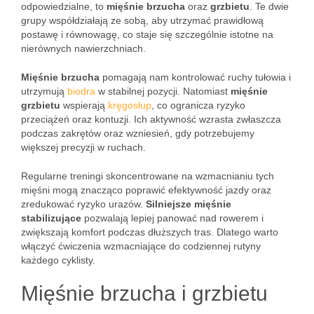
odpowiedzialne, to
mięśnie brzucha
oraz
grzbietu
. Te dwie
grupy współdziałają ze sobą, aby utrzymać prawidłową
postawę i równowagę, co staje się szczególnie istotne na
nierównych nawierzchniach.
Mięśnie brzucha
pomagają nam kontrolować ruchy tułowia i
utrzymują
biodra
w stabilnej pozycji. Natomiast
mięśnie
grzbietu
wspierają
kręgosłup
, co ogranicza ryzyko
przeciążeń oraz kontuzji. Ich aktywność wzrasta zwłaszcza
podczas zakrętów oraz wzniesień, gdy potrzebujemy
większej precyzji w ruchach.
Regularne treningi skoncentrowane na wzmacnianiu tych
mięśni mogą znacząco poprawić efektywność jazdy oraz
zredukować ryzyko urazów.
Silniejsze mięśnie
stabilizujące
pozwalają lepiej panować nad rowerem i
zwiększają komfort podczas dłuższych tras. Dlatego warto
włączyć ćwiczenia wzmacniające do codziennej rutyny
każdego cyklisty.
Mięśnie brzucha i grzbietu