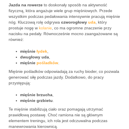
Jazda na rowerze
to doskonały sposób na aktywność
fizyczną, która angażuje wiele grup mięśniowych. Przede
wszystkim podczas pedałowania intensywnie pracują mięśnie
nóg. Kluczową rolę odgrywa
czworogłowy
uda
, który
prostuje nogę w
kolanie
, co ma ogromne znaczenie przy
nacisku na pedały. Równocześnie mocno zaangażowane są
również:
mięśnie
łydek
,
dwugłowy uda
,
mięśnie
pośladków
.
Mięśnie pośladków odpowiadają za ruchy bioder, co pozwala
generować siłę podczas jazdy. Dodatkowo, do pracy
przystępują:
mięśnie brzucha
,
mięśnie grzbietu
.
Te mięśnie stabilizują ciało oraz pomagają utrzymać
prawidłową postawę. Choć ramiona nie są głównym
elementem treningu, ich rola jest odczuwalna podczas
manewrowania kierownicą.