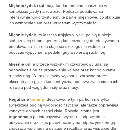
Mięśnie łydek
i
ud
mają fundamentalne znaczenie w
kontekście jazdy na rowerze. Podczas pedałowania
intensywnie wykorzystujemy te partie mięśniowe, co skutkuje
ich wzmocnieniem oraz wzrostem wytrzymałości.
Mięśnie łydek
, zwłaszcza trójgłowy łydki, pełnią funkcję
stabilizującą stopę i generują konieczną siłę do efektywnego
pedałowania. Ich rola staje się szczególnie widoczna
podczas wypychania pedału, gdy wspierają ruch nóg.
Mięśnie ud
, a przede wszystkim czworogłowy uda, są
odpowiedzialne za prostowanie kolana oraz kontrolowanie
ruchów nóg. W trakcie jazdy wykonują zarówno pracę
ekscentryczną, jak i koncentryczną, co przyczynia się do ich
rozwoju pod względem siły oraz masy.
Regularne
treningi
dedykowane tym partiom nie tylko
zwiększają ogólną wydolność fizyczną, ale także poprawiają
kondycję dolnych części ciała. Równie istotna jest
regeneracja
po intensywnym wysiłku – odpowiednie
odżywianie oraz czas przeznaczony na odpoczynek mogą
znacząco wpłynąć na osiągane rezultaty oraz wsparcie dla