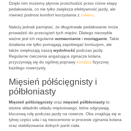
Dzięki nim możemy płynnie przechodzić przez różne etapy
pedałowania, co nie tylko zwiększa efektywność jazdy, ale
również podnosi komfort korzystania z
roweru
.
Należy jednak pamiętać, że długotrwałe pedałowanie może
prowadzić do przeciążeń tych mięśni. Dlatego niezwykle
ważne jest ich regularne
wzmacnianie
i
rozciąganie
. Takie
działania nie tylko pomagają zapobiegać kontuzjom, ale
także zwiększają naszą
wydolność
podczas jazdy.
Regularne ćwiczenia angażujące zginacze kolana
przyczyniają się do ogólnej poprawy
kondycji
fizycznej
każdego rowerzysty.
Mięsień półścięgnisty i
półbłoniasty
Mięsień półścięgnisty
oraz
mięsień półbłoniasty
to
istotne składniki układu mięśniowego, które odgrywają
kluczową rolę podczas jazdy na rowerze. Oba znajdują się w
tylnej części uda i są nieocenione w procesie zginania kolana
oraz stabilizowania dolnych partii ciała.