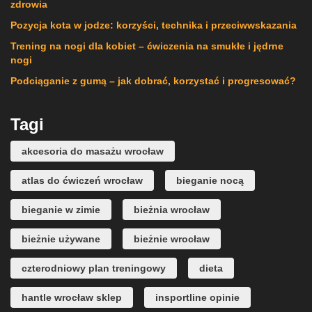
zdrowia
Pozycja kota w jodze: korzyści, technika i przeciwwskazania
Trening na nogi dla kobiet – ćwiczenia na smukłe i jędrne
nogi
Podciąganie z gumą – jak dobrać, korzystać i progresować?
Tagi
akcesoria do masażu wrocław
atlas do ćwiczeń wrocław
bieganie nocą
bieganie w zimie
bieżnia wrocław
bieżnie używane
bieżnie wrocław
czterodniowy plan treningowy
dieta
hantle wrocław sklep
insportline opinie