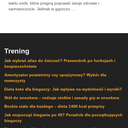
wielu osób, które pragną poprawić swoje zdrowie i
samopoczucie. Jednak w gąszczu …
Trening
Jak wybrać atlas do ćwiczeń? Przewodnik po funkcjach i
bezpieczeństwie
Amortyzator powietrzny czy sprężynowy? Wybór dla
rowerzysty
Dieta keto dla biegaczy: Jak wpływa na wydolność i wyniki?
Stół do snookera – rodzaje stołów i zasady gry w snookera
Boskie ciało dla każdego – dieta 1400 kcal przepisy
Jak rozpocząć bieganie po 40? Poradnik dla początkujących
biegaczy