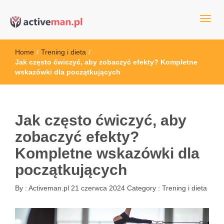
kettler serwis, sklep fitness, crossfit, rowery, sklep ze sprzętem
active man – sprzęt sportowy Wrocła
sportowym
Home
/
Trening i dieta
/
Jak często ćwiczyć, aby zobaczyć efekty? Kompletne
wskazówki dla początkujących
Jak często ćwiczyć, aby
zobaczyć efekty?
Kompletne wskazówki dla
początkujących
By :
Activeman.pl
21 czerwca 2024
Category :
Trening i dieta