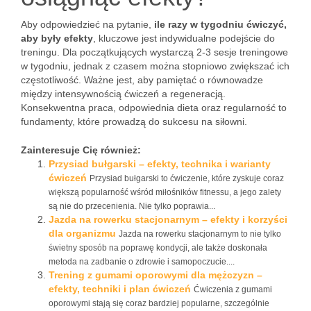
Aby odpowiedzieć na pytanie,
ile razy w tygodniu ćwiczyć,
aby były efekty
, kluczowe jest indywidualne podejście do
treningu. Dla początkujących wystarczą 2-3 sesje treningowe
w tygodniu, jednak z czasem można stopniowo zwiększać ich
częstotliwość. Ważne jest, aby pamiętać o równowadze
między intensywnością ćwiczeń a regeneracją.
Konsekwentna praca, odpowiednia dieta oraz regularność to
fundamenty, które prowadzą do sukcesu na siłowni.
Zainteresuje Cię również:
Przysiad bułgarski – efekty, technika i warianty
ćwiczeń
Przysiad bułgarski to ćwiczenie, które zyskuje coraz
większą popularność wśród miłośników fitnessu, a jego zalety
są nie do przecenienia. Nie tylko poprawia...
Jazda na rowerku stacjonarnym – efekty i korzyści
dla organizmu
Jazda na rowerku stacjonarnym to nie tylko
świetny sposób na poprawę kondycji, ale także doskonała
metoda na zadbanie o zdrowie i samopoczucie....
Trening z gumami oporowymi dla mężczyzn –
efekty, techniki i plan ćwiczeń
Ćwiczenia z gumami
oporowymi stają się coraz bardziej popularne, szczególnie