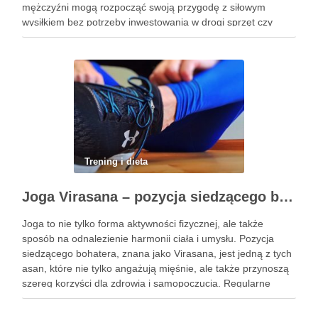
mężczyźni mogą rozpocząć swoją przygodę z siłowym
wysiłkiem bez potrzeby inwestowania w drogi sprzęt czy
dojazdy do siłowni. Regularne ćwiczenia, które można
wykonać z wykorzystaniem masy …
Trening i dieta
Joga Virasana – pozycja siedzącego bohatera i jej korzyści
Joga to nie tylko forma aktywności fizycznej, ale także
sposób na odnalezienie harmonii ciała i umysłu. Pozycja
siedzącego bohatera, znana jako Virasana, jest jedną z tych
asan, które nie tylko angażują mięśnie, ale także przynoszą
szereg korzyści dla zdrowia i samopoczucia. Regularne
praktykowanie tej pozycji może poprawić elastyczność
stawów, zmniejszyć …