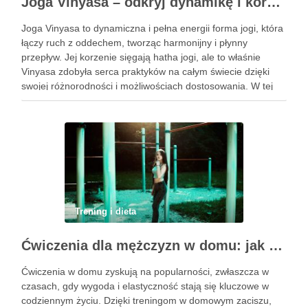
Joga Vinyasa – odkryj dynamikę i korzyści tej praktyki
Joga Vinyasa to dynamiczna i pełna energii forma jogi, która
łączy ruch z oddechem, tworząc harmonijny i płynny
przepływ. Jej korzenie sięgają hatha jogi, ale to właśnie
Vinyasa zdobyła serca praktyków na całym świecie dzięki
swojej różnorodności i możliwościach dostosowania. W tej
praktyce każdy ruch jest zsynchronizowany z oddechem, co
…
Trening i dieta
Ćwiczenia dla mężczyzn w domu: jak zacząć i utrzymać motywację
Ćwiczenia w domu zyskują na popularności, zwłaszcza w
czasach, gdy wygoda i elastyczność stają się kluczowe w
codziennym życiu. Dzięki treningom w domowym zaciszu,