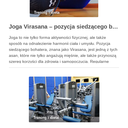
Trening i dieta
Joga Virasana – pozycja siedzącego bohatera i jej korzyści
Joga to nie tylko forma aktywności fizycznej, ale także
sposób na odnalezienie harmonii ciała i umysłu. Pozycja
siedzącego bohatera, znana jako Virasana, jest jedną z tych
asan, które nie tylko angażują mięśnie, ale także przynoszą
szereg korzyści dla zdrowia i samopoczucia. Regularne
praktykowanie tej pozycji może poprawić elastyczność
stawów, zmniejszyć …
Trening i dieta