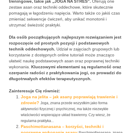
treningowe, takie jak „JOGA NA STRES”.
Oferują one
zestaw asan oraz techniki oddechowe, które skutecznie
pomagają w łagodzeniu napięcia. Warto także co jakiś czas
zmieniać sekwencje ćwiczeń, aby unikać monotonii i
utrzymać świeżość praktyki.
Dla osób początkujących najlepszym rozwiązaniem jest
rozpoczęcie od prostych pozycji i podstawowych
technik oddechowych.
Udział w zajęciach grupowych lub
korzystanie z dostępnych online tutoriali może znacząco
ułatwić naukę podstawowych asan oraz poprawnej techniki
wykonania.
Kluczowymi elementami są regularność oraz
czerpanie radości z praktykowania jogi, co prowadzi do
długotrwałych efektów terapeutycznych.
Zainteresuje Cię również:
Joga na jelita – jak asany poprawiają trawienie i
zdrowie?
Joga, znana przede wszystkim jako forma
aktywności fizycznej i psychicznej, ma także niezwykłe
właściwości wspierające układ trawienny. Czy wiesz, że
regularna praktyka...
Paschimottanasana – korzyści, techniki i
poprawne wykonanie asany
Paschimottanasana, znana