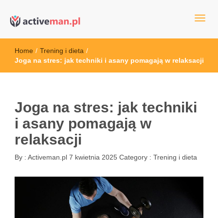
kettler serwis, sklep fitness, crossfit, rowery, sklep ze sprzętem
active man – sprzęt sportowy Wrocła
sportowym
Home
/
Trening i dieta
/
Joga na stres: jak techniki i asany pomagają w relaksacji
Joga na stres: jak techniki
i asany pomagają w
relaksacji
By :
Activeman.pl
7 kwietnia 2025
Category :
Trening i dieta