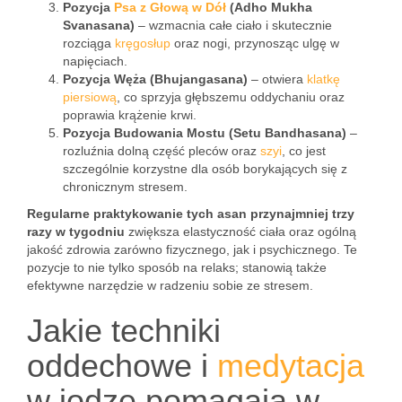
Pozycja
Psa z Głową w Dół
(Adho Mukha
Svanasana)
– wzmacnia całe ciało i skutecznie
rozciąga
kręgosłup
oraz nogi, przynosząc ulgę w
napięciach.
Pozycja Węża (Bhujangasana)
– otwiera
klatkę
piersiową
, co sprzyja głębszemu oddychaniu oraz
poprawia krążenie krwi.
Pozycja Budowania Mostu (Setu Bandhasana)
–
rozluźnia dolną część pleców oraz
szyi
, co jest
szczególnie korzystne dla osób borykających się z
chronicznym stresem.
Regularne praktykowanie tych asan przynajmniej trzy
razy w tygodniu
zwiększa elastyczność ciała oraz ogólną
jakość zdrowia zarówno fizycznego, jak i psychicznego. Te
pozycje to nie tylko sposób na relaks; stanowią także
efektywne narzędzie w radzeniu sobie ze stresem.
Jakie techniki
oddechowe i
medytacja
w jodze pomagają w