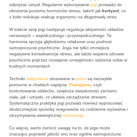
odprężać umysł. Regularne wykonywanie
jogi
prowadzi do
obniżenia poziomu hormonów stresu, takich jak
kortyzol
, co
z kolei redukuje reakcję organizmu na długotrwały stres.
W trakcie sesji jogi następuje regulacja aktywności układów
nerwowych – współczulnego i przywspółczulnego. Ta
harmonia sprzyja głębokiemu relaksowi oraz podnosi
samopoczucie psychiczne. Joga nie tylko zmniejsza
negatywne konsekwencje stresu, ale także wspiera zdrowie
psychiczne poprzez rozwijanie umiejętności radzenia sobie w
trudnych momentach.
Techniki
oddychania
stosowane w
jodze
są niezwykle
pomocne w chwilach napięcia.
Pranajama
, czyli
kontrolowanie oddechu, zwiększa świadomość zarówno
ciała, jak i umysłu, co ułatwia zarządzanie stresem.
Systematyczna praktyka jogi pozwala również wypracować
skuteczniejsze sposoby reagowania na codzienne wyzwania i
utrzymywania wewnętrznej
równowagi
.
Co więcej, warto zwrócić uwagę na to, że joga może
znacząco poprawić jakość snu oraz ogólne samopoczucie.