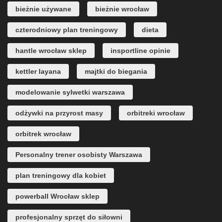
bieżnie używane
bieżnie wrocław
czterodniowy plan treningowy
dieta
hantle wrocław sklep
insportline opinie
kettler layana
majtki do biegania
modelowanie sylwetki warszawa
odżywki na przyrost masy
orbitreki wrocław
orbitrek wrocław
Personalny trener osobisty Warszawa
plan treningowy dla kobiet
powerball Wrocław sklep
profesjonalny sprzęt do siłowni