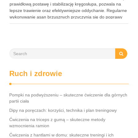
prawidłową postawę i stabilizację kręgosłupa, pozwala na
lepsze trawienie oraz efektywniejsze oddychanie. Regularne
wykonywanie asan brzusznych przyczynia się do poprawy
elastyczności i równowagi, a także staje się kluczem do
wzmocnienia centrum ciała. W dzisiejszym …
Ruch i zdrowie
Pompki na podwyższeniu – skuteczne ćwiczenie dla górnych
partii ciała
Dipy na poręczach: korzyści, technika i plan treningowy
Ćwiczenia na triceps z gumą – skuteczne metody
wzmocnienia ramion
Ćwiczenia z hantlami w domu: skuteczne treningi i ich