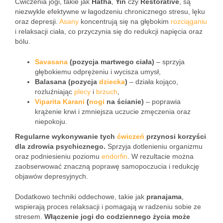
Ćwiczenia jogi, takie jak
Hatha
,
Yin
czy
Restorative
, są
niezwykle efektywne w łagodzeniu chronicznego stresu, lęku
oraz depresji.
Asany
koncentrują się na głębokim
rozciąganiu
i relaksacji ciała, co przyczynia się do redukcji napięcia oraz
bólu.
Savasana
(pozycja martwego ciała)
– sprzyja
głębokiemu odprężeniu i wycisza umysł,
Balasana (pozycja
dziecka
)
– działa kojąco,
rozluźniając
plecy
i
brzuch
,
Viparita Karani
(
nogi
na ścianie)
– poprawia
krążenie krwi i zmniejsza uczucie zmęczenia oraz
niepokoju.
Regularne wykonywanie tych
ćwiczeń
przynosi korzyści
dla zdrowia psychicznego.
Sprzyja dotlenieniu organizmu
oraz podniesieniu poziomu
endorfin
. W rezultacie można
zaobserwować znaczną poprawę samopoczucia i redukcję
objawów depresyjnych.
Dodatkowo techniki oddechowe, takie jak
pranajama
,
wspierają proces relaksacji i pomagają w radzeniu sobie ze
stresem.
Włączenie jogi do codziennego życia może