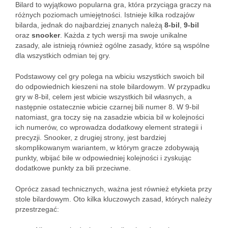
Bilard to wyjątkowo popularna gra, która przyciąga graczy na
różnych poziomach umiejętności. Istnieje kilka rodzajów
bilarda, jednak do najbardziej znanych należą
8-bil
,
9-bil
oraz
snooker
. Każda z tych wersji ma swoje unikalne
zasady, ale istnieją również ogólne zasady, które są wspólne
dla wszystkich odmian tej gry.
Podstawowy cel gry polega na wbiciu wszystkich swoich bil
do odpowiednich kieszeni na stole bilardowym. W przypadku
gry w 8-bil, celem jest wbicie wszystkich bil własnych, a
następnie ostatecznie wbicie czarnej bili numer 8. W 9-bil
natomiast, gra toczy się na zasadzie wbicia bil w kolejności
ich numerów, co wprowadza dodatkowy element strategii i
precyzji. Snooker, z drugiej strony, jest bardziej
skomplikowanym wariantem, w którym gracze zdobywają
punkty, wbijać bile w odpowiedniej kolejności i zyskując
dodatkowe punkty za bili przeciwne.
Oprócz zasad technicznych, ważna jest również etykieta przy
stole bilardowym. Oto kilka kluczowych zasad, których należy
przestrzegać: