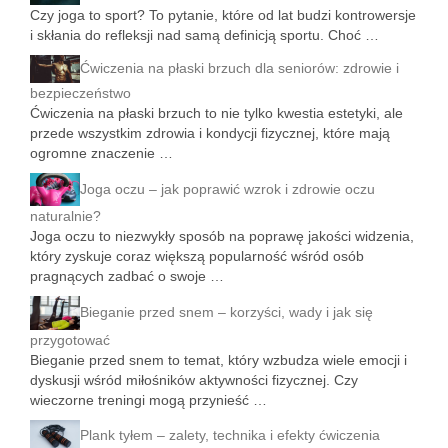
Czy joga to sport? To pytanie, które od lat budzi kontrowersje
i skłania do refleksji nad samą definicją sportu. Choć …
Ćwiczenia na płaski brzuch dla seniorów: zdrowie i
bezpieczeństwo
Ćwiczenia na płaski brzuch to nie tylko kwestia estetyki, ale
przede wszystkim zdrowia i kondycji fizycznej, które mają
ogromne znaczenie …
Joga oczu – jak poprawić wzrok i zdrowie oczu
naturalnie?
Joga oczu to niezwykły sposób na poprawę jakości widzenia,
który zyskuje coraz większą popularność wśród osób
pragnących zadbać o swoje …
Bieganie przed snem – korzyści, wady i jak się
przygotować
Bieganie przed snem to temat, który wzbudza wiele emocji i
dyskusji wśród miłośników aktywności fizycznej. Czy
wieczorne treningi mogą przynieść …
Plank tyłem – zalety, technika i efekty ćwiczenia