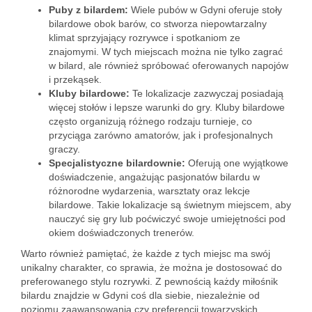
Puby z bilardem:
Wiele pubów w Gdyni oferuje stoły
bilardowe obok barów, co stworza niepowtarzalny
klimat sprzyjający rozrywce i spotkaniom ze
znajomymi. W tych miejscach można nie tylko zagrać
w bilard, ale również spróbować oferowanych napojów
i przekąsek.
Kluby bilardowe:
Te lokalizacje zazwyczaj posiadają
więcej stołów i lepsze warunki do gry. Kluby bilardowe
często organizują różnego rodzaju turnieje, co
przyciąga zarówno amatorów, jak i profesjonalnych
graczy.
Specjalistyczne bilardownie:
Oferują one wyjątkowe
doświadczenie, angażując pasjonatów bilardu w
różnorodne wydarzenia, warsztaty oraz lekcje
bilardowe. Takie lokalizacje są świetnym miejscem, aby
nauczyć się gry lub poćwiczyć swoje umiejętności pod
okiem doświadczonych trenerów.
Warto również pamiętać, że każde z tych miejsc ma swój
unikalny charakter, co sprawia, że można je dostosować do
preferowanego stylu rozrywki. Z pewnością każdy miłośnik
bilardu znajdzie w Gdyni coś dla siebie, niezależnie od
poziomu zaawansowania czy preferencji towarzyskich.