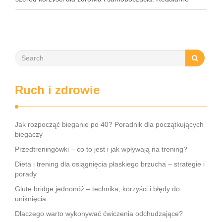
praktykowanie tej pozycji może poprawić elastyczność
stawów, zmniejszyć …
Ruch i zdrowie
Jak rozpocząć bieganie po 40? Poradnik dla początkujących
biegaczy
Przedtreningówki – co to jest i jak wpływają na trening?
Dieta i trening dla osiągnięcia płaskiego brzucha – strategie i
porady
Glute bridge jednonóż – technika, korzyści i błędy do
uniknięcia
Dlaczego warto wykonywać ćwiczenia odchudzające?