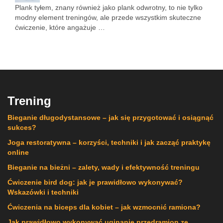
Plank tyłem, znany również jako plank odwrotny, to nie tylko
modny element treningów, ale przede wszystkim skuteczne
ćwiczenie, które angażuje …
Trening
Bieganie długodystansowe – jak się przygotować i osiągnąć
sukces?
Joga restoratywna – korzyści, techniki i jak zacząć praktykę
online
Bieganie na bieżni – zalety, wady i efektywność treningu
Ćwiczenie bird dog: jak je prawidłowo wykonywać?
Wskazówki i techniki
Ćwiczenia na biceps dla kobiet – jak wzmocnić ramiona?
Jak prawidłowo wykonywać uginanie przedramion ze