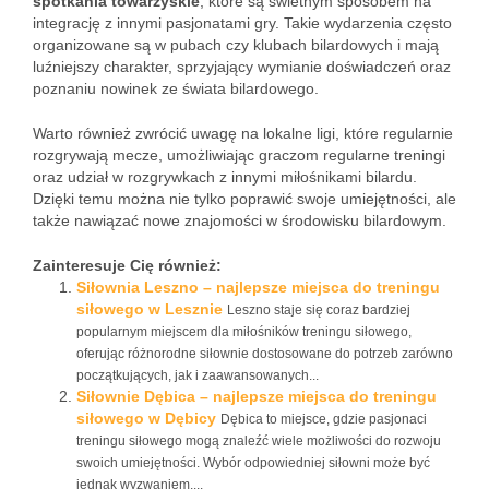
spotkania towarzyskie
, które są świetnym sposobem na
integrację z innymi pasjonatami gry. Takie wydarzenia często
organizowane są w pubach czy klubach bilardowych i mają
luźniejszy charakter, sprzyjający wymianie doświadczeń oraz
poznaniu nowinek ze świata bilardowego.
Warto również zwrócić uwagę na lokalne ligi, które regularnie
rozgrywają mecze, umożliwiając graczom regularne treningi
oraz udział w rozgrywkach z innymi miłośnikami bilardu.
Dzięki temu można nie tylko poprawić swoje umiejętności, ale
także nawiązać nowe znajomości w środowisku bilardowym.
Zainteresuje Cię również:
Siłownia Leszno – najlepsze miejsca do treningu
siłowego w Lesznie
Leszno staje się coraz bardziej
popularnym miejscem dla miłośników treningu siłowego,
oferując różnorodne siłownie dostosowane do potrzeb zarówno
początkujących, jak i zaawansowanych...
Siłownie Dębica – najlepsze miejsca do treningu
siłowego w Dębicy
Dębica to miejsce, gdzie pasjonaci
treningu siłowego mogą znaleźć wiele możliwości do rozwoju
swoich umiejętności. Wybór odpowiedniej siłowni może być
jednak wyzwaniem,...