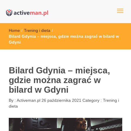
kettler serwis, sklep fitness, crossfit, rowery, sklep ze sprzętem
active man – sprzęt sportowy Wrocła
sportowym
Home
/
Trening i dieta
/
Bilard Gdynia – miejsca, gdzie można zagrać w bilard w
Gdyni
Bilard Gdynia – miejsca,
gdzie można zagrać w
bilard w Gdyni
By :
Activeman.pl
26 października 2021
Category :
Trening i
dieta