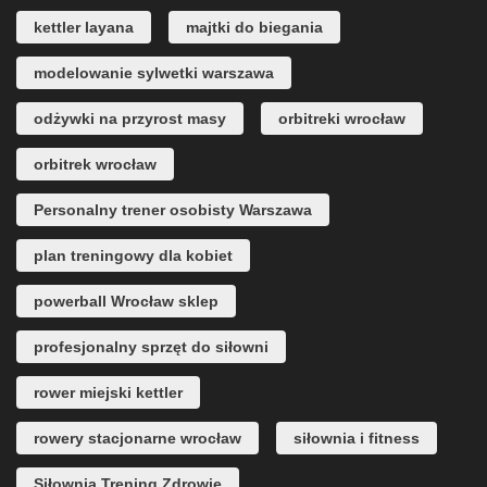
kettler layana
majtki do biegania
modelowanie sylwetki warszawa
odżywki na przyrost masy
orbitreki wrocław
orbitrek wrocław
Personalny trener osobisty Warszawa
plan treningowy dla kobiet
powerball Wrocław sklep
profesjonalny sprzęt do siłowni
rower miejski kettler
rowery stacjonarne wrocław
siłownia i fitness
Siłownia Trening Zdrowie