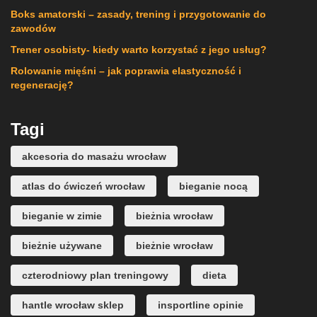
Boks amatorski – zasady, trening i przygotowanie do
zawodów
Trener osobisty- kiedy warto korzystać z jego usług?
Rolowanie mięśni – jak poprawia elastyczność i
regenerację?
Tagi
akcesoria do masażu wrocław
atlas do ćwiczeń wrocław
bieganie nocą
bieganie w zimie
bieżnia wrocław
bieżnie używane
bieżnie wrocław
czterodniowy plan treningowy
dieta
hantle wrocław sklep
insportline opinie