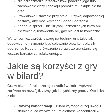
Nie przeszkadzaj przeciwnikowi podczas jego tury –
zachowanie ciszy i spokoju pomoże mu skupić się na
grze.
Prawidłowo ustaw się przy stole – używaj odpowiedniej
postawy, aby móc wykonać udane uderzenia.
Zadbaj o sprzęt – nie używaj uszkodzonych kijów ani
nie zmieniaj ustawienia bili, gdy nie jest to konieczne.
Warto również zwrócić uwagę na techniki gry, takie jak
odpowiednie trzymanie kija, celowanie oraz kontrola siły
uderzenia. Regularne ćwiczenie sprawi, że gra stanie się
jeszcze bardziej satysfakcjonująca.
Jakie są korzyści z gry
w bilard?
Gra w bilard oferuje szereg
benefitów
, które wpływają
zarówno na rozwój fizyczny, jak i psychiczny graczy. Oto kilka
z nich:
Rozwój koncentracji
– Bilard wymaga dużej uwagi i
skupienia, co wpływa na umiejętność koncentracji w