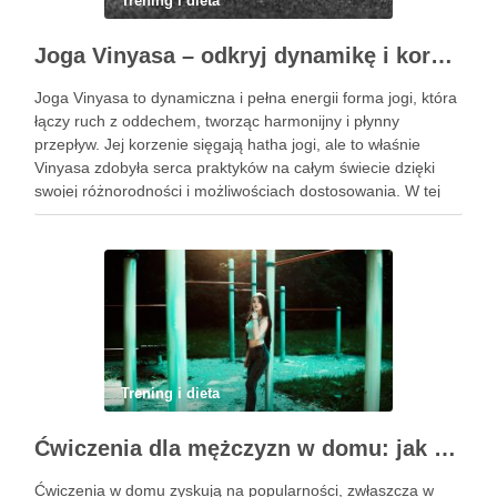
Trening i dieta
Joga Vinyasa – odkryj dynamikę i korzyści tej praktyki
Joga Vinyasa to dynamiczna i pełna energii forma jogi, która
łączy ruch z oddechem, tworząc harmonijny i płynny
przepływ. Jej korzenie sięgają hatha jogi, ale to właśnie
Vinyasa zdobyła serca praktyków na całym świecie dzięki
swojej różnorodności i możliwościach dostosowania. W tej
praktyce każdy ruch jest zsynchronizowany z oddechem, co
…
Trening i dieta
Ćwiczenia dla mężczyzn w domu: jak zacząć i utrzymać motywację
Ćwiczenia w domu zyskują na popularności, zwłaszcza w