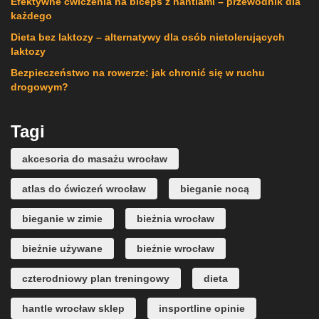
Efektywne ćwiczenia na biceps z hantlami – przewodnik dla
każdego
Dieta bez laktozy – alternatywy dla osób nietolerujących
laktozy
Bezpieczeństwo na rowerze: jak chronić się w ruchu
drogowym?
Tagi
akcesoria do masażu wrocław
atlas do ćwiczeń wrocław
bieganie nocą
bieganie w zimie
bieżnia wrocław
bieżnie używane
bieżnie wrocław
czterodniowy plan treningowy
dieta
hantle wrocław sklep
insportline opinie