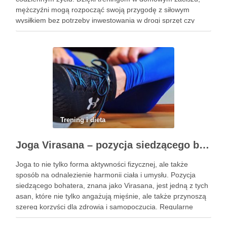
mężczyźni mogą rozpocząć swoją przygodę z siłowym
wysiłkiem bez potrzeby inwestowania w drogi sprzęt czy
dojazdy do siłowni. Regularne ćwiczenia, które można
wykonać z wykorzystaniem masy …
Trening i dieta
Joga Virasana – pozycja siedzącego bohatera i jej korzyści
Joga to nie tylko forma aktywności fizycznej, ale także
sposób na odnalezienie harmonii ciała i umysłu. Pozycja
siedzącego bohatera, znana jako Virasana, jest jedną z tych
asan, które nie tylko angażują mięśnie, ale także przynoszą
szereg korzyści dla zdrowia i samopoczucia. Regularne
praktykowanie tej pozycji może poprawić elastyczność