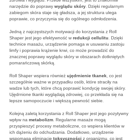
zdrowia i wyglądu. Przede wszystkim, jest to znakomite
narzędzie do poprawy
wyglądu skóry
. Dzięki regularnym
zabiegom skóra staje się gładsza, a jej struktura ulega
poprawie, co przyczynia się do ogólnego odmłodzenia.
Jedną z najczęstszych motywacji do korzystania z Roll
Shaper jest jego efektywność w
redukcji cellulitu
. Dzięki
technice masażu, urządzenie pomaga w usuwaniu zastoju
limfy i poprawia krążenie krwi, co może prowadzić do
znacznej poprawy wyglądu skóry w obszarach dotkniętych
pomarańczową skórką.
Roll Shaper wspiera również
ujędrnienie tkanek
, co jest
szczególnie ważne w przypadku osób, które straciły na
wadze lub tych, które chcą poprawić kondycję swojej skóry.
Ujędrnione tkanki wyglądają zdrowiej, co przekłada się na
lepsze samopoczucie i większą pewność siebie.
Kolejną zaletą korzystania z Roll Shaper jest jego pozytywny
wpływ na
metabolizm
. Regularne masaże mogą
przyspieszyć procesy metaboliczne, co wspiera klientów w
ich dążeniu do odchudzania. Dodatkowo, urządzenie
wspomaga eliminację
toksyczności
z organizmu, co jest