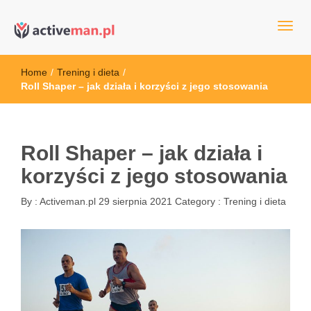
kettler serwis, sklep fitness, crossfit, rowery, sklep ze sprzętem
active man – sprzęt sportowy Wrocła
sportowym
Home
/
Trening i dieta
/
Roll Shaper – jak działa i korzyści z jego stosowania
Roll Shaper – jak działa i
korzyści z jego stosowania
By :
Activeman.pl
29 sierpnia 2021
Category :
Trening i dieta