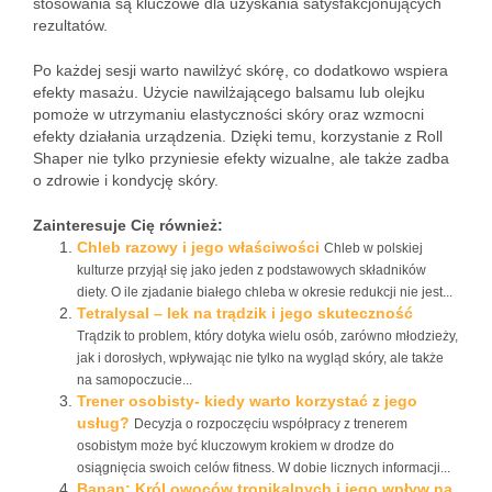
stosowania są kluczowe dla uzyskania satysfakcjonujących
rezultatów.
Po każdej sesji warto nawilżyć skórę, co dodatkowo wspiera
efekty masażu. Użycie nawilżającego balsamu lub olejku
pomoże w utrzymaniu elastyczności skóry oraz wzmocni
efekty działania urządzenia. Dzięki temu, korzystanie z Roll
Shaper nie tylko przyniesie efekty wizualne, ale także zadba
o zdrowie i kondycję skóry.
Zainteresuje Cię również:
Chleb razowy i jego właściwości
Chleb w polskiej
kulturze przyjął się jako jeden z podstawowych składników
diety. O ile zjadanie białego chleba w okresie redukcji nie jest...
Tetralysal – lek na trądzik i jego skuteczność
Trądzik to problem, który dotyka wielu osób, zarówno młodzieży,
jak i dorosłych, wpływając nie tylko na wygląd skóry, ale także
na samopoczucie...
Trener osobisty- kiedy warto korzystać z jego
usług?
Decyzja o rozpoczęciu współpracy z trenerem
osobistym może być kluczowym krokiem w drodze do
osiągnięcia swoich celów fitness. W dobie licznych informacji...
Banan: Król owoców tropikalnych i jego wpływ na