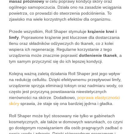
masaż próżniowy
w celu poprawy kondycji skóry oraz
ogólnego samopoczucia. Działa ono na zasadzie wciągania
powietrza, co prowadzi do stworzenia podciśnienia. To
zjawisko ma wiele korzystnych efektów dla organizmu.
Przede wszystkim, Roll Shaper stymuluje
krążenie krwi i
limfy
. Poprawione krążenie jest kluczowe dla dostarczania
tlenu oraz składników odżywczych do tkanek, co z kolei
wspiera ich regenerację. Regularne korzystanie z tego
urządzenia może znacznie poprawić
dotlenienie tkanek
, a
tym samym przyczynić się do ich lepszej kondycji.
Kolejną ważną zaletą działania Roll Shaper jest jego wpływ
na redukcję cellulitu. Dzięki efektywnemu przepływowi limfy,
urządzenie sprzyja eliminacji toksyn oraz nadmiaru wody, co
często jest przyczyną powstawania nieestetycznych
nierówności na skórze. Dodatkowo,
poprawa elastyczności
skóry
sprawia, że staje się ona bardziej jędrna i gładka.
Roll Shaper może być stosowany nie tylko w gabinetach
kosmetycznych, ale także w domowych warunkach, co czyni
go dostępnym rozwiązaniem dla osób pragnących zadbać o
swoją urodę i zdrowie. Dzięki różnorodnym programom i