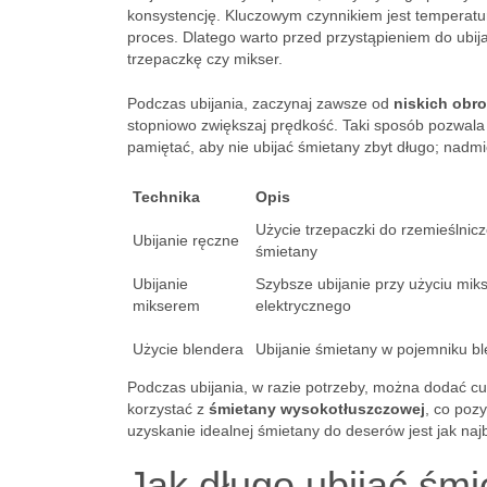
konsystencję. Kluczowym czynnikiem jest temperat
proces. Dlatego warto przed przystąpieniem do ubija
trzepaczkę czy mikser.
Podczas ubijania, zaczynaj zawsze od
niskich obr
stopniowo zwiększaj prędkość. Taki sposób pozwala n
pamiętać, aby nie ubijać śmietany zbyt długo; nadm
Technika
Opis
Użycie trzepaczki do rzemieślnicz
Ubijanie ręczne
śmietany
Ubijanie
Szybsze ubijanie przy użyciu mik
mikserem
elektrycznego
Użycie blendera
Ubijanie śmietany w pojemniku b
Podczas ubijania, w razie potrzeby, można dodać cu
korzystać z
śmietany wysokotłuszczowej
, co pozy
uzyskanie idealnej śmietany do deserów jest jak najb
Jak długo ubijać śmi