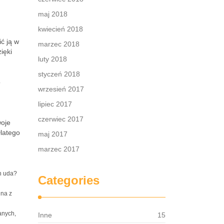
maj 2018
kwiecień 2018
ć ją w
marzec 2018
ięki
luty 2018
styczeń 2018
o
wrzesień 2017
lipiec 2017
czerwiec 2017
woje
Dlatego
maj 2017
marzec 2017
h uda?
Categories
dna z
anych,
Inne
15