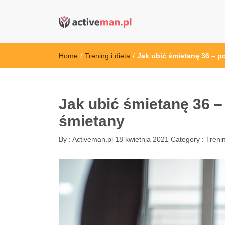
active man – s
kettler serwis, sklep fitness, crossfit, rowery, sklep
Home
/
Trening i dieta
/
Jak ubić śmietanę 36 – po
Jak ubić śmietanę 36 – 
śmietany
By :
Activeman.pl
18 kwietnia 2021
Category :
Trenin