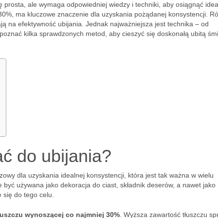
ę prosta, ale wymaga odpowiedniej wiedzy i techniki, aby osiągnąć ide
 30%, ma kluczowe znaczenie dla uzyskania pożądanej konsystencji. R
ją na efektywność ubijania. Jednak najważniejsza jest technika – od
poznać kilka sprawdzonych metod, aby cieszyć się doskonałą ubitą śm
ć do ubijania?
czowy dla uzyskania idealnej konsystencji, która jest tak ważna w wielu
 być używana jako dekoracja do ciast, składnik deserów, a nawet jako
się do tego celu.
tłuszczu wynoszącej co najmniej 30%
. Wyższa zawartość tłuszczu sp