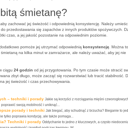
bitą śmietanę?
 aby zachować jej świeżość i odpowiednią konsystencję. Należy umieści
ci do przedostawania się zapachów z innych produktów spożywczych. Dz
ki czas, a jej jakość pozostanie na odpowiednim poziomie.
o dodatkowo pomoże jej utrzymać odpowiednią
konsystencję
. Można t
 śmietaną na kilka minut w zamrażarce, ale należy uważać, aby jej nie
 w ciągu
24 godzin
od jej przygotowania. Po tym czasie może stracić s
wana zbyt długo, może zacząć się rozwarstwiać lub tracić stabilność. 
 na jej świeżość i czas przechowywania.
ch – techniki i porady
Jakie są korzyści z rozciągania mięśni czworogłowyc
e poprawić swoją mobilność i uniknąć...
psze porady i techniki
Jak biegać, aby schudnąć z brzucha? Bieganie to je
nie tylko poprawia kondycję, ale także pomaga...
a? Techniki i porady
Oddychanie to jedno z kluczowych, a często niedoceni
aszą wydolność i komfort podczas treningu. W...