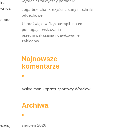
wybrać? Praktyczny poradnik
alną
ównież
Joga brzucha: korzyści, asany i techniki
oddechowe
ietaną,
Ultradźwięki w fizykoterapii: na co
pomagają, wskazania,
przeciwwskazania i dawkowanie
zabiegów
Najnowsze
komentarze
active man - sprzęt sportowy Wrocław
Archiwa
sierpień 2026
rawia,