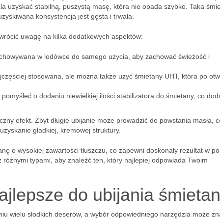
wala uzyskać stabilną, puszystą masę, która nie opada szybko. Taka śmi
zyskiwana konsystencja jest gęsta i trwała.
zwrócić uwagę na kilka dodatkowych aspektów:
chowywana w lodówce do samego użycia, aby zachować świeżość i
jczęściej stosowana, ale można także użyć śmietany UHT, która po otw
 pomyśleć o dodaniu niewielkiej ilości stabilizatora do śmietany, co do
czny efekt. Zbyt długie ubijanie może prowadzić do powstania masła, c
zyskanie gładkiej, kremowej struktury.
nę o wysokiej zawartości tłuszczu, co zapewni doskonały rezultat w po
z różnymi typami, aby znaleźć ten, który najlepiej odpowiada Twoim
ajlepsze do ubijania śmieta
niu wielu słodkich deserów, a wybór odpowiedniego narzędzia może zn