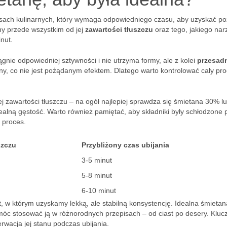
pisach kulinarnych, który wymaga odpowiedniego czasu, aby uzyskać p
ny przede wszystkim od jej
zawartości tłuszczu
oraz tego, jakiego nar
nut.
iągnie odpowiedniej sztywności i nie utrzyma formy, ale z kolei
przesad
, co nie jest pożądanym efektem. Dlatego warto kontrolować cały pro
 zawartości tłuszczu – na ogół najlepiej sprawdza się śmietana 30% l
idealną gęstość. Warto również pamiętać, aby składniki były schłodzone 
 proces.
szczu
Przybliżony czas ubijania
3-5 minut
5-8 minut
6-10 minut
 w którym uzyskamy lekką, ale stabilną konsystencję. Idealna śmietan
 móc stosować ją w różnorodnych przepisach – od ciast po desery. Klu
rwacja jej stanu podczas ubijania.