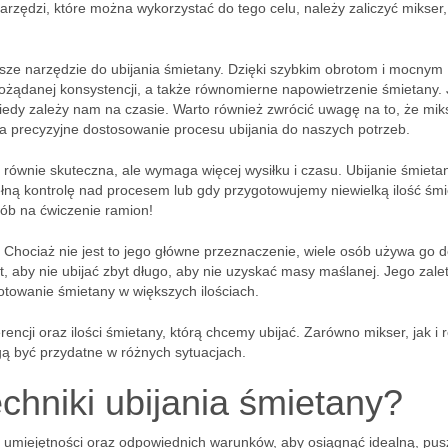
arzędzi, które można wykorzystać do tego celu, należy zaliczyć mikser
sze narzędzie do ubijania śmietany. Dzięki szybkim obrotom i mocnym
żądanej konsystencji, a także równomierne napowietrzenie śmietany. 
b kiedy zależy nam na czasie. Warto również zwrócić uwagę na to, że mik
a precyzyjne dostosowanie procesu ubijania do naszych potrzeb.
 równie skuteczna, ale wymaga więcej wysiłku i czasu. Ubijanie śmieta
łną kontrolę nad procesem lub gdy przygotowujemy niewielką ilość śmi
sób na ćwiczenie ramion!
. Chociaż nie jest to jego główne przeznaczenie, wiele osób używa go 
, aby nie ubijać zbyt długo, aby nie uzyskać masy maślanej. Jego zalet
gotowanie śmietany w większych ilościach.
ncji oraz ilości śmietany, którą chcemy ubijać. Zarówno mikser, jak i 
gą być przydatne w różnych sytuacjach.
echniki ubijania śmietany?
 umiejętności oraz odpowiednich warunków, aby osiągnąć idealną, pus