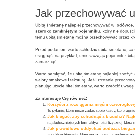
Jak przechowywać u
Ubitą śmietanę najlepiej przechowywać w
lodówce
,
szeroko zamkniętym pojemniku
, który nie dopuś
temu ubitą śmietanę można przechowywać przez krót
Przed podaniem warto schłodzić ubitą śmietanę, c
osiągnąć, na przykład, umieszczając pojemnik z bitą
zamarznąć.
Warto pamiętać, że ubitą śmietanę najlepiej spożyć
walory smakowe i teksturę. Jeśli zostanie przechowy
planując użycie bitej śmietany, warto zwrócić uwagę
Zainteresuje Cię również:
Korzyści z rozciągania mięśni czworogłowy
To pytanie, które może zadać sobie każdy, kto pragni
Jak biegać, aby schudnąć z brzucha? Najle
najskuteczniejszych form aktywności fizycznej, która 
Jak prawidłowo oddychać podczas biegani
aspektów biegania, który może znacząco wpłynąć na n