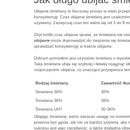
Ubijanie śmietany to kluczowy proces w wielu prze
konsystencję. Czas ubijania śmietany jest uzależnio
używamy. Zazwyczaj czas ten waha się od 3 do 8 mi
Zbyt krótki czas ubijania sprawi, że śmietana nie os
ubijanie
może doprowadzić do zważenia się śmietany
sprawdzać konsystencję w trakcie ubijania.
Dobrym pomysłem jest używanie śmietany o wysokiej
Taka śmietana ubija się szybciej i łatwiej osiągnąć 
rozpoczęciem ubijania, co znacząco przyspiesza ten
Rodzaj śmietany
Zawartość tłu
Śmietana 30%
30%
Śmietana 36%
36%
Śmietana UHT
30-36%
Ubijając śmietanę, warto zwracać uwagę na moment,
powinna być gęsta, ale nie za bardzo sztywna, aby
sukcesu jest więc cierpliwość, a także dokładna obse