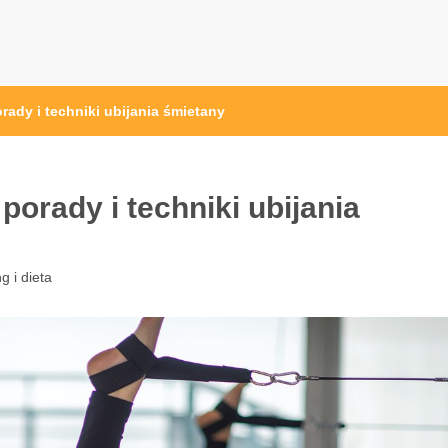
przęt sportowy Wrocław
 ze sprzętem sportowym
rady i techniki ubijania śmietany
porady i techniki ubijania
g i dieta