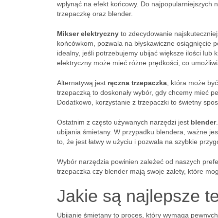
wpłynąć na efekt końcowy. Do najpopularniejszych n
trzepaczkę oraz blender.
Mikser elektryczny
to zdecydowanie najskuteczniej
końcówkom, pozwala na błyskawiczne osiągnięcie po
idealny, jeśli potrzebujemy ubijać większe ilości lu
elektryczny może mieć różne prędkości, co umożliwi
Alternatywą jest
ręczna trzepaczka
, która może być
trzepaczką to doskonały wybór, gdy chcemy mieć pe
Dodatkowo, korzystanie z trzepaczki to świetny spo
Ostatnim z często używanych narzędzi jest
blender
ubijania śmietany. W przypadku blendera, ważne jest
to, że jest łatwy w użyciu i pozwala na szybkie przy
Wybór narzędzia powinien zależeć od naszych prefere
trzepaczka czy blender mają swoje zalety, które mo
Jakie są najlepsze t
Ubijanie śmietany to proces, który wymaga pewnych