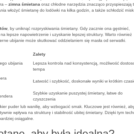
ura –
zimna śmietana
oraz chłodne narzędzia znacząco przyspieszają 
nia włożyć śmietanę do lodówki na kilka godzin, a także schłodzić misk
otów
, by uniknąć rozpryskiwania śmietany. Gdy zacznie ona gęstnieć,
a lepsze napowietrzenie i uzyskanie lepszej struktury. Warto również
ierne ubijanie może skutkować oddzielaniem się masła od serwatki.
Zalety
ego ubijania
Lepsza kontrola nad konsystencją, możliwość dosto
tempa
sera
Łatwość i szybkość, doskonałe wyniki w krótkim czasi
Szybkie uzyskanie puszystej śmietany, łatwe do
lendera
czyszczenia
kier puder lub wanilię, aby wzbogacić smak. Kluczowe jest również, ab
tywnie wpływa na strukturę i stabilność ubitej śmietany. Dzięki tym tec
ardziej osiągalne.
etanę, aby była idealna?