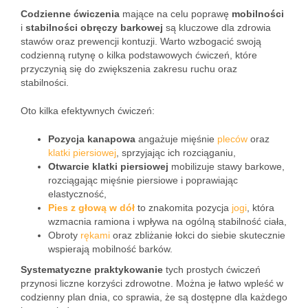
Codzienne ćwiczenia
mające na celu poprawę
mobilności
i
stabilności obręczy barkowej
są kluczowe dla zdrowia
stawów oraz prewencji kontuzji. Warto wzbogacić swoją
codzienną rutynę o kilka podstawowych ćwiczeń, które
przyczynią się do zwiększenia zakresu ruchu oraz
stabilności.
Oto kilka efektywnych ćwiczeń:
Pozycja kanapowa
angażuje mięśnie
pleców
oraz
klatki piersiowej
, sprzyjając ich rozciąganiu,
Otwarcie klatki piersiowej
mobilizuje stawy barkowe,
rozciągając mięśnie piersiowe i poprawiając
elastyczność,
Pies z głową w dół
to znakomita pozycja
jogi
, która
wzmacnia ramiona i wpływa na ogólną stabilność ciała,
Obroty
rękami
oraz zbliżanie łokci do siebie skutecznie
wspierają mobilność barków.
Systematyczne praktykowanie
tych prostych ćwiczeń
przynosi liczne korzyści zdrowotne. Można je łatwo wpleść w
codzienny plan dnia, co sprawia, że są dostępne dla każdego