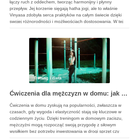
łączy ruch z oddechem, tworząc harmonijny i płynny
przepływ. Jej korzenie sięgają hatha jogi, ale to właśnie
Vinyasa zdobyła serca praktyków na całym świecie dzięki
swojej różnorodności i możliwościach dostosowania. W tej
praktyce każdy ruch jest zsynchronizowany z oddechem, co
…
Trening i dieta
Ćwiczenia dla mężczyzn w domu: jak zacząć i utrzymać motywację
Ćwiczenia w domu zyskują na popularności, zwłaszcza w
czasach, gdy wygoda i elastyczność stają się kluczowe w
codziennym życiu. Dzięki treningom w domowym zaciszu,
mężczyźni mogą rozpocząć swoją przygodę z siłowym
wysiłkiem bez potrzeby inwestowania w drogi sprzęt czy
dojazdy do siłowni. Regularne ćwiczenia, które można