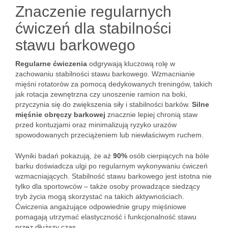
Znaczenie regularnych
ćwiczeń dla stabilności
stawu barkowego
Regularne ćwiczenia
odgrywają kluczową rolę w
zachowaniu stabilności stawu barkowego. Wzmacnianie
mięśni rotatorów za pomocą dedykowanych treningów, takich
jak rotacja zewnętrzna czy unoszenie ramion na boki,
przyczynia się do zwiększenia siły i stabilności barków.
Silne
mięśnie obręczy barkowej
znacznie lepiej chronią staw
przed kontuzjami oraz minimalizują ryzyko urazów
spowodowanych przeciążeniem lub niewłaściwym ruchem.
Wyniki badań pokazują, że aż
90%
osób cierpiących na bóle
barku doświadcza ulgi po regularnym wykonywaniu ćwiczeń
wzmacniających. Stabilność stawu barkowego jest istotna nie
tylko dla sportowców – także osoby prowadzące siedzący
tryb życia mogą skorzystać na takich aktywnościach.
Ćwiczenia angażujące odpowiednie grupy mięśniowe
pomagają utrzymać elastyczność i funkcjonalność stawu
przez dłuższy czas.