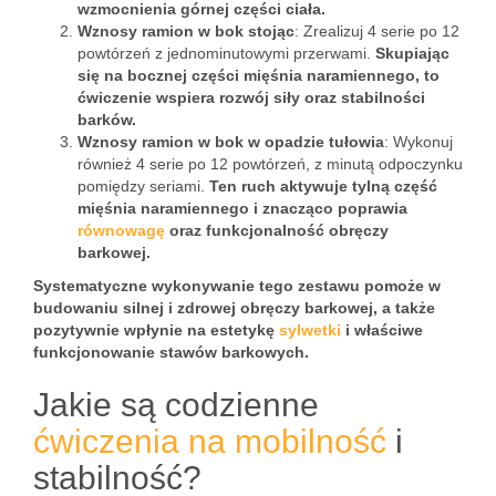
wzmocnienia górnej części ciała.
Wznosy ramion w bok stojąc
: Zrealizuj 4 serie po 12
powtórzeń z jednominutowymi przerwami.
Skupiając
się na bocznej części mięśnia naramiennego, to
ćwiczenie wspiera rozwój siły oraz stabilności
barków.
Wznosy ramion w bok w opadzie tułowia
: Wykonuj
również 4 serie po 12 powtórzeń, z minutą odpoczynku
pomiędzy seriami.
Ten ruch aktywuje tylną część
mięśnia naramiennego i znacząco poprawia
równowagę
oraz funkcjonalność obręczy
barkowej.
Systematyczne wykonywanie tego zestawu pomoże w
budowaniu silnej i zdrowej obręczy barkowej, a także
pozytywnie wpłynie na estetykę
sylwetki
i właściwe
funkcjonowanie stawów barkowych.
Jakie są codzienne
ćwiczenia na mobilność
i
stabilność?