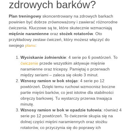
zdrowych barków?
Plan treningowy
skoncentrowany na zdrowych barkach
powinien być dobrze zrównoważony i zawierać różnorodne
ćwiczenia. Kluczowe są te, które skutecznie wzmacniają
mięśnie naramienne
oraz
stożek rotatorów
. Oto
przykładowy zestaw ćwiczeń, który możesz włączyć do
swojego
planu
:
Wyciskanie żołnierskie
: 4 serie po 6 powtórzeń. To
ćwiczenie
przede wszystkim aktywuje mięśnie
naramienne oraz tricepsy. Pamiętaj o przerwach
między seriami – zaleca się około 3 minut.
Wznosy ramion w bok stojąc
: 4 serie po 12
powtórzeń. Dzięki temu ruchowi wzmocnisz boczne
partie mięśni barków, co jest istotne dla stabilności
obręczy barkowej. Tu wystarczy przerwa trwająca
minutę.
Wznosy ramion w bok w opadzie tułowia
: również 4
serie po 12 powtórzeń. To ćwiczenie skupia się na
dolnej części mięśni naramiennych oraz stożku
rotatorów, co przyczynia się do poprawy ich