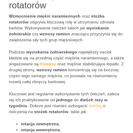
rotatorów
Wzmocnienie mięśni naramiennych
oraz
stożka
rotatorów
odgrywa kluczową rolę w utrzymaniu zdrowia
barków. Wykonywanie ćwiczeń takich jak
wyciskanie
żołnierskie
czy
wznosy ramion
znacząco przyczynia się do
zwiększenia siły tych grup mięśniowych.
Podczas
wyciskania żołnierskiego
największy nacisk
kładzie się na przednią część mięśnia naramiennego, a także
angażowane są
tricepsy
oraz mięśnie stabilizujące łopatki. Z
drugiej strony,
wznosy ramion
koncentrują się na bocznej
części tego samego mięśnia, co pozwala na równomierny
rozwój całej obręczy barkowej.
Kluczowe jest regularne wykonywanie tych ćwiczeń; zaleca
się ich praktykowanie od
jednego
do
dwóch razy w
tygodniu
. Dobrze jest również wzbogacić
trening
o
ćwiczenia na
stożek rotatorów
, takie jak:
rotacja zewnętrzna
,
rotacja wewnętrzna
,