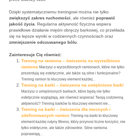
Dzięki systematycznemu treningowi można nie tylko
zwiększyć zakres ruchomości
, ale również
poprawić
jakość życia
. Regularna aktywność fizyczna wspiera
prawidłowe działanie mięśni obręczy barkowej, co przekłada
się na lepsze wyniki w codziennych czynnościach oraz
zmniejszenie odczuwanego bólu
.
Zainteresuje Cię również:
Trening na ramiona – ćwiczenia na wyrzeźbione
ramiona
Marzysz o wyrzeźbionych ramionach, które nie tylko
prezentują się estetycznie, ale także są silne i funkcjonalne?
Trening ramion to kluczowy element każdej...
Trening na barki – ćwiczenia na umięśnione barki
Marzysz o umięśnionych barkach, które będą nie tylko
estetycznie wyglądają, ale również wspierać Twoją codzienną
aktywność? Trening barków to kluczowy element nie...
Trening na barki – ćwiczenia dla mocnych i
zdefiniowanych ramion
Trening na barki to kluczowy
element każdej rutyny fitness, który przynosi liczne korzyści, nie
tylko estetyczne, ale także zdrowotne. Silne ramiona
poprawiają...