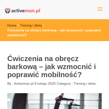
kettler serwis, sklep fitness, crossfit, rowery, sklep ze sprzętem
active man – sprzęt sportowy Wrocła
sportowym
Home
/
Trening i dieta
/
Ćwiczenia na obręcz barkową – jak wzmocnić i poprawić
mobilność?
Ćwiczenia na obręcz
barkową – jak wzmocnić i
poprawić mobilność?
By :
Activeman.pl
6 lutego 2025
Category :
Trening i dieta