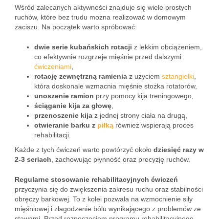
Wśród zalecanych aktywności znajduje się wiele prostych
ruchów, które bez trudu można realizować w domowym
zaciszu. Na początek warto spróbować:
dwie serie kubańskich rotacji
z lekkim obciążeniem,
co efektywnie rozgrzeje mięśnie przed dalszymi
ćwiczeniami
,
rotację zewnętrzną ramienia
z użyciem
sztangielki
,
która doskonale wzmacnia mięśnie stożka rotatorów,
unoszenie ramion
przy pomocy kija treningowego,
ściąganie kija za głowę
,
przenoszenie kija
z jednej strony ciała na drugą,
otwieranie barku z
piłką
również wspierają proces
rehabilitacji.
Każde z tych ćwiczeń warto powtórzyć około
dziesięć razy w
2-3 seriach
, zachowując płynność oraz precyzję ruchów.
Regularne stosowanie rehabilitacyjnych ćwiczeń
przyczynia się do zwiększenia zakresu ruchu oraz stabilności
obręczy barkowej. To z kolei pozwala na wzmocnienie siły
mięśniowej i złagodzenie bólu wynikającego z problemów ze
stawami. Przed rozpoczęciem programu rehabilitacyjnego