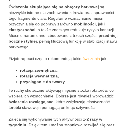
Ćwiczenia skupiające się na obręczy barkowej
są
niezwykle istotne dla zachowania zdrowia oraz sprawności
tego fragmentu ciała. Regularne wzmacnianie mięśni
przyczynia się do poprawy zarówno
mobilności
, jak i
elastyczności
, a także znacząco redukuje ryzyko kontuzji.
Mięśnie naramienne, zbudowane z trzech części:
przedniej
,
boczne
i
tylnej
, pełnią kluczową funkcję w stabilizacji stawu
barkowego.
Fizjoterapeuci często rekomendują takie
ćwiczenia
jak:
rotacja zewnętrzna
,
rotacja wewnętrzna
,
przyciąganie do twarzy
.
Te ruchy skutecznie aktywują mięśnie stożka rotatorów, co
wspiera ich wzmocnienie. Dobrze jest również wprowadzić
ćwiczenia rozciągające
, które zwiększają elastyczność
torebki stawowej i pomagają uniknąć sztywności.
Zaleca się wykonywanie tych aktywności
1-2 razy w
tygodniu
. Dzięki temu można stopniowo rozwijać siłę oraz