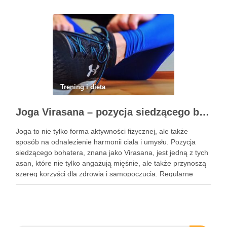
wykonać z wykorzystaniem masy …
Trening i dieta
Joga Virasana – pozycja siedzącego bohatera i jej korzyści
Joga to nie tylko forma aktywności fizycznej, ale także
sposób na odnalezienie harmonii ciała i umysłu. Pozycja
siedzącego bohatera, znana jako Virasana, jest jedną z tych
asan, które nie tylko angażują mięśnie, ale także przynoszą
szereg korzyści dla zdrowia i samopoczucia. Regularne
praktykowanie tej pozycji może poprawić elastyczność
stawów, zmniejszyć …