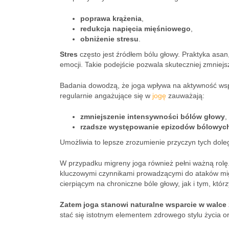
poprawa krążenia
,
redukcja napięcia mięśniowego
,
obniżenie stresu
.
Stres
często jest źródłem bólu głowy. Praktyka asan
emocji. Takie podejście pozwala skuteczniej zmniejs
Badania dowodzą, że joga wpływa na aktywność ws
regularnie angażujące się w
jogę
zauważają:
zmniejszenie intensywności bólów głowy
,
rzadsze występowanie epizodów bólowyc
Umożliwia to lepsze zrozumienie przyczyn tych dolegl
W przypadku migreny joga również pełni ważną rol
kluczowymi czynnikami prowadzącymi do ataków mi
cierpiącym na chroniczne bóle głowy, jak i tym, któ
Zatem joga stanowi naturalne wsparcie w walce 
stać się istotnym elementem zdrowego stylu życia or