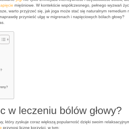
apięcie
mięśniowe. W kontekście współczesnego, pełnego wyzwań życ
jsze, warto przyjrzeć się, jak joga może stać się naturalnym remedium 
naprawdę przynieść ulgę w migrenach i napięciowych bólach głowy?
as.
e?
greny?
c w leczeniu bólów głowy?
, który zyskuje coraz większą popularność dzięki swoim relaksacyjnym
e
przynosi liczne korzyści, w tym: