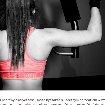
i i poprawy elastyczności, może być także skutecznym narzędziem w wa
tykowanie
jogi
nie tylko zmniejsza intensywność i częstotliwość bólów, al