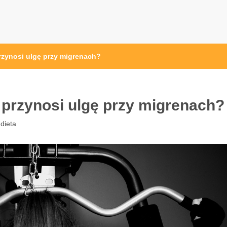
przęt sportowy Wrocław
 ze sprzętem sportowym
rzynosi ulgę przy migrenach?
 przynosi ulgę przy migrenach?
 dieta