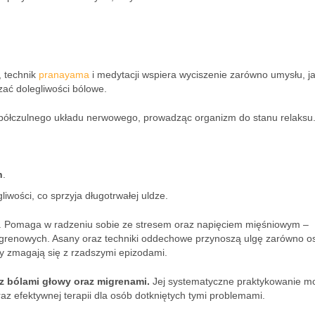
, technik
pranayama
i medytacji wspiera wyciszenie zarówno umysłu, ja
zać dolegliwości bólowe.
półczulnego układu nerwowego, prowadząc organizm do stanu relaksu
h
.
iwości, co sprzyja długotrwałej uldze.
ę. Pomaga w radzeniu sobie ze stresem oraz napięciem mięśniowym –
grenowych. Asany oraz techniki oddechowe przynoszą ulgę zarówno 
rzy zmagają się z rzadszymi epizodami.
z bólami głowy oraz migrenami.
Jej systematyczne praktykowanie m
az efektywnej terapii dla osób dotkniętych tymi problemami.