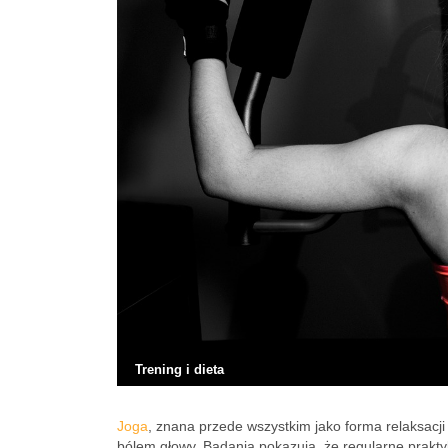
Trening i dieta
Joga
, znana przede wszystkim jako forma relaksacj
bólem głowy. Badania pokazują, że regularne prak