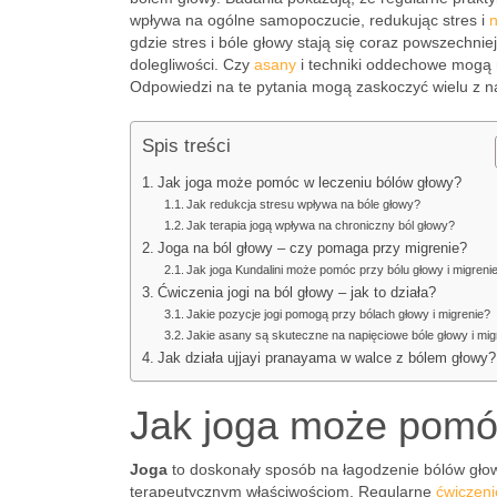
wpływa na ogólne samopoczucie, redukując stres i
n
gdzie stres i bóle głowy stają się coraz powszechnie
dolegliwości. Czy
asany
i techniki oddechowe mogą 
Odpowiedzi na te pytania mogą zaskoczyć wielu z n
Spis treści
Jak joga może pomóc w leczeniu bólów głowy?
Jak redukcja stresu wpływa na bóle głowy?
Jak terapia jogą wpływa na chroniczny ból głowy?
Joga na ból głowy – czy pomaga przy migrenie?
Jak joga Kundalini może pomóc przy bólu głowy i migreni
Ćwiczenia jogi na ból głowy – jak to działa?
Jakie pozycje jogi pomogą przy bólach głowy i migrenie?
Jakie asany są skuteczne na napięciowe bóle głowy i mi
Jak działa ujjayi pranayama w walce z bólem głowy?
Jak joga może pomó
Joga
to doskonały sposób na łagodzenie bólów głowy
terapeutycznym właściwościom. Regularne
ćwiczeni