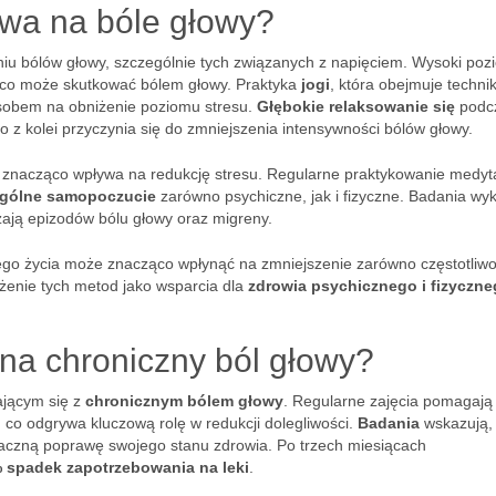
ywa na bóle głowy?
iu bólów głowy, szczególnie tych związanych z napięciem. Wysoki poz
 co może skutkować bólem głowy. Praktyka
jogi
, która obejmuje technik
sobem na obniżenie poziomu stresu.
Głębokie relaksowanie się
podc
co z kolei przyczynia się do zmniejszenia intensywności bólów głowy.
eż znacząco wpływa na redukcję stresu. Regularne praktykowanie medyta
gólne samopoczucie
zarówno psychiczne, jak i fizyczne. Badania wyk
ają epizodów bólu głowy oraz migreny.
nego życia może znacząco wpłynąć na zmniejszenie zarówno częstotliwoś
żenie tych metod jako wsparcia dla
zdrowia psychicznego i fizyczn
na chroniczny ból głowy?
ającym się z
chronicznym bólem głowy
. Regularne zajęcia pomagają
 co odgrywa kluczową rolę w redukcji dolegliwości.
Badania
wskazują,
aczną poprawę swojego stanu zdrowia. Po trzech miesiącach
 spadek zapotrzebowania na leki
.