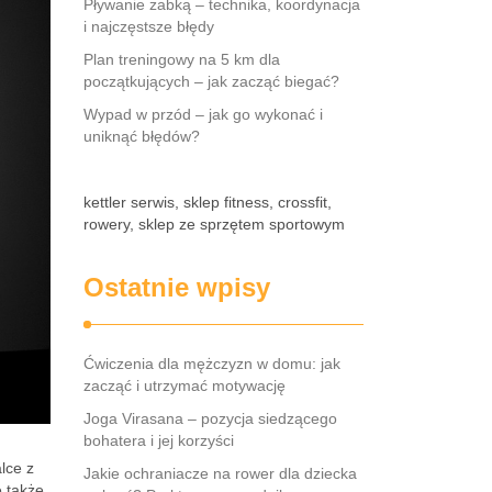
Pływanie żabką – technika, koordynacja
i najczęstsze błędy
Plan treningowy na 5 km dla
początkujących – jak zacząć biegać?
Wypad w przód – jak go wykonać i
uniknąć błędów?
kettler serwis, sklep fitness, crossfit,
rowery, sklep ze sprzętem sportowym
Ostatnie wpisy
Ćwiczenia dla mężczyzn w domu: jak
zacząć i utrzymać motywację
Joga Virasana – pozycja siedzącego
bohatera i jej korzyści
lce z
Jakie ochraniacze na rower dla dziecka
e także