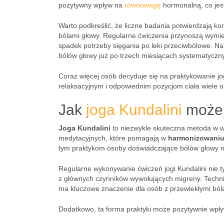
pozytywny wpływ na
równowagę
hormonalną, co jes
Warto podkreślić, że liczne badania potwierdzają ko
bólami głowy. Regularne ćwiczenia przynoszą wymie
spadek potrzeby sięgania po leki przeciwbólowe. N
bólów głowy już po trzech miesiącach systematycz
Coraz więcej osób decyduje się na praktykowanie jo
relaksacyjnym i odpowiednim pozycjom ciała wiele 
Jak
joga Kundalini
może 
Joga Kundalini
to niezwykle skuteczna metoda w w
medytacyjnych, które pomagają w
harmonizowaniu 
tym praktykom osoby doświadczające bólów głowy 
Regularne wykonywanie ćwiczeń jogi Kundalini nie ty
z głównych czynników wywołujących migreny. Technik
ma kluczowe znaczenie dla osób z przewlekłymi ból
Dodatkowo, ta forma praktyki może pozytywnie wpł