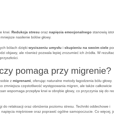
ie krwi.
Redukcja stresu
oraz
napięcia emocjonalnego
stanowią isto
 mniejsze nasilenie bólów głowy.
nych bólach dzięki
wyciszeniu umysłu
i
skupieniu na swoim ciele
po
dzi objawy, ale również pozwala lepiej zrozumieć ich źródła. W rezultac
przyszłości.
 czy pomaga przy migrenie?
sobie z
migrenami
, oferując naturalne metody łagodzenia bólu głowy.
lko zmniejsza częstotliwość występowania migren, ale także całkowicie
an wspomaga przepływ krwi w obrębie głowy, co przyczynia się do red
i do relaksacji oraz obniżenia poziomu stresu. Techniki oddechowe i
ć napięcia mięśniowe oraz poprawić ogólne samopoczucie. Co więcej, 