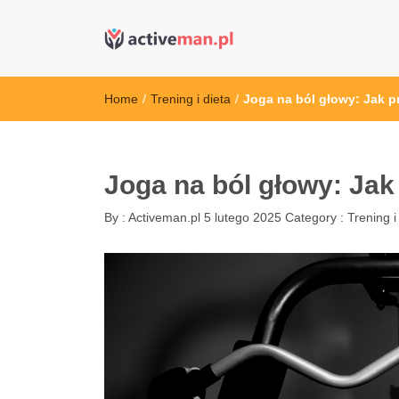
active man – s
kettler serwis, sklep fitness, crossfit, rowery, sklep
Home
/
Trening i dieta
/
Joga na ból głowy: Jak p
Joga na ból głowy: Jak
By :
Activeman.pl
5 lutego 2025
Category :
Trening i