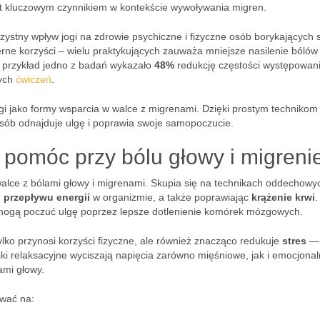
t kluczowym czynnikiem w kontekście wywoływania migren.
rzystny wpływ jogi na zdrowie psychiczne i fizyczne osób borykających s
rne korzyści – wielu praktykujących zauważa mniejsze nasilenie bólów
a przykład jedno z badań wykazało
48%
redukcję częstości występowan
nych
ćwiczeń
.
gi jako formy wsparcia w walce z migrenami. Dzięki prostym technikom
osób odnajduje ulgę i poprawia swoje samopoczucie.
pomóc przy bólu głowy i migreni
alce z bólami głowy i migrenami. Skupia się na technikach oddechowy
przepływu energii
w organizmie, a także poprawiając
krążenie krwi
.
mogą poczuć ulgę poprzez lepsze dotlenienie komórek mózgowych.
lko przynosi korzyści fizyczne, ale również znacząco redukuje
stres
— 
i relaksacyjne wyciszają napięcia zarówno mięśniowe, jak i emocjonal
ami głowy.
ywać na: