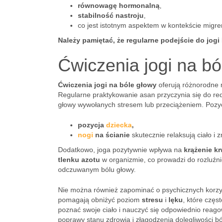
równowagę hormonalną
,
stabilność nastroju
,
co jest istotnym aspektem w kontekście migre
Należy pamiętać, że regularne podejście do jogi
Ćwiczenia jogi na ból
Ćwiczenia jogi na bóle głowy
oferują różnorodne 
Regularne praktykowanie asan przyczynia się do re
głowy wywołanych stresem lub przeciążeniem. Pozycj
pozycja
dziecka
,
nogi
na ścianie
skutecznie relaksują ciało i 
Dodatkowo, joga pozytywnie wpływa na
krążenie kr
tlenku azotu
w organizmie, co prowadzi do rozluźn
odczuwanym bólu głowy.
Nie można również zapominać o psychicznych korzy
pomagają obniżyć poziom
stresu
i
lęku
, które częs
poznać swoje ciało i nauczyć się odpowiednio reag
poprawy stanu zdrowia i złagodzenia dolegliwości b