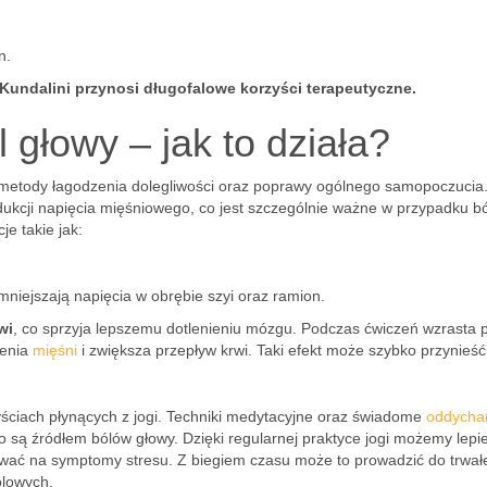
n.
 Kundalini przynosi długofalowe korzyści terapeutyczne.
 głowy – jak to działa?
metody łagodzenia dolegliwości oraz poprawy ogólnego samopoczucia
dukcji napięcia mięśniowego, co jest szczególnie ważne w przypadku b
e takie jak:
zmniejszają napięcia w obrębie szyi oraz ramion.
wi
, co sprzyja lepszemu dotlenieniu mózgu. Podczas ćwiczeń wzrasta 
ienia
mięśni
i zwiększa przepływ krwi. Taki efekt może szybko przynieść
ściach płynących z jogi. Techniki medytacyjne oraz świadome
oddycha
to są źródłem bólów głowy. Dzięki regularnej praktyce jogi możemy lepie
ować na symptomy stresu. Z biegiem czasu może to prowadzić do trwał
ólowych.