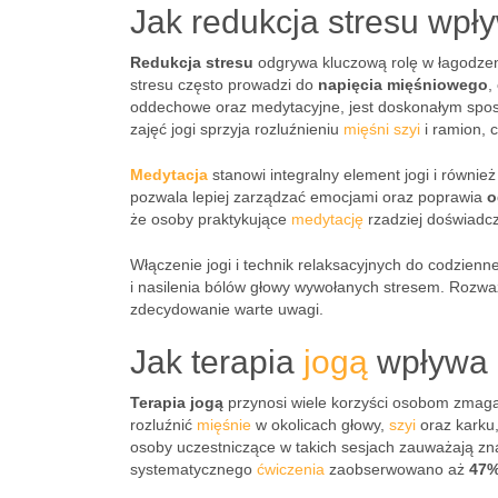
Jak redukcja stresu wpł
Redukcja stresu
odgrywa kluczową rolę w łagodzen
stresu często prowadzi do
napięcia mięśniowego
,
oddechowe oraz medytacyjne, jest doskonałym spo
zajęć jogi sprzyja rozluźnieniu
mięśni szyi
i ramion, 
Medytacja
stanowi integralny element jogi i równi
pozwala lepiej zarządzać emocjami oraz poprawia
o
że osoby praktykujące
medytację
rzadziej doświadcz
Włączenie jogi i technik relaksacyjnych do codzien
i nasilenia bólów głowy wywołanych stresem. Rozwa
zdecydowanie warte uwagi.
Jak terapia
jogą
wpływa 
Terapia jogą
przynosi wiele korzyści osobom zmag
rozluźnić
mięśnie
w okolicach głowy,
szyi
oraz karku,
osoby uczestniczące w takich sesjach zauważają zn
systematycznego
ćwiczenia
zaobserwowano aż
47%