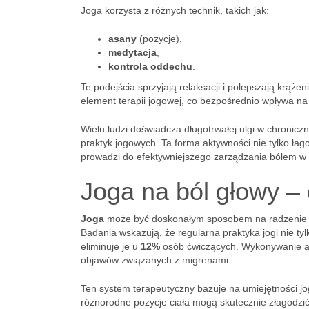
Joga korzysta z różnych technik, takich jak:
asany
(pozycje),
medytacja
,
kontrola oddechu
.
Te podejścia sprzyjają relaksacji i polepszają krążen
element terapii jogowej, co bezpośrednio wpływa na
Wielu ludzi doświadcza długotrwałej ulgi w chronicz
praktyk jogowych. Ta forma aktywności nie tylko łago
prowadzi do efektywniejszego zarządzania bólem w 
Joga na ból głowy –
Joga
może być doskonałym sposobem na radzenie 
Badania wskazują, że regularna praktyka jogi nie ty
eliminuje je u
12%
osób ćwiczących. Wykonywanie as
objawów związanych z migrenami.
Ten system terapeutyczny bazuje na umiejętności jog
różnorodne pozycje ciała mogą skutecznie złagodzi