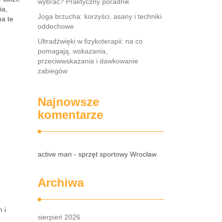
wybrać? Praktyczny poradnik
ia,
Joga brzucha: korzyści, asany i techniki
na te
oddechowe
Ultradźwięki w fizykoterapii: na co
pomagają, wskazania,
przeciwwskazania i dawkowanie
zabiegów
Najnowsze
komentarze
active man - sprzęt sportowy Wrocław
Archiwa
 i
sierpień 2026