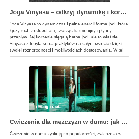
Joga Vinyasa – odkryj dynamikę i korzyści tej praktyki
Joga Vinyasa to dynamiczna i pełna energii forma jogi, która
łączy ruch z oddechem, tworząc harmonijny i płynny
przepływ. Jej korzenie sięgają hatha jogi, ale to właśnie
Vinyasa zdobyła serca praktyków na całym świecie dzięki
swojej różnorodności i możliwościach dostosowania. W tej
praktyce każdy ruch jest zsynchronizowany z oddechem, co
…
Trening i dieta
Ćwiczenia dla mężczyzn w domu: jak zacząć i utrzymać motywację
Ćwiczenia w domu zyskują na popularności, zwłaszcza w