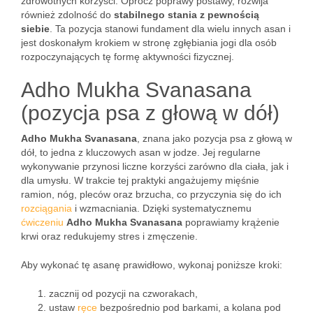
zdrowotnych korzyści. Oprócz poprawy postawy, rozwija
również zdolność do
stabilnego stania z pewnością
siebie
. Ta pozycja stanowi fundament dla wielu innych asan i
jest doskonałym krokiem w stronę zgłębiania jogi dla osób
rozpoczynających tę formę aktywności fizycznej.
Adho Mukha Svanasana
(pozycja psa z głową w dół)
Adho Mukha Svanasana
, znana jako pozycja psa z głową w
dół, to jedna z kluczowych asan w jodze. Jej regularne
wykonywanie przynosi liczne korzyści zarówno dla ciała, jak i
dla umysłu. W trakcie tej praktyki angażujemy mięśnie
ramion, nóg, pleców oraz brzucha, co przyczynia się do ich
rozciągania
i wzmacniania. Dzięki systematycznemu
ćwiczeniu
Adho Mukha Svanasana
poprawiamy krążenie
krwi oraz redukujemy stres i zmęczenie.
Aby wykonać tę asanę prawidłowo, wykonaj poniższe kroki:
zacznij od pozycji na czworakach,
ustaw
ręce
bezpośrednio pod barkami, a kolana pod