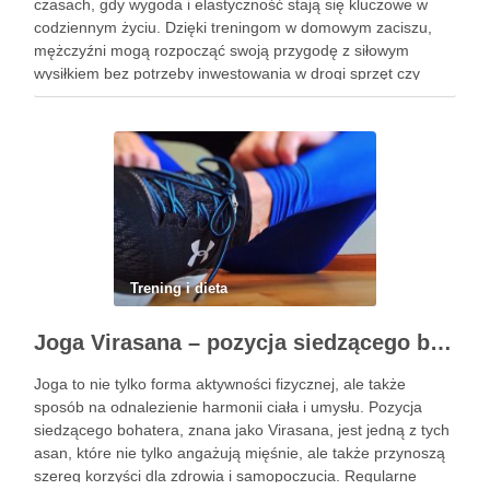
czasach, gdy wygoda i elastyczność stają się kluczowe w
codziennym życiu. Dzięki treningom w domowym zaciszu,
mężczyźni mogą rozpocząć swoją przygodę z siłowym
wysiłkiem bez potrzeby inwestowania w drogi sprzęt czy
dojazdy do siłowni. Regularne ćwiczenia, które można
wykonać z wykorzystaniem masy …
Trening i dieta
Joga Virasana – pozycja siedzącego bohatera i jej korzyści
Joga to nie tylko forma aktywności fizycznej, ale także
sposób na odnalezienie harmonii ciała i umysłu. Pozycja
siedzącego bohatera, znana jako Virasana, jest jedną z tych
asan, które nie tylko angażują mięśnie, ale także przynoszą
szereg korzyści dla zdrowia i samopoczucia. Regularne