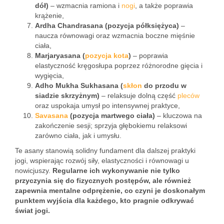
dół)
– wzmacnia ramiona i
nogi
, a także poprawia
krążenie,
Ardha Chandrasana (pozycja półksiężyca)
–
naucza równowagi oraz wzmacnia boczne mięśnie
ciała,
Marjaryasana (
pozycja kota
)
– poprawia
elastyczność kręgosłupa poprzez różnorodne gięcia i
wygięcia,
Adho Mukha Sukhasana (
skłon
do przodu w
siadzie skrzyżnym)
– relaksuje dolną część
pleców
oraz uspokaja umysł po intensywnej praktyce,
Savasana
(pozycja martwego ciała)
– kluczowa na
zakończenie sesji; sprzyja głębokiemu relaksowi
zarówno ciała, jak i umysłu.
Te asany stanowią solidny fundament dla dalszej praktyki
jogi, wspierając rozwój siły, elastyczności i równowagi u
nowicjuszy.
Regularne ich wykonywanie nie tylko
przyczynia się do fizycznych postępów, ale również
zapewnia mentalne odprężenie, co czyni je doskonałym
punktem wyjścia dla każdego, kto pragnie odkrywać
świat jogi.