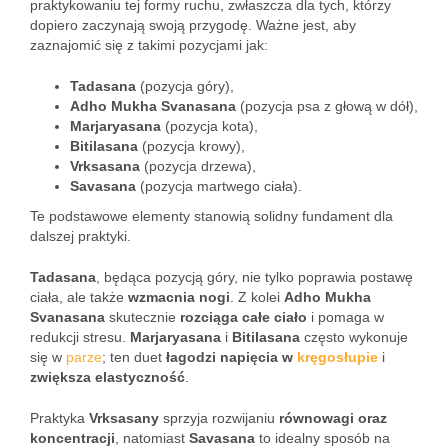
praktykowaniu tej formy ruchu, zwłaszcza dla tych, którzy
dopiero zaczynają swoją przygodę. Ważne jest, aby
zaznajomić się z takimi pozycjami jak:
Tadasana
(pozycja góry),
Adho Mukha Svanasana
(pozycja psa z głową w dół),
Marjaryasana
(pozycja kota),
Bitilasana
(pozycja krowy),
Vrksasana
(pozycja drzewa),
Savasana
(pozycja martwego ciała).
Te podstawowe elementy stanowią solidny fundament dla
dalszej praktyki.
Tadasana
, będąca pozycją góry, nie tylko poprawia postawę
ciała, ale także
wzmacnia nogi
. Z kolei
Adho Mukha
Svanasana
skutecznie
rozciąga całe ciało
i pomaga w
redukcji stresu.
Marjaryasana
i
Bitilasana
często wykonuje
się w
parze
; ten duet
łagodzi napięcia w
kręgosłupie
i
zwiększa elastyczność
.
Praktyka
Vrksasany
sprzyja rozwijaniu
równowagi oraz
koncentracji
, natomiast
Savasana
to idealny sposób na