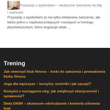
Przysiady z wyskokiem – skuteczne ćwiczenie na siłę
i zwinność
Przysiady z wyskokiem to nie tylko efektowne ćwiczenie, ale
także jedno z najskuteczniejszych rozwiązań w treningu
plyometrycznym, które angażuje wiele …
Trening
Jak otworzyć klub fitness – kroki do założenia i prowadzenia
klubu fitness
Joga dla mężczyzn – korzyści, techniki i jak zacząć?
Korzyści z rozciągania nóg: jak zwiększyć elastyczność i
sprawność?
Dieta DASH – skuteczne odchudzanie i kontrola ciśnienia
krwi