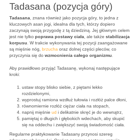
Tadasana (pozycja góry)
Tadasana
, znana również jako pozycja góry, to jedna z
kluczowych asan jogi, idealna dla tych, którzy dopiero
zaczynają swoją przygodę z tą dziedziną. Jej głównym celem
jest nie tylko
poprawa postawy ciała
, ale także
stabilizacja
korpusu
. W trakcie wykonywania tej pozycji zaangażowane
są mięśnie nóg,
brzucha
oraz dolnej części pleców, co
przyczynia się do
wzmocnienia całego organizmu
.
Aby prawidłowo przyjąć Tadasanę, wykonaj następujące
kroki:
ustaw stopy blisko siebie, z piętami lekko
rozdzielonymi,
wyprostuj ramiona wzdłuż tułowia i rozłóż palce dłoni,
równomiernie rozłóż ciężar ciała na stopach,
napnij mięśnie
ud
i delikatnie skręć je do wewnątrz,
pamiętaj o długich i głębokich wdechach, aby skupić
się na oddechu i zwiększyć swoją świadomość ciała.
Regularne praktykowanie Tadasany przynosi szereg