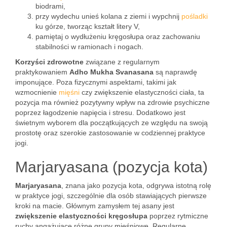
biodrami,
przy wydechu unieś kolana z ziemi i wypchnij
pośladki
ku górze, tworząc kształt litery V,
pamiętaj o wydłużeniu kręgosłupa oraz zachowaniu
stabilności w ramionach i nogach.
Korzyści zdrowotne
związane z regularnym
praktykowaniem
Adho Mukha Svanasana
są naprawdę
imponujące. Poza fizycznymi aspektami, takimi jak
wzmocnienie
mięśni
czy zwiększenie elastyczności ciała, ta
pozycja ma również pozytywny wpływ na zdrowie psychiczne
poprzez łagodzenie napięcia i stresu. Dodatkowo jest
świetnym wyborem dla początkujących ze względu na swoją
prostotę oraz szerokie zastosowanie w codziennej praktyce
jogi.
Marjaryasana (pozycja kota)
Marjaryasana
, znana jako pozycja kota, odgrywa istotną rolę
w praktyce jogi, szczególnie dla osób stawiających pierwsze
kroki na macie. Głównym zamysłem tej asany jest
zwiększenie elastyczności kręgosłupa
poprzez rytmiczne
ruchy angażujące różne grupy mięśniowe. Regularne