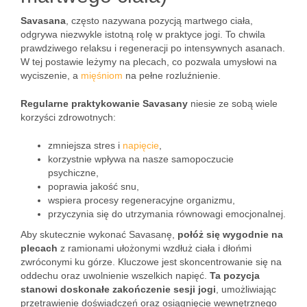
Savasana
, często nazywana pozycją martwego ciała,
odgrywa niezwykle istotną rolę w praktyce jogi. To chwila
prawdziwego relaksu i regeneracji po intensywnych asanach.
W tej postawie leżymy na plecach, co pozwala umysłowi na
wyciszenie, a
mięśniom
na pełne rozluźnienie.
Regularne praktykowanie Savasany
niesie ze sobą wiele
korzyści zdrowotnych:
zmniejsza stres i
napięcie
,
korzystnie wpływa na nasze samopoczucie
psychiczne,
poprawia jakość snu,
wspiera procesy regeneracyjne organizmu,
przyczynia się do utrzymania równowagi emocjonalnej.
Aby skutecznie wykonać Savasanę,
połóż się wygodnie na
plecach
z ramionami ułożonymi wzdłuż ciała i dłońmi
zwróconymi ku górze. Kluczowe jest skoncentrowanie się na
oddechu oraz uwolnienie wszelkich napięć.
Ta pozycja
stanowi doskonałe zakończenie sesji jogi
, umożliwiając
przetrawienie doświadczeń oraz osiągnięcie wewnętrznego