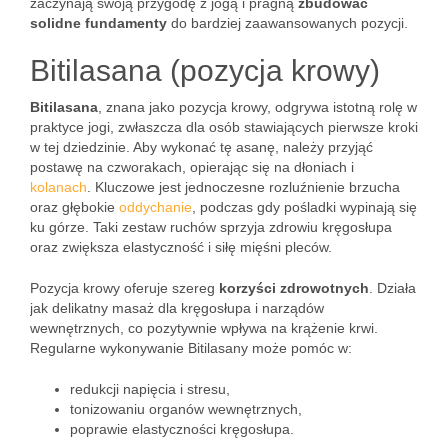
zaczynają swoją przygodę z jogą i pragną
zbudować
solidne fundamenty
do bardziej zaawansowanych pozycji.
Bitilasana (pozycja krowy)
Bitilasana
, znana jako pozycja krowy, odgrywa istotną rolę w
praktyce jogi, zwłaszcza dla osób stawiających pierwsze kroki
w tej dziedzinie. Aby wykonać tę asanę, należy przyjąć
postawę na czworakach, opierając się na dłoniach i
kolanach
. Kluczowe jest jednoczesne rozluźnienie brzucha
oraz głębokie
oddychanie
, podczas gdy pośladki wypinają się
ku górze. Taki zestaw ruchów sprzyja zdrowiu kręgosłupa
oraz zwiększa elastyczność i siłę mięśni pleców.
Pozycja krowy oferuje szereg
korzyści zdrowotnych
. Działa
jak delikatny masaż dla kręgosłupa i narządów
wewnętrznych, co pozytywnie wpływa na krążenie krwi.
Regularne wykonywanie Bitilasany może pomóc w:
redukcji napięcia i stresu,
tonizowaniu organów wewnętrznych,
poprawie elastyczności kręgosłupa.