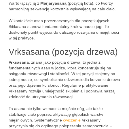
Warto łączyć ją z
Marjaryasaną
(pozycją kota), co tworzy
harmonijną sekwencję korzystnie wpływającą na całe ciało.
W kontekście asan przeznaczonych dla początkujących,
Bitilasana stanowi fundamentalny krok w nauce jogi. To
doskonały punkt wyjścia do dalszego rozwijania umiejętności
w tej praktyce.
Vrksasana (pozycja drzewa)
Vrksasana
, znana jako pozycja drzewa, to jedna z
fundamentalnych asan w jodze, która koncentruje się na
osiąganiu równowagi i stabilności. W tej pozycji stajemy na
jednej nodze, co symbolicznie odzwierciedla korzenie drzewa
oraz jego dążenie ku słońcu. Regularne praktykowanie
Vrksasany rozwija umiejętność skupienia i poprawia naszą
zdolność do utrzymania równowagi.
Ta asana nie tylko wzmacnia mięśnie nóg, ale także
stabilizuje ciało poprzez aktywację głębokich warstw
mięśniowych. Systematyczne
ćwiczenie
Vrksasany
przyczynia się do ogólnego polepszenia samopoczucia –