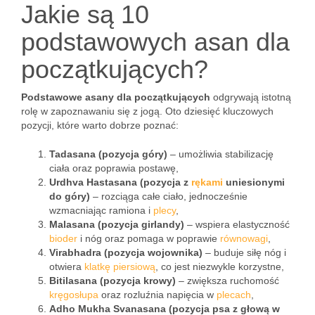
Jakie są 10
podstawowych asan dla
początkujących?
Podstawowe asany dla początkujących
odgrywają istotną
rolę w zapoznawaniu się z jogą. Oto dziesięć kluczowych
pozycji, które warto dobrze poznać:
Tadasana (pozycja góry)
– umożliwia stabilizację
ciała oraz poprawia postawę,
Urdhva Hastasana (pozycja z
rękami
uniesionymi
do góry)
– rozciąga całe ciało, jednocześnie
wzmacniając ramiona i
plecy
,
Malasana (pozycja girlandy)
– wspiera elastyczność
bioder
i nóg oraz pomaga w poprawie
równowagi
,
Virabhadra (pozycja wojownika)
– buduje siłę nóg i
otwiera
klatkę piersiową
, co jest niezwykle korzystne,
Bitilasana (pozycja krowy)
– zwiększa ruchomość
kręgosłupa
oraz rozluźnia napięcia w
plecach
,
Adho Mukha Svanasana (pozycja psa z głową w