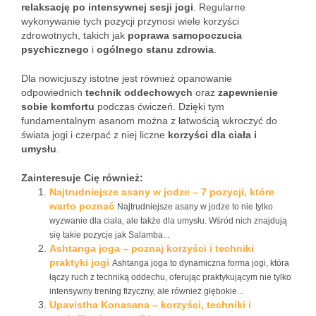
relaksację po intensywnej sesji jogi
. Regularne
wykonywanie tych pozycji przynosi wiele korzyści
zdrowotnych, takich jak
poprawa samopoczucia
psychicznego
i
ogólnego stanu zdrowia
.
Dla nowicjuszy istotne jest również opanowanie
odpowiednich
technik oddechowych
oraz
zapewnienie
sobie komfortu
podczas ćwiczeń. Dzięki tym
fundamentalnym asanom można z łatwością wkroczyć do
świata jogi i czerpać z niej liczne
korzyści dla ciała i
umysłu
.
Zainteresuje Cię również:
Najtrudniejsze asany w jodze – 7 pozycji, które
warto poznać
Najtrudniejsze asany w jodze to nie tylko
wyzwanie dla ciała, ale także dla umysłu. Wśród nich znajdują
się takie pozycje jak Salamba...
Ashtanga joga – poznaj korzyści i techniki
praktyki jogi
Ashtanga joga to dynamiczna forma jogi, która
łączy ruch z techniką oddechu, oferując praktykującym nie tylko
intensywny trening fizyczny, ale również głębokie...
Upavistha Konasana – korzyści, techniki i