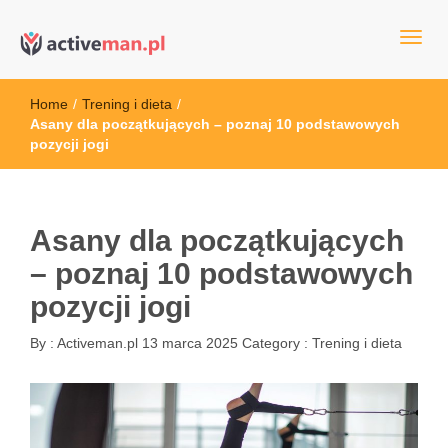
kettler serwis, sklep fitness, crossfit, rowery, sklep ze sprzętem
active man – sprzęt sportowy Wrocła
sportowym
Home
/
Trening i dieta
/
Asany dla początkujących – poznaj 10 podstawowych
pozycji jogi
Asany dla początkujących
– poznaj 10 podstawowych
pozycji jogi
By :
Activeman.pl
13 marca 2025
Category :
Trening i dieta