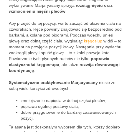
wykonywanie Marjaryasany sprzyja
rozciągnięciu oraz
wzmocnieniu mięśni pleców
.
Aby przejść do tej pozycji, warto zacząć od ułożenia ciała na
czworakach. Ręce powinny znajdować się bezpośrednio pod
barkami, a kolana pod biodrami. Podczas wdechu unieś
głowę oraz dolną część ciała, wyginając
kręgosłup
w dół – to
moment na przyjęcie pozycji krowy. Następnie przy wydechu
zaokrąglij plecy i opuść głowę – to z kolei pozycja kota.
Powtarzanie tych płynnych ruchów nie tylko
poprawia
elastyczność kręgosłupa
, ale także
rozwija równowagę i
koordynację
.
Systematyczne praktykowanie Marjaryasany
niesie ze
sobą wiele korzyści zdrowotnych:
zmniejszenie napięcia w dolnej części pleców,
poprawa ogólnej postawy ciała,
dobre przygotowanie do bardziej zaawansowanych
pozycji.
Ta asana jest doskonałym wyborem dla tych, którzy dopiero