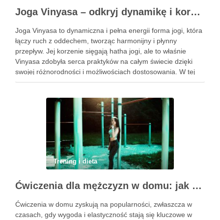
Joga Vinyasa – odkryj dynamikę i korzyści tej praktyki
Joga Vinyasa to dynamiczna i pełna energii forma jogi, która
łączy ruch z oddechem, tworząc harmonijny i płynny
przepływ. Jej korzenie sięgają hatha jogi, ale to właśnie
Vinyasa zdobyła serca praktyków na całym świecie dzięki
swojej różnorodności i możliwościach dostosowania. W tej
praktyce każdy ruch jest zsynchronizowany z oddechem, co
…
Trening i dieta
Ćwiczenia dla mężczyzn w domu: jak zacząć i utrzymać motywację
Ćwiczenia w domu zyskują na popularności, zwłaszcza w
czasach, gdy wygoda i elastyczność stają się kluczowe w