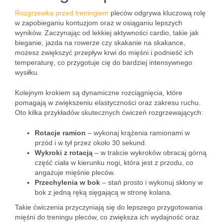
Rozgrzewka przed treningiem
pleców odgrywa kluczową rolę
w zapobieganiu kontuzjom oraz w osiąganiu lepszych
wyników. Zaczynając od lekkiej aktywności cardio, takie jak
bieganie, jazda na rowerze czy skakanie na skakance,
możesz zwiększyć przepływ krwi do mięśni i podnieść ich
temperaturę, co przygotuje cię do bardziej intensywnego
wysiłku.
Kolejnym krokiem są dynamiczne rozciągnięcia, które
pomagają w zwiększeniu elastyczności oraz zakresu ruchu.
Oto kilka przykładów skutecznych ćwiczeń rozgrzewających:
Rotacje ramion
– wykonaj krążenia ramionami w
przód i w tył przez około 30 sekund.
Wykroki z rotacją
– w trakcie wykroków obracaj górną
część ciała w kierunku nogi, która jest z przodu, co
angażuje mięśnie pleców.
Przechylenia w bok
– stań prosto i wykonuj skłony w
bok z jedną ręką sięgającą w stronę kolana.
Takie ćwiczenia przyczyniają się do lepszego przygotowania
mięśni do treningu pleców, co zwiększa ich wydajność oraz