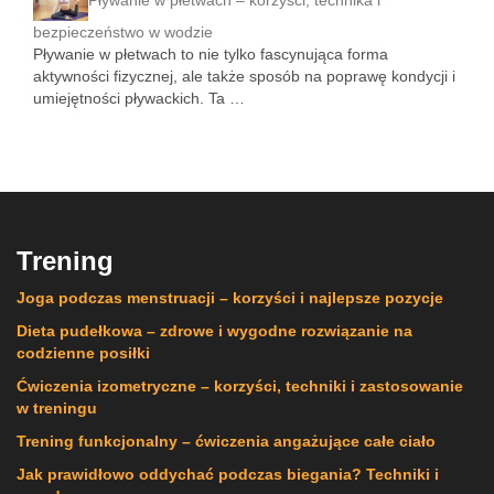
Pływanie w płetwach – korzyści, technika i
bezpieczeństwo w wodzie
Pływanie w płetwach to nie tylko fascynująca forma
aktywności fizycznej, ale także sposób na poprawę kondycji i
umiejętności pływackich. Ta …
Trening
Joga podczas menstruacji – korzyści i najlepsze pozycje
Dieta pudełkowa – zdrowe i wygodne rozwiązanie na
codzienne posiłki
Ćwiczenia izometryczne – korzyści, techniki i zastosowanie
w treningu
Trening funkcjonalny – ćwiczenia angażujące całe ciało
Jak prawidłowo oddychać podczas biegania? Techniki i