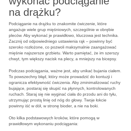
wykonać podciąganie
na drążku?
Podciąganie na drążku to znakomite ćwiczenie, które
angażuje wiele grup mięśniowych, szczególnie w obrębie
pleców. Aby wykonać je prawidłowo, kluczowa jest technika.
Zacznij od odpowiedniego ustawienia rąk – powinny być
szeroko rozłożone, co pozwoli maksymalnie zaangażować
mięśnie najszersze grzbietu. Warto pamiętać, że im szerszy
chwyt, tym większy nacisk na plecy, a mniejszy na bicepsy.
Podczas podciągania, ważne jest, aby unikać bujania ciałem.
To powszechny błąd, który może prowadzić do kontuzji i
ogranicza efektywność ćwiczenia. Aby zminimalizować ruchy
bujające, postaraj się skupić na płynnych, kontrolowanych
ruchach. Staraj się nie wyginać ciała do przodu ani do tyłu,
utrzymując prostą linię od nóg do głowy. Twoje łokcie
powinny iść w dół, w stronę bioder, a nie na boki.
Oto kilka podstawowych kroków, które pomogą w
prawidłowym wykonaniu podciągania: