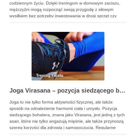
codziennym życiu. Dzięki treningom w domowym zaciszu,
mężczyźni mogą rozpocząć swoją przygodę z siłowym
wysiłkiem bez potrzeby inwestowania w drogi sprzęt czy
dojazdy do siłowni. Regularne ćwiczenia, które można
wykonać z wykorzystaniem masy …
Trening i dieta
Joga Virasana – pozycja siedzącego bohatera i jej korzyści
Joga to nie tylko forma aktywności fizycznej, ale także
sposób na odnalezienie harmonii ciała i umysłu. Pozycja
siedzącego bohatera, znana jako Virasana, jest jedną z tych
asan, które nie tylko angażują mięśnie, ale także przynoszą
szereg korzyści dla zdrowia i samopoczucia. Regularne
praktykowanie tej pozycji może poprawić elastyczność