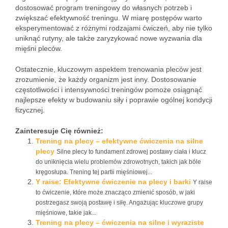
dostosować program treningowy do własnych potrzeb i
zwiększać efektywność treningu. W miarę postępów warto
eksperymentować z różnymi rodzajami ćwiczeń, aby nie tylko
uniknąć rutyny, ale także zaryzykować nowe wyzwania dla
mięśni pleców.
Ostatecznie, kluczowym aspektem trenowania pleców jest
zrozumienie, że każdy organizm jest inny. Dostosowanie
częstotliwości i intensywności treningów pomoże osiągnąć
najlepsze efekty w budowaniu siły i poprawie ogólnej kondycji
fizycznej.
Zainteresuje Cię również:
Trening na plecy – efektywne ćwiczenia na silne
plecy
Silne plecy to fundament zdrowej postawy ciała i klucz
do uniknięcia wielu problemów zdrowotnych, takich jak bóle
kręgosłupa. Trening tej partii mięśniowej...
Y raise: Efektywne ćwiczenie na plecy i barki
Y raise
to ćwiczenie, które może znacząco zmienić sposób, w jaki
postrzegasz swoją postawę i siłę. Angażując kluczowe grupy
mięśniowe, takie jak...
Trening na plecy – ćwiczenia na silne i wyraziste