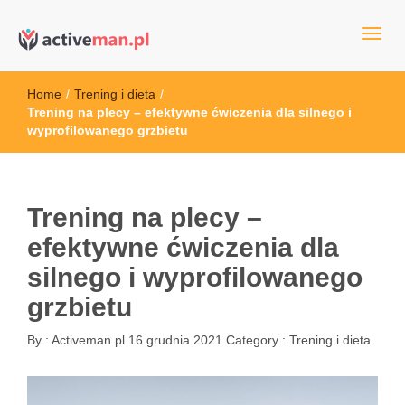
kettler serwis, sklep fitness, crossfit, rowery, sklep ze sprzętem
active man – sprzęt sportowy Wrocła
sportowym
Home
/
Trening i dieta
/
Trening na plecy – efektywne ćwiczenia dla silnego i
wyprofilowanego grzbietu
Trening na plecy –
efektywne ćwiczenia dla
silnego i wyprofilowanego
grzbietu
By :
Activeman.pl
16 grudnia 2021
Category :
Trening i dieta