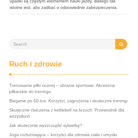
upadki są częstym elementem nauki jazdy, dlatego tak
istotne jest, aby zadbać o odpowiednie zabezpieczenia.
Ochraniacze na rower dla dzieci stanowią kluczowy element
…
Ruch i zdrowie
Trenowanie piłki nożnej – ubranie sportowe. Akcesoria
piłkarskie do treningu
Bieganie po 50-tce: Korzyści, zagrożenia i skuteczne treningi
Skuteczne ćwiczenia z kettlebell na brzuch: Przewodnik dla
wszystkich
Jak skutecznie wyszczuplić sylwetkę?
Joga rozluźniająca – korzyści dla zdrowia ciała i umysłu