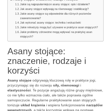
Jakie są najpopularniejsze asany stojące: opis i działanie?
Jak asany stojące wpływają na równowagę i stabilizację?
Jakie asany stojące są odpowiednie dla różnych poziomów
zaawansowania?
Jak wykonać asany stojące: technika i wskazówki
Jakie rekwizyty mogą być używane w praktyce asan stojących?
Jakie problemy zdrowotne mogą wpływać na praktykę asan
stojących?
Asany stojące:
znaczenie, rodzaje i
korzyści
Asany stojące
odgrywają kluczową rolę w praktyce jogi,
przyczyniając się do rozwoju
siły, równowagi
i
elastyczności
. Te pozycje angażują różne grupy mięśniowe,
co nie tylko wzmacnia ciało, ale także poprawia ogólne
samopoczucie. Regularne praktykowanie asan stojących
tonizuje
układ krążenia
i wspiera funkcjonowanie
narządów
wewnętrznych
, a także korzystnie wpływa na postawę.