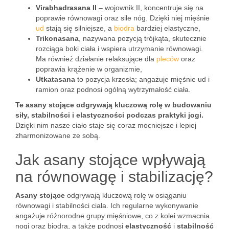
Virabhadrasana II
– wojownik II, koncentruje się na
poprawie równowagi oraz sile nóg. Dzięki niej mięśnie
ud
stają się silniejsze, a
biodra
bardziej elastyczne,
Trikonasana
, nazywana pozycją trójkąta, skutecznie
rozciąga boki ciała i wspiera utrzymanie równowagi.
Ma również działanie relaksujące dla
pleców
oraz
poprawia krążenie w organizmie,
Utkatasana
to pozycja krzesła; angażuje mięśnie ud i
ramion oraz podnosi ogólną wytrzymałość ciała.
Te asany stojące odgrywają kluczową rolę w budowaniu
siły, stabilności i elastyczności podczas praktyki jogi.
Dzięki nim nasze ciało staje się coraz mocniejsze i lepiej
zharmonizowane ze sobą.
Jak asany stojące wpływają
na równowagę i stabilizację?
Asany stojące
odgrywają kluczową rolę w osiąganiu
równowagi i stabilności ciała. Ich regularne wykonywanie
angażuje różnorodne grupy mięśniowe, co z kolei wzmacnia
nogi oraz biodra, a także podnosi
elastyczność
i
stabilność