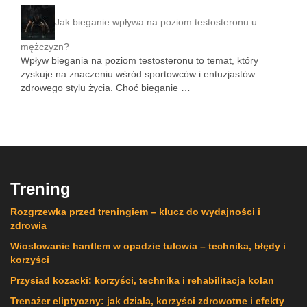
Jak bieganie wpływa na poziom testosteronu u
mężczyzn?
Wpływ biegania na poziom testosteronu to temat, który
zyskuje na znaczeniu wśród sportowców i entuzjastów
zdrowego stylu życia. Choć bieganie …
Trening
Rozgrzewka przed treningiem – klucz do wydajności i
zdrowia
Wiosłowanie hantlem w opadzie tułowia – technika, błędy i
korzyści
Przysiad kozacki: korzyści, technika i rehabilitacja kolan
Trenażer eliptyczny: jak działa, korzyści zdrowotne i efekty