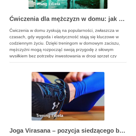
Trening i dieta
Ćwiczenia dla mężczyzn w domu: jak zacząć i utrzymać motywację
Ćwiczenia w domu zyskują na popularności, zwłaszcza w
czasach, gdy wygoda i elastyczność stają się kluczowe w
codziennym życiu. Dzięki treningom w domowym zaciszu,
mężczyźni mogą rozpocząć swoją przygodę z siłowym
wysiłkiem bez potrzeby inwestowania w drogi sprzęt czy
dojazdy do siłowni. Regularne ćwiczenia, które można
wykonać z wykorzystaniem masy …
Trening i dieta
Joga Virasana – pozycja siedzącego bohatera i jej korzyści