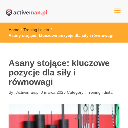
kettler serwis, sklep fitness, crossfit, rowery, sklep ze sprzętem
active man – sprzęt sportowy Wrocła
sportowym
Home
/
Trening i dieta
/
Asany stojące: kluczowe pozycje dla siły i równowagi
Asany stojące: kluczowe
pozycje dla siły i
równowagi
By :
Activeman.pl
8 marca 2025
Category :
Trening i dieta