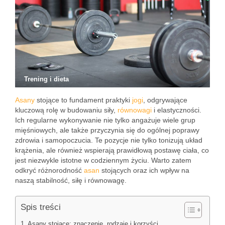
Trening i dieta
Asany
stojące to fundament praktyki
jogi
, odgrywające
kluczową rolę w budowaniu siły,
równowagi
i elastyczności.
Ich regularne wykonywanie nie tylko angażuje wiele grup
mięśniowych, ale także przyczynia się do ogólnej poprawy
zdrowia i samopoczucia. Te pozycje nie tylko tonizują układ
krążenia, ale również wspierają prawidłową postawę ciała, co
jest niezwykle istotne w codziennym życiu. Warto zatem
odkryć różnorodność
asan
stojących oraz ich wpływ na
naszą stabilność, siłę i równowagę.
Spis treści
Asany stojące: znaczenie, rodzaje i korzyści