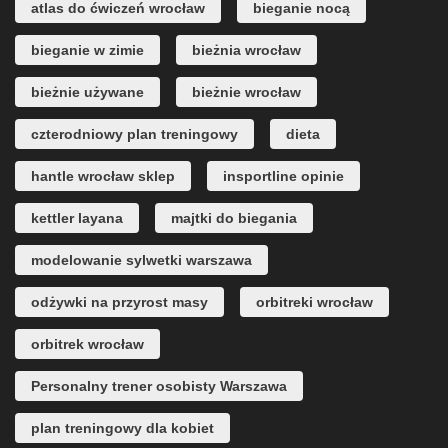
atlas do ćwiczeń wrocław
bieganie nocą
bieganie w zimie
bieżnia wrocław
bieżnie używane
bieżnie wrocław
czterodniowy plan treningowy
dieta
hantle wrocław sklep
insportline opinie
kettler layana
majtki do biegania
modelowanie sylwetki warszawa
odżywki na przyrost masy
orbitreki wrocław
orbitrek wrocław
Personalny trener osobisty Warszawa
plan treningowy dla kobiet