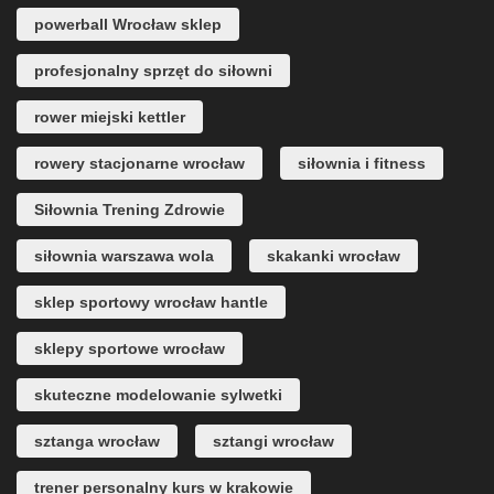
powerball Wrocław sklep
profesjonalny sprzęt do siłowni
rower miejski kettler
rowery stacjonarne wrocław
siłownia i fitness
Siłownia Trening Zdrowie
siłownia warszawa wola
skakanki wrocław
sklep sportowy wrocław hantle
sklepy sportowe wrocław
skuteczne modelowanie sylwetki
sztanga wrocław
sztangi wrocław
trener personalny kurs w krakowie