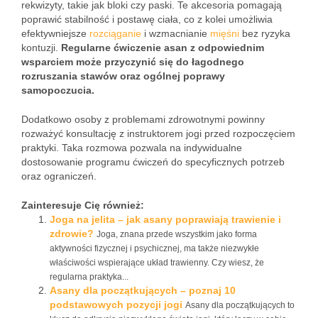
rekwizyty, takie jak bloki czy paski. Te akcesoria pomagają
poprawić stabilność i postawę ciała, co z kolei umożliwia
efektywniejsze
rozciąganie
i wzmacnianie
mięśni
bez ryzyka
kontuzji.
Regularne ćwiczenie asan z odpowiednim
wsparciem może przyczynić się do łagodnego
rozruszania stawów oraz ogólnej poprawy
samopoczucia.
Dodatkowo osoby z problemami zdrowotnymi powinny
rozważyć konsultację z instruktorem jogi przed rozpoczęciem
praktyki. Taka rozmowa pozwala na indywidualne
dostosowanie programu ćwiczeń do specyficznych potrzeb
oraz ograniczeń.
Zainteresuje Cię również:
Joga na jelita – jak asany poprawiają trawienie i
zdrowie?
Joga, znana przede wszystkim jako forma
aktywności fizycznej i psychicznej, ma także niezwykłe
właściwości wspierające układ trawienny. Czy wiesz, że
regularna praktyka...
Asany dla początkujących – poznaj 10
podstawowych pozycji jogi
Asany dla początkujących to