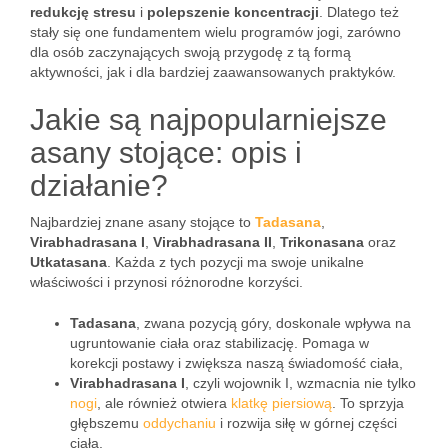
redukcję stresu
i
polepszenie koncentracji
. Dlatego też
stały się one fundamentem wielu programów jogi, zarówno
dla osób zaczynających swoją przygodę z tą formą
aktywności, jak i dla bardziej zaawansowanych praktyków.
Jakie są najpopularniejsze
asany stojące: opis i
działanie?
Najbardziej znane asany stojące to
Tadasana
,
Virabhadrasana I
,
Virabhadrasana II
,
Trikonasana
oraz
Utkatasana
. Każda z tych pozycji ma swoje unikalne
właściwości i przynosi różnorodne korzyści.
Tadasana
, zwana pozycją góry, doskonale wpływa na
ugruntowanie ciała oraz stabilizację. Pomaga w
korekcji postawy i zwiększa naszą świadomość ciała,
Virabhadrasana I
, czyli wojownik I, wzmacnia nie tylko
nogi
, ale również otwiera
klatkę piersiową
. To sprzyja
głębszemu
oddychaniu
i rozwija siłę w górnej części
ciała,