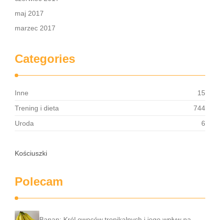
maj 2017
marzec 2017
Categories
Inne
15
Trening i dieta
744
Uroda
6
Kościuszki
Polecam
Banan: Król owoców tropikalnych i jego wpływ na