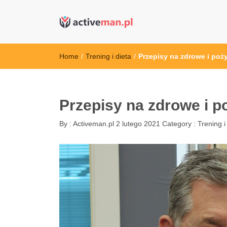
active man – s
kettler serwis, sklep fitness, crossfit, rowery, sklep
Home
/
Trening i dieta
/
Przepisy na zdrowe i poż
Przepisy na zdrowe i p
By :
Activeman.pl
2 lutego 2021
Category :
Trening i