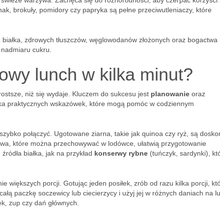
 świeże warzywa. Zachęca się do różnorodności, aby czerpać korzyści 
nak, brokuły, pomidory czy papryka są pełne przeciwutleniaczy, które
z białka, zdrowych tłuszczów, węglowodanów złożonych oraz bogactwa
 nadmiaru cukru.
owy lunch w kilka minut?
rostsze, niż się wydaje. Kluczem do sukcesu jest
planowanie
oraz
kilka praktycznych wskazówek, które mogą pomóc w codziennym
szybko połączyć. Ugotowane ziarna, takie jak quinoa czy ryż, są dosko
ywa, które można przechowywać w lodówce, ułatwią przygotowanie
źródła białka, jak na przykład
konserwy rybne
(tuńczyk, sardynki), kt
 większych porcji. Gotując jeden posiłek, zrób od razu kilka porcji, kt
całą paczkę soczewicy lub ciecierzycy i użyj jej w różnych daniach na l
ek, zup czy dań głównych.