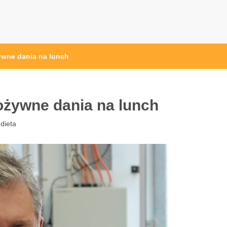
przęt sportowy Wrocław
 ze sprzętem sportowym
ywne dania na lunch
ożywne dania na lunch
 dieta