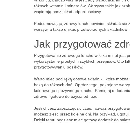
W końcu, bardzo ważne jest, aby wzbogacić lunch o
różnych witamin i minerałów. Warzywa takie jak szpi
wspierają nasz układ odpornościowy.
Podsumowując, zdrowy lunch powinien składać się 
warzyw, a także unikać przetworzonych składników i
Jak przygotować zdr
Przygotowanie zdrowego lunchu w kilka minut jest p
wykorzystanie prostych i szybkich przepisów. Oto 
przygotowywaniu posiłków.
Warto mieć pod ręką gotowe składniki, które można 
bazą do różnych dań. Oprócz tego, pokrojone warz
kolorowego i pożywnego lunchu. Pamiętaj o dodaniu 
zdrowe i gotowe do użycia od razu.
Jeśli chcesz zaoszczędzić czas, rozważ przygotowanie
możesz zjeść przez kolejne dni. Na przykład, ugotuj 
Dzięki temu będziesz mieć gotowy dodatek do sałat