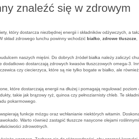
inny znaleźć się w zdrowym
ty, który dostarcza niezbędnej energii i składników odżywczych, a tak
. W skład zdrowego lunchu powinny wchodzić
białko
,
zdrowe tłuszcze
,
budulcem naszych mięśni. Do dobrych źródeł białka należy zaliczyć ch
które dodatkowo dostarczają zdrowych kwasów tłuszczowych omega-3. In
soczewica czy ciecierzyca, które są nie tylko bogate w białko, ale równie
ne, które dostarczają energii na dłużej i pomagają regulować poziom 
ty, takie jak brązowy ryż, quinoa czy pełnoziarnisty chleb. Te składni
kładu pokarmowego.
wspierają funkcje mózgu oraz wchłanianie niektórych witamin. Doskon
 awokado. Warto również zastąpić tłuszcze nasycone olejami roślinnymi
 właściwości zdrowotnych.