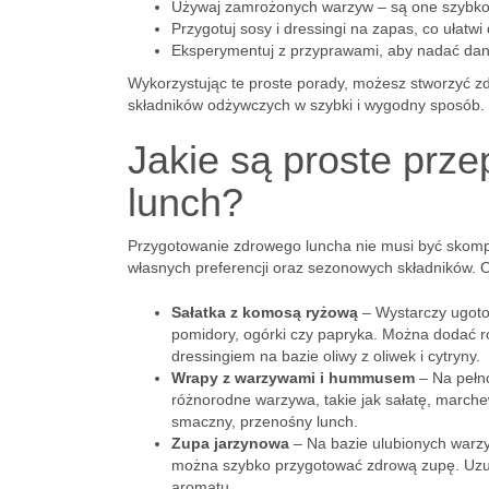
Używaj zamrożonych warzyw – są one szybko 
Przygotuj sosy i dressingi na zapas, co ułatwi
Eksperymentuj z przyprawami, aby nadać dan
Wykorzystując te proste porady, możesz stworzyć zd
składników odżywczych w szybki i wygodny sposób.
Jakie są proste prze
lunch?
Przygotowanie zdrowego luncha nie musi być skompl
własnych preferencji oraz sezonowych składników. 
Sałatka z komosą ryżową
– Wystarczy ugoto
pomidory, ogórki czy papryka. Można dodać rów
dressingiem na bazie oliwy z oliwek i cytryny.
Wrapy z warzywami i hummusem
– Na pełno
różnorodne warzywa, takie jak sałatę, march
smaczny, przenośny lunch.
Zupa jarzynowa
– Na bazie ulubionych warzyw
można szybko przygotować zdrową zupę. Uzupeł
aromatu.