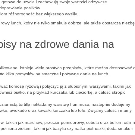
gotowe do użycia i zachowują swoje wartości odżywcze.
 doprawianie posiłków.
iom różnorodność bez większego wysiłku.
rowy lunch, który nie tylko smakuje dobrze, ale także dostarcza niezb
pisy na zdrowe dania na
ikowane. Istnieje wiele prostych przepisów, które można dostosować 
Oto kilka pomysłów na smaczne i pożywne dania na lunch.
wać komosę ryżową i połączyć ją z ulubionymi warzywami, takimi jak
nież białko, na przykład kurczaka lub cieciorkę, a całość skropić
ziarnistą tortillę nakładamy warstwę hummusu, następnie dodajemy
ewkę, awokado oraz kawałki kurczaka lub tofu. Zwijamy całość i mamy
, takich jak marchew, przecier pomidorowy, cebula oraz bulion roślinn
niona ziołami, takimi jak bazylia czy natka pietruszki, doda smaku i