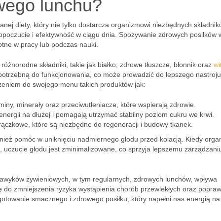
owego lunchu?
nej diety, który nie tylko dostarcza organizmowi niezbędnych składni
poczucie i efektywność w ciągu dnia. Spożywanie zdrowych posiłków 
totne w pracy lub podczas nauki.
żnorodne składniki, takie jak białko, zdrowe tłuszcze, błonnik oraz
wi
potrzebną do funkcjonowania, co może prowadzić do lepszego nastroju
czeniem do swojego menu takich produktów jak:
iny, minerały oraz przeciwutleniacze, które wspierają zdrowie.
energii na dłużej i pomagają utrzymać stabilny poziom cukru we krwi.
strączkowe, które są niezbędne do regeneracji i budowy tkanek.
eż pomóc w uniknięciu nadmiernego głodu przed kolacją. Kiedy orga
, uczucie głodu jest zminimalizowane, co sprzyja lepszemu zarządzan
awyków żywieniowych, w tym regularnych, zdrowych lunchów, wpływa
ię do zmniejszenia ryzyka wystąpienia chorób przewlekłych oraz popra
ygotowanie smacznego i zdrowego posiłku, który napełni nas energią na