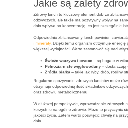
Jakie są zalety zdr
Zdrowy lunch to kluczowy element dobrze zbilansowa
odżywczych, ale także ma pozytywny wpływ na samo
dnia wpływa na koncentrację, co jest szczególnie is
Odpowiednio zbilansowany lunch powinien zawierać ró
i minerały
. Dzięki temu organizm otrzymuje energię 
większej wydajności. Warto zastanowić się nad włą
Świeże warzywa i owoce
– są bogate w witam
Pełnoziarniste węglowodany
– dostarczają 
Źródła białka
– takie jak ryby, drób, rośliny 
Regularne spożywanie zdrowych lunchów może równi
otrzymuje odpowiednią ilość składników odżywczych
oraz zdrowiu metabolicznemu.
W dłuższej perspektywie, wprowadzenie zdrowych n
korzystnie na ogólne zdrowie. Może to przyczynić s
jakości życia. Zatem warto poświęcić chwilę na prz
dnia.