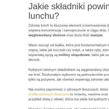
Jakie składniki pow
lunchu?
Zdrowy lunch to kluczowy element zrównoważonej die
wspiera koncentrację i samopoczucie w ciągu dnia
węglowodany złożone
oraz duża ilość
warzyw
.
Warto zacząć od białka, które jest fundamentalnym 
mięsa, takie jak kurczak czy indyk, a także ryby, 
wspaniałą opcją są
rośliny strączkowe
, takie jak 
błonnik.
Kolejnym istotnym składnikiem są węglowodany złożo
we krwi. Doskonałym wyborem są pełnoziarniste produk
tylko są pożywne, ale również wspierają zdrowie u
Nie można zapominać o zdrowych tłuszczach, które 
źródła zdrowych tłuszczów
to orzechy, nasiona oraz
przykład oliwą z oliwek, która ma wiele korzystnych