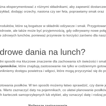
żna eksperymentować z różnymi składnikami, aby zapewnić dostarcze
zykład, dodając orzechy, nasiona czy ser feta, poprawiamy smak oraz
oduktów, które są bogatsze w składniki odżywcze i smak. Przygotowa
e zdrowie, ale także może być przyjemnością, gdy odkrywamy nowe poł
 zdrowych lunchów, ponieważ przyniesie to korzyści zarówno dla nas
drowe dania na lunch?
i sposób ma kluczowe znaczenie dla zachowania ich świeżości i sma
pojemników
, które znajdują zastosowanie nie tylko w codziennym gotow
 unikniemy dostępu powietrza i wilgoci, które mogą przyczyniać się do p
otowania posiłków. W ten sposób możemy łatwo sprawdzić, czy danie j
za. Warto zaznaczyć daty na pojemnikach, co ułatwi planowanie posiłkó
h karteczek samoprzylepnych lub etykiet, aby oznaczyć datę i rodzaj p
Najlepsze zastosowanie