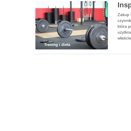
Ins
Zakup 
czynnik
która p
użytko
właściw
Trening i dieta