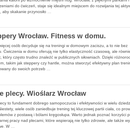
ania kalorii po wzmocnienie mięśni nóg. Wrocław, z pięknymi parkami i
zeniami do ćwiczeń, staje się idealnym miejscem do rozwijania tej akty
, aby skakanie przynosiło …
ppery Wrocław. Fitness w domu.
więcej osób decyduje się na treningi w domowym zaciszu, a to nie bez
. Ćwiczenia w domu oferują nie tylko elastyczność czasową, ale równi
, który często trudno znaleźć w publicznych siłowniach. Dzięki różnor
om, takim jak steppery czy hantle, można stworzyć efektywny plan tren
owany do swoich potrzeb …
ne plecy. Wioślarz Wrocław
plecy to fundament dobrego samopoczucia i efektywności w wielu dzied
Niestety, wiele osób zaniedbuje trening tej kluczowej partii ciała, co pro
blemów z postawą i bólami kręgosłupa. Warto jednak poznać korzyści 
arnej pracy nad plecami, które wspierają nie tylko zdrowie, ale także wy
we. W …