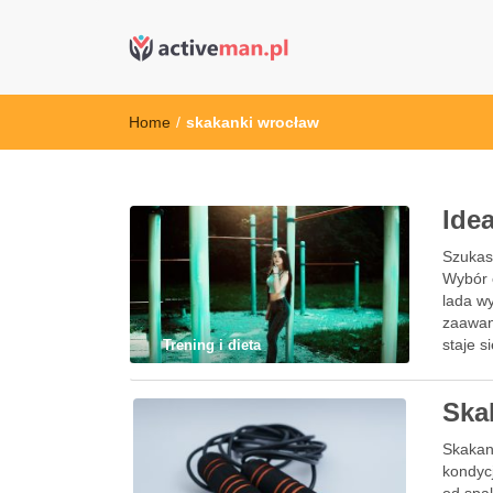
active man – s
kettler serwis, sklep fitness, crossfit, rowery, sklep
Home
/
skakanki wrocław
Ide
Szukasz
Wybór 
lada w
zaawan
staje 
Trening i dieta
Ska
Skakan
kondycj