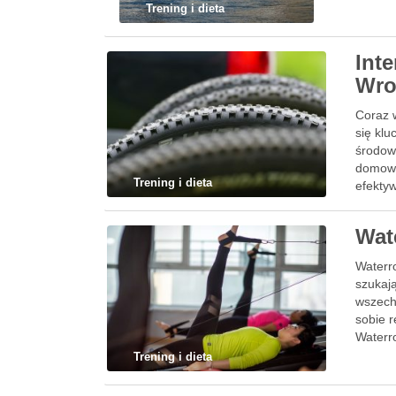
Trening i dieta
Int
Wro
Coraz w
się kl
środow
domowy
Trening i dieta
efekty
być …
Wat
Waterr
szukaj
wszechs
sobie r
Waterr
Trening i dieta