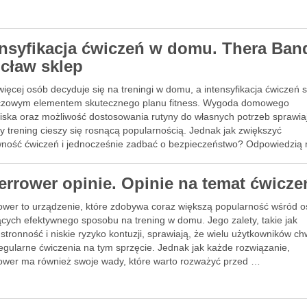
ensyfikacja ćwiczeń w domu. Thera Ban
cław sklep
ięcej osób decyduje się na treningi w domu, a intensyfikacja ćwiczeń s
uczowym elementem skutecznego planu fitness. Wygoda domowego
iska oraz możliwość dostosowania rutyny do własnych potrzeb sprawiaj
 trening cieszy się rosnącą popularnością. Jednak jak zwiększyć
wność ćwiczeń i jednocześnie zadbać o bezpieczeństwo? Odpowiedzią
errower opinie. Opinie na temat ćwicze
ower to urządzenie, które zdobywa coraz większą popularność wśród 
ących efektywnego sposobu na trening w domu. Jego zalety, takie jak
tronność i niskie ryzyko kontuzji, sprawiają, że wielu użytkowników ch
egularne ćwiczenia na tym sprzęcie. Jednak jak każde rozwiązanie,
ower ma również swoje wady, które warto rozważyć przed …