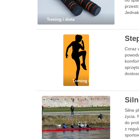
od spal
przestr
Jednak
Trening i dieta
Ste
Coraz 
powodu
komfort
sprzęt
dostos
Trening i dieta
Sil
Silne 
życia. 
do pro
z regul
sporto