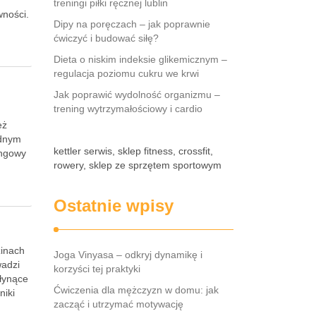
treningi piłki ręcznej lublin
wności.
Dipy na poręczach – jak poprawnie
ćwiczyć i budować siłę?
Dieta o niskim indeksie glikemicznym –
regulacja poziomu cukru we krwi
Jak poprawić wydolność organizmu –
trening wytrzymałościowy i cardio
eż
odnym
kettler serwis, sklep fitness, crossfit,
ingowy
rowery, sklep ze sprzętem sportowym
Ostatnie wpisy
zinach
Joga Vinyasa – odkryj dynamikę i
wadzi
korzyści tej praktyki
płynące
Ćwiczenia dla mężczyzn w domu: jak
niki
zacząć i utrzymać motywację