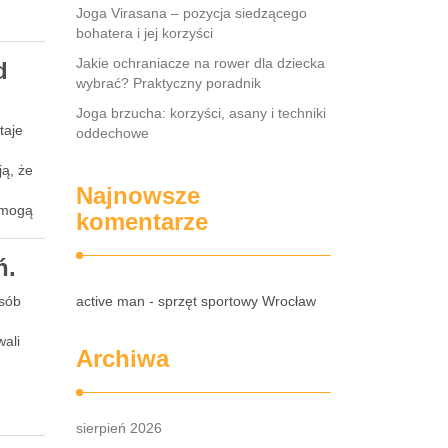
Joga Virasana – pozycja siedzącego
bohatera i jej korzyści
Jakie ochraniacze na rower dla dziecka
d
wybrać? Praktyczny poradnik
Joga brzucha: korzyści, asany i techniki
taje
oddechowe
ą, że
Najnowsze
 mogą
komentarze
ń.
osób
active man - sprzęt sportowy Wrocław
wali
Archiwa
sierpień 2026