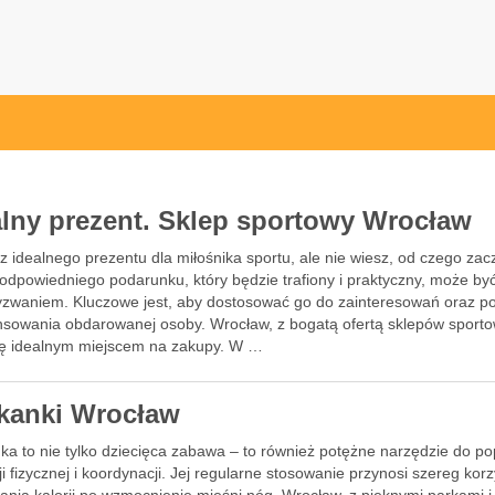
przęt sportowy Wrocław
 ze sprzętem sportowym
alny prezent. Sklep sportowy Wrocław
 idealnego prezentu dla miłośnika sportu, ale nie wiesz, od czego za
odpowiedniego podarunku, który będzie trafiony i praktyczny, może być
yzwaniem. Kluczowe jest, aby dostosować go do zainteresowań oraz p
sowania obdarowanej osoby. Wrocław, z bogatą ofertą sklepów sport
się idealnym miejscem na zakupy. W …
kanki Wrocław
ka to nie tylko dziecięca zabawa – to również potężne narzędzie do p
i fizycznej i koordynacji. Jej regularne stosowanie przynosi szereg korz