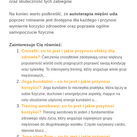
oraz skuteczność tych zabiegów.
Na koniec warto podkreślić, że
autoterapia mięśni uda
poprzez rolowanie jest dostępna dla każdego i przynosi
wymierne korzyści zdrowotne oraz poprawia ogólne
samopoczucie fizyczne.
Zainteresuje Cię również:
Crossfit: co to jest i jakie przynosi efekty dla
zdrowia?
Ćwiczenia crossfitowe zdobywają coraz większą
popularność wśród osób pragnących poprawić swoją kondycję
oraz sylwetkę. To intensywny trening, który angażuje wiele grup
mięśniowych,...
Joga kundalini – co to jest i jakie przynosi
korzyści?
Joga kundalini to niezwykła praktyka, która łączy w
sobie fizyczne, duchowe i energetyczne aspekty, mające na
celu obudzenie uśpionej energii kundalini u...
Trening aerobowy: co to jest i jakie przynosi
korzyści?
Trening aerobowy to jeden z fundamentów
zdrowego stylu życia, który angażuje największe grupy
mięśniowe do długotrwałego wysiłku. Często nazywany cardio,
stanowi klucz...
Joga slow flow – co to jest i jakie przynosi