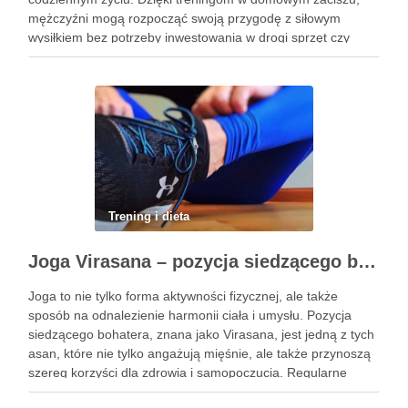
mężczyźni mogą rozpocząć swoją przygodę z siłowym
wysiłkiem bez potrzeby inwestowania w drogi sprzęt czy
dojazdy do siłowni. Regularne ćwiczenia, które można
wykonać z wykorzystaniem masy …
Trening i dieta
Joga Virasana – pozycja siedzącego bohatera i jej korzyści
Joga to nie tylko forma aktywności fizycznej, ale także
sposób na odnalezienie harmonii ciała i umysłu. Pozycja
siedzącego bohatera, znana jako Virasana, jest jedną z tych
asan, które nie tylko angażują mięśnie, ale także przynoszą
szereg korzyści dla zdrowia i samopoczucia. Regularne
praktykowanie tej pozycji może poprawić elastyczność