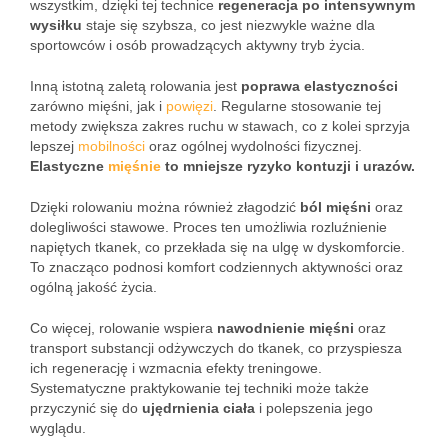
wszystkim, dzięki tej technice
regeneracja po intensywnym
wysiłku
staje się szybsza, co jest niezwykle ważne dla
sportowców i osób prowadzących aktywny tryb życia.
Inną istotną zaletą rolowania jest
poprawa elastyczności
zarówno mięśni, jak i
powięzi
. Regularne stosowanie tej
metody zwiększa zakres ruchu w stawach, co z kolei sprzyja
lepszej
mobilności
oraz ogólnej wydolności fizycznej.
Elastyczne
mięśnie
to mniejsze ryzyko kontuzji i urazów.
Dzięki rolowaniu można również złagodzić
ból mięśni
oraz
dolegliwości stawowe. Proces ten umożliwia rozluźnienie
napiętych tkanek, co przekłada się na ulgę w dyskomforcie.
To znacząco podnosi komfort codziennych aktywności oraz
ogólną jakość życia.
Co więcej, rolowanie wspiera
nawodnienie mięśni
oraz
transport substancji odżywczych do tkanek, co przyspiesza
ich regenerację i wzmacnia efekty treningowe.
Systematyczne praktykowanie tej techniki może także
przyczynić się do
ujędrnienia ciała
i polepszenia jego
wyglądu.