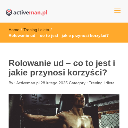
kettler serwis, sklep fitness, crossfit, rowery, sklep ze sprzętem
active man – sprzęt sportowy Wrocła
sportowym
Home
/
Trening i dieta
/
Rolowanie ud – co to jest i jakie przynosi korzyści?
Rolowanie ud – co to jest i
jakie przynosi korzyści?
By :
Activeman.pl
28 lutego 2025
Category :
Trening i dieta