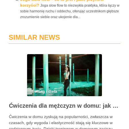
korzyści?
Joga slow flow to niezwykła praktyka, która łączy w
sobie harmonię ruchu i oddechu, oferując uczestnikom głębsze
zrozumienie siebie oraz ukojenie dla...
SIMILAR NEWS
Trening i dieta
Ćwiczenia dla mężczyzn w domu: jak zacząć i utrzymać motywację
Ćwiczenia w domu zyskują na popularności, zwłaszcza w
czasach, gdy wygoda i elastyczność stają się kluczowe w
codziennym życiu. Dzięki treningom w domowym zaciszu,