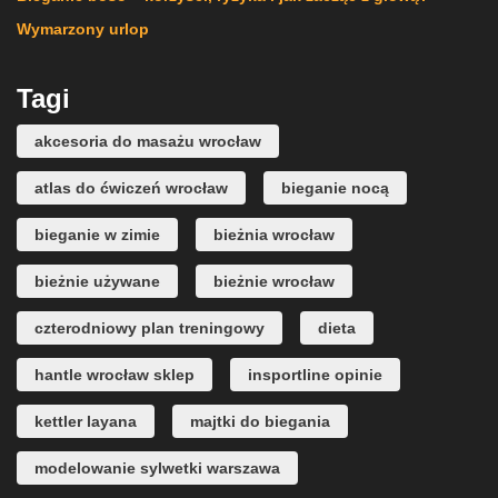
Wymarzony urlop
Tagi
akcesoria do masażu wrocław
atlas do ćwiczeń wrocław
bieganie nocą
bieganie w zimie
bieżnia wrocław
bieżnie używane
bieżnie wrocław
czterodniowy plan treningowy
dieta
hantle wrocław sklep
insportline opinie
kettler layana
majtki do biegania
modelowanie sylwetki warszawa