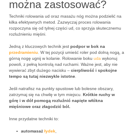
można zastosować?
Techniki rolowania ud oraz masażu nóg można podzielić na
kilka efektywnych metod. Zazwyczaj proces rolowania
rozpoczyna się od tylnej części ud, co sprzyja skutecznemu
rozluźnieniu mięśni.
Jedną z kluczowych technik jest
podpor w bok na
przedramieniu
. W tej pozycji umieść roler pod dolną nogą, a
górną nogę ugnij w kolanie. Rolowanie boku
uda
wykonuj
powoli, z pełną kontrolą nad ruchami. Ważne jest, aby nie
wywierać zbyt dużego nacisku –
cierpliwość i spokojne
tempo są tutaj niezwykle istotne
.
Jeśli natrafisz na punkty spustowe lub bolesne obszary,
zatrzymaj się na chwilę w tym miejscu.
Krótkie ruchy w
górę i w dół pomogą rozluźnić napięte włókna
mięśniowe oraz złagodzić ból.
Inne przydatne techniki to:
automasaż
łydek
,