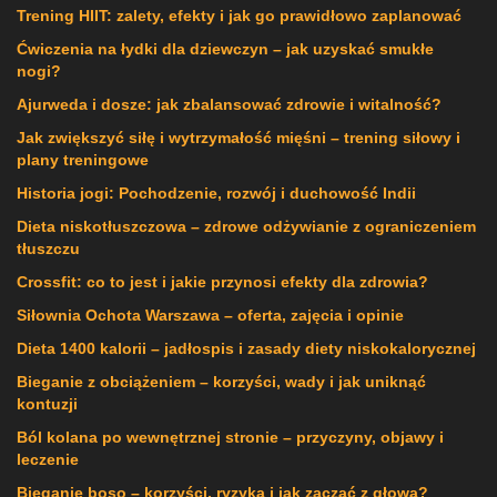
Trening HIIT: zalety, efekty i jak go prawidłowo zaplanować
Ćwiczenia na łydki dla dziewczyn – jak uzyskać smukłe
nogi?
Ajurweda i dosze: jak zbalansować zdrowie i witalność?
Jak zwiększyć siłę i wytrzymałość mięśni – trening siłowy i
plany treningowe
Historia jogi: Pochodzenie, rozwój i duchowość Indii
Dieta niskotłuszczowa – zdrowe odżywianie z ograniczeniem
tłuszczu
Crossfit: co to jest i jakie przynosi efekty dla zdrowia?
Siłownia Ochota Warszawa – oferta, zajęcia i opinie
Dieta 1400 kalorii – jadłospis i zasady diety niskokalorycznej
Bieganie z obciążeniem – korzyści, wady i jak uniknąć
kontuzji
Ból kolana po wewnętrznej stronie – przyczyny, objawy i
leczenie
Bieganie boso – korzyści, ryzyka i jak zacząć z głową?