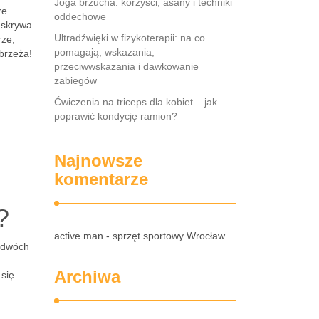
Joga brzucha: korzyści, asany i techniki
re
oddechowe
 skrywa
Ultradźwięki w fizykoterapii: na co
rze,
pomagają, wskazania,
brzeża!
przeciwwskazania i dawkowanie
zabiegów
Ćwiczenia na triceps dla kobiet – jak
poprawić kondycję ramion?
Najnowsze
komentarze
?
active man - sprzęt sportowy Wrocław
 dwóch
Archiwa
 się