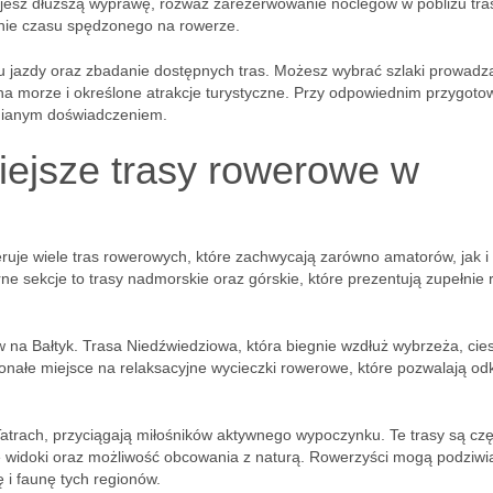
nujesz dłuższą wyprawę, rozważ zarezerwowanie noclegów w pobliżu tra
nie czasu spędzonego na rowerze.
u jazdy oraz zbadanie dostępnych tras. Możesz wybrać szlaki prowadz
 na morze i określone atrakcje turystyczne. Przy odpowiednim przygoto
nianym doświadczeniem.
niejsze trasy rowerowe w
ruje wiele tras rowerowych, które zachwycają zarówno amatorów, jak i
e sekcje to trasy nadmorskie oraz górskie, które prezentują zupełnie 
na Bałtyk. Trasa Niedźwiedziowa, która biegnie wzdłuż wybrzeża, cies
nałe miejsce na relaksacyjne wycieczki rowerowe, które pozwalają od
 Tatrach, przyciągają miłośników aktywnego wypoczynku. Te trasy są cz
 widoki oraz możliwość obcowania z naturą. Rowerzyści mogą podziwi
ę i faunę tych regionów.