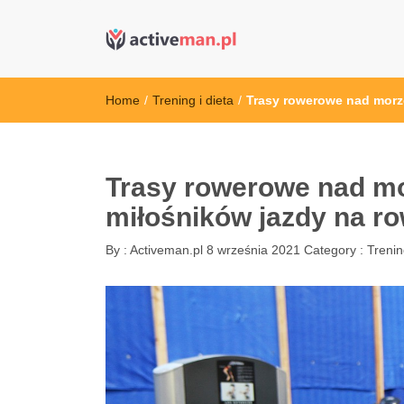
active man – s
kettler serwis, sklep fitness, crossfit, rowery, sklep
Home
/
Trening i dieta
/
Trasy rowerowe nad morze
Trasy rowerowe nad mo
miłośników jazdy na r
By :
Activeman.pl
8 września 2021
Category :
Trenin