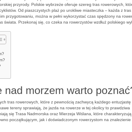
skiej przyrody. Polskie wybrzeże oferuje szereg tras rowerowych, któ
klistów. Od piaszczystych plaż po urokliwe miasteczka – każda z tras
dnim przygotowaniu, można w pełni wykorzystać czas spędzony na rowe
as świata. Przekonaj się, co czeka na rowerzystów wzdłuż polskiego wy
em?
em?
?
we nad morzem warto poznać
ych tras rowerowych, które z pewnością zachwycą każdego entuzjastę
kawe tereny sprawiają, że jazda na rowerze w tej okolicy to prawdziwa
iają się Trasa Nadmorska oraz Mierzeja Wiślana, które charakteryzują
ówno początkującym, jak i doświadczonym rowerzystom na znalezienie