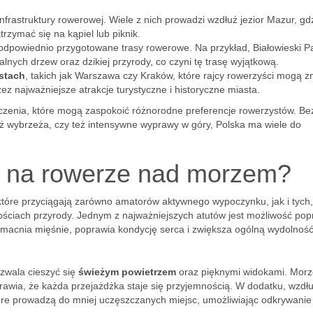
 infrastruktury rowerowej. Wiele z nich prowadzi wzdłuż jezior Mazur, gd
trzymać się na kąpiel lub piknik.
odpowiednio przygotowane trasy rowerowe. Na przykład, Białowieski P
nych drzew oraz dzikiej przyrody, co czyni tę trasę wyjątkową.
stach
, takich jak Warszawa czy Kraków, które rajcy rowerzyści mogą z
z najważniejsze atrakcje turystyczne i historyczne miasta.
adczenia, które mogą zaspokoić różnorodne preferencje rowerzystów. Be
uż wybrzeża, czy też intensywne wyprawy w góry, Polska ma wiele do
dy na rowerze nad morzem?
 które przyciągają zarówno amatorów aktywnego wypoczynku, jak i tych,
ościach przyrody. Jednym z najważniejszych atutów jest możliwość po
macnia mięśnie, poprawia kondycję serca i zwiększa ogólną wydolnoś
zwala cieszyć się
świeżym powietrzem
oraz pięknymi widokami. Morz
sprawia, że każda przejażdżka staje się przyjemnością. W dodatku, wzdł
tóre prowadzą do mniej uczęszczanych miejsc, umożliwiając odkrywanie