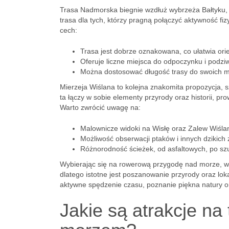
Trasa Nadmorska biegnie wzdłuż wybrzeża Bałtyku, of
trasa dla tych, którzy pragną połączyć aktywność fizy
cech:
Trasa jest dobrze oznakowana, co ułatwia ori
Oferuje liczne miejsca do odpoczynku i podziw
Można dostosować długość trasy do swoich moż
Mierzeja Wiślana to kolejna znakomita propozycja, s
ta łączy w sobie elementy przyrody oraz historii, pr
Warto zwrócić uwagę na:
Malownicze widoki na Wisłę oraz Zalew Wiśla
Możliwość obserwacji ptaków i innych dzikich 
Różnorodność ścieżek, od asfaltowych, po szu
Wybierając się na rowerową przygodę nad morze, wa
dlatego istotne jest poszanowanie przyrody oraz lok
aktywne spędzenie czasu, poznanie piękna natury o
Jakie są atrakcje n