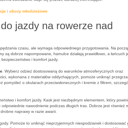
acje i obozy młodzieżowe
 do jazdy na rowerze nad
spędzania czasu, ale wymaga odpowiedniego przygotowania. Na począ
pony są dobrze napompowane, hamulce działają prawidłowo, a łańcuch j
bezpieczeństwo i komfort jazdy.
ie
. Wybierz odzież dostosowaną do warunków atmosferycznych oraz
ości, wykonana z materiałów oddychających, pomoże uniknąć przegrza
 pomyśleć o okularach przeciwsłonecznych i kremie z filtrem, szczegó
zeństwo i komfort jazdy. Kask jest niezbędnym elementem, który powin
odpowiednie nawodnienie podczas długich tras. Dobrze jest również 
 drobne naprawy w razie awarii.
ogody. Pomoże to uniknąć nieprzyjemnych niespodzianek i dostosować 