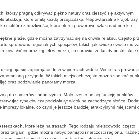
ch, którzy pragną odkrywać piękno natury oraz cieszyć się aktywnym
ele
atrakcji
, które umilą każdą przejażdżkę. Niepowtarzalne krajobrazy,
ko niektóre z możliwości, które oferują rowerowe szlaki nadmorskie.
piękne plaże
, gdzie można zatrzymać się na chwilę relaksu. Często pr
 warto spróbować regionalnych specjałów, takich jak świeże owoce morz
roków słońca oraz kąpieli w morzu, co sprawia, że każdy postój staje s
 rozciągają się zapierające dech w piersiach widoki. Wiele tras prowadz
niezapomnianą przygodą. W takich miejscach często można spotkać punk
zdjęć oraz podziwianie panoramy morza.
szają do spacerów i odpoczynku. Molo często pełnią funkcję punktów
obserwując rybaków czy podziwiając widok na zachodzące słońce. Doda
imprezy lokalne, co czyni je jeszcze bardziej atrakcyjnymi miejscami 
asteczkach
, które leżą na trasach. Tego rodzaju miejscowości często
 oraz targami, gdzie można nabyć pamiątki i narczości regionu. Każde 
czemu zwiedzanie staje się jeszcze bardziej interesujące.