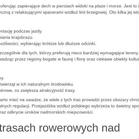
erując zapierające dech w piersiach widoki na plaże i morze. Jest to 
czną z relaksującymi spacerami wzdłuż linii brzegowej. Oto kilka jej ist
entację podczas jazdy.
iania krajobrazu.
liwości, wybierając krótsze lub dłuższe odcinki.
zczególnie dla tych, którzy preferują nieco bardziej wymagające tereny
owadząc przez regiony bogate w faunę i florę oraz ciekawe obiekty kult
ny.
zwierząt w ich naturalnym środowisku.
trowe, co zwiększa atrakcyjność trasy.
rto mieć na uwadze, że wiele z tych tras prowadzi przez obszary chro
alnych regulacji. Przejażdżka wzdłuż polskiego wybrzeża to świetny sp
raz odkrycie uroków nadmorskich miejscowości.
a trasach rowerowych nad