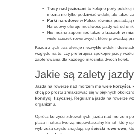
Trasy nad jeziorami
to kolejne perły polskiej
można nie tylko podziwiać widoki, ale także za
Parki narodowe
w Polsce również posiadają 
Narodowy oferuje możliwość jazdy wśród unikal
Nie można zapomnieć także o
trasach w mia
wiele ścieżek rowerowych, które prowadzą prze
Każda z tych tras oferuje niezwykłe widoki i doświ
względu na to, czy preferujesz spokojne jazdy wzdł
zaoferowania dla każdego miłośnika dwóch kółek.
Jakie są zalety jaz
Jazda na rowerze nad morzem ma wiele
korzyści
,
chcą po prostu zrelaksować się w pięknych okoliczn
kondycji fizycznej
. Regularna jazda na rowerze wz
organizmu.
Oprócz korzyści zdrowotnych, jazda nad morzem po
plaża i natura tworzą niepowtarzalny klimat, który 
wybrzeża często znajdują się
ścieżki rowerowe
, k