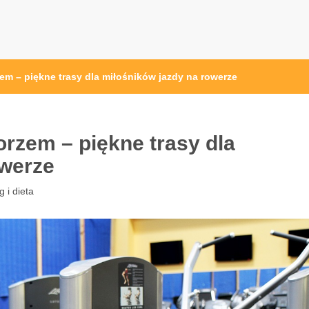
przęt sportowy Wrocław
 ze sprzętem sportowym
m – piękne trasy dla miłośników jazdy na rowerze
rzem – piękne trasy dla
owerze
g i dieta