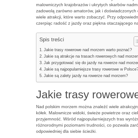
malowniczych krajobrazów i ukrytych skarbów nadmor
zadowolą zarówno amatorów, jak i doświadczonych cy
wiele atrakcji, które warto zobaczyć. Przy odpowie
czerpiąc radość z jazdy oraz piękna otaczającego n
Spis treści
Jakie trasy rowerowe nad morzem warto poznać?
Jakie są atrakcje na trasach rowerowych nad morz
Jak przygotować się do jazdy na rowerze nad morz
Jakie są najpopularniejsze trasy rowerowe w Polsce
Jakie są zalety jazdy na rowerze nad morzem?
Jakie trasy rowero
Nad polskim morzem można znaleźć wiele atrakcyjn
kółek. Malownicze widoki, świeże powietrze oraz cie
przyjemność. Wśród najpopularniejszych tras wyróżn
różnorodnymi poziomami trudności, co pozwala zar
odpowiedniej dla siebie ścieżki.