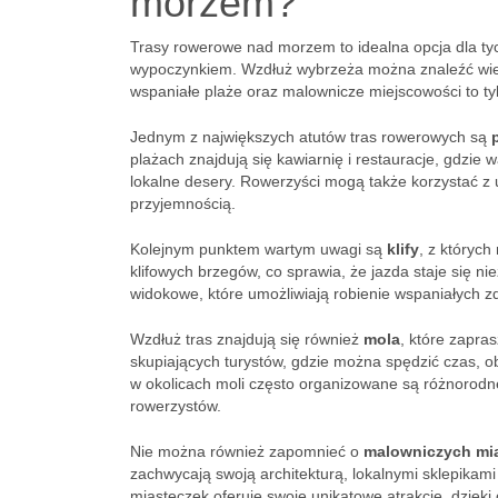
morzem?
Trasy rowerowe nad morzem to idealna opcja dla ty
wypoczynkiem. Wzdłuż wybrzeża można znaleźć wi
wspaniałe plaże oraz malownicze miejscowości to tyl
Jednym z największych atutów tras rowerowych są
plażach znajdują się kawiarnię i restauracje, gdzie
lokalne desery. Rowerzyści mogą także korzystać z u
przyjemnością.
Kolejnym punktem wartym uwagi są
klify
, z których
klifowych brzegów, co sprawia, że jazda staje się 
widokowe, które umożliwiają robienie wspaniałych 
Wzdłuż tras znajdują się również
mola
, które zapra
skupiających turystów, gdzie można spędzić czas, 
w okolicach moli często organizowane są różnorodne 
rowerzystów.
Nie można również zapomnieć o
malowniczych mi
zachwycają swoją architekturą, lokalnymi sklepikami
miasteczek oferuje swoje unikatowe atrakcje, dzięki 