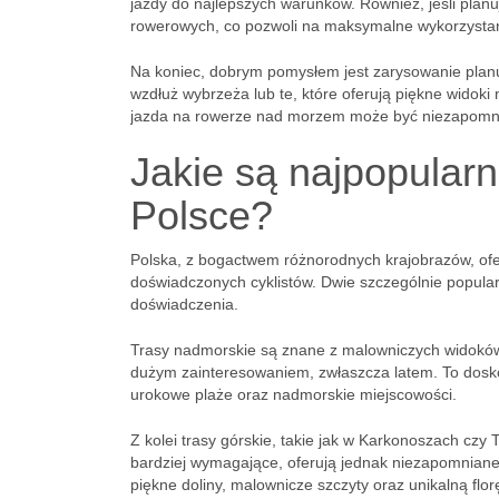
jazdy do najlepszych warunków. Również, jeśli pla
rowerowych, co pozwoli na maksymalne wykorzysta
Na koniec, dobrym pomysłem jest zarysowanie plan
wzdłuż wybrzeża lub te, które oferują piękne widoki
jazda na rowerze nad morzem może być niezapom
Jakie są najpopular
Polsce?
Polska, z bogactwem różnorodnych krajobrazów, ofe
doświadczonych cyklistów. Dwie szczególnie popularn
doświadczenia.
Trasy nadmorskie są znane z malowniczych widoków 
dużym zainteresowaniem, zwłaszcza latem. To dosko
urokowe plaże oraz nadmorskie miejscowości.
Z kolei trasy górskie, takie jak w Karkonoszach czy
bardziej wymagające, oferują jednak niezapomniane
piękne doliny, malownicze szczyty oraz unikalną flor