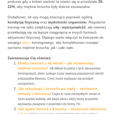
podczas gdy u kobiet wartość ta mieści się w przedziale
20-
22%
, aby mięśnie brzucha były dobrze zauważalne.
Dodatkowo, sit-upy mogą znacząco poprawić ogólną
kondycję fizyczną
oraz
wydolność organizmu
. Regularne
treningi nie tylko zwiększają
siłę
i
wytrzymałość
, ale również
przekładają się na lepsze osiągnięcia w innych formach
aktywności fizycznej. Dlatego warto włączyć to ćwiczenie do
swojego
planu
treningowego, aby kompleksowo rozwijać
zarówno mięśnie brzucha, jak i całe ciało.
Zainteresuje Cię również:
Efekty ćwiczeń z ab wheel – jak wzmacniają
mięśnie brzucha?
AB Wheel to jedno z tych akcesoriów
treningowych, które zyskuje coraz większą popularność wśród
entuzjastów fitnessu. Choć może wydawać się prostym
narzędziem,...
Jak schudnąć z brzucha po ciąży – skuteczne
metody i ćwiczenia
Ciąża to czas niezwykłych zmian w
życiu każdej kobiety, ale także okres, który może przynieść
wyzwania związane z powrotem do formy. Po...
Jak spalić tłuszcz z brzucha – skuteczne ćwiczenia