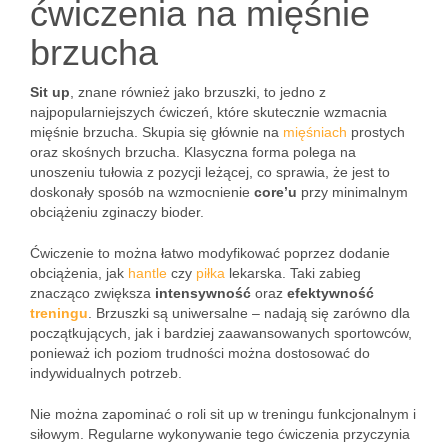
ćwiczenia na mięśnie
brzucha
Sit up
, znane również jako brzuszki, to jedno z
najpopularniejszych ćwiczeń, które skutecznie wzmacnia
mięśnie brzucha. Skupia się głównie na
mięśniach
prostych
oraz skośnych brzucha. Klasyczna forma polega na
unoszeniu tułowia z pozycji leżącej, co sprawia, że jest to
doskonały sposób na wzmocnienie
core’u
przy minimalnym
obciążeniu zginaczy bioder.
Ćwiczenie to można łatwo modyfikować poprzez dodanie
obciążenia, jak
hantle
czy
piłka
lekarska. Taki zabieg
znacząco zwiększa
intensywność
oraz
efektywność
treningu
. Brzuszki są uniwersalne – nadają się zarówno dla
początkujących, jak i bardziej zaawansowanych sportowców,
ponieważ ich poziom trudności można dostosować do
indywidualnych potrzeb.
Nie można zapominać o roli sit up w treningu funkcjonalnym i
siłowym. Regularne wykonywanie tego ćwiczenia przyczynia