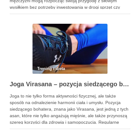
mężczyźni mogą rozpocząć swoją przygodę z siłowym
wysiłkiem bez potrzeby inwestowania w drogi sprzęt czy
dojazdy do siłowni. Regularne ćwiczenia, które można
wykonać z wykorzystaniem masy …
Trening i dieta
Joga Virasana – pozycja siedzącego bohatera i jej korzyści
Joga to nie tylko forma aktywności fizycznej, ale także
sposób na odnalezienie harmonii ciała i umysłu. Pozycja
siedzącego bohatera, znana jako Virasana, jest jedną z tych
asan, które nie tylko angażują mięśnie, ale także przynoszą
szereg korzyści dla zdrowia i samopoczucia. Regularne
praktykowanie tej pozycji może poprawić elastyczność
stawów, zmniejszyć …