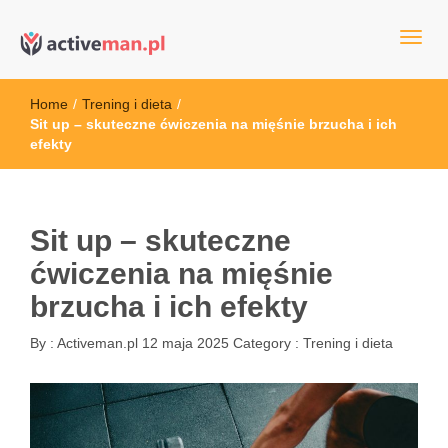
kettler serwis, sklep fitness, crossfit, rowery, sklep ze sprzętem
active man – sprzęt sportowy Wrocła
sportowym
Home
/
Trening i dieta
/
Sit up – skuteczne ćwiczenia na mięśnie brzucha i ich
efekty
Sit up – skuteczne
ćwiczenia na mięśnie
brzucha i ich efekty
By :
Activeman.pl
12 maja 2025
Category :
Trening i dieta