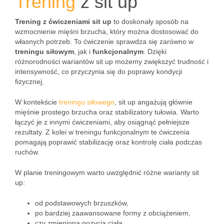
Trening
z sit up
Trening z ćwiczeniami sit up
to doskonały sposób na
wzmocnienie mięśni brzucha, który można dostosować do
własnych potrzeb. To ćwiczenie sprawdza się zarówno w
treningu siłowym
, jak i
funkcjonalnym
. Dzięki
różnorodności wariantów sit up możemy zwiększyć trudność i
intensywność, co przyczynia się do poprawy kondycji
fizycznej.
W kontekście
treningu siłowego
, sit up angażują głównie
mięśnie prostego brzucha oraz stabilizatory tułowia. Warto
łączyć je z innymi ćwiczeniami, aby osiągnąć pełniejsze
rezultaty. Z kolei w treningu funkcjonalnym te ćwiczenia
pomagają poprawić stabilizację oraz kontrolę ciała podczas
ruchów.
W planie treningowym warto uwzględnić różne warianty sit
up:
od podstawowych brzuszków,
po bardziej zaawansowane formy z obciążeniem,
czy zmienioną pozycją ciała.