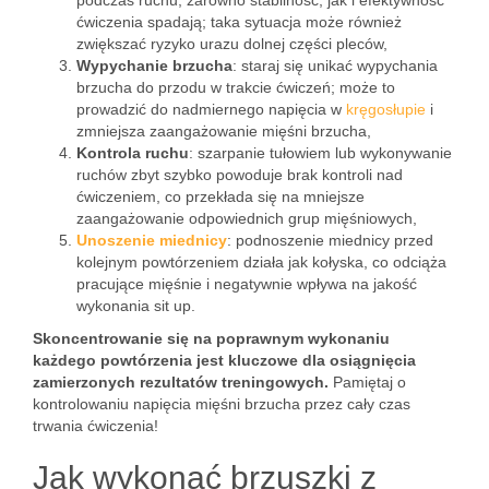
podczas ruchu, zarówno stabilność, jak i efektywność
ćwiczenia spadają; taka sytuacja może również
zwiększać ryzyko urazu dolnej części pleców,
Wypychanie brzucha
: staraj się unikać wypychania
brzucha do przodu w trakcie ćwiczeń; może to
prowadzić do nadmiernego napięcia w
kręgosłupie
i
zmniejsza zaangażowanie mięśni brzucha,
Kontrola ruchu
: szarpanie tułowiem lub wykonywanie
ruchów zbyt szybko powoduje brak kontroli nad
ćwiczeniem, co przekłada się na mniejsze
zaangażowanie odpowiednich grup mięśniowych,
Unoszenie miednicy
: podnoszenie miednicy przed
kolejnym powtórzeniem działa jak kołyska, co odciąża
pracujące mięśnie i negatywnie wpływa na jakość
wykonania sit up.
Skoncentrowanie się na poprawnym wykonaniu
każdego powtórzenia jest kluczowe dla osiągnięcia
zamierzonych rezultatów treningowych.
Pamiętaj o
kontrolowaniu napięcia mięśni brzucha przez cały czas
trwania ćwiczenia!
Jak wykonać brzuszki z