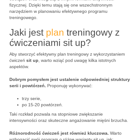
fizycznej. Dzięki temu stają się one wszechstronnym
narzędziem w planowaniu efektywnego programu
treningowego.
Jaki jest
plan
treningowy z
ćwiczeniami sit up?
Aby stworzyć efektywny plan treningowy z wykorzystaniem
ćwiczeń
sit up
, warto wziąć pod uwagę kilka istotnych
aspektów.
Dobrym pomysłem jest ustalenie odpowiedniej struktury
serii i powtórzeń.
Proponuję wykonywać:
trzy serie,
po 15-20 powtórzeń.
Taki rozkład pozwala na stopniowe zwiększanie
intensywności oraz skuteczne angażowanie mięśni brzucha.
Różnorodność ćwiczeń jest również kluczowa.
Warto
wzbogacić swój program o różne warianty sit up, jak: