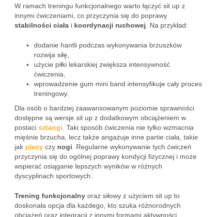
W ramach treningu funkcjonalnego warto łączyć sit up z
innymi ćwiczeniami, co przyczynia się do poprawy
stabilności ciała
i
koordynacji ruchowej
. Na przykład:
dodanie hantli podczas wykonywania brzuszków
rozwija siłę,
użycie piłki lekarskiej zwiększa intensywność
ćwiczenia,
wprowadzenie gum mini band intensyfikuje cały proces
treningowy.
Dla osób o bardziej zaawansowanym poziomie sprawności
dostępne są wersje sit up z dodatkowym obciążeniem w
postaci
sztangi
. Taki sposób ćwiczenia nie tylko wzmacnia
mięśnie brzucha, lecz także angażuje inne partie ciała, takie
jak
plecy
czy
nogi
. Regularne wykonywanie tych ćwiczeń
przyczynia się do ogólnej poprawy kondycji fizycznej i może
wspierać osiąganie lepszych wyników w różnych
dyscyplinach sportowych.
Trening funkcjonalny
oraz siłowy z użyciem sit up to
doskonała opcja dla każdego, kto szuka różnorodnych
obciążeń oraz integracji z innymi formami aktywności