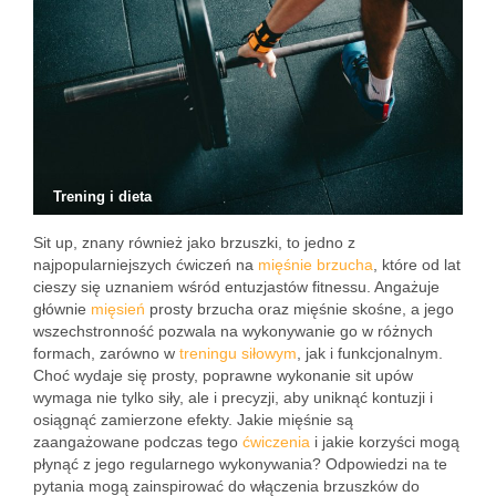
Trening i dieta
Sit up, znany również jako brzuszki, to jedno z
najpopularniejszych ćwiczeń na
mięśnie
brzucha
, które od lat
cieszy się uznaniem wśród entuzjastów fitnessu. Angażuje
głównie
mięsień
prosty brzucha oraz mięśnie skośne, a jego
wszechstronność pozwala na wykonywanie go w różnych
formach, zarówno w
treningu siłowym
, jak i funkcjonalnym.
Choć wydaje się prosty, poprawne wykonanie sit upów
wymaga nie tylko siły, ale i precyzji, aby uniknąć kontuzji i
osiągnąć zamierzone efekty. Jakie mięśnie są
zaangażowane podczas tego
ćwiczenia
i jakie korzyści mogą
płynąć z jego regularnego wykonywania? Odpowiedzi na te
pytania mogą zainspirować do włączenia brzuszków do