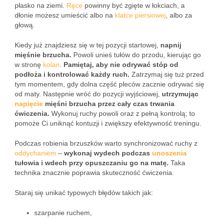
płasko na ziemi.
Ręce
powinny być zgięte w łokciach, a
dłonie możesz umieścić albo na
klatce piersiowej
, albo za
głową.
Kiedy już znajdziesz się w tej pozycji startowej,
napnij
mięśnie brzucha.
Powoli unieś tułów do przodu, kierując go
w stronę
kolan
.
Pamiętaj, aby nie odrywać stóp od
podłoża i kontrolować każdy ruch.
Zatrzymaj się tuż przed
tym momentem, gdy dolna część pleców zacznie odrywać się
od maty. Następnie wróć do pozycji wyjściowej,
utrzymując
napięcie
mięśni brzucha przez cały czas trwania
ćwiczenia.
Wykonuj ruchy powoli oraz z pełną kontrolą; to
pomoże Ci uniknąć kontuzji i zwiększy efektywność treningu.
Podczas robienia brzuszków warto synchronizować ruchy z
oddychaniem
–
wykonaj wydech podczas
unoszenia
tułowia i wdech przy opuszczaniu go na matę.
Taka
technika znacznie poprawia skuteczność ćwiczenia.
Staraj się unikać typowych błędów takich jak:
szarpanie ruchem,