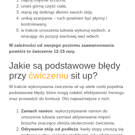
napnij mięśnie brzucha,
unieś górną część ciała,
staraj się dotknąć dłońmi swoich stóp,
unikaj szarpania – ruch powinien być płynny i
kontrolowany,
w trakcie unoszenia tułowia wykonuj wydech, a
wracając do pozycji startowej weź wdech.
W zależności od swojego poziomu zaawansowania
powtórz to ćwiczenie 12-15 razy.
Jakie są podstawowe błędy
przy
ćwiczeniu
sit up?
W trakcie wykonywania ćwiczenia sit up wiele osób popełnia
podstawowe błędy, które mogą osłabić efektywność treningu
oraz prowadzić do kontuzji. Oto najważniejsze z nich:
Zamach ramion
: wykorzystywanie ramion do
unoszenia tułowia zamiast aktywowania mięśni
brzucha znacząco obniża skuteczność ćwiczenia,
Odrywanie stóp od podłoża
: kiedy stopy unoszą się