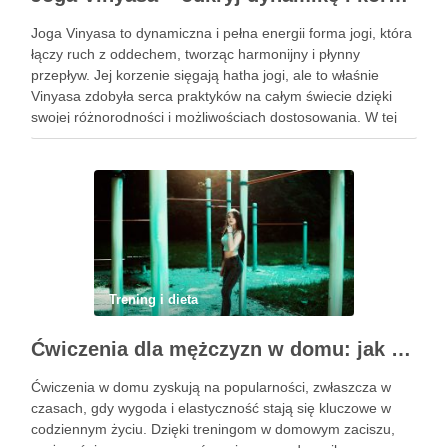
Joga Vinyasa to dynamiczna i pełna energii forma jogi, która
łączy ruch z oddechem, tworząc harmonijny i płynny
przepływ. Jej korzenie sięgają hatha jogi, ale to właśnie
Vinyasa zdobyła serca praktyków na całym świecie dzięki
swojej różnorodności i możliwościach dostosowania. W tej
praktyce każdy ruch jest zsynchronizowany z oddechem, co
…
Trening i dieta
Ćwiczenia dla mężczyzn w domu: jak zacząć i utrzymać motywację
Ćwiczenia w domu zyskują na popularności, zwłaszcza w
czasach, gdy wygoda i elastyczność stają się kluczowe w
codziennym życiu. Dzięki treningom w domowym zaciszu,