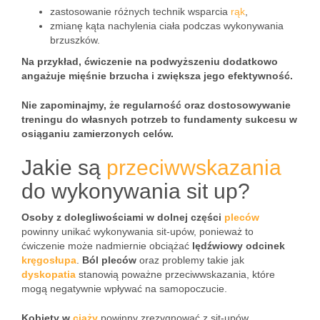
zastosowanie różnych technik wsparcia
rąk
,
zmianę kąta nachylenia ciała podczas wykonywania
brzuszków.
Na przykład, ćwiczenie na podwyższeniu dodatkowo
angażuje mięśnie brzucha i zwiększa jego efektywność.
Nie zapominajmy, że regularność oraz dostosowywanie
treningu do własnych potrzeb to fundamenty sukcesu w
osiąganiu zamierzonych celów.
Jakie są
przeciwwskazania
do wykonywania sit up?
Osoby z dolegliwościami w dolnej części
pleców
powinny unikać wykonywania sit-upów, ponieważ to
ćwiczenie może nadmiernie obciążać
lędźwiowy odcinek
kręgosłupa
.
Ból pleców
oraz problemy takie jak
dyskopatia
stanowią poważne przeciwwskazania, które
mogą negatywnie wpływać na samopoczucie.
Kobiety w
ciąży
powinny zrezygnować z sit-upów,