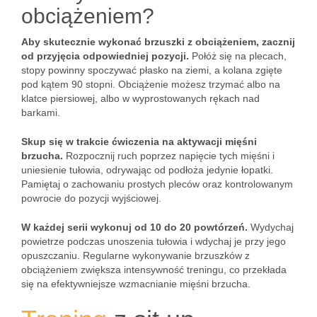
obciążeniem?
Aby skutecznie wykonać brzuszki z obciążeniem, zacznij
od przyjęcia odpowiedniej pozycji.
Połóż się na plecach,
stopy powinny spoczywać płasko na ziemi, a kolana zgięte
pod kątem 90 stopni. Obciążenie możesz trzymać albo na
klatce piersiowej, albo w wyprostowanych rękach nad
barkami.
Skup się w trakcie ćwiczenia na aktywacji mięśni
brzucha.
Rozpocznij ruch poprzez napięcie tych mięśni i
uniesienie tułowia, odrywając od podłoża jedynie łopatki.
Pamiętaj o zachowaniu prostych pleców oraz kontrolowanym
powrocie do pozycji wyjściowej.
W każdej serii wykonuj od 10 do 20 powtórzeń.
Wydychaj
powietrze podczas unoszenia tułowia i wdychaj je przy jego
opuszczaniu. Regularne wykonywanie brzuszków z
obciążeniem zwiększa intensywność treningu, co przekłada
się na efektywniejsze wzmacnianie mięśni brzucha.