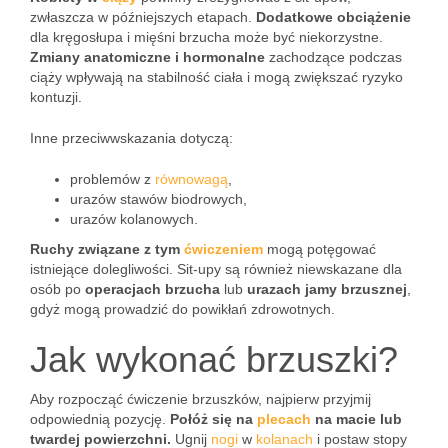
zwłaszcza w późniejszych etapach.
Dodatkowe obciążenie
dla kręgosłupa i mięśni brzucha może być niekorzystne.
Zmiany anatomiczne i hormonalne
zachodzące podczas
ciąży wpływają na stabilność ciała i mogą zwiększać ryzyko
kontuzji.
Inne przeciwwskazania dotyczą:
problemów z
równowagą
,
urazów stawów biodrowych,
urazów kolanowych.
Ruchy związane z tym
ćwiczeniem
mogą potęgować
istniejące dolegliwości. Sit-upy są również niewskazane dla
osób po
operacjach brzucha
lub
urazach jamy brzusznej
,
gdyż mogą prowadzić do powikłań zdrowotnych.
Jak wykonać brzuszki?
Aby rozpocząć ćwiczenie brzuszków, najpierw przyjmij
odpowiednią pozycję.
Połóż się na
plecach
na macie lub
twardej powierzchni.
Ugnij
nogi
w
kolanach
i postaw stopy