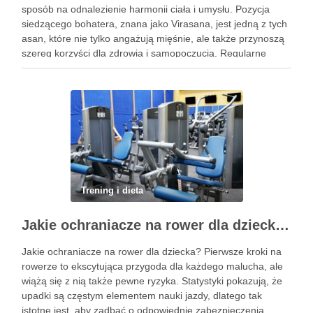
sposób na odnalezienie harmonii ciała i umysłu. Pozycja
siedzącego bohatera, znana jako Virasana, jest jedną z tych
asan, które nie tylko angażują mięśnie, ale także przynoszą
szereg korzyści dla zdrowia i samopoczucia. Regularne
praktykowanie tej pozycji może poprawić elastyczność
stawów, zmniejszyć …
Trening i dieta
Jakie ochraniacze na rower dla dziecka wybrać? Praktyczny poradnik
Jakie ochraniacze na rower dla dziecka? Pierwsze kroki na
rowerze to ekscytująca przygoda dla każdego malucha, ale
wiążą się z nią także pewne ryzyka. Statystyki pokazują, że
upadki są częstym elementem nauki jazdy, dlatego tak
istotne jest, aby zadbać o odpowiednie zabezpieczenia.