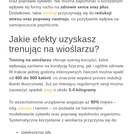
oraz poprawie sylwetki. Nie można zapominać o korzystnym
wpływie tej formy ruchu na
zdrowie serca oraz płuc
.
Dodatkowo, takie
treningi
przyczyniają się do
redukcji
stresu oraz poprawy nastroju
, co pozytywnie wpływa na
samopoczucie psychiczne.
Jakie efekty uzyskasz
trenując na wioślarzu?
Trening na wioślarzu
oferuje szereg korzyści, które
wpływają zarówno na kondycję fizyczną, jak i ogólne zdrowie.
W trakcie jednej godziny intensywnych ćwiczeń można spalić
od
400 do 500 kalorii
, co znacznie wspiera proces redukcji
tkanki tłuszczowej. Już po miesiącu regularnych sesji można
zauważyć spadek
wagi
o około
3-4 kilogramy
.
To wszechstronne urządzenie angażuje aż
90%
mięśni –
nóg,
pleców
i ramion – co pozwala na harmonijne
modelowanie sylwetki oraz poprawę wydolności organizmu.
Systematyczne korzystanie z wioślarza przyczynia się do:
zwiększenia siły,