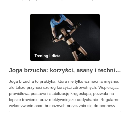
Ochraniacze na rower dla dzieci stanowią kluczowy element
…
Trening i dieta
Joga brzucha: korzyści, asany i techniki oddechowe
Joga brzucha to praktyka, która nie tylko wzmacnia mięśnie,
ale także przynosi szereg korzyści zdrowotnych. Wspierając
prawidłową postawę i stabilizację kręgosłupa, pozwala na
lepsze trawienie oraz efektywniejsze oddychanie. Regularne
wykonywanie asan brzusznych przyczynia się do poprawy
elastyczności i równowagi, a także staje się kluczem do
wzmocnienia centrum ciała. W dzisiejszym …