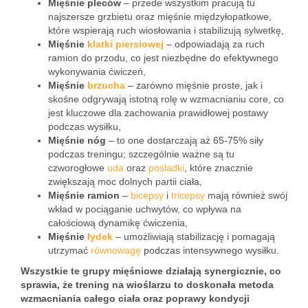
Mięśnie pleców
– przede wszystkim pracują tu
najszersze grzbietu oraz mięśnie międzyłopatkowe,
które wspierają ruch wiosłowania i stabilizują sylwetkę,
Mięśnie
klatki piersiowej
– odpowiadają za ruch
ramion do przodu, co jest niezbędne do efektywnego
wykonywania ćwiczeń,
Mięśnie
brzucha
– zarówno mięśnie proste, jak i
skośne odgrywają istotną rolę w wzmacnianiu core, co
jest kluczowe dla zachowania prawidłowej postawy
podczas wysiłku,
Mięśnie nóg
– to one dostarczają aż 65-75% siły
podczas treningu; szczególnie ważne są tu
czworogłowe
uda
oraz
pośladki
, które znacznie
zwiększają moc dolnych partii ciała,
Mięśnie ramion
–
bicepsy
i
tricepsy
mają również swój
wkład w pociąganie uchwytów, co wpływa na
całościową dynamikę ćwiczenia,
Mięśnie
łydek
– umożliwiają stabilizację i pomagają
utrzymać
równowagę
podczas intensywnego wysiłku.
Wszystkie te grupy mięśniowe działają synergicznie, co
sprawia, że trening na wioślarzu to doskonała metoda
wzmacniania całego ciała oraz poprawy kondycji