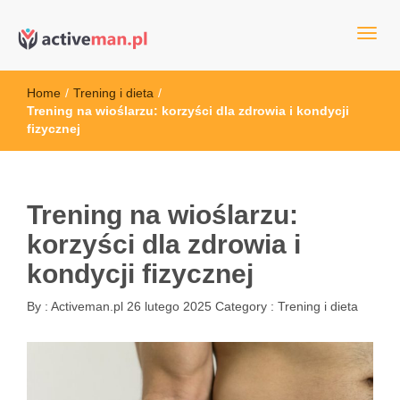
kettler serwis, sklep fitness, crossfit, rowery, sklep ze sprzętem
active man – sprzęt sportowy Wrocła
sportowym
Home
/
Trening i dieta
/
Trening na wioślarzu: korzyści dla zdrowia i kondycji
fizycznej
Trening na wioślarzu:
korzyści dla zdrowia i
kondycji fizycznej
By :
Activeman.pl
26 lutego 2025
Category :
Trening i dieta