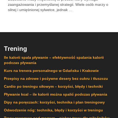
zaangażowania i przemyślanej strategii. Wiele osób marzy o
silnej i umięśnionej sylwetce, jednak …
Trening
Ile kalorii spala pływanie – efektywność spalania kalorii
podczas pływania
Kurs na trenera personalnego w Gdańsku i Krakowie
Przepisy na zdrowe i pożywne desery bez cukru i tłuszczu
Cardio po treningu siłowym – korzyści, błędy i techniki
Pływanie kcal – ile kalorii można spalić podczas pływania
Dipy na poręczach: korzyści, technika i plan treningowy
Odwodzenie nóg: technika, błędy i korzyści w treningu