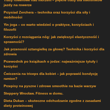
Trasy rowerowe nad morzem – piękne trasy dla miłośników
jazdy na rowerze
Przysiad Zerchera – technika oraz korzyści dla siły i
mobilności
Yin joga – co warto wiedzieć o praktyce, korzyściach i
filozofii
Korzyści z rozciągania nóg: jak zwiększyć elastyczność i
sprawność?
Jak przenosić sztangielkę za głowę? Technika i korzyści dla
zdrowia
Przewodnik po książkach o jodze: najważniejsze tytuły i
korzyści
Ćwiczenia na triceps dla kobiet – jak poprawić kondycję
ramion?
Przepisy na pyszne i zdrowe smoothie na bazie warzyw
Steppery Wrocław. Fitness w domu.
Dieta Dukan – skuteczne odchudzanie zgodne z zasadami
diety proteinowej