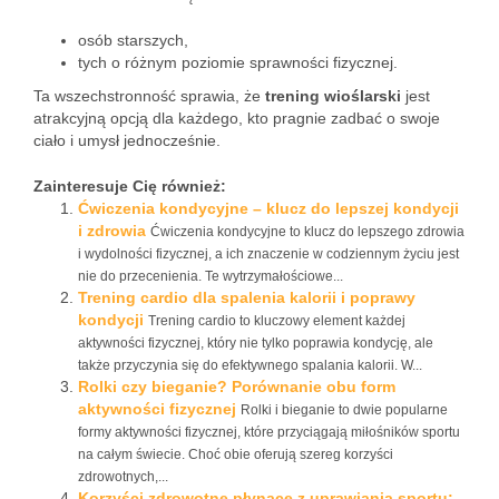
osób starszych,
tych o różnym poziomie sprawności fizycznej.
Ta wszechstronność sprawia, że
trening wioślarski
jest
atrakcyjną opcją dla każdego, kto pragnie zadbać o swoje
ciało i umysł jednocześnie.
Zainteresuje Cię również:
Ćwiczenia kondycyjne – klucz do lepszej kondycji
i zdrowia
Ćwiczenia kondycyjne to klucz do lepszego zdrowia
i wydolności fizycznej, a ich znaczenie w codziennym życiu jest
nie do przecenienia. Te wytrzymałościowe...
Trening cardio dla spalenia kalorii i poprawy
kondycji
Trening cardio to kluczowy element każdej
aktywności fizycznej, który nie tylko poprawia kondycję, ale
także przyczynia się do efektywnego spalania kalorii. W...
Rolki czy bieganie? Porównanie obu form
aktywności fizycznej
Rolki i bieganie to dwie popularne
formy aktywności fizycznej, które przyciągają miłośników sportu
na całym świecie. Choć obie oferują szereg korzyści
zdrowotnych,...
Korzyści zdrowotne płynące z uprawiania sportu: