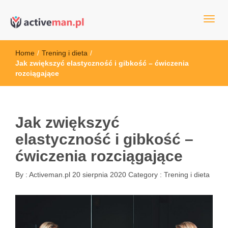
kettler serwis, sklep fitness, crossfit, rowery, sklep ze sprzętem
active man – sprzęt sportowy Wrocła
sportowym
Home
/
Trening i dieta
/
Jak zwiększyć elastyczność i gibkość – ćwiczenia
rozciągające
Jak zwiększyć
elastyczność i gibkość –
ćwiczenia rozciągające
By :
Activeman.pl
20 sierpnia 2020
Category :
Trening i dieta