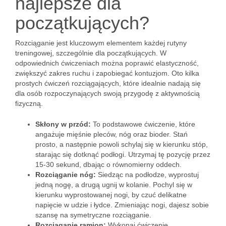
najlepsze dla
początkujących?
Rozciąganie jest kluczowym elementem każdej rutyny
treningowej, szczególnie dla początkujących. W
odpowiednich ćwiczeniach można poprawić elastyczność,
zwiększyć zakres ruchu i zapobiegać kontuzjom. Oto kilka
prostych ćwiczeń rozciągających, które idealnie nadają się
dla osób rozpoczynających swoją przygodę z aktywnością
fizyczną.
Skłony w przód:
To podstawowe ćwiczenie, które
angażuje mięśnie pleców, nóg oraz bioder. Stań
prosto, a następnie powoli schylaj się w kierunku stóp,
starając się dotknąć podłogi. Utrzymaj tę pozycję przez
15-30 sekund, dbając o równomierny oddech.
Rozciąganie nóg:
Siedząc na podłodze, wyprostuj
jedną nogę, a drugą ugnij w kolanie. Pochyl się w
kierunku wyprostowanej nogi, by czuć delikatne
napięcie w udzie i łydce. Zmieniając nogi, dajesz sobie
szansę na symetryczne rozciąganie.
Rozciąganie ramion:
Wykonaj ćwiczenie,