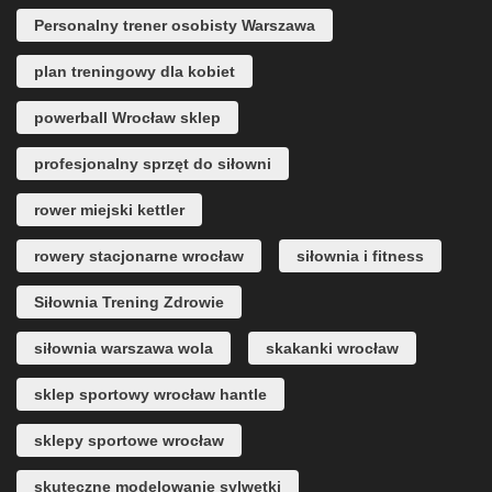
Personalny trener osobisty Warszawa
plan treningowy dla kobiet
powerball Wrocław sklep
profesjonalny sprzęt do siłowni
rower miejski kettler
rowery stacjonarne wrocław
siłownia i fitness
Siłownia Trening Zdrowie
siłownia warszawa wola
skakanki wrocław
sklep sportowy wrocław hantle
sklepy sportowe wrocław
skuteczne modelowanie sylwetki