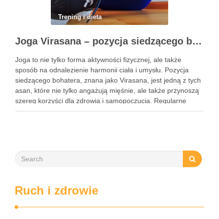
Trening i dieta
Joga Virasana – pozycja siedzącego bohatera i jej korzyści
Joga to nie tylko forma aktywności fizycznej, ale także
sposób na odnalezienie harmonii ciała i umysłu. Pozycja
siedzącego bohatera, znana jako Virasana, jest jedną z tych
asan, które nie tylko angażują mięśnie, ale także przynoszą
szereg korzyści dla zdrowia i samopoczucia. Regularne
praktykowanie tej pozycji może poprawić elastyczność
stawów, zmniejszyć …
Ruch i zdrowie