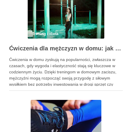
Trening i dieta
Ćwiczenia dla mężczyzn w domu: jak zacząć i utrzymać motywację
Ćwiczenia w domu zyskują na popularności, zwłaszcza w
czasach, gdy wygoda i elastyczność stają się kluczowe w
codziennym życiu. Dzięki treningom w domowym zaciszu,
mężczyźni mogą rozpocząć swoją przygodę z siłowym
wysiłkiem bez potrzeby inwestowania w drogi sprzęt czy
dojazdy do siłowni. Regularne ćwiczenia, które można
wykonać z wykorzystaniem masy …