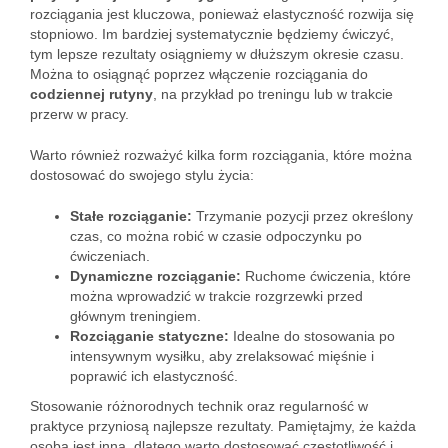
rozciągania jest kluczowa, ponieważ elastyczność rozwija się
stopniowo. Im bardziej systematycznie będziemy ćwiczyć,
tym lepsze rezultaty osiągniemy w dłuższym okresie czasu.
Można to osiągnąć poprzez włączenie rozciągania do
codziennej rutyny
, na przykład po treningu lub w trakcie
przerw w pracy.
Warto również rozważyć kilka form rozciągania, które można
dostosować do swojego stylu życia:
Stałe rozciąganie:
Trzymanie pozycji przez określony
czas, co można robić w czasie odpoczynku po
ćwiczeniach.
Dynamiczne rozciąganie:
Ruchome ćwiczenia, które
można wprowadzić w trakcie rozgrzewki przed
głównym treningiem.
Rozciąganie statyczne:
Idealne do stosowania po
intensywnym wysiłku, aby zrelaksować mięśnie i
poprawić ich elastyczność.
Stosowanie różnorodnych technik oraz regularność w
praktyce przyniosą najlepsze rezultaty. Pamiętajmy, że każda
osoba jest inna, dlatego warto dostosować częstotliwość i