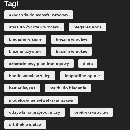
Tagi
akcesoria do masażu wrocław
atlas do ćwiczeń wrocław
bieganie nocą
bieganie w zimie
bieżnia wrocław
bieżnie używane
bieżnie wrocław
czterodniowy plan treningowy
dieta
hantle wrocław sklep
insportline opinie
kettler layana
majtki do biegania
modelowanie sylwetki warszawa
odżywki na przyrost masy
orbitreki wrocław
orbitrek wrocław