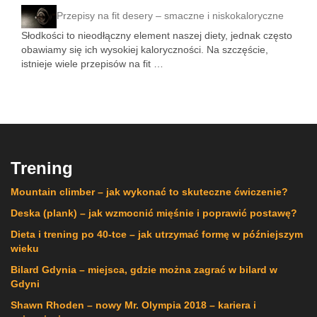
Przepisy na fit desery – smaczne i niskokaloryczne
Słodkości to nieodłączny element naszej diety, jednak często
obawiamy się ich wysokiej kaloryczności. Na szczęście,
istnieje wiele przepisów na fit …
Trening
Mountain climber – jak wykonać to skuteczne ćwiczenie?
Deska (plank) – jak wzmocnić mięśnie i poprawić postawę?
Dieta i trening po 40-tce – jak utrzymać formę w późniejszym
wieku
Bilard Gdynia – miejsca, gdzie można zagrać w bilard w
Gdyni
Shawn Rhoden – nowy Mr. Olympia 2018 – kariera i