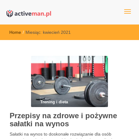
kettler serwis, sklep fitness, crossfit, rowery, sklep ze sprzętem
active man – sprzęt sportowy Wrocła
sportowym
Home
/
Miesiąc:
kwiecień 2021
Trening i dieta
Przepisy na zdrowe i pożywne
sałatki na wynos
Sałatki na wynos to doskonałe rozwiązanie dla osób