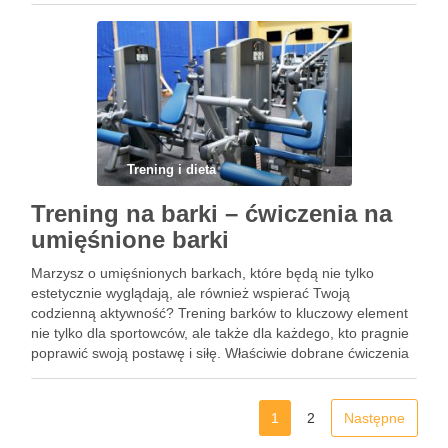
bukietów, …
Trening i dieta
Trening na barki – ćwiczenia na
umięśnione barki
Marzysz o umięśnionych barkach, które będą nie tylko
estetycznie wyglądają, ale również wspierać Twoją
codzienną aktywność? Trening barków to kluczowy element
nie tylko dla sportowców, ale także dla każdego, kto pragnie
poprawić swoją postawę i siłę. Właściwie dobrane ćwiczenia
mogą przynieść spektakularne efekty, jednak warto mieć na
uwadze technikę ich …
1
2
Następne