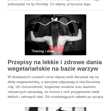
wskazywać na tę chorobę. Co więcej, przyczyny tego
schorzenia wciąż pozostają nie do końca zrozumiałe, co …
Trening i dieta
Przepisy na lekkie i zdrowe dania
wegetariańskie na bazie warzyw
W dzisiejszych czasach coraz więcej osób decyduje się na
dietę wegetariańską, a warzywa odgrywają w niej kluczową
rolę. Ich różnorodność, bogactwo smaków oraz wartości
odżywczych sprawiają, że można z nich przygotować wiele
lekkich i zdrowych dań. Od orzeźwiających sałatek po sycące
zupy – możliwości są niemal nieograniczone. Warto zatem
poznać …