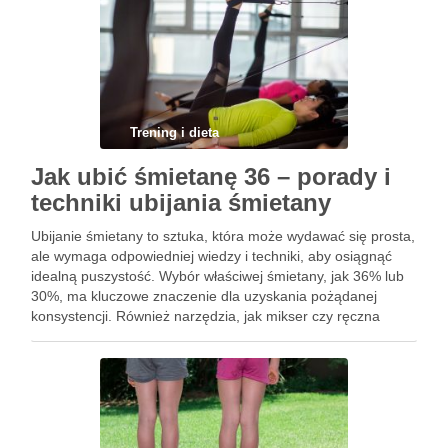
Trening i dieta
Jak ubić śmietanę 36 – porady i
techniki ubijania śmietany
Ubijanie śmietany to sztuka, która może wydawać się prosta,
ale wymaga odpowiedniej wiedzy i techniki, aby osiągnąć
idealną puszystość. Wybór właściwej śmietany, jak 36% lub
30%, ma kluczowe znaczenie dla uzyskania pożądanej
konsystencji. Również narzędzia, jak mikser czy ręczna
trzepaczka, wpływają na efektywność ubijania. Jednak
najważniejsza jest technika – od …