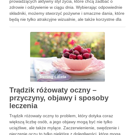
prowadzących aktywny styl życia, które chcą zadbać o
zdrowie i odżywienie w ciągu dnia. Wybierając odpowiednie
składniki, możemy stworzyć pożywne i smaczne dania, które
będą nie tylko atrakcyjne wizualnie, ale także korzystne dla
naszego organizmu. Kluczem do sukcesu jest nie tylko
umiejętność …
Trening i dieta
Trądzik różowaty oczny –
przyczyny, objawy i sposoby
leczenia
Trądzik różowaty oczny to problem, który dotyka coraz
większą liczbę osób, a jego objawy mogą być nie tylko
uciążliwe, ale także mylące. Zaczerwienienie, swędzenie i
pieczenie oczu to tylko niektóre z dolegliwości, które mogą