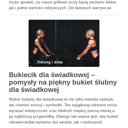
może sprawić, że nasze grillowe uczty będą zarówno lekkie,
jak i pełne wartości odżywczych. Od świeżych warzyw po
aromatyczne marynaty – istnieje wiele sposobów, by uczynić
grillowanie …
Trening i dieta
Bukiecik dla świadkowej –
pomysły na piękny bukiet ślubny
dla świadkowej
Wybór bukietu dla świadkowej to nie tylko kwestia estetyki,
ale również emocji i symboliki. Ten wyjątkowy element może
wyrażać wdzięczność oraz bliskość między panną młodą a
jej najbliższą przyjaciółką. Dlatego tak ważne jest, aby bukiet
odzwierciedlał zarówno styl wesela, jak i osobowość
świadkowej. W artykule przyjrzymy się różnym stylom